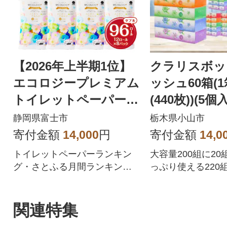
【2026年上半期1位】
クラリスボッ
エコロジープレミアム
ッシュ60箱(1
トイレットペーパー
(440枚))(5
ダブル 96ロール 日用
ット)
静岡県富士市
栃木県小山市
品 人気
寄付金額
14,000
円
寄付金額
14,0
トイレットペーパーランキン
大容量200組に2
グ・さとふる月間ランキング1
っぷり使える220
位を獲得!!バージンパルプ配
です。
合、柔らかく使い心地の良さ
を追求した上質なトイレット
関連特集
ペーパーです。