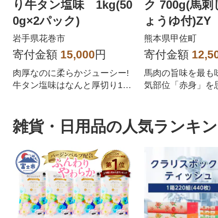
り牛タン塩味 1kg(50
ク 700g(馬
0g×2パック)
ょうゆ付)ZY
岩手県花巻市
熊本県甲佐町
寄付金額
15,000
円
寄付金額
12,5
肉厚なのに柔らかジューシー!
馬肉の旨味を最も
牛タン塩味はなんと厚切り10
気部位「赤身」を
mm!
重ね、肉の旨味、
に成功しました。
刺しに、「1.特殊
雑貨・日用品の人気ランキン
熟成」、「3.自社
工」の3つの工程
で、生食に近い食
味を十分に堪能で
の馬肉のお礼品で