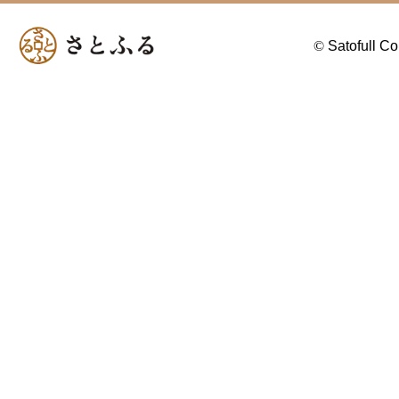
©
Satofull Co.