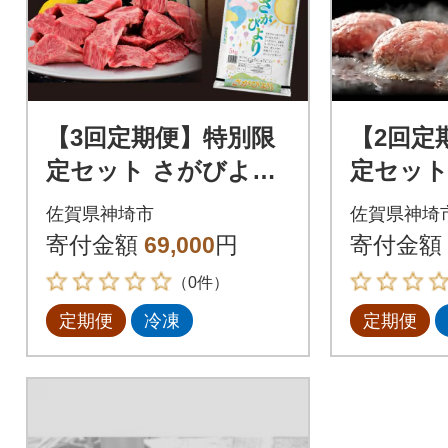
【3回定期便】特別限
【2回定
定セット さがびより
定セット
と佐賀牛 おいしいコ
と佐賀
佐賀県神埼市
佐賀県神埼
ラボ(H996P127)
おいしい
寄付金額
69,000
円
寄付金額
P129)
（0件）
定期便
冷凍
定期便