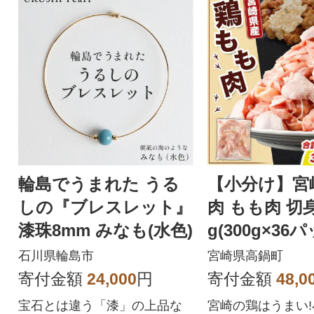
輪島でうまれた うる
【小分け】宮
しの『ブレスレット』
肉 もも肉 切身 
漆珠8mm みなも(水色)
g(300g×36
鍋町)
石川県輪島市
宮崎県高鍋町
寄付金額
24,000
円
寄付金額
48,0
宝石とは違う「漆」の上品な
宮崎の鶏はうまい