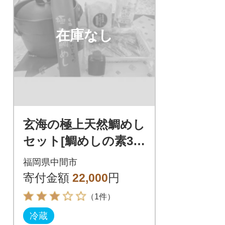
在庫なし
玄海の極上天然鯛めし
セット[鯛めしの素3合
炊用、お米3合、天然
福岡県中間市
水500ml、土鍋]
寄付金額
22,000
円
（1件）
冷蔵