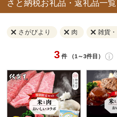
さと納税お礼品・返礼品一覧
さがびより
肉
雑貨・
3
件 （1～3件目）