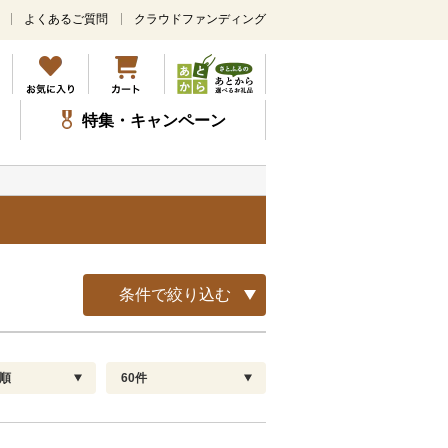
よくあるご質問
クラウドファンディング
メ
イ
ン
コ
ン
特集・キャンペーン
テ
ン
ツ
に
ス
キ
ッ
プ
条件で絞り込む
順
60件
配送指定
解除
順
30
お届け日時指定可
60