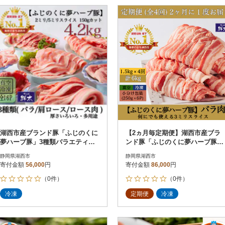
湖西市産ブランド豚「ふじのくに
【2ヵ月毎定期便】湖西市産ブラ
夢ハーブ豚」3種類バラエティセ
ンド豚「ふじのくに夢ハーブ豚」
ット (厚さ色々)計4.2Kg真空・冷
バラ肉3mmスライス 1.5kg全4回
静岡県湖西市
静岡県湖西市
凍
寄付金額
56,000
円
寄付金額
86,000
円
（0件）
（0件）
冷凍
定期便
冷凍