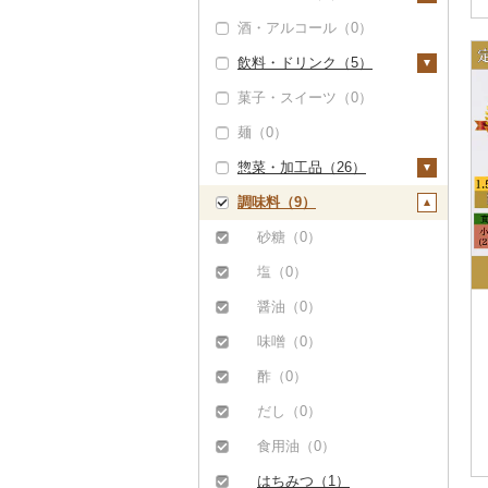
（0）
酒・アルコール（0）
明太子・たらこ（0）
卵（0）
但馬牛（0）
飲料・ドリンク（5）
その他魚卵（0）
チーズ（1）
土佐あかうし（0）
菓子・スイーツ（0）
貝（0）
ヨーグルト（1）
水・ミネラルウォータ
佐賀牛（0）
ー（0）
麺（0）
うなぎ（0）
牛乳（0）
長崎和牛（0）
コーヒー・コーヒー豆
惣菜・加工品（26）
鮮魚（0）
バター（0）
（0）
あか牛（0）
調味料（9）
イカ・タコ（0）
その他乳製品（0）
惣菜（15）
茶（2）
宮崎牛（0）
海苔・海藻（0）
餃子（0）
カレー・シチュー
砂糖（0）
飲料（1）
果汁飲料（3）
その他牛肉（精肉）
（5）
（0）
干物（0）
シュウマイ（15）
塩（0）
茶葉・ティーバッグ
りんごジュース（0）
紅茶（0）
カレー（5）
鍋（0）
（0）
その他魚介・加工品
コロッケ（0）
醤油（0）
みかんジュース（オレ
その他飲料・ジュース
（4）
シチュー（0）
ピザ（0）
静岡茶（0）
ンジジュース）（3）
（0）
その他惣菜（0）
味噌（0）
しらす・ちりめん
レトルト（0）
足柄茶（0）
その他果汁飲料（0）
酢（0）
（0）
スープ（0）
知覧茶（0）
だし（0）
かまぼこ・練り製品
豆腐・納豆（0）
（0）
八女茶（0）
食用油（0）
漬物（0）
その他魚介・加工品
その他茶（1）
はちみつ（1）