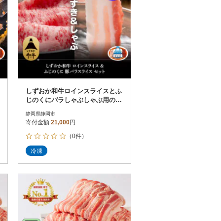
しずおか和牛ロインスライスとふ
じのくにバラしゃぶしゃぶ用のセ
ット
静岡県静岡市
寄付金額
21,000
円
（0件）
冷凍