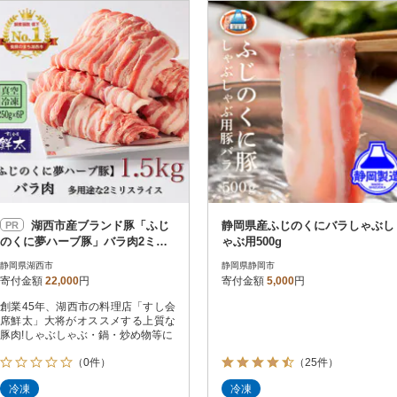
円
レビュー
レビュー
決済方法
解除
寄付金額
PayPay
発送種別
解除
クレジットカード決済
寄付金額
通常
Amazon Pay
冷蔵便
楽天ペイ
冷凍便
メルペイ
コンビニ支払い
ソフトバンクまとめて支払い
au PAY（auかんたん決済）
湖西市産ブランド豚「ふじ
静岡県産ふじのくにバラしゃぶし
PR
d払い
のくに夢ハーブ豚」バラ肉2ミリ
ゃぶ用500g
金融機関(Pay-easy決済)
スライス1.5Kg(250g×6P)真空・
静岡県湖西市
静岡県静岡市
冷凍
寄付金額
22,000
円
寄付金額
5,000
円
創業45年、湖西市の料理店「すし会
解除
結果を見る（
62
件
席鮮太」大将がオススメする上質な
豚肉!しゃぶしゃぶ・鍋・炒め物等に
（0件）
（25件）
冷凍
冷凍