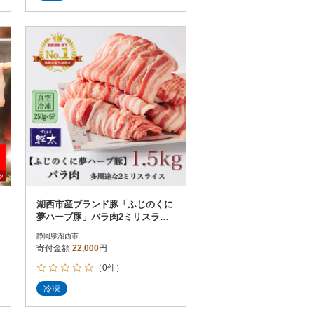
湖西市産ブランド豚「ふじのくに
夢ハーブ豚」バラ肉2ミリスライ
ス1.5Kg(250g×6P)真空・冷凍
静岡県湖西市
寄付金額
22,000
円
（0件）
冷凍