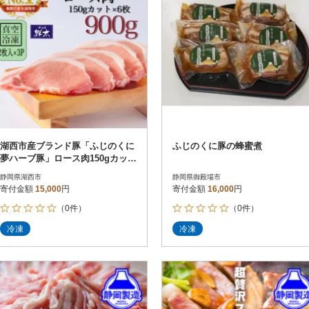
湖西市産ブランド豚「ふじのくに
ふじのくに豚の蜂蜜煮
夢ハーブ豚」ロース肉150gカット
計900g(2枚入×3)真空・冷凍
静岡県湖西市
静岡県御殿場市
寄付金額
15,000
円
寄付金額
16,000
円
（0件）
（0件）
冷凍
冷凍