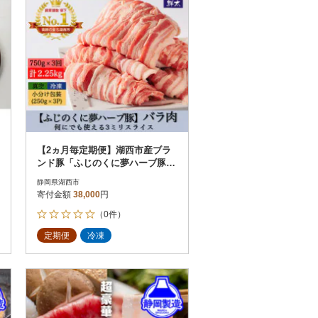
【2ヵ月毎定期便】湖西市産ブラ
ンド豚「ふじのくに夢ハーブ豚」
バラ肉3mmスライス 750g全3回
静岡県湖西市
寄付金額
38,000
円
（0件）
定期便
冷凍