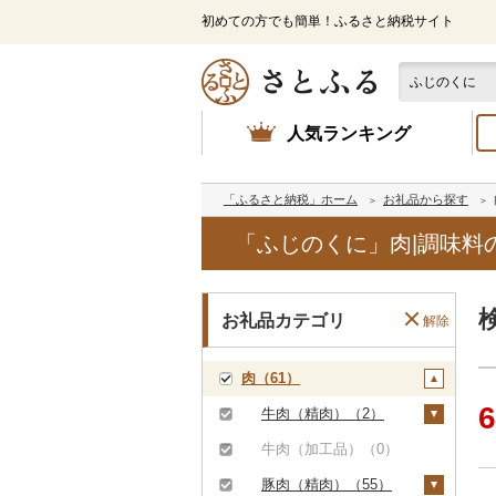
初めての方でも簡単！ふるさと納税サイト
人気ランキング
「ふるさと納税」ホーム
お礼品から探す
「ふじのくに」肉|調味料
お礼品カテゴリ
解除
肉（61）
6
牛肉（精肉）（2）
ステーキ（1）
牛肉（加工品）（0）
すき焼き（0）
豚肉（精肉）（55）