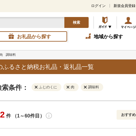
ログイン
新規会員登録
検索
お礼品から探す
地域から探す
肉
調味料
のふるさと納税お礼品・返礼品一覧
検索条件：
ふじのくに
肉
調味料
2
おすすめ
件 （1～60件目）
寄付金額
解除
地域
解除
おすすめ
円～
新着順