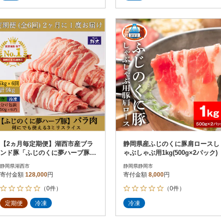
【2ヵ月毎定期便】湖西市産ブラ
静岡県産ふじのくに豚肩ロースし
ンド豚「ふじのくに夢ハーブ豚」
ゃぶしゃぶ用1kg(500g×2パック)
バラ肉3mmスライス 1.5kg全6回
静岡県湖西市
静岡県静岡市
寄付金額
128,000
円
寄付金額
8,000
円
（0件）
（0件）
定期便
冷凍
冷凍