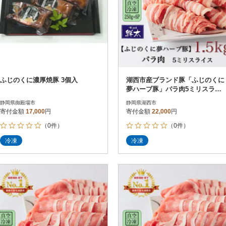
ふじのくに濃厚焼豚 3個入
湖西市産ブランド豚「ふじのくに
夢ハーブ豚」バラ肉5ミリスライ
ス1.5Kg(250g×6P)真空・冷凍
静岡県御殿場市
静岡県湖西市
寄付金額
17,000
円
寄付金額
22,000
円
（0件）
（0件）
冷凍
冷凍