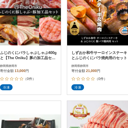
ふじのくにバラしゃぶしゃぶ400g
しずおか和牛サーロインステーキ
と【The Oniku】豚の加工品セッ
とふじのくにバラ焼肉用のセット
ト
静岡県静岡市
静岡県静岡市
寄付金額
13,000
円
寄付金額
21,000
円
（0件）
（0件）
冷凍
冷凍