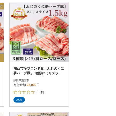
湖西市産ブランド豚「ふじのくに
夢ハーブ豚」3種類(2ミリスライ
ス)1.5Kg(250g×6)真空冷凍
静岡県湖西市
寄付金額
22,000
円
（0件）
冷凍