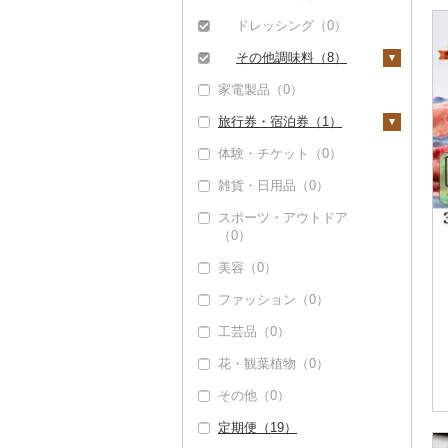
（4）
缶詰・瓶詰（6）
ドレッシング（0）
肉（0）
乾物（0）
その他調味料（8）
魚（4）
燻製（スモーク）
家電製品（0）
みりん（0）
（0）
果物（0）
旅行券・宿泊券（1）
ケチャップ（0）
おせち（0）
ジャム（2）
体験・チケット（0）
こしょう（0）
旅行券（1）
その他加工品（0）
その他缶詰・瓶詰
雑貨・日用品（0）
その他調味料（8）
JTBふるさと旅行クー
宿泊券（0）
（1）
ポン（Eメール発行）
スポーツ・アウトドア
（0）
（0）
JTBふるさと旅行券
美容（0）
（紙券）（0）
ファッション（0）
その他旅行券（0）
工芸品（0）
花・観葉植物（0）
その他（0）
定期便（19）