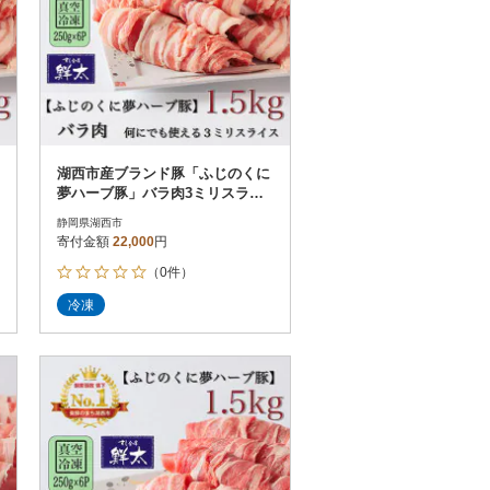
湖西市産ブランド豚「ふじのくに
夢ハーブ豚」バラ肉3ミリスライ
ス1.5Kg(250g×6P)真空・冷凍
静岡県湖西市
寄付金額
22,000
円
（0件）
冷凍