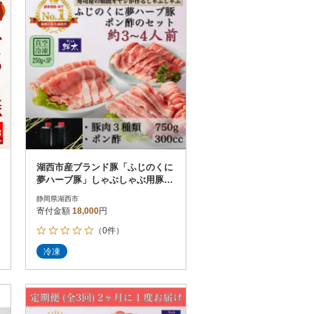
湖西市産ブランド豚「ふじのくに
夢ハーブ豚」しゃぶしゃぶ用豚肉
3種類(750g)と手作りポン酢のセ
静岡県湖西市
ット
寄付金額
18,000
円
（0件）
冷凍