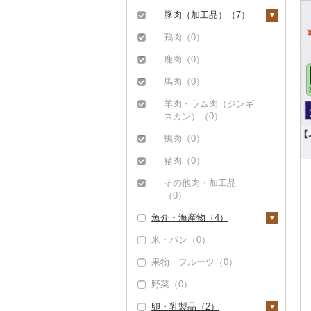
しゃぶしゃぶ（0）
ステーキ（0）
豚肉（加工品）（7）
焼肉（0）
すき焼き（0）
ハンバーグ（0）
鶏肉（0）
牛タン（0）
しゃぶしゃぶ（16）
もつ鍋（0）
鹿肉（0）
和牛（1）
焼肉（12）
ハム（2）
馬肉（0）
黒毛和牛（0）
アグー豚（0）
ソーセージ・ウインナ
羊肉・ラム肉（ジンギ
ー（2）
スカン）（0）
白老牛（0）
その他豚肉（精肉）
（29）
ベーコン・サラミ
鴨肉（0）
仙台牛（0）
（2）
猪肉（0）
米沢牛（0）
その他豚肉（加工品）
その他肉・加工品
（4）
山形牛（0）
（0）
常陸牛（0）
魚介・海産物（4）
上州牛（0）
米・パン（0）
カニ（0）
飛騨牛（0）
果物・フルーツ（0）
エビ（0）
近江牛（0）
野菜（0）
いくら（0）
神戸牛・神戸ビーフ
卵・乳製品（2）
うに（0）