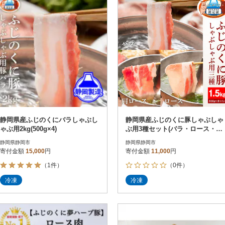
静岡県産ふじのくにバラしゃぶし
静岡県産ふじのくに豚しゃぶしゃ
ゃぶ用2kg(500g×4)
ぶ用3種セット(バラ・ロース・肩
ロース、各500g)
静岡県静岡市
静岡県静岡市
寄付金額
15,000
円
寄付金額
11,000
円
（1件）
（0件）
冷凍
冷凍