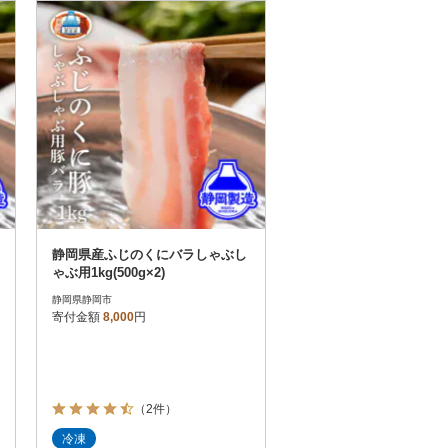
お届け時間帯指定可
発送される月指定可
件数順
90
評価順
120
が高い順
その他
解除
が低い順
さとふる限定のお礼品
定期便
さとふるアプリdeワンストップ申請
対象
静岡県産ふじのくにバラしゃぶし
ゃぶ用1kg(500g×2)
静岡県静岡市
寄付金額
8,000
円
）
（2件）
冷凍