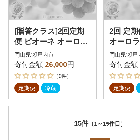
[贈答クラス]2回定期
2回 定
便 ピオーネ オーロラ
オーロラ
ブラック シャインマ
ャインマ
岡山県瀬戸内市
岡山県瀬戸
スカット 岡山県産[21
月計2kg発
寄付金額
26,000
円
寄付金額
F7005]
6]
（0件）
定期便
冷蔵
定期便
15件
（1～15件目）