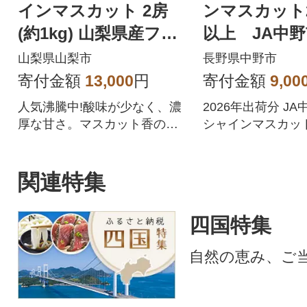
インマスカット 2房
ンマスカット2
(約1kg) 山梨県産フル
以上 JA中
ーツ 人気のぶどう
送
山梨県山梨市
長野県中野市
寄付金額
13,000
円
寄付金額
9,00
人気沸騰中!酸味が少なく、濃
2026年出荷分 J
厚な甘さ。マスカット香の芳
シャインマスカット
醇な香りが特徴のシャインマ
品
スカット。シャインマスカッ
トを中心にぶどうをたくさん
関連特集
作っている農家が自信を持っ
てお届けします。
四国特集
自然の恵み、ご