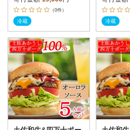
ック)36粒
（0件）
冷蔵
冷蔵
土佐和牛&四万十ポー
土佐和牛