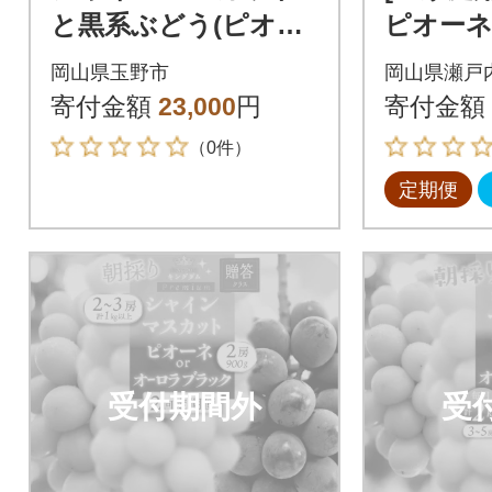
と黒系ぶどう(ピオー
ピオーネ
ネ・オーロラブラッ
ラック 
岡山県玉野市
岡山県瀬戸
ク)の詰め合わせ 2kg
カット 岡
寄付金額
23,000
円
寄付金額
004]
（0件）
定期便
受付期間外
受