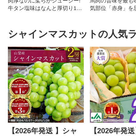
肉厚なのに柔らかジューシー!
馬肉の旨味を最も
牛タン塩味はなんと厚切り10
気部位「赤身」を
mm!
重ね、肉の旨味、
に成功しました。
刺しに、「1.特殊
シャインマスカットの人気
熟成」、「3.自社
工」の3つの工程
で、生食に近い食
味を十分に堪能で
の馬肉のお礼品で
【2026年発送 】シャ
【2026年発