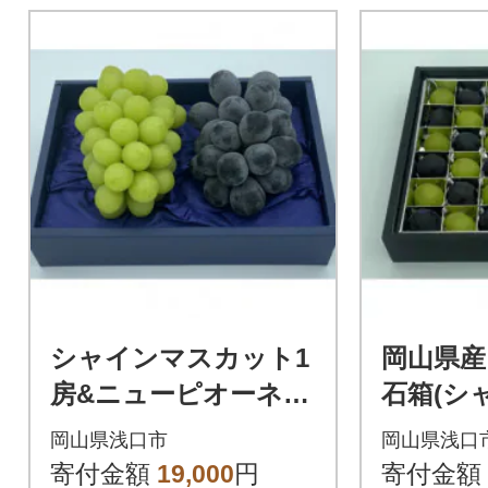
シャインマスカット1
岡山県産
房&ニューピオーネ又
石箱(シ
はオーロラブラック1
ットと
岡山県浅口市
岡山県浅口
房(1房500g前後)
ネ又は
寄付金額
19,000
円
寄付金額