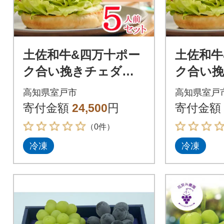
土佐和牛&四万十ポー
土佐和牛
ク合い挽きチェダー
ク合い
チーズバーガーセッ
チーズ
高知県室戸市
高知県室戸
ト【オーロラソー
ト【オ
寄付金額
24,500
円
寄付金額
ス】【5人前】
ス】【7
（0件）
冷凍
冷凍