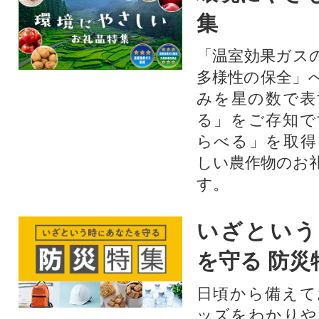
集
「温室効果ガス
多様性の保全」
みを星の数で表
る」をご存知で
らべる」を取得
しい農作物のお
す。​
いざという
を守る 防災
日頃から備えて
ッズをわかりや