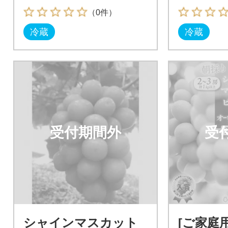
ック)36
（0件）
冷蔵
冷蔵
受付期間外
受
シャインマスカット
[ご家庭用