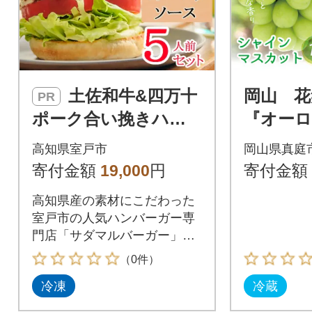
土佐和牛&四万十
岡山 花
PR
ポーク合い挽きハン
『オーロ
バーガーセット【オ
シャイ
高知県室戸市
岡山県真庭
ーロラソース】【5人
ト』1kg(
寄付金額
19,000
円
寄付金額
前】
高知県産の素材にこだわった
室戸市の人気ハンバーガー専
門店「サダマルバーガー」よ
りお届けします。
（0件）
冷凍
冷蔵