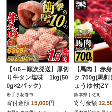
【4/6～順次発送】厚切
【馬肉 】赤
り牛タン塩味 1kg(50
ク 700g(馬
0g×2パック)
ょうゆ付)ZY
岩手県花巻市
熊本県甲佐町
寄付金額
15,000
円
寄付金額
12,5