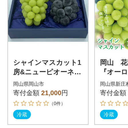
シャインマスカット1
岡山 花
房&ニューピオーネ又
『オーロ
はオーロラブラック1
シャイ
岡山県岡山市
岡山県新庄
房(1房500g前後)
ト』1kg 
寄付金額
21,000
円
寄付金額
（0件）
冷蔵
冷蔵