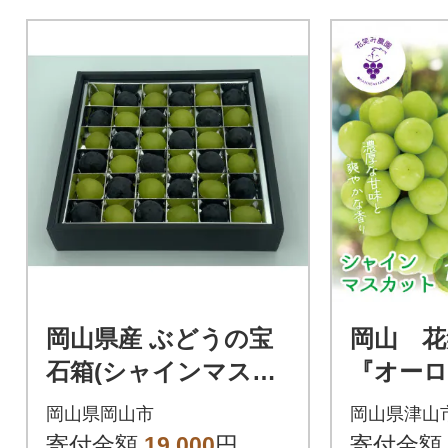
岡山県産 ぶどうの宝
岡山 花
石箱(シャインマスカ
『オーロ
ットとニューピオー
シャイ
岡山県岡山市
岡山県津山
ネ又はオーロラブラ
ト』1kg(
寄付金額
19,000
円
寄付金額