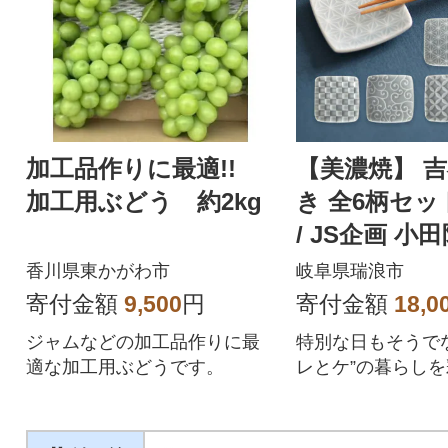
加工品作りに最適!!
【美濃焼】 吉
加工用ぶどう 約2kg
き 全6柄セッ
/ JS企画 小
香川県東かがわ市
岐阜県瑞浪市
寄付金額
9,500
円
寄付金額
18,0
ジャムなどの加工品作りに最
特別な日もそうでな
適な加工用ぶどうです。
レとケ”の暮らし
いい器