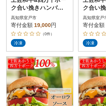
ク合い挽きハンバー
ク合い
ガーセット【オーロ
ガーセ
高知県室戸市
高知県室戸
ラソース】【5人前】
ラソース
寄付金額
19,000
円
寄付金額
（0件）
冷凍
冷凍