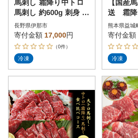
馬刺し 霜降り中トロ
【国産馬
馬刺し 約600g 刺身 冷
送 霜降
凍 小分け 伊那 信州
0g(益城
長野県伊那市
熊本県益城
【017-26】
寄付金額
17,000
円
寄付金額
（0件）
冷凍
冷凍