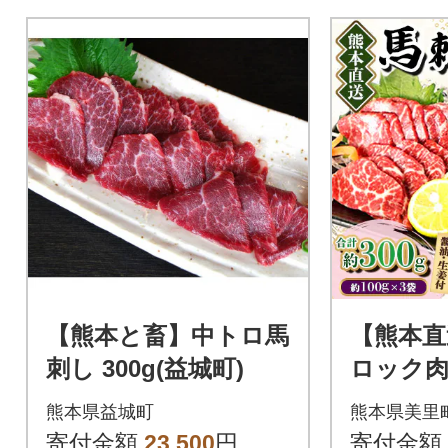
【熊本と畜】中トロ馬
【熊本直
刺し 300g(益城町)
ロック肉
トロ)30
熊本県益城町
熊本県美里
寄付金額
23,500
円
寄付金額