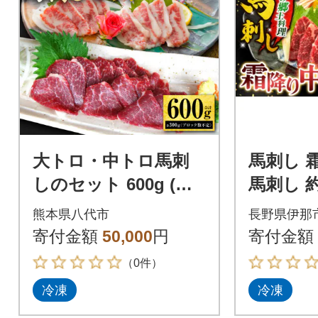
大トロ・中トロ馬刺
馬刺し 
しのセット 600g (各3
馬刺し 約
00g) 馬さし お肉 馬肉
凍 小分け
熊本県八代市
長野県伊那
刺身_289-6722
【012-7
寄付金額
50,000
円
寄付金額
（0件）
冷凍
冷凍