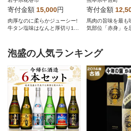
岩手県花巻市
熊本県甲佐町
寄付金額
15,000
円
寄付金額
12,5
肉厚なのに柔らかジューシー!
馬肉の旨味を最も
牛タン塩味はなんと厚切り10
気部位「赤身」を
mm!
重ね、肉の旨味、
に成功しました。
刺しに、「1.特殊
泡盛の人気ランキング
熟成」、「3.自社
工」の3つの工程
で、生食に近い食
味を十分に堪能で
の馬肉のお礼品で