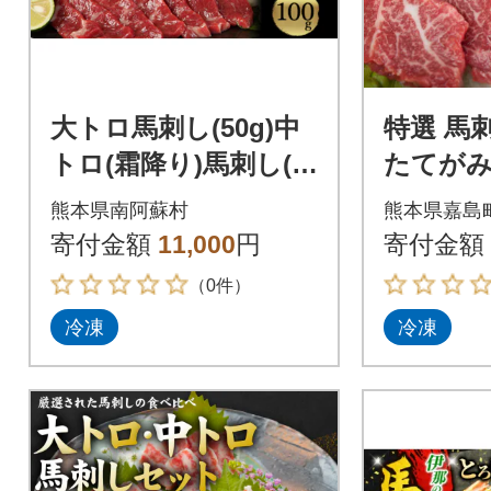
大トロ馬刺し(50g)中
特選 馬
トロ(霜降り)馬刺し(5
たてが
0g)《30日以内に出荷
合せ【
熊本県南阿蘇村
熊本県嘉島
予定(土日祝除く)》
栗山屋】(
寄付金額
11,000
円
寄付金額
0327
（0件）
冷凍
冷凍