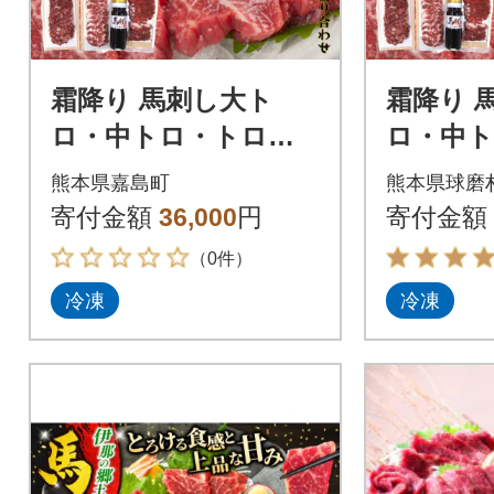
霜降り 馬刺し大ト
霜降り 
ロ・中トロ・トロ身
ロ・中
の盛り合わせ【馬刺・
の盛り合
熊本県嘉島町
熊本県球磨
和牛乃 栗山屋】(嘉島
和牛乃 
寄付金額
36,000
円
寄付金額
町)FKK19-590
村)
（0件）
冷凍
冷凍