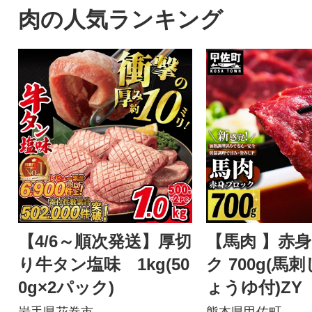
肉の人気ランキング
【4/6～順次発送】厚切
【馬肉 】赤
り牛タン塩味 1kg(50
ク 700g(馬
0g×2パック)
ょうゆ付)ZY