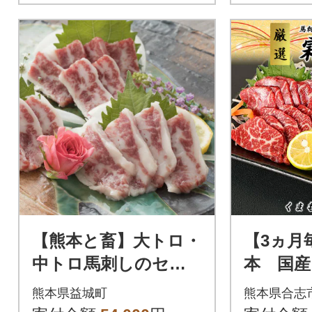
【熊本と畜】大トロ・
【3ヵ月
中トロ馬刺しのセッ
本 国産
ト 600g(各300g)(益城
トロ300
熊本県益城町
熊本県合志
町)
回