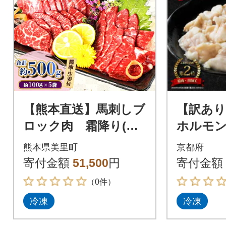
【熊本直送】馬刺しブ
【訳あ
ロック肉 霜降り(中
ホルモン
トロ)500g(美里町)
マチョウ
熊本県美里町
京都府
モン 自
寄付金額
51,500
円
寄付金額
焼き 1kg
（0件）
冷凍
冷凍