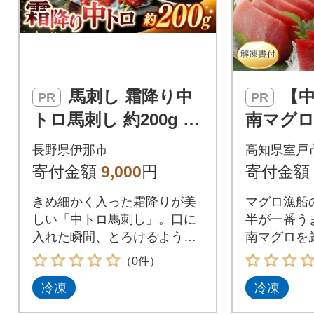
馬刺し 霜降り中
【中トロ】天然
PR
PR
トロ馬刺し 約200g 刺
南マグロ
身 冷凍 小分け 伊那
【解凍書
長野県伊那市
高知県室戸
信州【009-55】
寄付金額
9,000
円
寄付金額
きめ細かく入った霜降りが美
マグロ漁船
しい「中トロ馬刺し」。口に
半が一番う
入れた瞬間、とろけるような
南マグロを
食感と上品な甘みが広がりま
たします。
（0件）
す。脂のコクがありながらも
らし寿司、
冷凍
冷凍
後味はくどさがなく、馬肉な
丼、マグロ
らではのやさしい旨みを存分
としてご賞