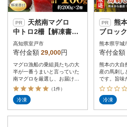
天然南マグロ
熊本直送 国産
PR
PR
中トロ2柵【解凍書
ブロッ
付】
降り(中ト
高知県室戸市
熊本県宇城
ッケ100
寄付金額
29,000
円
寄付金額
市)
マグロ漁船の乗組員たちの大
熊本の大自
半が一番うまいと言っていた
産の馬刺し
南マグロを厳選し、お届けい
です。旨味
たします。是非、お刺身やち
を是非ご賞
（1件）
らし寿司、海鮮丼(ネギトロ
冷凍
冷凍
丼、マグロ丼)、漬け丼や惣菜
としてご賞味ください。 冷凍
でお届けいたしますが、解凍
の方法を記載した説明書を同