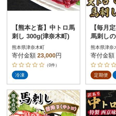
【熊本と畜】中トロ馬
【毎月定
刺し 300g(津奈木町)
馬刺しの
g 大ト
熊本県津奈木町
熊本県津奈
ロ馬刺し各
寄付金額
23,000
円
寄付金額
木町)全3
（0件）
冷凍
定期便