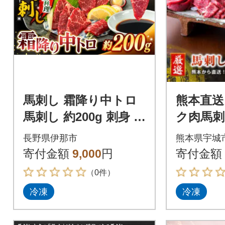
馬刺し 霜降り中トロ
熊本直送
馬刺し 約200g 刺身 冷
ク肉馬刺
凍 小分け 伊那 信州
トロ)30
長野県伊那市
熊本県宇城
【009-55】
gセット
寄付金額
9,000
円
寄付金額
（0件）
冷凍
冷凍