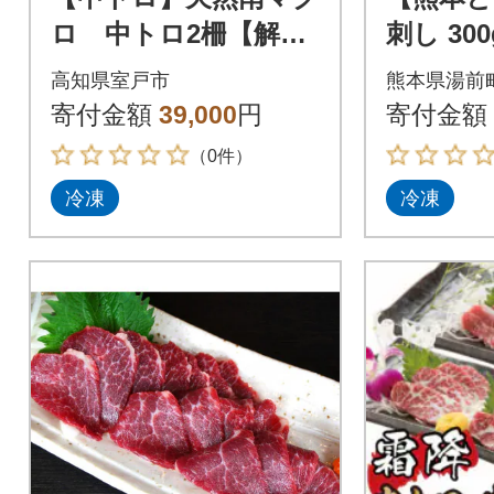
ロ 中トロ2柵【解凍
刺し 30
書付】
高知県室戸市
熊本県湯前
寄付金額
39,000
円
寄付金額
（0件）
冷凍
冷凍