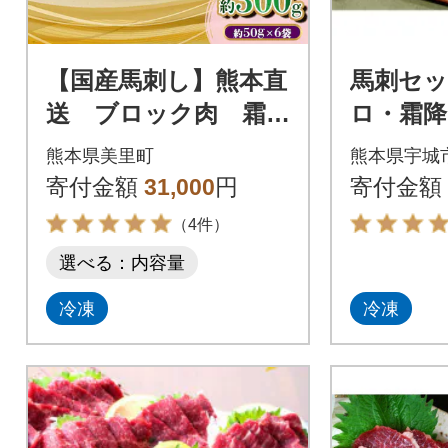
【国産馬刺し】熊本直
馬刺セット
送 ブロック肉 霜降
ロ・霜降り
り(中トロ)300g(美里
タレ・生
熊本県美里町
熊本県宇城
町)
寄付金額
31,000
円
寄付金額
（4件）
選べる：内容量
冷凍
冷凍