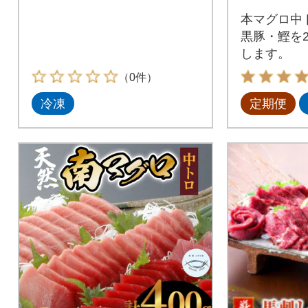
本マグロ中
黒豚・鰹を
します。
（0件）
冷凍
定期便