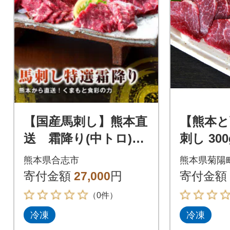
【国産馬刺し】熊本直
【熊本と
送 霜降り(中トロ)30
刺し 30
0g(合志市)
熊本県合志市
熊本県菊陽
寄付金額
27,000
円
寄付金額
（0件）
冷凍
冷凍