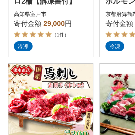
ロ2柵【解凍書付】
ホルモン
マチョウ
高知県室戸市
京都府舞鶴
モン 自
寄付金額
29,000
円
寄付金額
焼き 1kg
（1件）
冷凍
冷凍