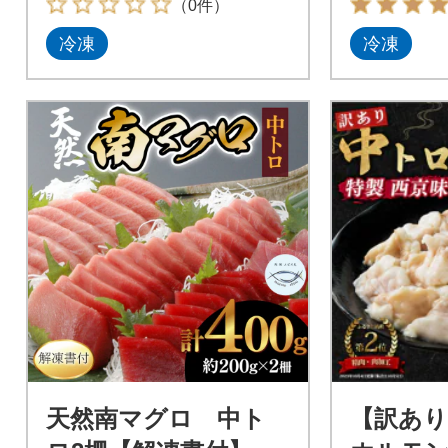
（0件）
冷凍
冷凍
天然南マグロ 中ト
【訳あ