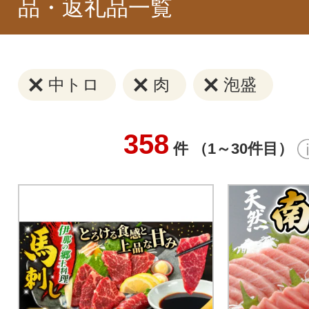
品・返礼品一覧
中トロ
肉
泡盛
358
件 （1～30件目）