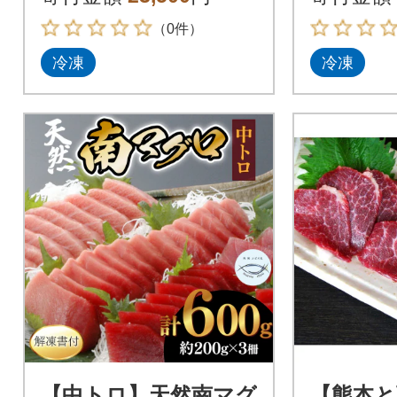
（0件）
冷凍
冷凍
【中トロ】天然南マグ
【熊本と