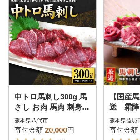
中トロ馬刺し300g 馬
【国産馬
さし お肉 馬肉 刺身
送 霜降
刺し身 馬刺し 馬刺し
0g(益城
熊本県八代市
熊本県益城
ブロック_289-6721
寄付金額
20,000
円
寄付金額