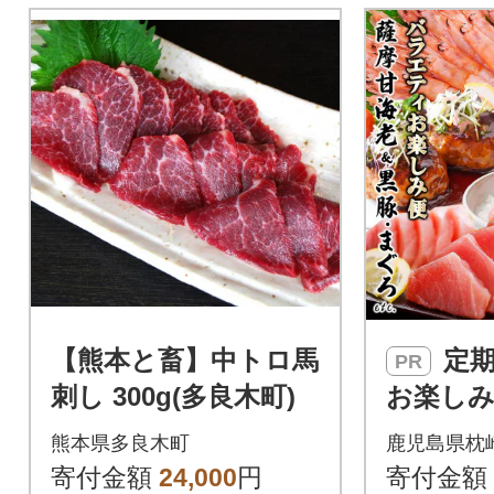
【熊本と畜】中トロ馬
定期便2回配送
PR
刺し 300g(多良木町)
お楽し
定期便(
熊本県多良木町
鹿児島県枕
豚・鮪etc
寄付金額
24,000
円
寄付金額