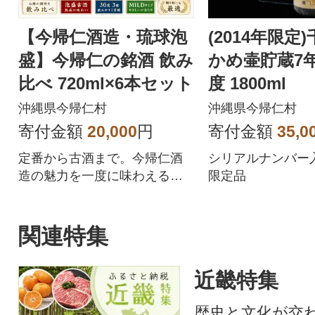
【今帰仁酒造・琉球泡
(2014年限定
盛】今帰仁の銘酒 飲み
かめ壷貯蔵7年
比べ 720ml×6本セット
度 1800ml
沖縄県今帰仁村
沖縄県今帰仁村
寄付金額
20,000
円
寄付金額
35,0
定番から古酒まで。今帰仁酒
シリアルナンバー
造の魅力を一度に味わえる豪
限定品
華6本セット。
関連特集
近畿特集
歴史と文化が交