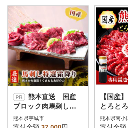
にお楽しみいただけます。特
でお届けい
別な日の一品や、贅沢な晩酌
の方法を記
のお供にもおすすめです。ブ
梱しており
ロック肉でのお届けとなりま
すので、ご自宅でカットして
お召し上がりください。新鮮
な状態で加工し、冷凍でお届
けします。
熊本直送 国産
【国産】
PR
ブロック肉馬刺し霜
とろと
降り(中トロ)300g+ユ
ト 中トロ
熊本県宇城市
熊本県南小
ッケ100gセット(宇城
国)
寄付金額
37,000
円
寄付金額