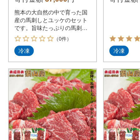
市)
熊本の大自然の中で育った国
産の馬刺しとユッケのセット
です。旨味たっぷりの馬刺し
を是非ご賞味下さい。
（0件）
冷凍
冷凍