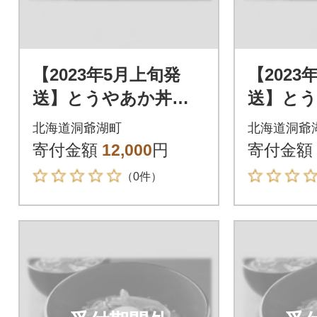
【2023年5月上旬発
【2023
送】とうやあか丼の
送】と
具 100g×2袋入り 2
具 100
北海道洞爺湖町
北海道洞爺
箱
箱
寄付金額
12,000
円
寄付金額
（0件）