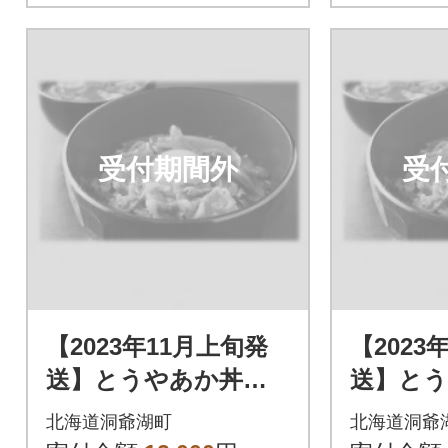
受付期間外
受
【2023年11月上旬発
【2023
送】とうやあか丼の
送】と
具 100g×2袋入り 2
具 100
北海道洞爺湖町
北海道洞爺
箱
箱