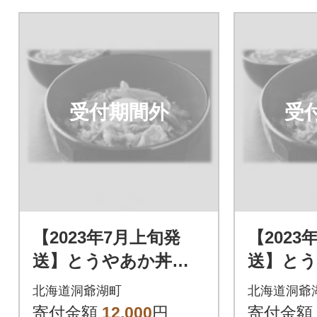
受付期間外
受
【2023年7月上旬発
【2023
送】とうやあか丼の
送】と
具 100g×2袋入り 2
具 100
北海道洞爺湖町
北海道洞爺
箱
箱
寄付金額
12,000
円
寄付金額