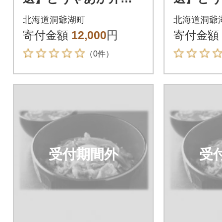
具 100g×2袋入り 2
具 100
北海道洞爺湖町
北海道洞爺
箱
箱
寄付金額
12,000
円
寄付金額
（0件）
受付期間外
受