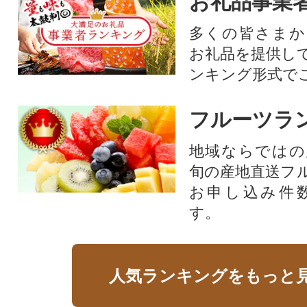
お礼品事業
多くの皆さまか
お礼品を提供し
ンキング形式で
フルーツラ
地域ならではの
旬の産地直送フ
お申し込み件
す。
人気ランキングをもっと