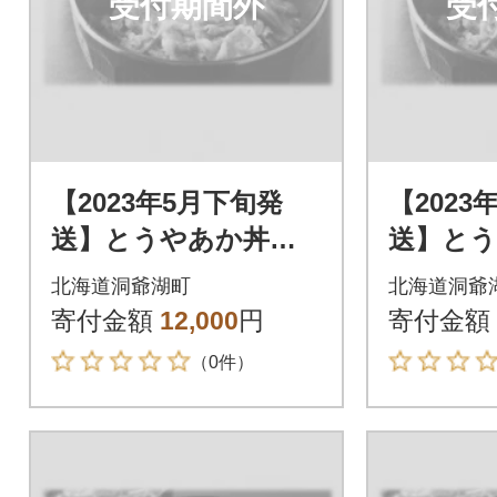
受付期間外
受
【2023年5月下旬発
【2023
送】とうやあか丼の
送】と
具 100g×2袋入り 2
具 100
北海道洞爺湖町
北海道洞爺
箱
箱
寄付金額
12,000
円
寄付金額
（0件）