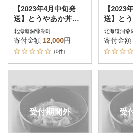
【2023年4月中旬発
【2023
送】とうやあか丼の
送】と
具 100g×2袋入り 2
具 100
北海道洞爺湖町
北海道洞爺
箱
箱
寄付金額
12,000
円
寄付金額
（0件）
受付期間外
受