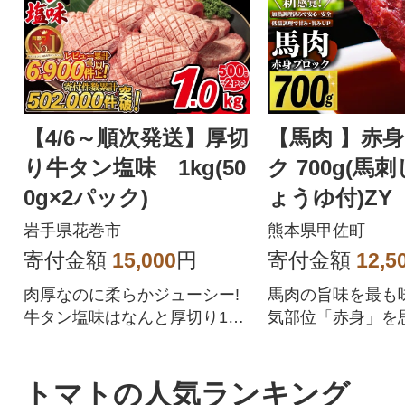
【4/6～順次発送】厚切
【馬肉 】赤
り牛タン塩味 1kg(50
ク 700g(馬
0g×2パック)
ょうゆ付)ZY
岩手県花巻市
熊本県甲佐町
寄付金額
15,000
円
寄付金額
12,5
肉厚なのに柔らかジューシー!
馬肉の旨味を最も
牛タン塩味はなんと厚切り10
気部位「赤身」を
mm!
重ね、肉の旨味、
に成功しました。
刺しに、「1.特殊
トマトの人気ランキング