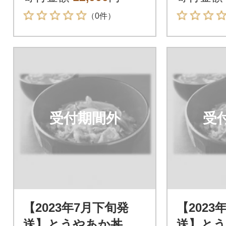
（0件）
受付期間外
受
【2023年7月下旬発
【2023
送】とうやあか丼の
送】と