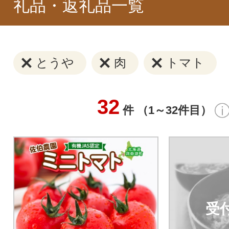
礼品・返礼品一覧
とうや
肉
トマト
32
件 （1～32件目）
受