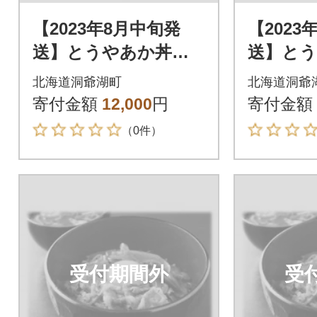
【2023年8月中旬発
【2023
送】とうやあか丼の
送】と
具 100g×2袋入り 2
具 100
北海道洞爺湖町
北海道洞爺
箱
箱
寄付金額
12,000
円
寄付金額
（0件）
受付期間外
受