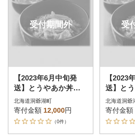
受付期間外
受
【2023年6月中旬発
【2023
送】とうやあか丼の
送】と
具 100g×2袋入り 2
具 100
北海道洞爺湖町
北海道洞爺
箱
箱
寄付金額
12,000
円
寄付金額
（0件）