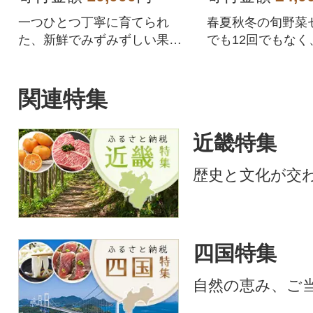
一つひとつ丁寧に育てられ
春夏秋冬の旬野菜セ
た、新鮮でみずみずしい果肉
でも12回でもなく
のトマトをお届けします。
わせた年4回の野菜
時期によって、旬
マト)、なす、さつ
関連特集
いも)、大根、じ
参(ニンジン)、キ
近畿特集
などを野菜詰め合
ュース・野菜スー
歴史と文化が交
中心の生活に、ア
キャンプなどのBB
ュー)にもご活用
す。
四国特集
自然の恵み、ご