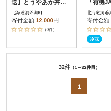
送】とうやあか丼の
「有機J
具 100g×2袋入り 2
マト 150
北海道洞爺湖町
北海道洞爺
箱
5年7月
寄付金額
12,000
円
寄付金額
（0件）
冷蔵
32件
（1～32件目）
1