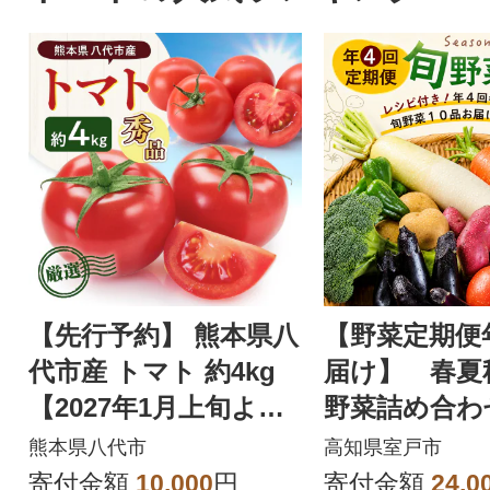
熟成」、「3.自社
工」の3つの工程
で、生食に近い食
味を十分に堪能で
の馬肉のお礼品で
【先行予約】 熊本県八
【野菜定期便
代市産 トマト 約4kg
届け】 春夏
【2027年1月上旬より
野菜詰め合わ
順次発送】_229-6721
レシピ付き春
熊本県八代市
高知県室戸市
野菜セット
寄付金額
10,000
円
寄付金額
24,0