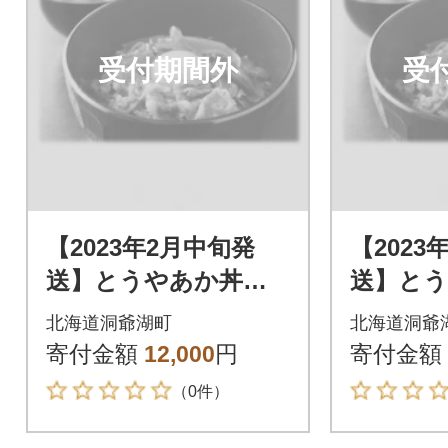
受付期間外
受
【2023年2月中旬発
【2023
送】とうやあか丼の
送】と
具 100g×2袋入り 2
具 100
北海道洞爺湖町
北海道洞爺
箱
箱
寄付金額
12,000
円
寄付金額
（0件）