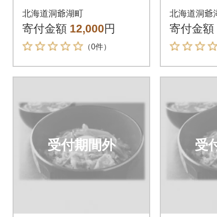
具 100g×2袋入り 2
具 100
北海道洞爺湖町
北海道洞爺
箱
箱
寄付金額
12,000
円
寄付金額
（0件）
受付期間外
受