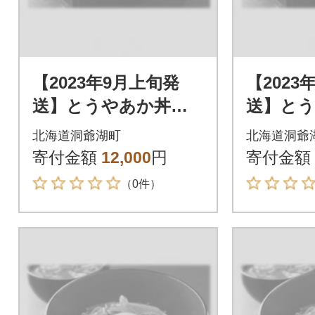
【2023年9月上旬発
【2023
送】とうやあか丼の
送】と
具 100g×2袋入り 2
具 100
北海道洞爺湖町
北海道洞爺
箱
箱
寄付金額
12,000
円
寄付金額
（0件）