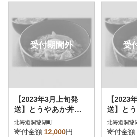
受付期間外
受
【2023年3月上旬発
【2023
送】とうやあか丼の
送】と
具 100g×2袋入り 2
具 100
北海道洞爺湖町
北海道洞爺
箱
箱
寄付金額
12,000
円
寄付金額