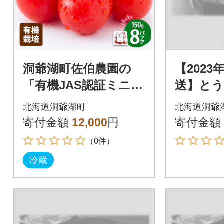
洞爺湖町佐伯農園の
【2023
「有機JAS認証ミニト
送】と
マト 150g×8P」【202
具 100
北海道洞爺湖町
北海道洞爺
6年7月中旬より発送】
箱
寄付金額
12,000
円
寄付金額
（0件）
冷蔵