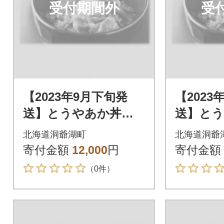
受付期間外
受
【2023年9月下旬発
【2023
送】とうやあか丼の
送】と
具 100g×2袋入り 2
具 100
北海道洞爺湖町
北海道洞爺
箱
箱
寄付金額
12,000
円
寄付金額
（0件）