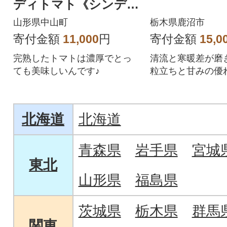
ディトマト《シンディ
スイートまたはフルテ
山形県中山町
栃木県鹿沼市
ィカ》 約2kg
寄付金額
11,000
円
寄付金額
15,0
完熟したトマトは濃厚でとっ
清流と寒暖差が磨
ても美味しいんです♪
粒立ちと甘みの優
ス。冷めても艶や
さ。
北海道
北海道
青森県
岩手県
宮城
東北
山形県
福島県
茨城県
栃木県
群馬
関東