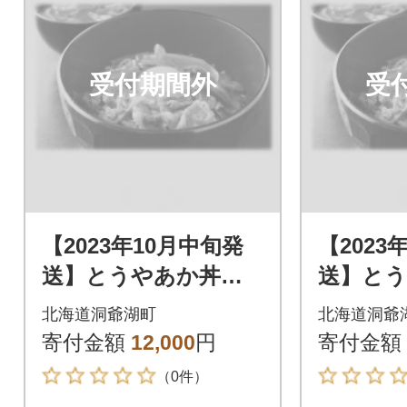
受付期間外
受
【2023年10月中旬発
【2023
送】とうやあか丼の
送】と
具 100g×2袋入り 2
具 100
北海道洞爺湖町
北海道洞爺
箱
箱
寄付金額
12,000
円
寄付金額
（0件）