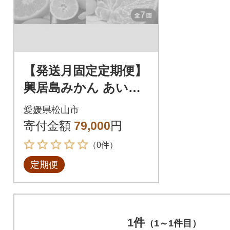
【発送月固定定期便】
興居島みかん あいか
はれひめ いよかん せ
愛媛県松山市
とか 神ポン カラマン
寄付金額
79,000
円
ダリン全7回
（0件）
定期便
1件
（1～1件目）