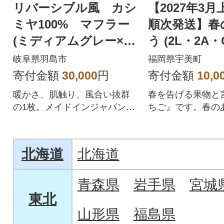
リバーシブル風 カシ
【2027年3
ミヤ100% マフラー
順次発送】春
(ミディアムグレー×チ
う (2L・2A・
ャコールグレー)
パック) (宇美
岐阜県羽島市
福岡県宇美町
寄付金額
30,000
円
寄付金額
10,0
暖かさ、肌触り、風合い抜群
春を告げる果物と
の1枚。メイドインジャパンの
ちご』です。春の
仕上がりの良さを実感くださ
ックをご用意いた
い。
北海道
北海道
青森県
岩手県
宮城
東北
山形県
福島県