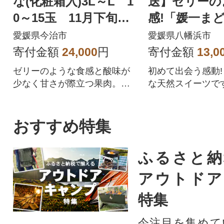
な(化粧箱入)3L～L 1
送】ゼリーの
0～15玉 11月下旬～1
感!「媛一ま
2月下旬にお届け
約3.5kg入【D
愛媛県今治市
愛媛県八幡浜市
寄付金額
24,000
円
寄付金額
13,0
ゼリーのような食感と酸味が
初めて出会う感動
少なく甘さが際立つ果肉。み
な天然スイーツで
かんの一大産地愛媛県のみ栽
培の高級かつ希少な品種
おすすめ特集
ふるさと納
アウトドア
特集
今注目を集めて