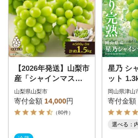
【2026年発送】山梨市
星乃 シ
産「シャインマスカ
ット 1.3
ット(種なし)」 約1.5k
量限定 
山梨県山梨市
岡山県津山
g (約500g×3房)
う フル
寄付金額
14,000
円
寄付金額
う
（80件）
選べる：