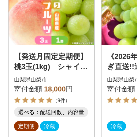
【発送月固定定期便】
《202
桃3玉(1kg) シャイン
ぎ直送!
マスカット1房(500g
た葡萄
山梨県山梨市
山梨県山梨
以上)全2回
てたシ
寄付金額
18,000
円
寄付金額
ット』2
（9件）
選べる：配送回数、内容量
定期便
冷蔵
冷蔵