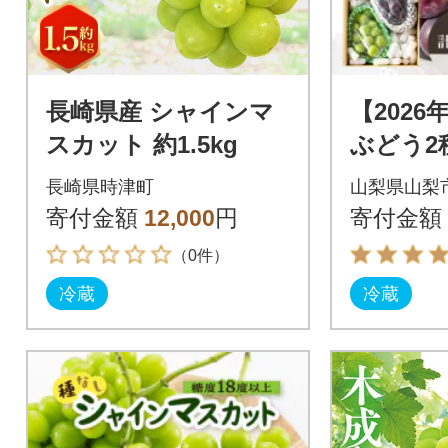
長崎県産 シャインマ
【202
スカット 約1.5kg
ぶどう2
せ シ
長崎県時津町
山梨県山梨
ット・ピ
寄付金額
12,000
円
寄付金額
kg以上
（0件）
冷蔵
冷蔵