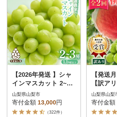
【2026年発送 】シャ
【発送月
インマスカット 2~3
【訳アリ
房 1.1kg以上 山梨産
シャイ
山梨県山梨市
山梨県山梨
全2回
寄付金額
13,000
円
寄付金額
（322件）