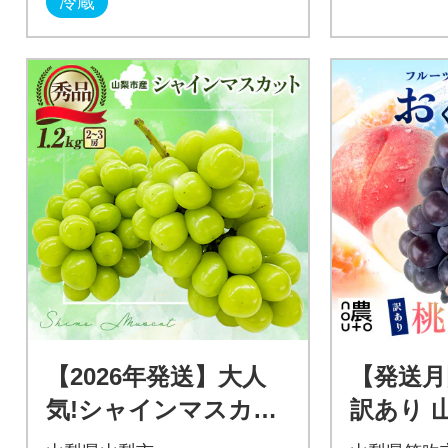
冷蔵
【2026年発送】大人
【発送月
気!シャインマスカッ
訳あり 
ト秀 1.2kg(2～3房)
物 桃・