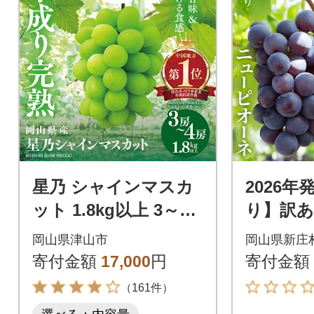
星乃 シャインマスカ
2026
ット 1.8kg以上 3～4
り】訳あ
房 数量限定 岡山県産
マスカッ
岡山県津山市
岡山県新庄
ぶどう フルーツ 人気
オーネ 合
寄付金額
17,000
円
寄付金額
ぶどう
（161件）