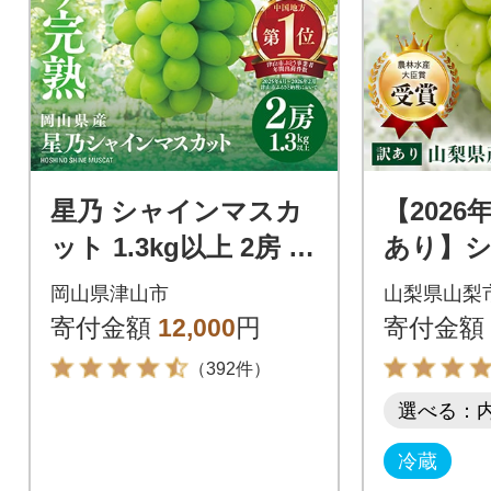
星乃 シャインマスカ
【202
ット 1.3kg以上 2房 数
あり】
量限定 岡山県産 ぶど
カット 2
岡山県津山市
山梨県山梨
う フルーツ 人気ぶど
上
寄付金額
12,000
円
寄付金額
う
（392件）
選べる：
冷蔵