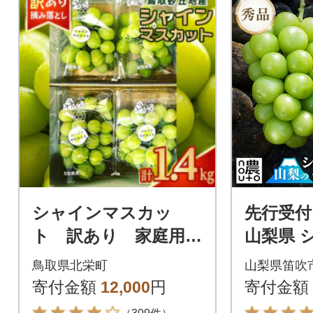
シャインマスカッ
先行受付 
ト 訳あり 家庭用
山梨県 
鳥取砂丘地産 1.4kg
カット 1
鳥取県北栄町
山梨県笛吹
(350g×4パック)
3房)
寄付金額
12,000
円
寄付金額