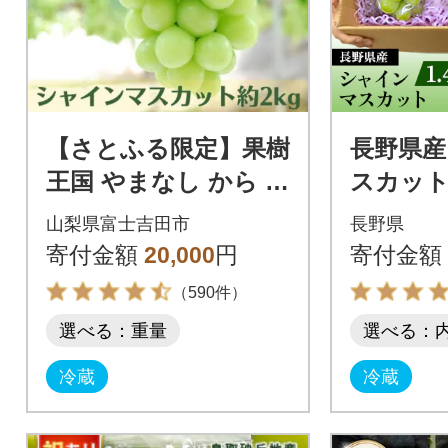
【さとふる限定】果樹
長野県産
王国 やまなし から シ
スカット1
ャインマスカット約2
りんご(
山梨県富士吉田市
長野県
kg(2～5房)
計2.4kg
寄付金額
20,000
円
寄付金額
（590件）
選べる：重量
選べる：
冷蔵
冷蔵