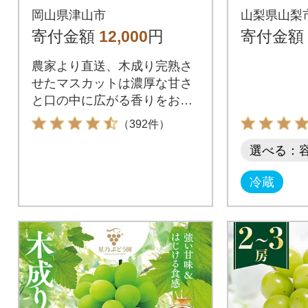
房 数量限定 岡山県産
(約1kg
岡山県津山市
山梨県山梨
ぶどう フルーツ 人気
ーツ 人
寄付金額
12,000
円
寄付金額
ぶどう
農家より直送、木成り完熟さ
せたマスカットは濃厚な甘さ
と口の中に広がる香りをお楽
しみください。
（392件）
選べる：
冷蔵