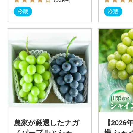
（309件）
冷蔵
冷蔵
農家が厳選したナガ
【202
ノパープルとシャイ
携 シャ