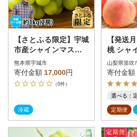
【さとふる限定】宇城
【発送月
市産シャインマスカ
桃 シャ
ット約1kg(2房)(宇城
ト 旬の
熊本県宇城市
山梨県笛吹
市)
フルーツ
寄付金額
17,000
円
寄付金額
（0件）
選べる：
冷蔵
定期便