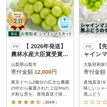
【 2026年発送】
【先行受付】シ
PR
PR
農林水産大臣賞受賞!!
ャインマ
シャインマスカット
+黒ぶど
山梨県山梨市
大阪府和泉
2房 1kg以上
Kg以上
寄付金額
12,000
円
寄付金額
東京ドーム2個分の広大な農園
産地直送!
の中から厳選された上位5%の
味しいシャ
大粒な房を、産地直送で採れ
黒ぶどう
たての状態で
（304件）