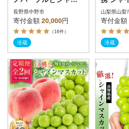
ンマスカット詰合せ
ト2房(合
長野県中野市
山梨県山梨
寄付金額
20,000
円
寄付金額
（16件）
冷蔵
冷蔵