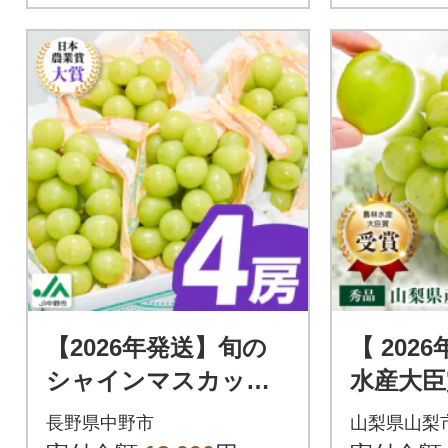
【2026年発送】旬の
【 202
シャインマスカット4
水産大臣
房セット(2kg以上)JA
インマス
長野県中野市
山梨県山梨
中野市からの産直品
kg以上