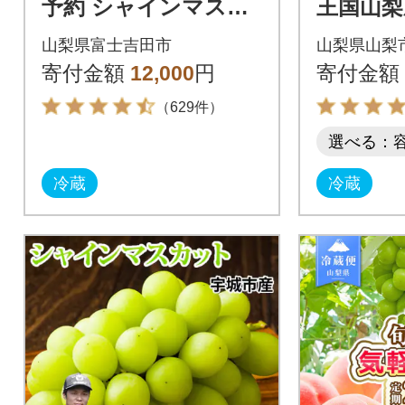
予約 シャインマスカ
王国山梨
ット 2～3房 計1kg以
インマスカ
山梨県富士吉田市
山梨県山梨
上 厳選 山梨県産
(1kg以上
寄付金額
12,000
円
寄付金額
（629件）
選べる：
冷蔵
冷蔵