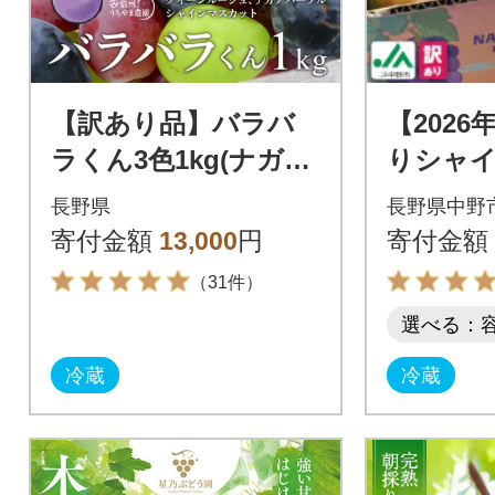
【訳あり品】バラバ
【202
ラくん3色1kg(ナガノ
りシャ
パープル・クイーン
ト3房1.
長野県
長野県中野
ルージュ(R) ・シャイ
分へのご
寄付金額
13,000
円
寄付金額
ンマスカット)
野市から
（31件）
選べる：
冷蔵
冷蔵