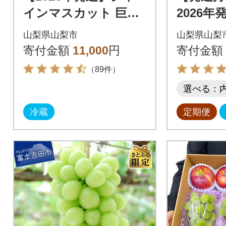
インマスカット 巨峰
2026年
2種セット 大人気ぶど
ーツ旬の
山梨県山梨市
山梨県山梨
う2種盛り合わせ計1k
インマス
寄付金額
11,000
円
寄付金額
g以上
（89件）
選べる：
冷蔵
定期便