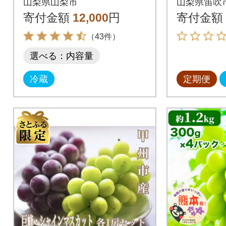
山梨県山梨市
山梨県笛吹
ンマスカ
寄付金額
12,000
円
寄付金額
（43件）
選べる：内容量
冷蔵
定期便