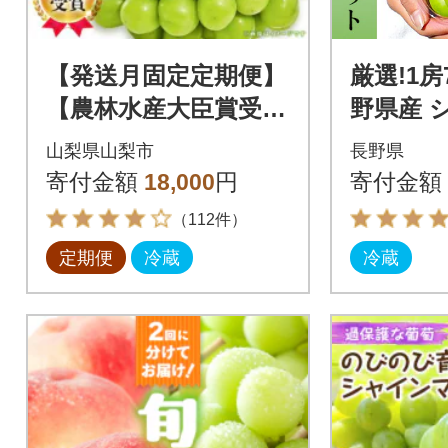
【発送月固定定期便】
厳選!1房
【農林水産大臣賞受
野県産 
賞!!】山梨の白桃とシ
カット2房
山梨県山梨市
長野県
ャインマスカットの
品
寄付金額
18,000
円
寄付金額
全2回 各1kg以上
（112件）
定期便
冷蔵
冷蔵