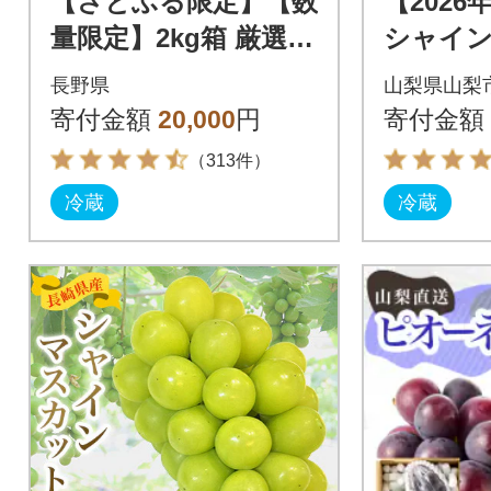
【さとふる限定】【数
【202
量限定】2kg箱 厳選シ
シャイ
ャインマスカット 長
と黒系葡
長野県
山梨県山梨
野県産
寄付金額
20,000
円
寄付金額
（313件）
冷蔵
冷蔵