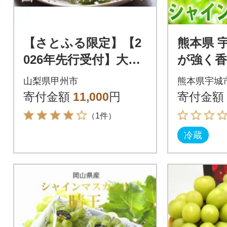
【さとふる限定】【2
熊本県 
026年先行受付】大人
が強く
気!巨峰・シャインマ
う! シ
山梨県甲州市
熊本県宇城
スカット食べ比べセ
ト 4P 約
寄付金額
11,000
円
寄付金額
ット 各1房
（1件）
冷蔵