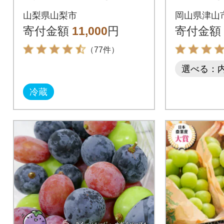
スカット食べ比べセ
ト 1.3k
山梨県山梨市
岡山県津山
ット ふるさと納税
寄付金額
11,000
円
寄付金額
（77件）
選べる：
冷蔵