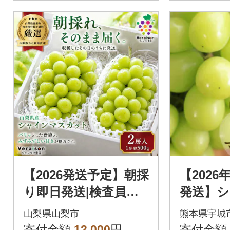
【2026発送予定】朝採
【2026
り即日発送|検査員厳
発送】
選シャインマスカッ
カット約1
山梨県山梨市
熊本県宇城
ト2房(約500g×2)化粧
寄付金額
12,000
円
寄付金額