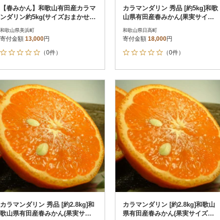
【春みかん】和歌山有田産カラマ
カラマンダリン 秀品 [約5kg]和歌
ンダリン約5kg(サイズおまかせ)
山県有田産春みかん(果実サイズ
【美浜町】
おまかせ)
和歌山県美浜町
和歌山県日高町
寄付金額
13,000
円
寄付金額
18,000
円
（0件）
（0件）
カラマンダリン 秀品 [約2.8kg]和
カラマンダリン [約2.8kg]和歌山
歌山県有田産春みかん(果実サイ
県有田産春みかん(果実サイズお