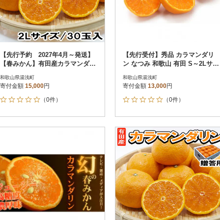
【先行予約 2027年4月～発送】
【先行受付】秀品 カラマンダリ
【春みかん】有田産カラマンダリ
ン なつみ 和歌山 有田 S～2Lサイ
ン贈答用(2Lサイズ30玉 秀品)
ズ 大きさお任せ 5kg
和歌山県湯浅町
和歌山県湯浅町
寄付金額
15,000
円
寄付金額
13,000
円
（0件）
（0件）