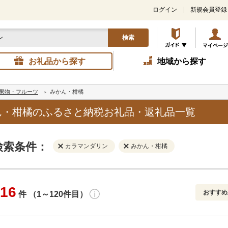
ログイン
新規会員登録
検索
お礼品から探す
地域から探す
果物・フルーツ
みかん・柑橘
ん・柑橘のふるさと納税お礼品・返礼品一覧
検索条件：
カラマンダリン
みかん・柑橘
16
おすすめ
件 （1～120件目）
寄付金額
解除
地域
解除
おすすめ
円～
新着順