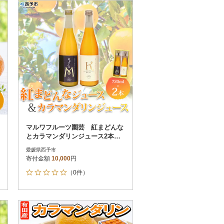
お届け時間帯指定可
発送される月指定可
件数順
90
評価順
120
が高い順
その他
解除
が低い順
さとふる限定のお礼品
定期便
さとふるアプリdeワンストップ申請
対象
マルワフルーツ園芸 紅まどんな
とカラマンダリンジュース2本セ
ット
愛媛県西予市
寄付金額
10,000
円
（0件）
件）