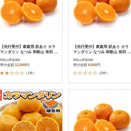
【先行受付】家庭用 訳あり カラ
【先行受付】家庭用 訳あり カラ
マンダリン なつみ 和歌山 有田 2
マンダリン なつみ 和歌山 有田 2
S~3Lサイズ混合 5kg
S~3Lサイズ混合 3kg
和歌山県湯浅町
和歌山県湯浅町
寄付金額
12,000
円
寄付金額
9,000
円
（1件）
（0件）