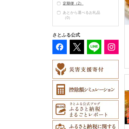
定期便（2）
あとから選べるお礼品
（0）
さとふる公式