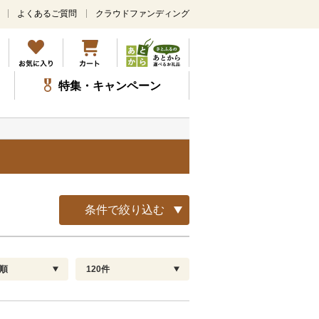
よくあるご質問
クラウドファンディング
メ
イ
ン
コ
ン
特集・キャンペーン
テ
ン
ツ
に
ス
キ
ッ
プ
条件で絞り込む
順
120件
配送指定
解除
順
30
お届け日時指定可
60