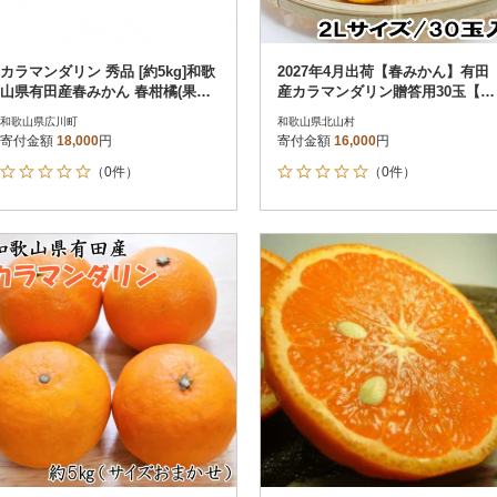
カラマンダリン 秀品 [約5kg]和歌
2027年4月出荷【春みかん】有田
山県有田産春みかん 春柑橘(果実
産カラマンダリン贈答用30玉【北
サイズおまかせ)
山村】【tecj1057sato】
和歌山県広川町
和歌山県北山村
寄付金額
18,000
円
寄付金額
16,000
円
（0件）
（0件）