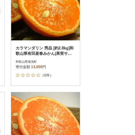
カラマンダリン 秀品 [約2.8kg]和
歌山県有田産春みかん(果実サイ
ズおまかせ)
和歌山県湯浅町
寄付金額
13,000
円
（0件）