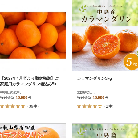
円
レビュー
レビュー
決済方法
解除
寄付金額
PayPay
発送種別
解除
クレジットカード決済
寄付金額
通常
Amazon Pay
冷蔵便
楽天ペイ
冷凍便
メルペイ
コンビニ支払い
ソフトバンクまとめて支払い
au PAY（auかんたん決済）
【2027年4月頃より順次発送】ご
カラマンダリン5kg
d払い
家庭用カラマンダリン箱込み5kg
金融機関(Pay-easy決済)
(サイズおまかせ)
和歌山県湯浅町
愛媛県松山市
寄付金額
10,000
円
寄付金額
10,000
円
（39件）
（2件）
解除
結果を見る（
316