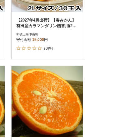
【2027年4月出荷】【春みかん】
有田産カラマンダリン贈答用(2L
サイズ30玉 秀品)【印南町】
和歌山県印南町
寄付金額
15,000
円
（0件）