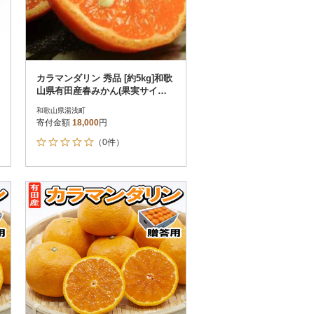
カラマンダリン 秀品 [約5kg]和歌
山県有田産春みかん(果実サイズ
おまかせ)
和歌山県湯浅町
寄付金額
18,000
円
（0件）