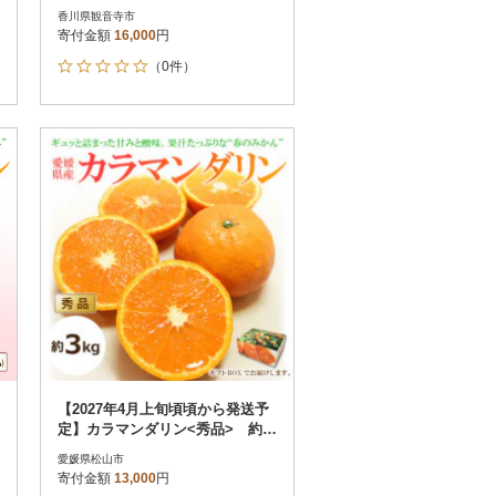
香川県観音寺市
寄付金額
16,000
円
（0件）
【2027年4月上旬頃頃から発送予
定】カラマンダリン<秀品> 約3
kg 【ギフトBOX入り】
愛媛県松山市
寄付金額
13,000
円