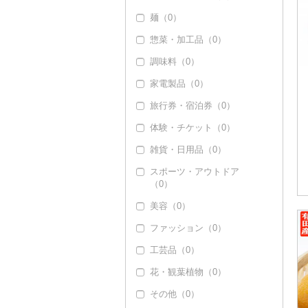
ー（0）
麺（0）
コーヒー・コーヒー豆
惣菜・加工品（0）
（0）
調味料（0）
茶（0）
家電製品（0）
果汁飲料（5）
旅行券・宿泊券（0）
りんごジュース（0）
紅茶（0）
体験・チケット（0）
みかんジュース（オレ
その他飲料・ジュース
ンジジュース）（5）
（0）
雑貨・日用品（0）
その他果汁飲料（0）
スポーツ・アウトドア
（0）
美容（0）
ファッション（0）
工芸品（0）
花・観葉植物（0）
その他（0）