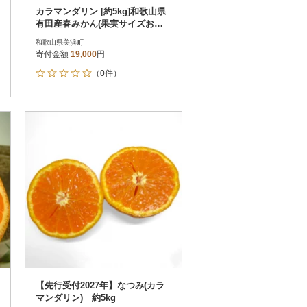
カラマンダリン [約5kg]和歌山県
有田産春みかん(果実サイズおま
かせ)
和歌山県美浜町
寄付金額
19,000
円
（0件）
【先行受付2027年】なつみ(カラ
マンダリン) 約5kg