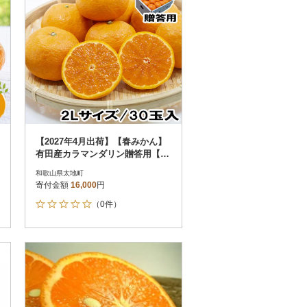
【2027年4月出荷】【春みかん】
有田産カラマンダリン贈答用【太
地町】【tecj1057sato】
和歌山県太地町
寄付金額
16,000
円
（0件）