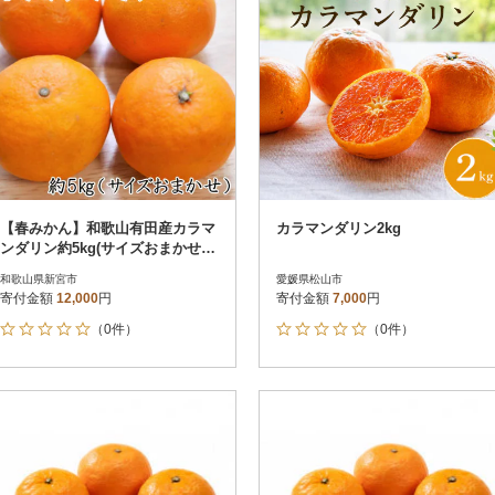
【春みかん】和歌山有田産カラマ
カラマンダリン2kg
ンダリン約5kg(サイズおまかせ)
【新宮市】
和歌山県新宮市
愛媛県松山市
寄付金額
12,000
円
寄付金額
7,000
円
（0件）
（0件）