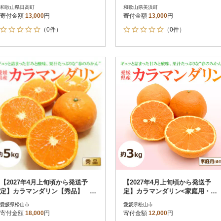
ズおまかせ)
まかせ)
和歌山県日高町
和歌山県美浜町
寄付金額
13,000
円
寄付金額
13,000
円
（0件）
（0件）
【2027年4月上旬頃から発送予
【2027年4月上旬頃から発送予
定】カラマンダリン【秀品】 約
定】カラマンダリン<家庭用・優
5kg
品>約3kg
愛媛県松山市
愛媛県松山市
寄付金額
18,000
円
寄付金額
12,000
円