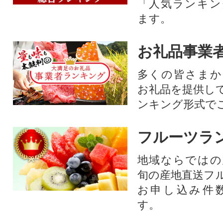
「人気ランキン
ます。
お礼品事業
多くの皆さまか
お礼品を提供し
ンキング形式で
フルーツラ
地域ならではの
旬の産地直送フ
お申し込み件
す。