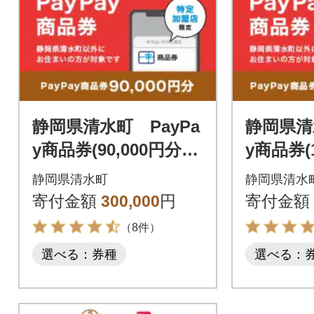
静岡県清水町 PayPa
静岡県清
y商品券(90,000円分)
y商品券(1
※地域内の一部の加盟
※地域内
静岡県清水町
静岡県清水
店のみで利用可
店のみで
寄付金額
300,000
円
寄付金額
（8件）
選べる：券種
選べる：