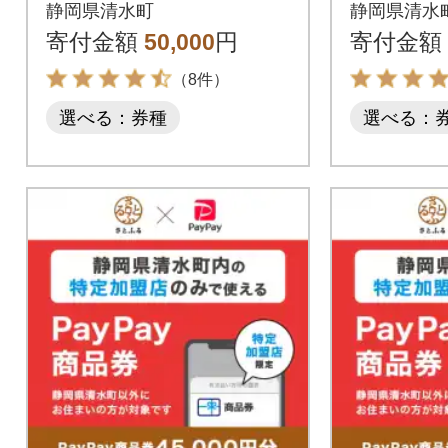
※地域内の一部の加盟
※地域内
静岡県清水町
静岡県清水
店のみで利用可
店のみで
寄付金額
50,000
円
寄付金額
（8件）
選べる：券種
選べる：