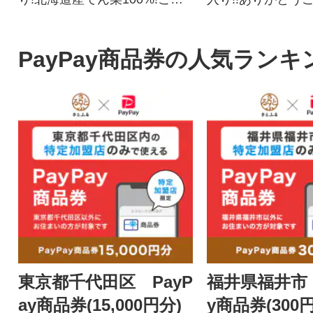
わって製造したてんさい糖を
海道産てん菜100
ぜひ日々のお料理にご活用く
製造したてんさい
ださい!
日々のお料理にご
PayPay商品券の人気ランキ
い!
東京都千代田区 PayP
福井県福井市 
ay商品券(15,000円分)
y商品券(300