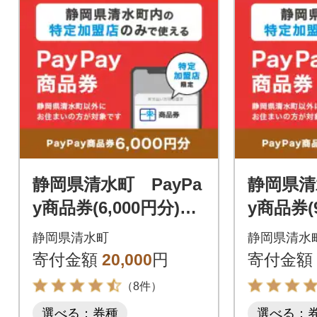
静岡県清水町 PayPa
静岡県清
y商品券(6,000円分)※
y商品券(
地域内の一部の加盟店
地域内の
静岡県清水町
静岡県清水
のみで利用可
のみで利
寄付金額
20,000
円
寄付金額
（8件）
選べる：券種
選べる：