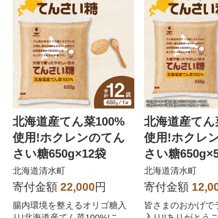
フードへの取り組
C CoC認証も取
北海道産てん菜100%
北海道産てん菜
使用!ホクレンのてん
使用!ホクレ
さい糖650g×12袋
さい糖650g×
北海道清水町
北海道清水町
寄付金額
22,000
円
寄付金額
12,0
腸内環境を整えるオリゴ糖入
皆さまのおかげで
り!北海道産てん菜100%!こだ
入り!!ありがとう