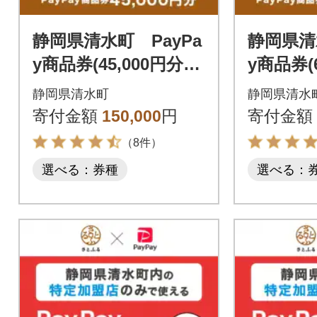
静岡県清水町 PayPa
静岡県清
y商品券(45,000円分)
y商品券(6
※地域内の一部の加盟
※地域内
静岡県清水町
静岡県清水
店のみで利用可
店のみで
寄付金額
150,000
円
寄付金額
（8件）
選べる：券種
選べる：