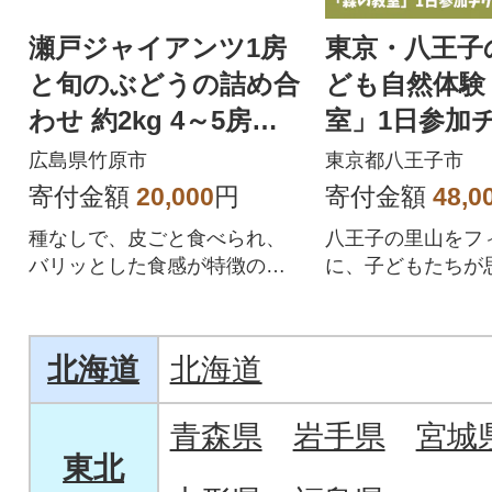
瀬戸ジャイアンツ1房
東京・八王子
と旬のぶどうの詰め合
ども自然体験
わせ 約2kg 4～5房セ
室」1日参加
ット
広島県竹原市
東京都八王子市
寄付金額
20,000
円
寄付金額
48,0
種なしで、皮ごと食べられ、
八王子の里山をフ
バリッとした食感が特徴の瀬
に、子どもたちが
戸ジャイアンツ1房と旬のぶど
然の中で遊び学ぶ
うの詰め合わせ
室」の体験チケット
北海道
北海道
青森県
岩手県
宮城
東北