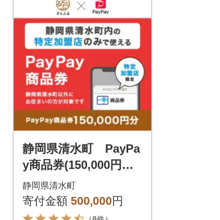
静岡県清水町 PayPa
y商品券(150,000円分)
※地域内の一部の加盟
静岡県清水町
店のみで利用可
寄付金額
500,000
円
（8件）