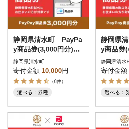
静岡県清水町 PayPa
静岡県清
y商品券(3,000円分)※
y商品券(
地域内の一部の加盟店
地域内の
静岡県清水町
静岡県清水
のみで利用可
のみで利
寄付金額
10,000
円
寄付金額
（8件）
選べる：券種
選べる：