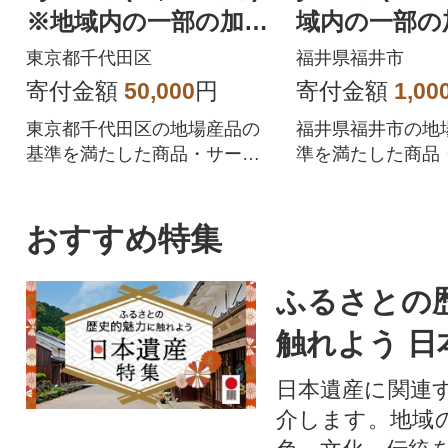
※地域内の一部の加盟
域内の一部の
店のみで利用可
みで利用可
東京都千代田区
福井県福井市
寄付金額
50,000
円
寄付金額
1,00
東京都千代田区の地場産品の
福井県福井市の地
基準を満たした商品・サービ
準を満たした商品
スを提供するPayPay加盟店で
を提供するPayPa
のお支払いにご利用いただけ
お支払いにご利用
ます。東京都千代田区在住の
す。福井県福井市
おすすめ特集
方はPayPay商品券を受け取れ
ayPay商品券を
ませんのでご注意ください。
のでご注意くださ
ふるさとの
触れよう 日
日本遺産に関連
介します。地域