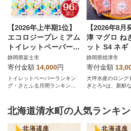
【2026年上半期1位】
【2026年8
エコロジープレミアム
津 マグロ ね
トイレットペーパー
ット S4 ネギト
ダブル 96ロール 日用
150202608)
静岡県富士市
静岡県焼津市
品 人気
寄付金額
14,000
円
寄付金額
13,0
トイレットペーパーランキン
大坪水産のロング
グ・さとふる月間ランキング1
ぎとろ>は、新鮮
位を獲得!!バージンパルプ配
ま味を活かしつつ
合、柔らかく使い心地の良さ
お作りしています。F
を追求した上質なトイレット
CP・EU HACC
北海道清水町の人気ランキン
ペーパーです。
高レベルで取得し
心な食材をお届け
す。またサスティ