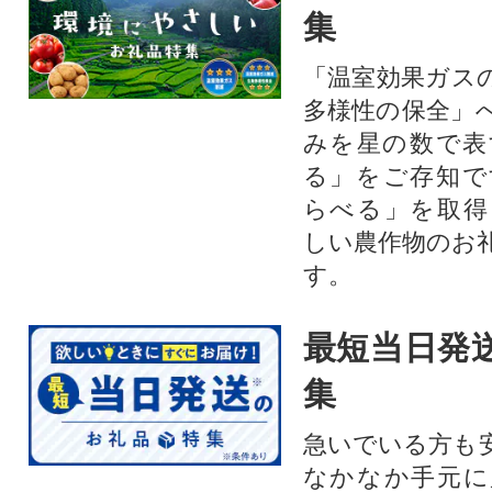
集
「温室効果ガス
多様性の保全」
みを星の数で表
る」をご存知で
らべる」を取得
しい農作物のお
す。​
最短当日発
集
急いでいる方も
なかなか手元に