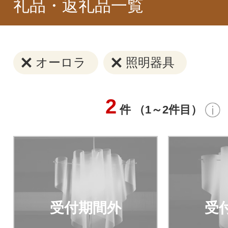
礼品・返礼品一覧
オーロラ
照明器具
2
件 （1～2件目）
受付期間外
受