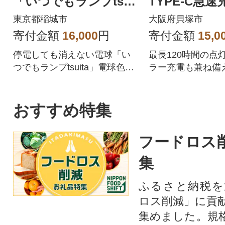
「いつでもランプtsuit
TYPE-C急速
a」電球色2個セット
階調光 DS-60
東京都稲城市
大阪府貝塚市
寄付金額
16,000
円
寄付金額
15,0
停電しても消えない電球「い
最長120時間の点
つでもランプtsuita」電球色2
ラー充電も兼ね備
個セット
害用としてもおす
おすすめ特集
フードロス
集
ふるさと納税を
ロス削減」に貢
集めました。規