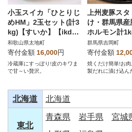
小玉スイカ「ひとりじ
上州麦豚スタ
めHM」2玉セット(計3
け・群馬県産
kg)【すいか】【ikd78
ホルモン計1kg
6sato】
各1パック)
和歌山県太地町
群馬県吉岡町
寄付金額
16,000
円
寄付金額
12,0
冷蔵庫にすっぽり!皮のキワま
焼くだけ簡単!お
で甘～い贅沢。
製だれに漬け込ん
お肉
北海道
北海道
青森県
岩手県
宮城
東北