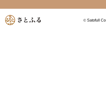
©
Satofull Co.