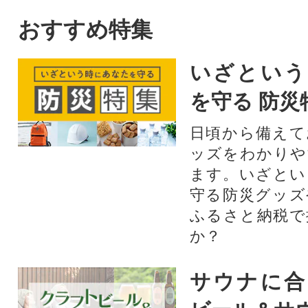
合、柔らかく使い心地の良さ
愛南町のかつお。
を追求した上質なトイレット
んや柑橘だけじゃ
おすすめ特集
ペーパーです。
でとれたかつおは高
も負けない鮮度で
いざという
の旨味を存分に楽
形や大きさは不揃
を守る 防災
味は訳なし!人気
たきをどうぞご賞
日頃から備えて
い。鰹のタタキ 
ッズをわかりや
冷凍 小分け カツ
ます。いざとい
り 骨なし たたき
守る防災グッズ
ふるさと納税で
か？
サウナに合