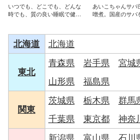
いつでも、どこでも、どんな
あいこちゃんサバ
時でも、質の良い睡眠で健康
噌煮。国産のサバ
を維持!実用性を備えた快眠枕
おります。化学調
です。
です。
北海道
北海道
青森県
岩手県
宮城
東北
山形県
福島県
茨城県
栃木県
群馬
関東
千葉県
東京都
神奈
新潟県
富山県
石川