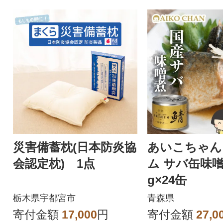
災害備蓄枕(日本防炎協
あいこちゃん
会認定枕) 1点
ム サバ缶味噌
g×24缶
栃木県宇都宮市
青森県
寄付金額
17,000
円
寄付金額
27,0