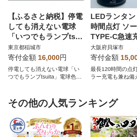
【ふるさと納税】停電
LEDランタン 
しても消えない電球
時間点灯 ソ
「いつでもランプtsuit
TYPE-C急速
a」電球色2個セット
階調光 DS-60
東京都稲城市
大阪府貝塚市
寄付金額
16,000
円
寄付金額
15,0
停電しても消えない電球「い
最長120時間の点
つでもランプtsuita」電球色2
ラー充電も兼ね備
個セット
害用としてもおす
その他の人気ランキング