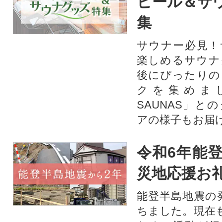
ビール＆サ
集
サウナー必見！
楽しめるサウナ
後にぴったりの
クを集めま
SAUNAS」と
アの様子もお届
令和6年能登
災地応援お
能登半島地震の
ちました。現在