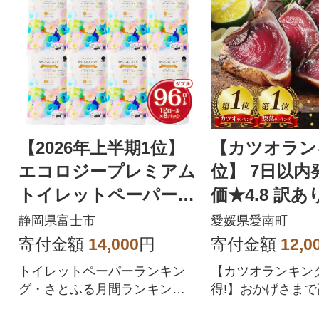
【2026年上半期1位】
【カツオラン
エコロジープレミアム
位】 7日以内
トイレットペーパー
価★4.8 訳あ
ダブル 96ロール 日用
のたたき 2.5k
静岡県富士市
愛媛県愛南町
品 人気
寄付金額
14,000
円
寄付金額
12,0
トイレットペーパーランキン
【カツオランキン
グ・さとふる月間ランキング1
得!】おかげさまで
位を獲得!!バージンパルプ配
8!四国一の水揚げ