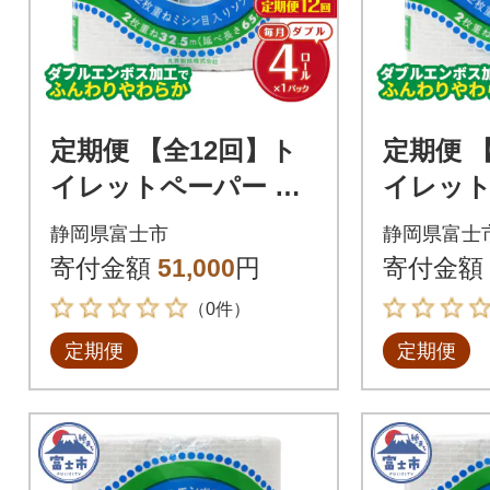
定期便 【全12回】ト
定期便 
イレットペーパー ダ
イレット
ブル 4個×1パック オ
ブル 4個
静岡県富士市
静岡県富士
ーロラ [sf077-073]
ーロラ [sf
寄付金額
51,000
円
寄付金額
（0件）
定期便
定期便