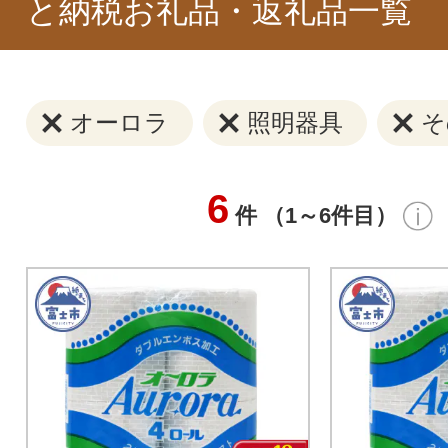
と納税お礼品・返礼品一覧
オーロラ
照明器具
そ
6
件 （1～6件目）