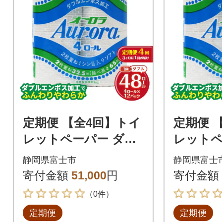
定期便 【全4回】トイ
定期便 
レットペーパー ダブ
レットペ
ル 4個×12パック オー
ル 4個×
静岡県富士市
静岡県富士
ロラ [sf077-075]
ロラ
寄付金額
51,000
円
寄付金額
（0件）
定期便
定期便