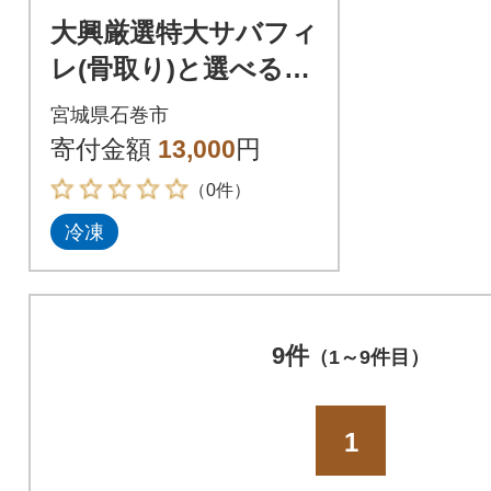
大興厳選特大サバフィ
レ(骨取り)と選べる特
製ソースセット_C
宮城県石巻市
寄付金額
13,000
円
（0件）
冷凍
9件
（1～9件目）
1