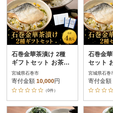
石巻金華茶漬け 2種
石巻金華
ギフトセット お茶漬
セット 
け 茶漬け 銀鮭 さば
け 銀鮭
宮城県石巻市
宮城県石巻
さけ おちゃづけ 魚
供 ご飯
寄付金額
10,000
円
寄付金額
ご飯のお供
さけ
（0件）