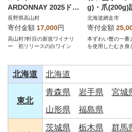
ARDONNAY 2025ドメ
g)・爪(200g
ーヌ・ヒロモニカ
ット
長野県高山村
北海道網走市
寄付金額
17,000
円
寄付金額
25,0
高山村7軒目の新規ワイナリ
本ずわい蟹の一番
ー 初リリースの白ワイン
を使用したむき身
セットにしました
北海道
北海道
青森県
岩手県
宮城
東北
山形県
福島県
茨城県
栃木県
群馬