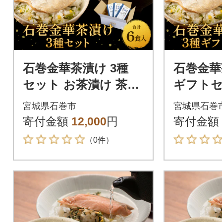
石巻金華茶漬け 3種
石巻金華
セット お茶漬け 茶漬
ギフトセ
け 鯛 銀鮭 さば ご飯
お茶漬け
宮城県石巻市
宮城県石巻
のお供 ご飯のおとも
鮭 さば
寄付金額
12,000
円
寄付金額
魚 タイ
祝い
（0件）