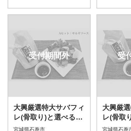
受付期間外
受
大興厳選特大サバフィ
大興厳選
レ(骨取り)と選べる特
レ(骨取
製ソースセット_A
製ソース
宮城県石巻市
宮城県石巻