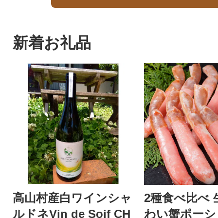
新着お礼品
高山村産白ワインシャ
2種食べ比べ 生冷本ず
ルドネVin de Soif CH
わい蟹ポーショ