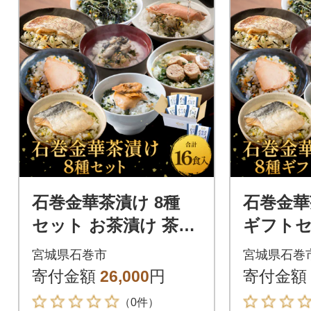
石巻金華茶漬け 8種
石巻金華
セット お茶漬け 茶漬
ギフトセ
け 鯛 銀鮭 さば たら
け 茶漬け
宮城県石巻市
宮城県石巻
こ 牡蠣 ほや 磯のり
ば たら
寄付金額
26,000
円
寄付金額
まぐろ
磯のり
（0件）