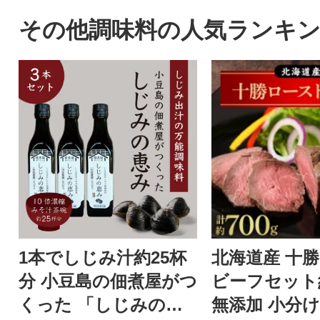
合、柔らかく使い心地の良さ
愛南町のかつお。
を追求した上質なトイレット
んや柑橘だけじゃ
その他調味料の人気ランキ
ペーパーです。
でとれたかつおは高
も負けない鮮度で
の旨味を存分に楽
形や大きさは不揃
味は訳なし!人気
たきをどうぞご賞
い。鰹のタタキ 
冷凍 小分け カツ
り 骨なし たたき
1本でしじみ汁約25杯
北海道産 十
分 小豆島の佃煮屋がつ
ビーフセット約
くった 「しじみの恵
無添加 小分け