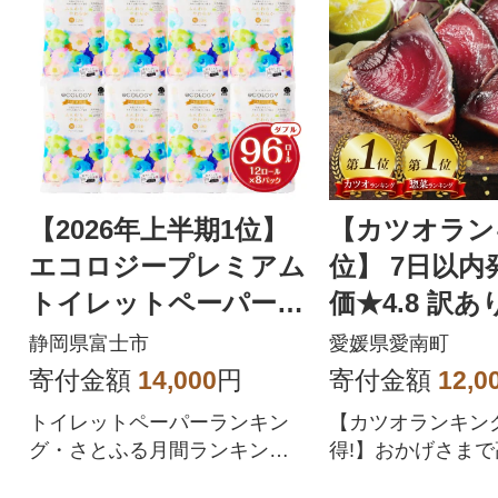
【2026年上半期1位】
【カツオラン
エコロジープレミアム
位】 7日以内
トイレットペーパー
価★4.8 訳あ
ダブル 96ロール 日用
のたたき 2.5k
静岡県富士市
愛媛県愛南町
品 人気
寄付金額
14,000
円
寄付金額
12,0
トイレットペーパーランキン
【カツオランキン
グ・さとふる月間ランキング1
得!】おかげさまで
位を獲得!!バージンパルプ配
8!四国一の水揚げ