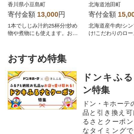
み」3本
011-11-1】
香川県小豆島町
北海道池田町
寄付金額
13,000
円
寄付金額
15,0
1本でしじみ汁約25杯分!炒め
北海道産牛肉!シ
物や煮物にも使えます。お手
け!こだわりのロ
軽料理時短料理にもおすすめ
をご賞味ください
です。
おすすめ特集
ドンキふる
ン特集
ドン・キホーテ
品と引き換え可
るさとクーポン
なタイミングで