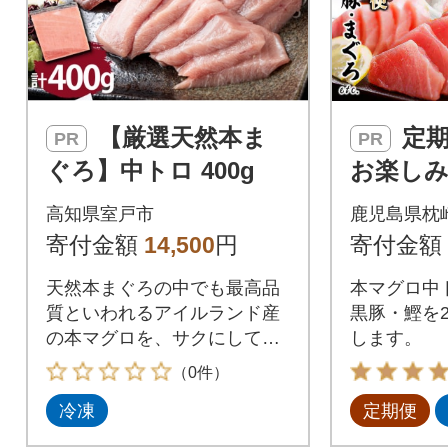
【厳選天然本ま
定期便2回配送
PR
PR
ぐろ】中トロ 400g
お楽し
定期便(
高知県室戸市
鹿児島県枕
豚・鮪etc
寄付金額
14,500
円
寄付金額
天然本まぐろの中でも最高品
本マグロ中
質といわれるアイルランド産
黒豚・鰹を
の本マグロを、サクにして人
します。
気の中トロのみを厳選しお届
（0件）
けします! お刺身はもちろん、
冷凍
定期便
イクラやホタテ、旬な魚を乗
せた海鮮丼としても美味しく