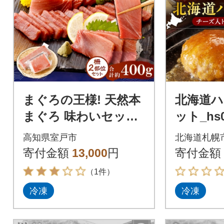
まぐろの王様! 天然本
北海道
まぐろ 味わいセット
ット_hs0
400g
高知県室戸市
北海道札幌
寄付金額
13,000
円
寄付金額
（1件）
冷凍
冷凍