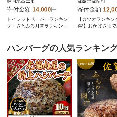
静岡県富士市
愛媛県愛南町
品 人気
寄付金額
14,000
円
寄付金額
12,0
トイレットペーパーランキン
【カツオランキン
グ・さとふる月間ランキング1
得!】おかげさまで
位を獲得!!バージンパルプ配
8!四国一の水揚げ
合、柔らかく使い心地の良さ
愛南町のかつお。
を追求した上質なトイレット
んや柑橘だけじゃ
ハンバーグの人気ランキン
ペーパーです。
でとれたかつおは高
も負けない鮮度で
の旨味を存分に楽
形や大きさは不揃
味は訳なし!人気
たきをどうぞご賞
い。鰹のタタキ 
冷凍 小分け カツ
り 骨なし たたき