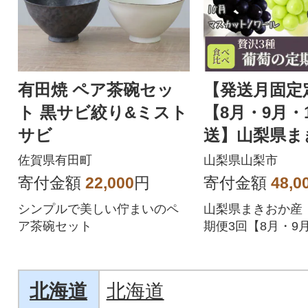
有田焼 ペア茶碗セッ
【発送月固定
ト 黒サビ絞り&ミスト
【8月・9月・
サビ
送】山梨県ま
産 葡萄の定
佐賀県有田町
山梨県山梨市
回
寄付金額
22,000
円
寄付金額
48,0
シンプルで美しい佇まいのペ
山梨県まきおか産
ア茶碗セット
期便3回【8月・9
北海道
北海道