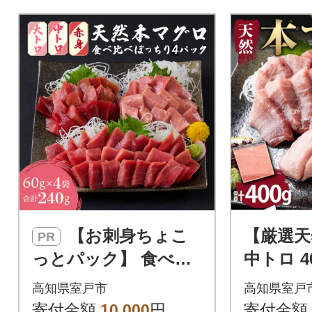
いただけます。赤身と大トロ
のいいとこどりをした中トロ
をぜひご堪能ください。
【お刺身ちょこ
【厳選天
PR
っとパック】 食べ比
中ト
べぼっちり4パック
高知県室戸市
高知県室戸
寄付金額
10,000
円
寄付金額