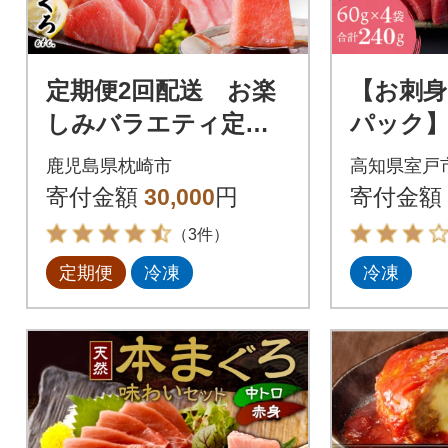
定期便2回配送 お楽
【お刺
しみバラエティ定期
パック】
便(鹿児島県産黒豚・
っちり4
鹿児島県枕崎市
高知県室戸
鮪etc) DD-6008
寄付金額
30,000
円
寄付金額
（3件）
定期便
冷凍
冷凍