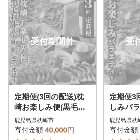
受付期間外
受
定期便(3回の配送)枕
定期便3
崎お楽しみ便(黒毛和
しみバ
牛・まぐろ中トロ・
ット(薩
鹿児島県枕崎市
鹿児島県枕
鰹・さつまあげetc) L
豚・さ
寄付金額
40,000
円
寄付金額
L-6002
ぐろ)QQ-