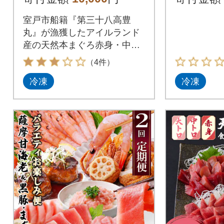
室戸市船籍『第三十八高豊
丸』が漁獲したアイルランド
産の天然本まぐろ赤身・中ト
ロ・大トロを食べきり4パック
（4件）
でお届けします!
冷凍
冷凍