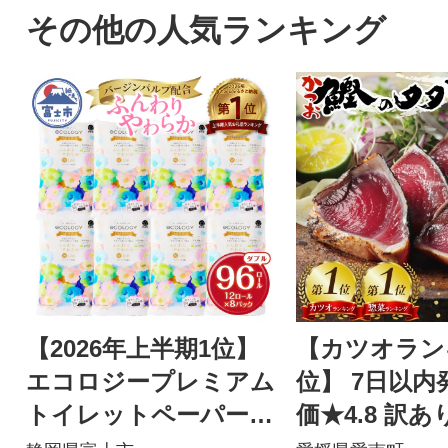
その他の人気ランキング
【2026年上半期1位】
【カツオラン
エコロジープレミアム
位】 7日以内
トイレットペーパー
価★4.8 訳あ
ダブル 96ロール 日用
のたたき 2.5k