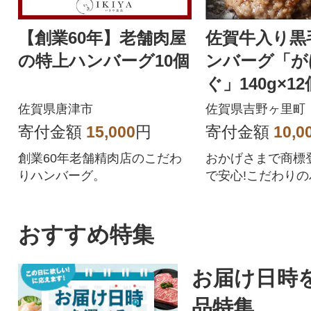
【創業60年】老舗肉屋
佐賀牛入り黒
の特上ハンバーグ10個
ンバーグ「が
ぐ」140g×12
佐賀県唐津市
佐賀県吉野ヶ里町
寄付金額
15,000
円
寄付金額
10,0
創業60年老舗精肉店のこだわ
おかげさまで商標登
りハンバーグ。
で安心!こだわりの
2個を個別包装で
す。
おすすめ特集
お届け日時
品特集