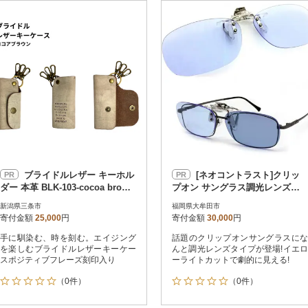
円
レビュー
レビュー
決済方法
解除
寄付金額
PayPay
発送種別
解除
クレジットカード決済
寄付金額
通常
Amazon Pay
冷蔵便
楽天ペイ
冷凍便
メルペイ
コンビニ支払い
ソフトバンクまとめて支払い
au PAY（auかんたん決済）
ブライドルレザー キーホル
[ネオコントラスト]クリッ
PR
PR
d払い
ダー 本革 BLK-103-cocoa brown
プオン サングラス調光レンズタ
金融機関(Pay-easy決済)
【025S066】
イプ 型番:CLIPON-PHOTO-M
新潟県三条市
福岡県大牟田市
寄付金額
25,000
円
寄付金額
30,000
円
手に馴染む、時を刻む。エイジング
話題のクリップオンサングラスにな
解除
結果を見る（
1,311
を楽しむブライドルレザーキーケー
んと調光レンズタイプが登場!イエロ
スポジティブフレーズ刻印入り
ーライトカットで劇的に見える!
（0件）
（0件）