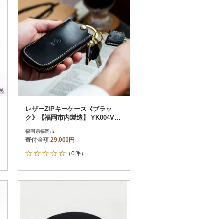
レザーZIPキーケース《ブラッ
ク》【福岡市内製造】 YK004VC0
4
福岡県福岡市
寄付金額
29,000
円
（0件）