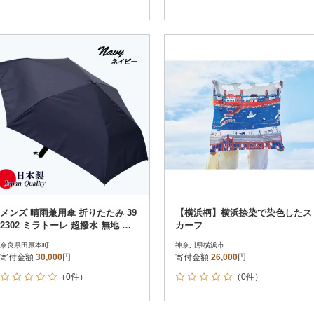
メンズ 晴雨兼用傘 折りたたみ 39
【横浜柄】横浜捺染で染色したス
2302 ミラトーレ 超撥水 無地 日
カーフ
本製 ネイビー
奈良県田原本町
神奈川県横浜市
寄付金額
30,000
円
寄付金額
26,000
円
（0件）
（0件）