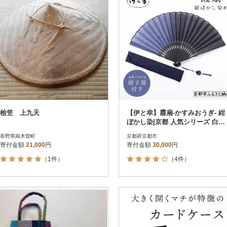
桧笠 上九天
【伊と幸】霞扇-かすみおうぎ- 紺
ぼかし染|京都 人気シリーズ 白生
地の老舗が贈る扇子
長野県南木曽町
京都府京都市
寄付金額
21,000
円
寄付金額
30,000
円
（1件）
（4件）