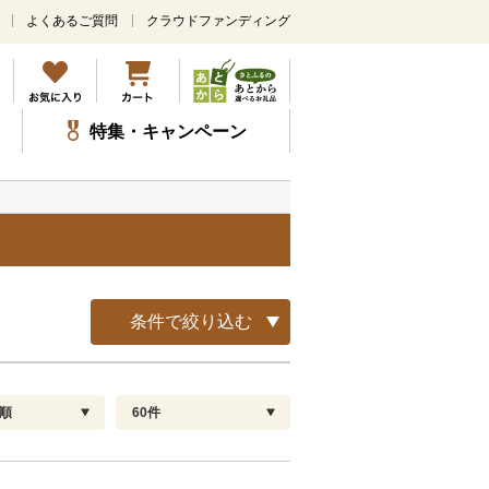
よくあるご質問
クラウドファンディング
メ
イ
ン
コ
ン
特集・キャンペーン
テ
ン
ツ
に
ス
キ
ッ
プ
条件で絞り込む
順
60件
配送指定
解除
順
30
お届け日時指定可
60