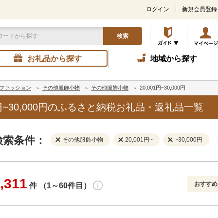
ログイン
新規会員登録
検索
お礼品から探す
地域から探す
ファッション
その他服飾小物
その他服飾小物
20,001円~30,000円
円~30,000円のふるさと納税お礼品・返礼品一覧
検索条件：
その他服飾小物
20,001円~
~30,000円
,311
おすすめ
件 （1～60件目）
寄付金額
解除
地域
解除
おすすめ
円～
新着順