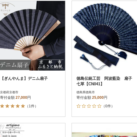
【ぎんやんま】デニム扇子
徳島伝統工芸 阿波藍染 扇子
七草【CN041】
京都府京都市
徳島県徳島市
寄付金額
27,000
円
寄付金額
25,000
円
（1件）
（0件）