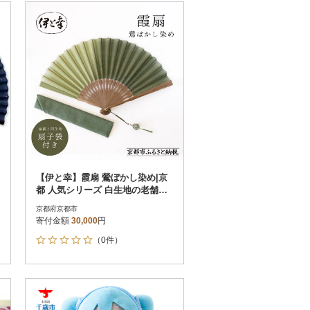
【伊と幸】霞扇 鶯ぼかし染め|京
都 人気シリーズ 白生地の老舗が
贈る扇子
京都府京都市
寄付金額
30,000
円
（0件）