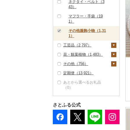
その他食器（531）
（992）
その他アクセサリー
ネクタイ・ベルト（3
券（78）
ベビー用品（322）
（270）
43）
その他体験・チケット
（1,492）
ペット用品（1,376）
マフラー・手袋（19
1）
防災グッズ（416）
その他服飾小物（1,31
その他雑貨（4,035）
1）
工芸品（2,797）
花・観葉植物（1,483）
織物（84）
その他（756）
本場奄美大島紬（3）
陶器・漆器（1,611）
観葉植物・苗木（38
9）
定期便（13,921）
その他織物（71）
信楽焼（80）
その他装飾品・工芸品
地域サービス（251）
（1,213）
花（1,006）
あとから選べるお礼品
唐津焼（7）
その他（513）
（0）
数珠（28）
胡蝶蘭（51）
盆栽・その他（138）
備前焼（101）
工芸品（908）
造花・プリザーブドフ
美濃焼（136）
ラワー（344）
さとふる公式
播州そろばん（4）
村上木彫堆朱（4）
その他花（568）
美濃和紙（0）
その他陶器・漆器（1,
262）
民芸品（126）