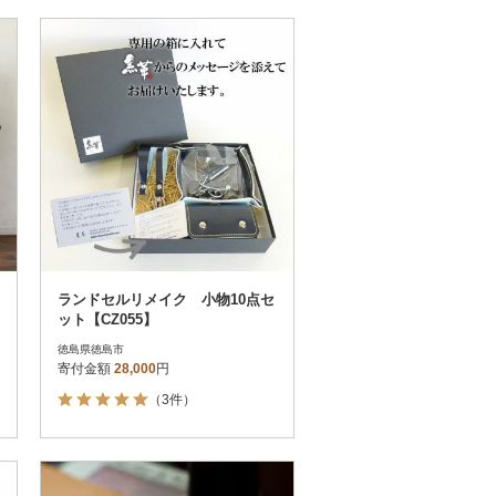
ランドセルリメイク 小物10点セ
ット【CZ055】
徳島県徳島市
寄付金額
28,000
円
（3件）