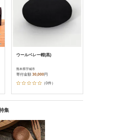
ウールベレー帽(黒)
熊本県宇城市
寄付金額
30,000
円
（0件）
特集