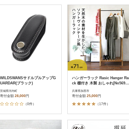
WILDSWANSサドルプルアップG
ハンガーラック Rasic Hanger Ra
UARDAR(ブラック)
ck 棚付き 木製 おしゃれ[No5698-
0689]
茨城県河内町
兵庫県加西市
寄付金額
28,000
円
寄付金額
25,000
円
（0件）
（17件）