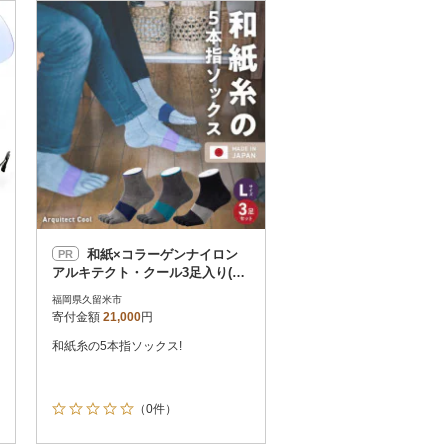
お届け時間帯指定可
発送される月指定可
件数順
90
評価順
120
が高い順
その他
解除
が低い順
さとふる限定のお礼品
定期便
さとふるアプリdeワンストップ申請
対象
和紙×コラーゲンナイロン
PR
アルキテクト・クール3足入り(3
色/L寸)
福岡県久留米市
寄付金額
21,000
円
和紙糸の5本指ソックス!
件）
（0件）