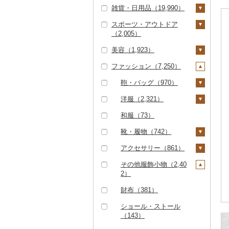
足柄茶（11）
（156）
野菜ジュース（349）
5）
くじら（52）
その他米（1,488）
茄子（21）
かまぼこ・練り製品
ドライフルーツ（36
雑貨・日用品（19,990）
魚（648）
レトルト（876）
照明器具（139）
ポン（Eメール発行）
PayPay商品券（67
神戸牛・神戸ビーフ
（254）
せとか（113）
3）
その他ワイン（278）
ノンアルコール（13
アイス・ジェラート
その他麺（315）
酢（173）
知覧茶（40）
炭酸飲料（258）
（0）
6）
その他果汁飲料（48
サバ（166）
レタス（19）
（811）
スポーツ・アウトドア
4）
（1,200）
その他鍋（414）
スープ（363）
パソコン・周辺機器
家具・インテリア（2,
9）
その他魚介・加工品
文旦（51）
干し柿（80）
その他果物（615）
だし（313）
（2,005）
八女茶（145）
豆乳（25）
（65）
JTBふるさと旅行券
食事券（711）
846）
さんま（103）
その他野菜（485）
但馬牛（221）
（4,231）
その他酒（508）
その他洋菓子（830）
豆腐・納豆（89）
（紙券）（0）
まどんな（54）
干し芋（176）
びわ（13）
食用油（565）
美容（1,923）
その他茶（268）
その他飲料・ジュース
TV・オーディオ・カ
温泉・サウナ・スパ利
タンス（73）
寝具（2,301）
ゴルフ（484）
鯛（182）
土佐あかうし（45）
煎餅・おかき（200）
豆腐（35）
漬物（676）
（770）
メラ（168）
その他旅行券（33）
用券（153）
ポンカン（39）
その他ドライフルーツ
ブルーベリー（105）
えごま油（102）
はちみつ（830）
ファッション（7,250）
机・テーブル（70）
布団（340）
タオル（1,262）
ゴルフボール（128）
釣り（272）
スキンケア（841）
のどぐろ（114）
佐賀牛（1,379）
（106）
羊羹（79）
納豆（53）
梅干（453）
缶詰・瓶詰（1,294）
美容・健康家電（16
水族館（13）
その他柑橘（488）
パイナップル（31）
オリーブオイル（18
ドレッシング（135）
椅子・チェア・ソファ
枕（517）
泉州タオル（660）
文房具・印鑑（630）
ゴルフクラブ（26）
サイクリング（20）
化粧水・乳液・美容液
シャンプー・リンス
鞄・バッグ（970）
1）
ふぐ（495）
長崎和牛（495）
饅頭（139）
キムチ（62）
肉（56）
乾物（250）
7）
動物園（8）
（250）
（383）
（211）
栗（94）
その他調味料（1,38
毛布（373）
その他タオル（595）
ボールペン（119）
食器（3,545）
ゴルフウェア（7）
アウトドア・キャンプ
トートバッグ・ショル
洋服（2,321）
カー用品（64）
ブリ（187）
あか牛（286）
大福（105）
その他漬物（160）
魚（358）
燻製（スモーク）（3
ごま油（85）
2）
釣り（60）
その他家具・インテリ
（865）
洗顔（323）
石鹸・ボディーソープ
ダーバッグ（541）
その他果物（354）
22）
タオルケット（228）
ノート・ファイル（3
グラス・カップ（1,01
キッチン用品（1,90
その他ゴルフ（303）
女性・レディース（8
和服（73）
時計（113）
ア（2,432）
（300）
ほっけ（40）
宮崎牛（611）
その他和菓子（776）
果物（70）
その他食用油（199）
みりん（20）
ダイビング（14）
8）
9）
8）
その他スポーツ（39
その他スキンケア（2
キャリーバッグ・スー
77）
おせち（82）
その他寝具（952）
靴・履物（742）
その他家電（188）
9）
45）
入浴剤（101）
ツケース（27）
その他鮮魚（410）
その他牛肉（精肉）
ジャム（365）
ケチャップ（15）
スキーチケット・リフ
印鑑（51）
タンブラー（266）
包丁（258）
日用品（2,322）
男性・メンズ（1,07
（1,771）
その他加工品（2,25
靴・シューズ（414）
アクセサリー（861）
ト券（27）
ウェア・ユニフォーム
アロマ（94）
その他鞄・バッグ（4
8）
その他缶詰・瓶詰（4
こしょう（4）
3）
その他文房具（462）
箸（155）
フライパン（250）
洗剤（213）
楽器・器材（10）
（15）
04）
92）
スリッパ・下駄・草履
ペンダント・ネックレ
その他服飾小物（2,40
ゴルフプレー券（53
プロテイン（94）
子供・ベビー（96）
その他調味料（1,28
スプーン・フォーク・
鍋（298）
トイレットペーパー
本・CD・DVD（28）
（235）
ス（309）
2）
9）
その他スポーツ（14
5）
ナイフ（97）
（376）
その他美容（542）
その他洋服（538）
8）
まな板（156）
おもちゃ・ぬいぐるみ
その他靴・履物（10
ピアス・イヤリング
財布（381）
GDOふるさとゴルフ
花火大会チケット（4
皿・椀（1,588）
ティッシュ（185）
（431）
9）
（334）
プレークーポン（36
8）
土鍋（46）
ショール・ストール
4）
弁当箱（126）
その他日用品（1,56
ご当地キャラクター
真珠・パール（194）
（143）
カタログギフト（1
その他キッチン用品
9）
（111）
その他のゴルフプレー
2）