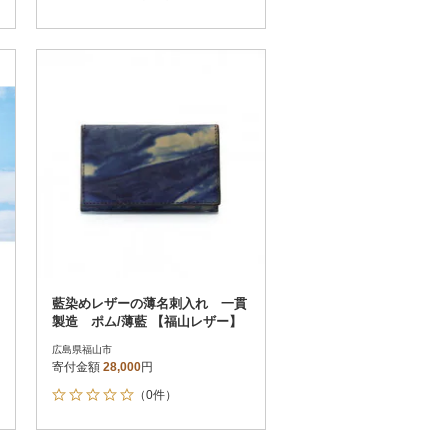
藍染めレザーの薄名刺入れ 一貫
製造 ポム/薄藍 【福山レザー】
広島県福山市
寄付金額
28,000
円
（0件）