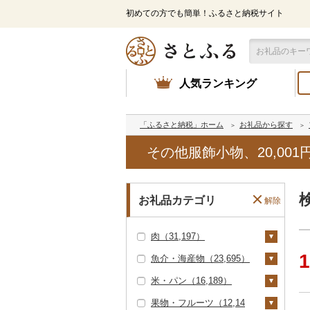
初めての方でも簡単！ふるさと納税サイト
人気ランキング
「ふるさと納税」ホーム
お礼品から探す
その他服飾小物、20,001
お礼品カテゴリ
解除
肉（31,197）
1
魚介・海産物（23,695）
牛肉（精肉）（18,94
6）
米・パン（16,189）
カニ（3,219）
ステーキ（4,928）
牛肉（加工品）（4,89
果物・フルーツ（12,14
ズワイガニ（2,106）
エビ（705）
米（15,104）
7）