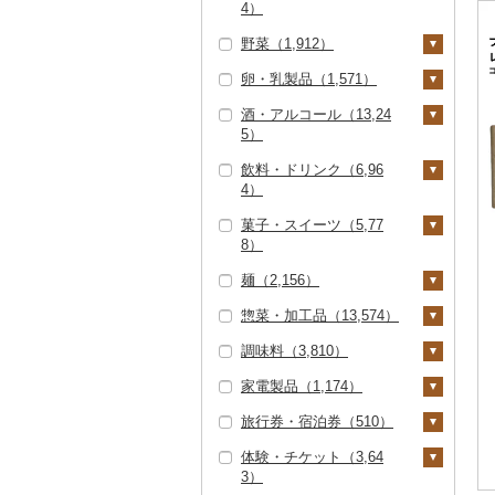
4）
すき焼き（5,118）
タラバガニ（379）
甘エビ（155）
いくら（1,542）
精米（9,134）
雑穀（280）
ハンバーグ（1,685）
豚肉（精肉）（2,75
野菜（1,912）
しゃぶしゃぶ（3,17
ぶどう・マスカット
6）
毛ガニ（299）
ボタンエビ（30）
うに（873）
無洗米（2,240）
餅（269）
2）
もつ鍋（1,575）
（2,561）
卵・乳製品（1,571）
いも（332）
ステーキ（219）
豚肉（加工品）（3,25
かにしゃぶ（858）
伊勢海老（172）
明太子・たらこ（2,71
玄米（2,145）
その他穀物加工品（3
焼肉（4,825）
ローストビーフ（54
巨峰（109）
いちご（878）
0）
酒・アルコール（13,24
3）
75）
じゃがいも（55）
トマト（194）
卵（536）
8）
すき焼き（92）
その他カニ（413）
その他エビ（352）
金芽米（12）
5）
牛タン（415）
ナガノパープル（7
りんご（1,145）
ハンバーグ（592）
鶏肉（2,155）
明太子（2,545）
その他魚卵（569）
パン（322）
さつまいも（175）
フルーツトマト（6
玉ねぎ（58）
チーズ（392）
ビーフジャーキー（1
しゃぶしゃぶ（860）
0）
ゆめぴりか（745）
飲料・ドリンク（6,96
和牛（1,297）
もも（1,253）
1）
ビール・発泡酒（2,55
7）
もつ鍋（10）
鶏肉（精肉）（617）
鹿肉（248）
たらこ（222）
数の子（287）
貝（2,236）
その他いも（110）
ねぎ（49）
ヨーグルト（429）
4）
焼肉（576）
ピオーネ（330）
0）
つや姫（818）
黒毛和牛（5,886）
メロン（2,436）
ミニトマト（70）
その他牛肉（加工品）
ハム（954）
ハム・ソーセージ（5
馬肉（872）
からすみ（105）
帆立（ホタテ）（1,43
うなぎ（4,467）
とうもろこし（112）
牛乳（177）
菓子・スイーツ（5,77
アグー豚（21）
デラウェア（11）
ビール（440）
日本酒（4,981）
水・ミネラルウォータ
（1,215）
7）
コシヒカリ（5,697）
白老牛（205）
6）
さくらんぼ（402）
その他トマト（61）
8）
ソーセージ・ウインナ
羊肉・ラム肉（ジンギ
ー（513）
キャビア（132）
鮮魚（3,357）
根菜（225）
バター（173）
その他豚肉（精肉）
シャインマスカット
発泡酒（225）
純米大吟醸（2,037）
焼酎（2,318）
ー（1,180）
唐揚げ（260）
スカン）（383）
はえぬき（440）
仙台牛（82）
鮑（アワビ）（149）
梨（611）
麺（2,156）
（1,722）
（1,406）
コーヒー・コーヒー豆
ケーキ（1,159）
その他魚卵（45）
鮭・サーモン（971）
イカ・タコ（1,000）
人参（28）
アスパラガス（144）
その他乳製品（64）
地ビール・クラフトビ
純米吟醸（1,639）
芋焼酎（1,281）
梅酒（746）
ベーコン・サラミ（8
中津からあげ（4）
鴨肉（80）
（2,555）
さがびより（136）
米沢牛（224）
牡蠣（カキ）（348）
和梨（518）
マンゴー（431）
惣菜・加工品（13,574）
その他ぶどう・マスカ
ール（1,065）
クッキー（328）
ラーメン（595）
02）
マグロ（521）
イカ（478）
海苔・海藻（879）
大根（14）
豆（265）
大吟醸（868）
麦焼酎（487）
泡盛（84）
水炊き（460）
猪肉（86）
ット（457）
飲料（494）
茶（1,523）
あきたこまち（632）
山形牛（947）
あさり（83）
洋梨・ラフランス（7
みかん・柑橘（1,55
調味料（3,810）
焼き菓子（883）
うどん（471）
惣菜（2,530）
その他豚肉（加工品）
イワシ（29）
タコ（525）
海苔（489）
干物（1,525）
自然薯（32）
きのこ（176）
9）
4）
吟醸（124）
米焼酎（85）
ワイン（1,356）
地鶏（204）
その他肉・加工品（2
コーヒー豆（891）
飲料（465）
果汁飲料（890）
（1,376）
ひとめぼれ（406）
常陸牛（349）
しじみ（39）
家電製品（1,174）
プリン（536）
そば（469）
餃子（740）
カレー・シチュー（8
砂糖（37）
88）
カツオ（216）
わかめ（108）
ししゃも（46）
その他魚介・加工品
レンコン（12）
しいたけ（101）
その他野菜（599）
みかん（723）
すいか（196）
その他日本酒（2,10
黒糖焼酎（52）
白ワイン（690）
ウイスキー（176）
赤鶏さつま（0）
粉（796）
茶葉・ティーバッグ
りんごジュース（18
紅茶（176）
11）
ミルキークィーン（5
上州牛（12）
サザエ（61）
（5,220）
旅行券・宿泊券（510）
3）
ゼリー（556）
パスタ（148）
シュウマイ（322）
塩（113）
季節・空調家電（15
（795）
5）
金目鯛（137）
ひじき（62）
その他干物（1,487）
29）
にんにく・生姜（12
松茸（11）
山菜（31）
レモン（34）
キウイ（88）
その他焼酎（600）
赤ワイン（848）
リキュール・洋酒（4
その他鶏肉（696）
ドリップ（450）
飲料（16）
その他飲料・ジュース
カレー（682）
鍋（4,937）
0）
飛騨牛（857）
はまぐり（66）
しらす・ちりめん（6
2）
体験・チケット（3,64
13）
チョコレート（237）
ひやむぎ（15）
コロッケ（150）
醤油（413）
旅行券（101）
静岡茶（71）
みかんジュース（オレ
（1,446）
クエ（80）
その他海苔・海藻（2
ななつぼし（769）
その他きのこ（67）
かぼちゃ（42）
01）
不知火・デコポン（1
柿（カキ）（251）
シャンパン・スパーク
3）
茶葉・ティーバッグ
シチュー（175）
肉（3,889）
ピザ（341）
キッチン家電（154）
ンジジュース）（26
近江牛（508）
その他貝（167）
91）
その他根菜（35）
73）
リングワイン（137）
甘酒（523）
カステラ（269）
そうめん（372）
その他惣菜（1,571）
味噌（423）
JTBふるさと旅行クー
宿泊券（432）