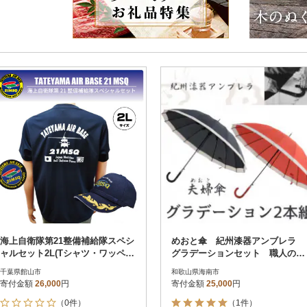
海上自衛隊第21整備補給隊スペシ
めおと傘 紀州漆器アンブレラ
ャルセット2L(Tシャツ・ワッペ
グラデーションセット 職人の手
ン・帽子)
で1本1本持ち手を加工【16本骨和
千葉県館山市
和歌山県海南市
傘】
寄付金額
26,000
円
寄付金額
25,000
円
（0件）
（1件）