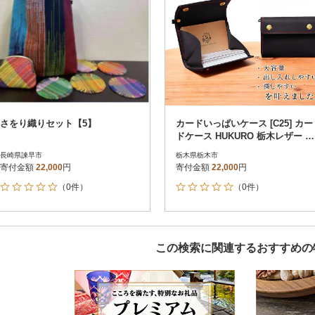
さをり織りセット【5】
カードいっぱいケース [C25] カー
ドケース HUKURO 栃木レザー 全
5色【ブラック(赤糸)】
長崎県諫早市
栃木県栃木市
寄付金額
22,000
円
寄付金額
22,000
円
（0件）
（0件）
この検索に関連するおすすめの