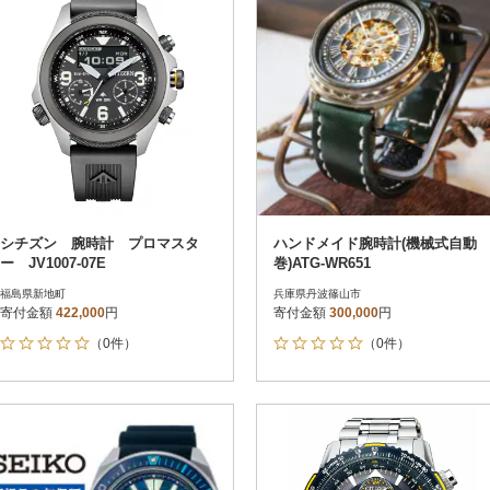
シチズン 腕時計 プロマスタ
ハンドメイド腕時計(機械式自動
ー JV1007-07E
巻)ATG-WR651
福島県新地町
兵庫県丹波篠山市
寄付金額
422,000
円
寄付金額
300,000
円
（0件）
（0件）