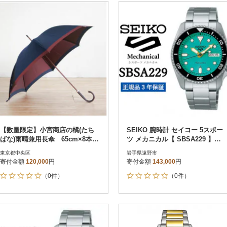
【数量限定】小宮商店の橘(たち
SEIKO 腕時計 セイコー 5スポー
ばな)雨晴兼用長傘 65cm×8本
ツ メカニカル【 SBSA229 】正
骨 ネイビー×ワイン
規品 3年保証
東京都中央区
岩手県遠野市
寄付金額
120,000
円
寄付金額
143,000
円
（0件）
（0件）