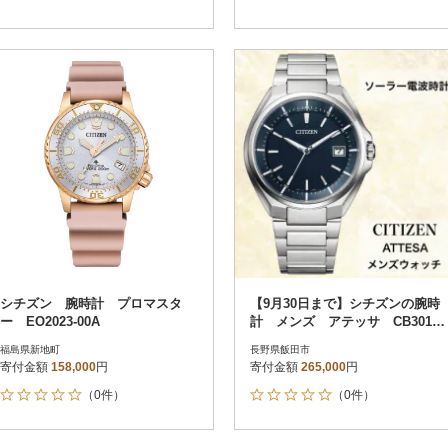
シチズン 腕時計 プロマスタ
【9月30日まで】シチズンの腕時
ー EO2023-00A
計 メンズ アテッサ CB3010-
57L ソーラー電波時計
福島県新地町
長野県飯田市
寄付金額
158,000
円
寄付金額
265,000
円
（0件）
（0件）