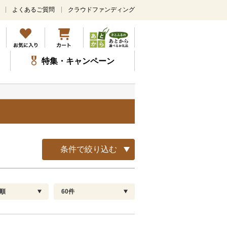
よくあるご質問
クラウドファンディング
メ
イ
ン
コ
ン
特集・キャンペーン
テ
ン
ツ
に
ス
キ
ッ
プ
条件で絞り込む
順
60件
配送指定
解除
順
30
お届け日時指定可
60