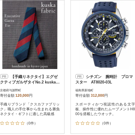
円
レビュー
レビュー
決済方法
解除
寄付金額
PayPay
発送種別
解除
クレジットカード決済
寄付金額
通常
Amazon Pay
冷蔵便
楽天ペイ
冷凍便
メルペイ
コンビニ支払い
ソフトバンクまとめて支払い
au PAY（auかんたん決済）
【手織りネクタイ】エグゼ
シチズン 腕時計 プロマ
PR
PR
d払い
クティブガルザタイNo.2 kuskafa
スター AT8020-03L
金融機関(Pay-easy決済)
bric 京都・丹後のシルク織物
京都府与謝野町
福島県新地町
寄付金額
120,000
円
寄付金額
312,000
円
手織りブランド「クスカファブリッ
スポーティかつ視認性のある文字
解除
結果を見る（
673
ク」職人の手仕事から生まれる勝負
板、操作性に優れたムーブメントH8
ネクタイ・ギフトに適した高級感
00を搭載したウオッチ。
（0件）
（0件）