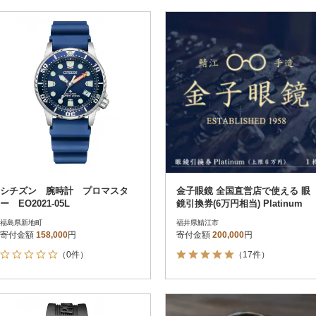
シチズン 腕時計 プロマスタ
金子眼鏡 全国直営店で使える 眼
ー EO2021-05L
鏡引換券(6万円相当) Platinum
福島県新地町
福井県鯖江市
寄付金額
158,000
円
寄付金額
200,000
円
（0件）
（17件）