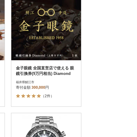
金子眼鏡 全国直営店で使える 眼
鏡引換券(9万円相当) Diamond
福井県鯖江市
寄付金額
300,000
円
（2件）