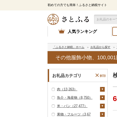
初めての方でも簡単！ふるさと納税サイト
人気ランキング
「ふるさと納税」ホーム
お礼品から探す
その他服飾小物、100,0
お礼品カテゴリ
解除
肉（13,263）
6
魚介・海産物（8,750）
牛肉（精肉）（10,11
8）
米・パン（27,477）
カニ（1,987）
ステーキ（6,353）
牛肉（加工品）（1,92
果物・フルーツ（3,67
ズワイガニ（1,440）
エビ（142）
米（27,245）
1）