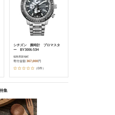
シチズン 腕時計 プロマスタ
ー BY3006-53H
福島県新地町
寄付金額
367,000
円
（0件）
特集