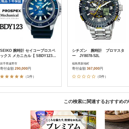
SEIKO 腕時計 セイコープロスペ
シチズン 腕時計 プロマスタ
ックス メカニカル【 SBDY123
ー JY8078-52L
】正規品 3年保証
岩手県遠野市
福島県新地町
寄付金額
290,000
円
寄付金額
367,000
円
（1件）
（0件）
この検索に関連するおすすめの