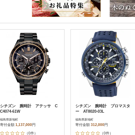
シチズン 腕時計 アテッサ C
シチズン 腕時計 プロマスタ
C4074-61W
ー AT8020-03L
福島県新地町
福島県新地町
寄付金額
1,137,000
円
寄付金額
312,000
円
（0件）
（0件）