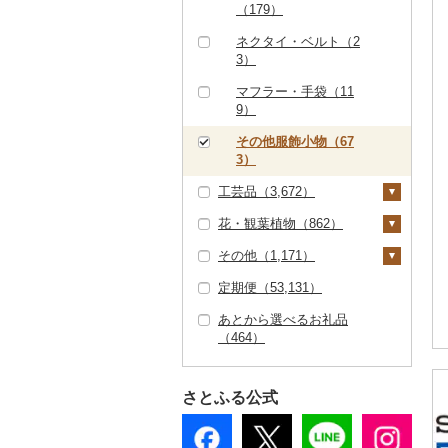
（311）
真珠・パール（1,18
（179）
券（254）
6）
その他食器（229）
ベビー用品（179）
3）
ネクタイ・ベルト（2
その他体験・チケット
ペット用品（398）
その他アクセサリー
3）
（3,144）
（5,350）
防災グッズ（217）
マフラー・手袋（11
9）
その他雑貨（3,242）
その他服飾小物（67
3）
工芸品（3,672）
花・観葉植物（862）
織物（360）
その他（1,171）
本場奄美大島紬（2
陶器・漆器（663）
観葉植物・苗木（14
3）
8）
定期便（53,131）
信楽焼（34）
その他装飾品・工芸品
地域サービス（483）
その他織物（327）
（2,830）
花（729）
あとから選べるお礼品
唐津焼（3）
その他（719）
（464）
数珠（57）
胡蝶蘭（30）
盆栽・その他（49）
備前焼（76）
工芸品（2,099）
造花・プリザーブドフ
美濃焼（7）
ラワー（59）
さとふる公式
播州そろばん（0）
村上木彫堆朱（10）
その他花（622）
美濃和紙（0）
その他陶器・漆器（5