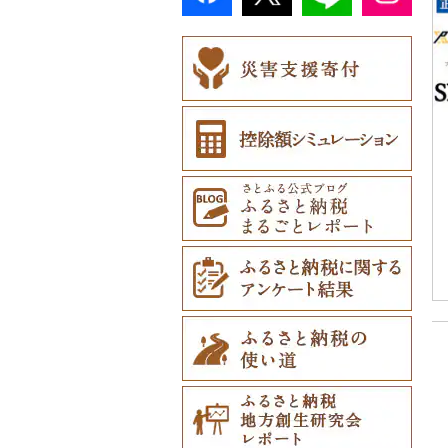
22）
民芸品（307）