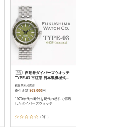
お届け時間帯指定可
発送される月指定可
件数順
90
評価順
120
が高い順
その他
解除
が低い順
さとふる限定のお礼品
定期便
さとふるアプリdeワンストップ申請
対象
自動巻ダイバーズウオッチ
PR
TYPE-03 市紅茶 日本製機械式腕
時計 cr003-ae
福島県南相馬市
寄付金額
863,000
円
1970年代の時計を現代の感性で再現
件）
したダイバーズウォッチ
（0件）