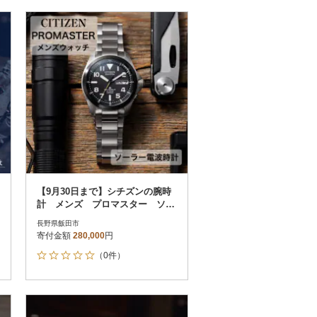
【9月30日まで】シチズンの腕時
計 メンズ プロマスター ソー
ラー電波時計 PMD56-2952
長野県飯田市
寄付金額
280,000
円
（0件）