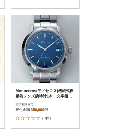
Monoceros(モノセロス)機械式自
動巻メンズ腕時計1本 文字盤ブ
ルー
東京都国立市
寄付金額
350,000
円
（0件）