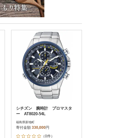
シチズン 腕時計 プロマスタ
ー AT8020-54L
福島県新地町
寄付金額
330,000
円
（0件）