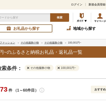
ログイン
新規会員登録
検索
お礼品から探す
地域から探す
ファッション
その他服飾小物
その他服飾小物
100,001円~
01円~のふるさと納税お礼品・返礼品一覧
検索条件：
その他服飾小物
100,001円~
73
おすすめ
件 （1～60件目）
寄付金額
解除
地域
解除
おすすめ
円～
新着順