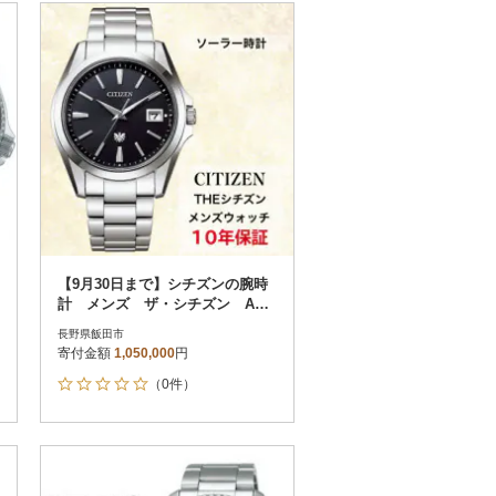
【9月30日まで】シチズンの腕時
計 メンズ ザ・シチズン AQ4
060-50E ソーラー時計
長野県飯田市
寄付金額
1,050,000
円
（0件）