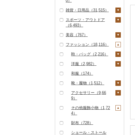
0）
足柄茶（0）
（29）
野菜ジュース（400）
6）
くじら（12）
茄子（13）
かまぼこ・練り製品
せとか（85）
5）
魚（311）
レトルト（483）
照明器具（445）
JTBふるさと旅行クー
宿泊券（4,314）
神戸牛・神戸ビーフ
その他米（1,467）
（43）
その他ワイン（61）
ノンアルコール（8
アイス・ジェラート
その他麺（160）
酢（28）
雑貨・日用品（31,515）
知覧茶（6）
炭酸飲料（136）
ポン（Eメール発行）
PayPay商品券（2,67
その他果汁飲料（14
サバ（16）
レタス（5）
（326）
文旦（7）
干し柿（2）
その他果物（320）
3）
（844）
その他鍋（41）
スープ（37）
パソコン・周辺機器
（43）
9）
6）
その他魚介・加工品
だし（69）
スポーツ・アウトドア
八女茶（6）
豆乳（22）
（729）
家具・インテリア（1
さんま（2）
その他野菜（601）
但馬牛（158）
まどんな（17）
干し芋（15）
びわ（95）
（1,063）
その他酒（340）
その他洋菓子（187）
豆腐・納豆（87）
（6,493）
JTBふるさと旅行券
食事券（1,297）
9,260）
食用油（94）
その他茶（64）
その他飲料・ジュース
TV・オーディオ・カ
（紙券）（52）
鯛（85）
土佐あかうし（12）
ポンカン（21）
その他ドライフルーツ
ブルーベリー（3）
煎餅・おかき（10）
豆腐（8）
漬物（65）
美容（767）
（724）
メラ（824）
温泉・サウナ・スパ利
タンス（1,365）
寝具（6,028）
ゴルフ（2,814）
（7）
えごま油（8）
はちみつ（134）
その他旅行券（231）
用券（153）
のどぐろ（11）
佐賀牛（1,390）
その他柑橘（212）
パイナップル（2）
羊羹（3）
納豆（79）
梅干（9）
缶詰・瓶詰（196）
ファッション（18,116）
美容・健康家電（30
机・テーブル（3,38
布団（2,931）
タオル（75）
ゴルフボール（713）
釣り（860）
スキンケア（233）
オリーブオイル（4
ドレッシング（32）
3）
水族館（4）
4）
ふぐ（277）
長崎和牛（418）
栗（4）
饅頭（8）
キムチ（39）
肉（4）
乾物（102）
3）
枕（320）
泉州タオル（22）
文房具・印鑑（427）
ゴルフクラブ（1,79
サイクリング（321）
化粧水・乳液・美容液
シャンプー・リンス
鞄・バッグ（2,216）
その他調味料（228）
カー用品（189）
動物園（0）
椅子・チェア・ソファ
9）
（173）
（50）
ブリ（64）
あか牛（457）
その他果物（165）
大福（7）
その他漬物（16）
魚（82）
燻製（スモーク）（6
ごま油（21）
毛布（223）
その他タオル（51）
ボールペン（34）
食器（992）
アウトドア・キャンプ
トートバッグ・ショル
洋服（2,982）
（5,083）
みりん（3）
4）
時計（1,258）
釣り（88）
ゴルフウェア（0）
（1,121）
洗顔（38）
石鹸・ボディーソープ
ダーバッグ（979）
ほっけ（18）
宮崎牛（123）
その他和菓子（102）
果物（1）
その他食用油（30）
タオルケット（13）
ノート・ファイル
グラス・カップ（38
キッチン用品（712）
女性・レディース（1,
和服（174）
その他家具・インテリ
（15）
ケチャップ（0）
おせち（281）
その他家電（1,153）
ダイビング（58）
（4）
1）
その他ゴルフ（346）
その他スポーツ（1,55
その他スキンケア（8
キャリーバッグ・スー
444）
その他鮮魚（280）
ア（10,171）
その他牛肉（精肉）
ジャム（91）
その他寝具（2,698）
包丁（232）
日用品（1,265）
靴・履物（1,512）
1）
2）
入浴剤（97）
ツケース（51）
（542）
こしょう（0）
その他加工品（881）
スキーチケット・リフ
印鑑（259）
タンブラー（47）
男性・メンズ（1,75
その他缶詰・瓶詰（1
フライパン（71）
洗剤（111）
楽器・器材（49）
靴・シューズ（1,45
アクセサリー（9,66
ト券（93）
ウェア・ユニフォーム
アロマ（11）
その他鞄・バッグ（1,
8）
その他調味料（186）
9）
その他文房具（156）
箸（28）
4）
9）
（101）
237）
鍋（84）
トイレットペーパー
本・CD・DVD（18）
ゴルフプレー券（31
プロテイン（52）
子供・ベビー（19）
スプーン・フォーク・
（97）
スリッパ・下駄・草履
ペンダント・ネックレ
その他服飾小物（1,72
8）
その他スポーツ（92
まな板（8）
おもちゃ・ぬいぐるみ
ナイフ（60）
その他美容（354）
その他洋服（653）
（51）
ス（2,804）
4）
6）
ティッシュ（29）
（366）
GDOふるさとゴルフ
花火大会チケット（1
土鍋（11）
皿・椀（335）
その他靴・履物（35
ピアス・イヤリング
財布（728）
プレークーポン（0）
09）
その他日用品（1,02
ご当地キャラクター
3）
（1,667）
その他キッチン用品
弁当箱（22）
7）
（67）
ショール・ストール
その他のゴルフプレー
カタログギフト（9