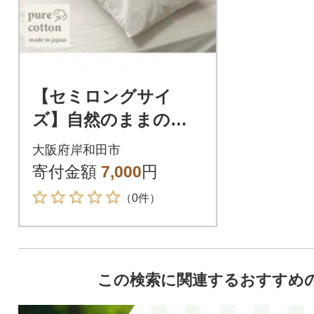
【セミロングサイ
ズ】自然のままのピ
ュアコットンまくら
大阪府岸和田市
カバー(43×90cm)キナ
寄付金額
7,000
円
リ PUMC-SL
（0件）
この検索に関連するおすすめ