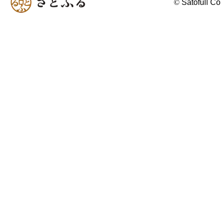
©
Satofull Co.