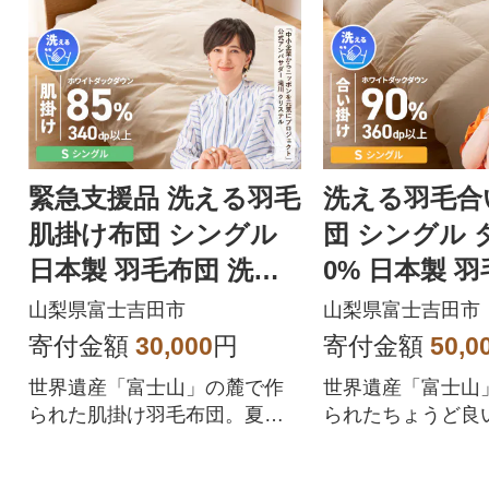
緊急支援品 洗える羽毛
洗える羽毛合
肌掛け布団 シングル
団 シングル 
日本製 羽毛布団 洗濯
0% 日本製 羽
可 国産【甲州羽毛ふと
濯可 国産【
山梨県富士吉田市
山梨県富士吉田市
ん】
とん】
寄付金額
30,000
円
寄付金額
50,0
世界遺産「富士山」の麓で作
世界遺産「富士山
られた肌掛け羽毛布団。夏で
られたちょうど良
も快適。ケットを重ねればお
い掛け羽毛布団。
好みのあたたかさに。
濯することができ