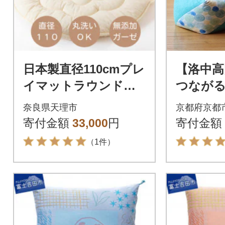
日本製直径110cmプレ
【洛中高
イマットラウンドマ
つなが
ット花キルトダブル
ん『お
奈良県天理市
京都府京都
ガーゼ生成り
学(がく
寄付金額
33,000
円
寄付金額
ふゆ&藍
（1件）