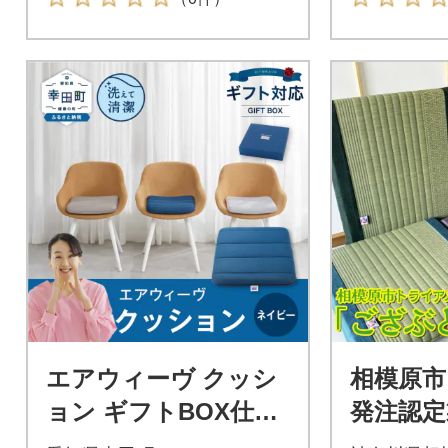
エアウィーヴ クッシ
相模原
ョン ギフトBOX仕様
発注認定
ネイビー | 寝具 イン
とん」|