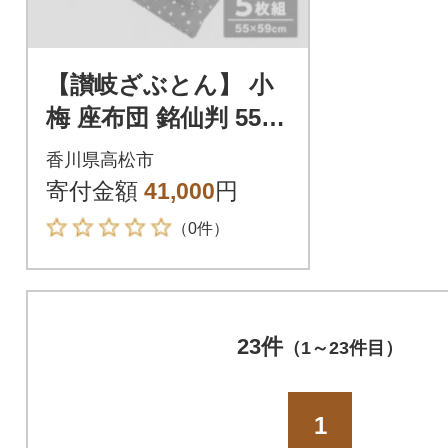
【讃岐ざぶとん】 小
梅 座布団 銘仙判 55×5
9cm 5枚組 日本製 綿
香川県高松市
わた100% エンジ
寄付金額
41,000
円
（0件）
23件
（1～23件目）
1