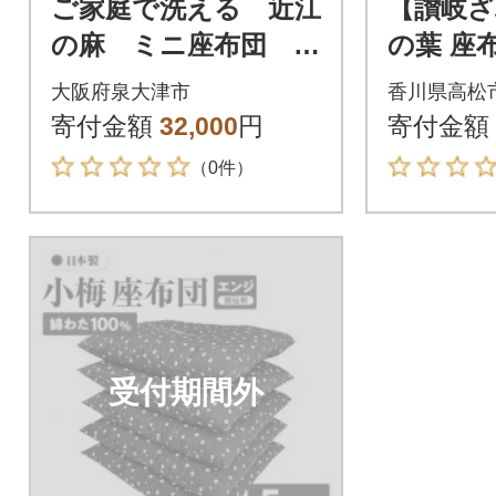
ご家庭で洗える 近江
【讃岐ざ
の麻 ミニ座布団 4
の葉 座布
5×45cm 2個 ざぶ
×59cm
大阪府泉大津市
香川県高松
とんカバー2枚
綿わた1
寄付金額
32,000
円
寄付金額
（0件）
受付期間外