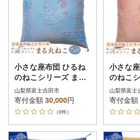
小さな座布団 ひるね
小さな座
のねこシリーズ まる
のねこシ
丸ねこ ブルー 茶席判
丸ねこ 
山梨県富士吉田市
山梨県富士
43x47cm 日本製
43x47c
寄付金額
30,000
円
寄付金額
（0件）