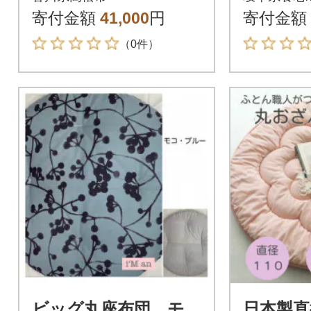
わた100% ネイビー
寄付金額
41,000
円
寄付金額
（0件）
ビッグ丸座布団 モ
日本製直