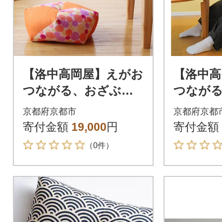
【洛中高岡屋】えがお
【洛中高
つながる、おざぶと
つなが
ん『おじゃみキッズ
ん『お
京都府京都市
京都府京都
習(しゅう)』(しゃぼ
習(しゅ
寄付金額
19,000
円
寄付金額
んはる&支子)
んふゆ&
（0件）