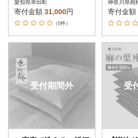
愛知県幸田町
神奈川県相
テリア 座布団 ざぶと
用品 雑
寄付金額
31,000
円
寄付金額
ん
定不可
（0件）
受付期間外
受