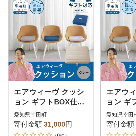
エアウィーヴ クッシ
エアウィ
ョン ギフトBOX仕様
ョン ギ
グレー | 寝具 インテ
ホワイト 
愛知県幸田町
愛知県幸田
リア 座布団 ざぶとん
テリア 
寄付金額
31,000
円
寄付金額
ん
（0件）