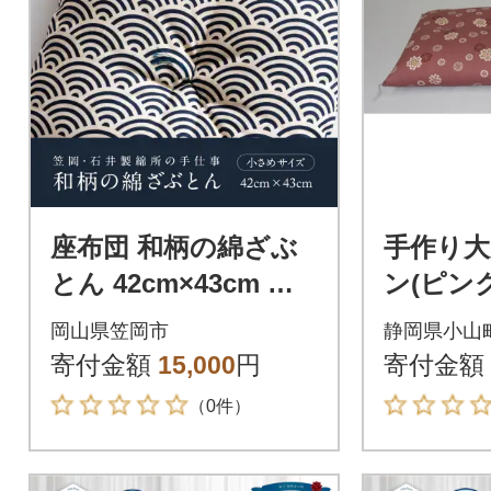
座布団 和柄の綿ざぶ
手作り大
とん 42cm×43cm 国
ン(ピン
産 綿100% お祝い 贈
岡山県笠岡市
静岡県小山
答 プレゼント 鉄紺色
寄付金額
15,000
円
寄付金額
（0件）