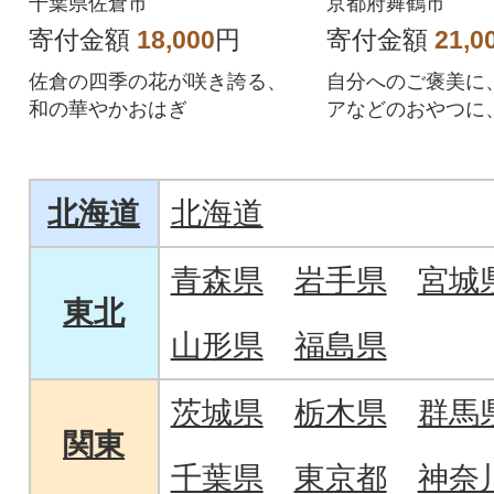
千葉県佐倉市
京都府舞鶴市
寄付金額
18,000
円
寄付金額
21,0
佐倉の四季の花が咲き誇る、
自分へのご褒美に
和の華やかおはぎ
アなどのおやつに
の備えとして
北海道
北海道
青森県
岩手県
宮城
東北
山形県
福島県
茨城県
栃木県
群馬
関東
千葉県
東京都
神奈