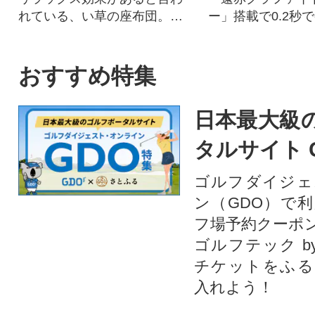
れている、い草の座布団。抗
ー」搭載で0.2秒
菌、消臭、湿度調整作用も!
リッと中はふんわ
の焼き上がり。
おすすめ特集
日本最大級
タルサイト 
ゴルフダイジェ
ン（GDO）で
フ場予約クーポ
ゴルフテック by
チケットをふる
入れよう！