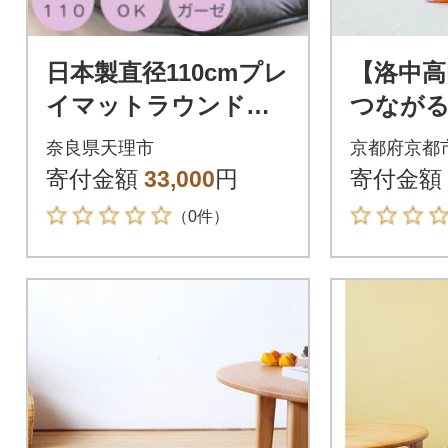
日本製直径110cmプレ
【洛中高
イマットラウンドマ
つなが
ット花キルトダブル
ん『お
奈良県天理市
京都府京都
ガーゼ グレー
学(がく
寄付金額
33,000
円
寄付金額
はる&支
（0件）