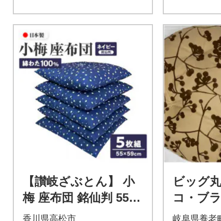
【讃岐ざぶとん】 小
ビッグ丸
梅 座布団 銘仙判 55×5
コ・ブ
9cm 5枚組 日本製 綿
香川県高松市
岐阜県養老