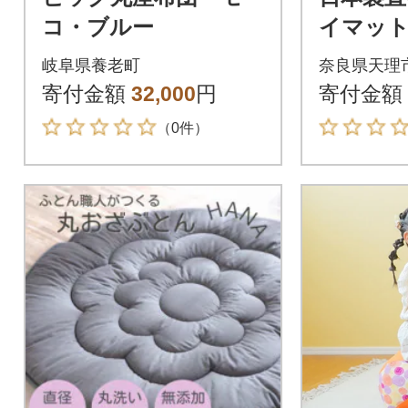
コ・ブルー
イマッ
ット花
岐阜県養老町
奈良県天理
ガーゼ
寄付金額
32,000
円
寄付金額
（0件）