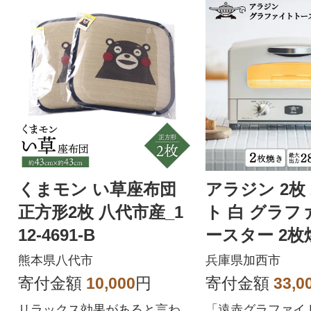
くまモン い草座布団
アラジン 2枚
正方形2枚 八代市産_1
ト 白 グラフ
12-4691-B
ースター 2枚焼き 
5698-0299]
熊本県八代市
兵庫県加西市
寄付金額
10,000
円
寄付金額
33,0
リラックス効果があると言わ
「遠赤グラファイ