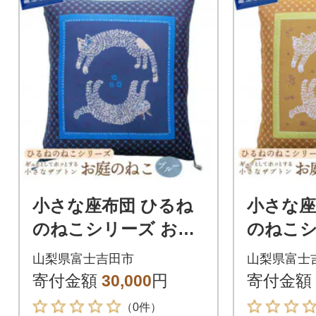
小さな座布団 ひるね
小さな座
のねこシリーズ お庭
のねこシ
のねこ ブルー 茶席判
のねこ 
山梨県富士吉田市
山梨県富士
43x47cm 日本製
判 43x4
寄付金額
30,000
円
寄付金額
（0件）