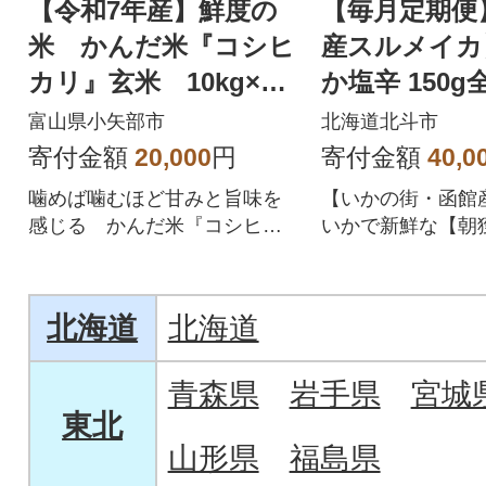
【令和7年産】鮮度の
【毎月定期便
米 かんだ米『コシヒ
産スルメイカ
カリ』玄米 10kg×1
か塩辛 150g
袋
富山県小矢部市
北海道北斗市
寄付金額
20,000
円
寄付金額
40,0
噛めば噛むほど甘みと旨味を
【いかの街・函館
感じる かんだ米『コシヒカ
いかで新鮮な【朝
リ』
イカ】のみを厳選
かの太切塩辛
北海道
北海道
青森県
岩手県
宮城
東北
山形県
福島県