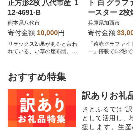
正方形2枚 八代市産_1
ト 白 グラフ
12-4691-B
ースター 2枚焼き 
5698-0299]
熊本県八代市
兵庫県加西市
寄付金額
10,000
円
寄付金額
33,0
リラックス効果があると言わ
「遠赤グラファイ
れている、い草の座布団。抗
ー」搭載で0.2秒
菌、消臭、湿度調整作用も!
リッと中はふんわ
の焼き上がり。
おすすめ特集
訳ありお礼
さとふるでは"訳
として活用し、
援します。⽣産