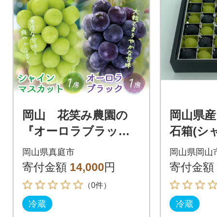
岡山 花笑み農園の
岡山県産
『オーロラブラック&
石箱(シ
シャインマスカッ
ットと
岡山県真庭市
岡山県岡山
ト』1kg(2房)AS
ネ又は
寄付金額
14,000
円
寄付金額
ック)36
（0件）
冷蔵
冷蔵