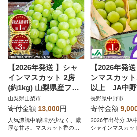
【2026年発送 】シャ
【2026年発
インマスカット 2房
ンマスカット2
(約1kg) 山梨県産フル
以上 JA中
ーツ 人気のぶどう
送
山梨県山梨市
長野県中野市
寄付金額
13,000
円
寄付金額
9,00
人気沸騰中!酸味が少なく、濃
2026年出荷分 J
厚な甘さ。マスカット香の芳
シャインマスカット
醇な香りが特徴のシャインマ
品