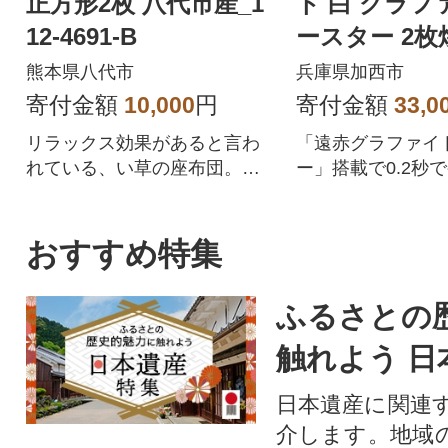
正方形2枚 八代市産_1
ト 白 グラフ
12-4691-B
ースター 2枚焼き 
5698-0299]
熊本県八代市
兵庫県加西市
寄付金額
10,000
円
寄付金額
33,0
リラックス効果があると言わ
「遠赤グラファイ
れている、い草の座布団。抗
ー」搭載で0.2秒
菌、消臭、湿度調整作用も!
リッと中はふんわ
の焼き上がり。
おすすめ特集
ふるさとの
触れよう 日
日本遺産に関連
介します。地域