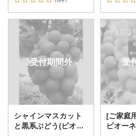
（0件）
受付期間外
受
シャインマスカット
[ご家庭用
と黒系ぶどう(ピオー
ピオーネ
ネ・オーロラブラッ
ラック 