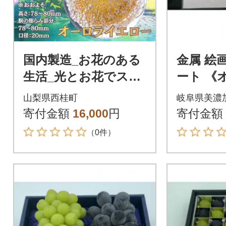
国内製造_お花のある
金属 絵画
生活_光とお花でステ
ート 《
キなお部屋を彩る泡
山梨県西桂町
岐阜県美濃
の一輪挿し(オーロラ
寄付金額
16,000
円
寄付金額
イエロー)
（0件）