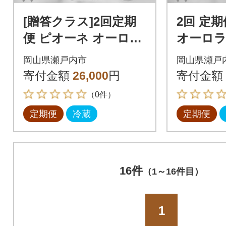
[贈答クラス]2回定期
2回 定
便 ピオーネ オーロラ
オーロラ
ブラック シャインマ
ャインマ
岡山県瀬戸内市
岡山県瀬戸
スカット 岡山県産[21
月計2kg発
寄付金額
26,000
円
寄付金額
F7005]
6]
（0件）
定期便
冷蔵
定期便
16件
（1～16件目）
1