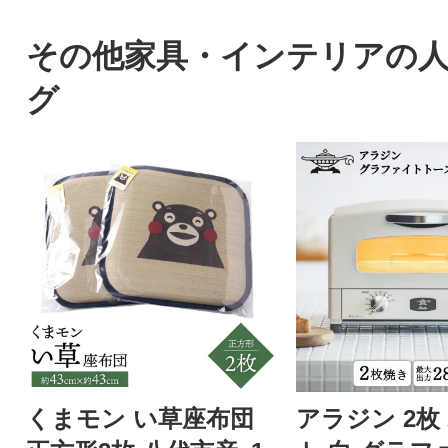
スカット。シャインマスカッ
トを中心にぶどうをたくさん
その他家具・インテリアの
作っている農家が自信を持っ
グ
てお届けします。
くまモン い草座布団
アラジン 2枚