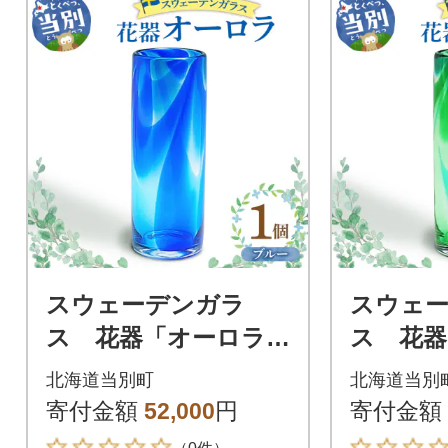
スウェーデンガラ
スウェ
ス 花器「オーロラ」
ス 花器
ブルー_tb28-008
グリーン_t
北海道当別町
北海道当別
寄付金額
52,000
円
寄付金額