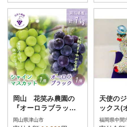
岡山 花笑み農園の
天使の
『オーロラブラック&
ックス(
シャインマスカッ
イト)
岡山県津山市
福岡県中間
ト』1kg(2房)AS