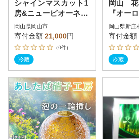
シャインマスカット1
岡山 花
房&ニューピオーネ又
『オーロ
はオーロラブラック1
シャイ
岡山県岡山市
岡山県新庄
房(1房500g前後)
ト』1kg 
寄付金額
21,000
円
寄付金額
（0件）
冷蔵
冷蔵