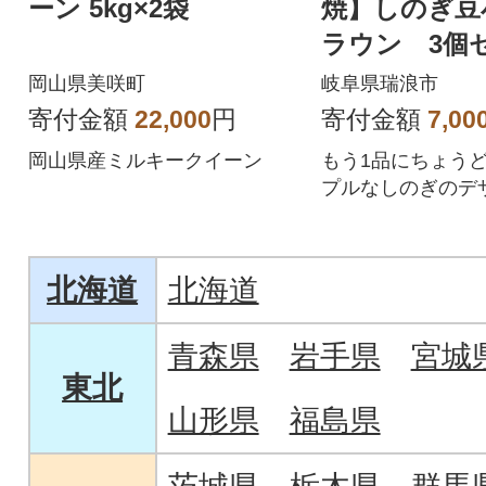
ーン 5kg×2袋
焼】しのぎ豆
ラウン 3個
岡山県美咲町
岐阜県瑞浪市
寄付金額
22,000
円
寄付金額
7,00
岡山県産ミルキークイーン
もう1品にちょうど
プルなしのぎのデ
いやすい小鉢です
北海道
北海道
青森県
岩手県
宮城
東北
山形県
福島県