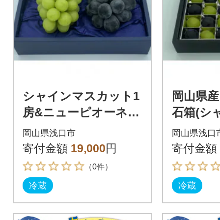
シャインマスカット1
岡山県産
房&ニューピオーネ又
石箱(シ
はオーロラブラック1
ットと
岡山県浅口市
岡山県浅口
房(1房500g前後)
ネ又は
寄付金額
19,000
円
寄付金額
ック)36
（0件）
冷蔵
冷蔵