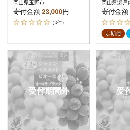
岡山県玉野市
岡山県瀬戸
ク)の詰め合わせ 2kg
カット 岡
寄付金額
23,000
円
寄付金額
004]
（0件）
定期便
受付期間外
受