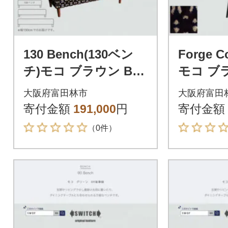
130 Bench(130ベン
Forge C
チ)モコ ブラウン BR
モコ ブ
鉛筆脚【SWOF】
F】
大阪府富田林市
大阪府富田
寄付金額
191,000
円
寄付金額
（0件）