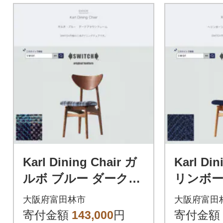
Karl Dining Chair ガ
Karl Din
ルボ ブルー ダークブ
リンボー
ラウンフレーム【SW
ナチュ
大阪府富田林市
大阪府富田
OF】
【SWO
寄付金額
143,000
円
寄付金額