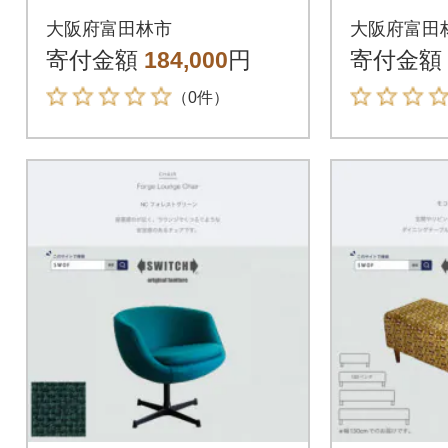
ラウン MBRフレーム
ェア)モ
大阪府富田林市
大阪府富田
【SWOF】
プカーキ
寄付金額
184,000
円
寄付金額
（0件）