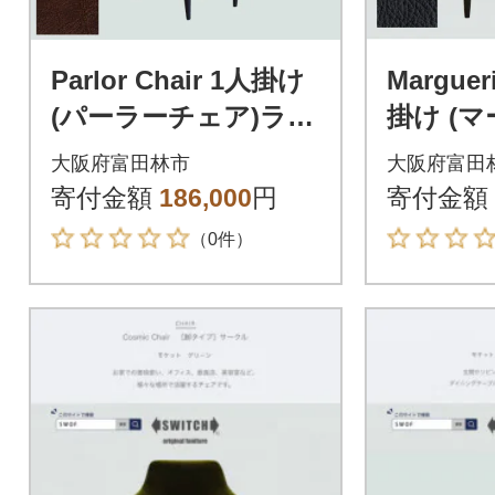
Parlor Chair 1人掛け
Marguer
(パーラーチェア)ラン
掛け (
ド ブラウン【SWO
ファ) 
大阪府富田林市
大阪府富田
F】
ラック【
寄付金額
186,000
円
寄付金額
（0件）