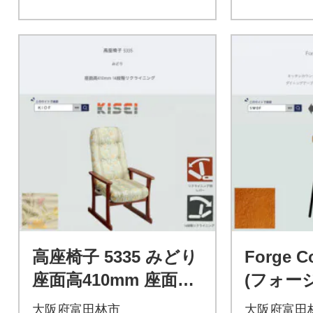
高座椅子 5335 みどり
Forge C
座面高410mm 座面高
(フォー
さ調節可能 リクライ
スツール
大阪府富田林市
大阪府富田