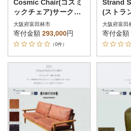
Cosmic Chair(コスミ
Strand
ックチェア)サークル
(ストラ
脚 モコ ブラウン【S
ケット 
大阪府富田林市
大阪府富田
WOF】
シュブラ
寄付金額
293,000
円
寄付金額
F】
（0件）