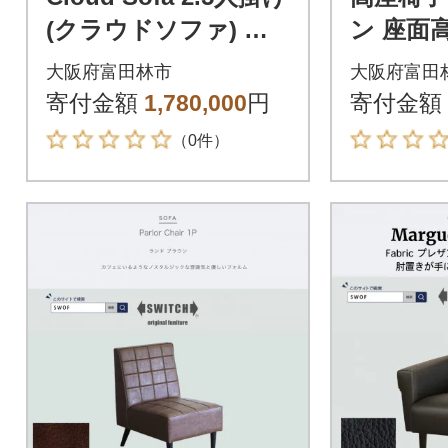
(クラウドソファ) オ
ン 座面高
イルレザー【SWO
高さ調節
大阪府富田林市
大阪府富田
F】
イニング
寄付金額
1,780,000
円
寄付金額
（0件）