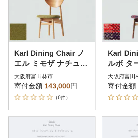
Karl Dining Chair ノ
Karl Din
エル ミモザ ナチュラ
ルボ タ
ルフレーム【SWO
ダーク
大阪府富田林市
大阪府富田
F】
ーム【S
寄付金額
143,000
円
寄付金額
（0件）