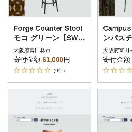
Forge Counter Stool
Campus
モコ グリーン【SWO
ンパスチ
F】
ュロイ 
大阪府富田林市
大阪府富田
OF】
寄付金額
61,000
円
寄付金額
（0件）