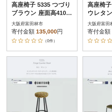
高座椅子 5335 つづり
高座椅子 
ブラウン 座面高410m
ウレタン
m 座面高さ調節可能
面高410
大阪府富田林市
大阪府富田
リクライニング【KIO
調節可能
寄付金額
135,000
円
寄付金額
F】
（0件）