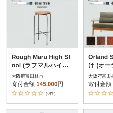
Rough Maru High St
Orland 
ool (ラフマルハイス
け (オ
ツール)【SWOF】
ァ) 倉
大阪府富田林市
大阪府富田
F】
寄付金額
145,000
円
寄付金額
（0件）