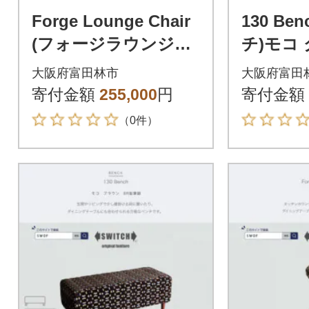
Forge Lounge Chair
130 Be
(フォージラウンジチ
チ)モコ 
ェア)NC フォレスト
鉛筆脚【
大阪府富田林市
大阪府富田
グリーン【SWOF】
寄付金額
255,000
円
寄付金額
（0件）