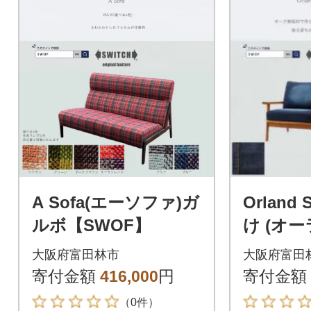
A Sofa(エーソファ)ガ
Orland 
ルボ【SWOF】
け (オ
ァ) 児島
大阪府富田林市
大阪府富田
OF】
寄付金額
416,000
円
寄付金額
（0件）