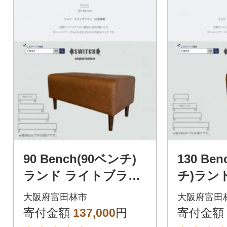
90 Bench(90ベンチ)
130 Be
ランド ライトブラウ
チ)ラン
ン BR鉛筆脚【SWO
ウン B
大阪府富田林市
大阪府富田
F】
OF】
寄付金額
137,000
円
寄付金額