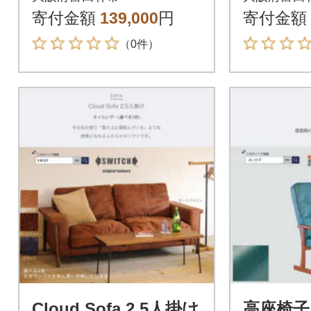
ニング【KIOF】
メル【S
寄付金額
139,000
円
寄付金額
（0件）
Cloud Sofa 2.5人掛け
高座椅子 