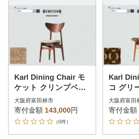
Karl Dining Chair モ
Karl Din
ケット クリンプベー
コ グリ
ジュ ダークブラウン
ムブラ
大阪府富田林市
大阪府富田
フレーム【SWOF】
【SWO
寄付金額
143,000
円
寄付金額
（0件）