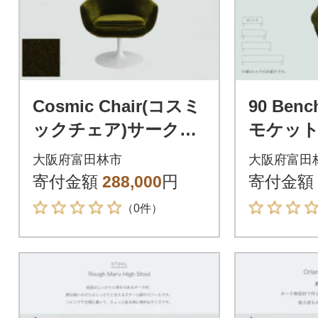
Cosmic Chair(コスミ
90 Ben
ックチェア)サークル
モケット
脚 モケット グリーン
リーブ 
大阪府富田林市
大阪府富田
【SWOF】
WOF】
寄付金額
288,000
円
寄付金額
（0件）