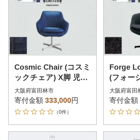
Cosmic Chair (コスミ
Forge L
ックチェア) X脚 児島
(フォー
デニム【SWOF】
ェア)N
大阪府富田林市
大阪府富田
ー【SW
寄付金額
333,000
円
寄付金額
（0件）