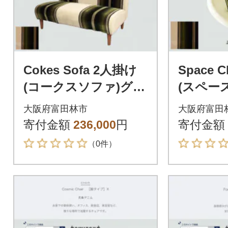
Cokes Sofa 2人掛け
Space 
(コークスソファ)グリ
(スペー
ーンストライプ【SW
リーンス
大阪府富田林市
大阪府富田
OF】
WOF】
寄付金額
236,000
円
寄付金額
（0件）