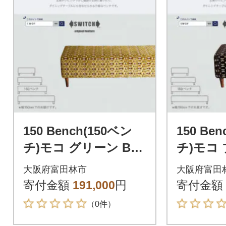
150 Bench(150ベン
150 Be
チ)モコ グリーン BR
チ)モコ 
鉛筆脚【SWOF】
鉛筆脚【
大阪府富田林市
大阪府富田
寄付金額
191,000
円
寄付金額
（0件）