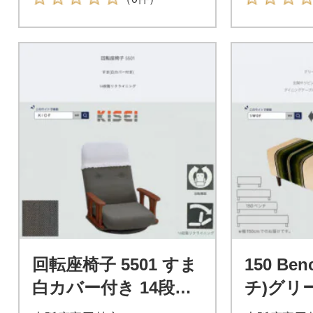
回転座椅子 5501 すま
150 Be
白カバー付き 14段階
チ)グリ
リクライニング【KIO
プ BR