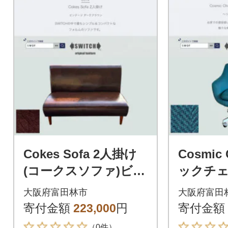
Cokes Sofa 2人掛け
Cosmic
(コークスソファ)ビン
ックチェ
テージ ダークブラウ
ー脚 ヘ
大阪府富田林市
大阪府富田
ン【SWOF】
イトブル
寄付金額
223,000
円
寄付金額
F】
（0件）