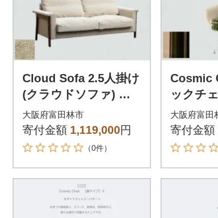
Cloud Sofa 2.5人掛け
Cosmic
(クラウドソファ) リ
ックチェ
ネン【SWOF】
X脚 グ
大阪府富田林市
大阪府富田
イプ【S
寄付金額
1,119,000
円
寄付金額
（0件）