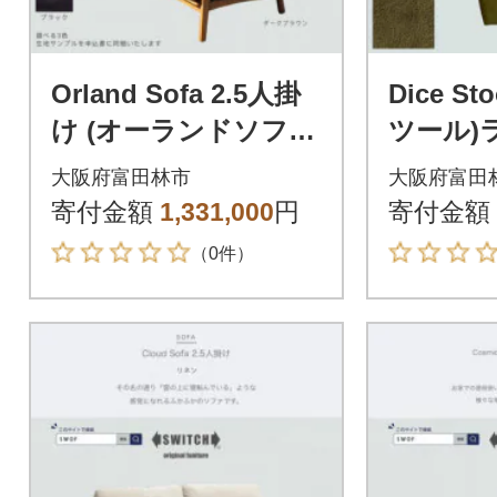
Orland Sofa 2.5人掛
Dice S
け (オーランドソフ
ツール)
ァ) オイルレザー【S
ブ【SW
大阪府富田林市
大阪府富田
WOF】
寄付金額
1,331,000
円
寄付金額
（0件）