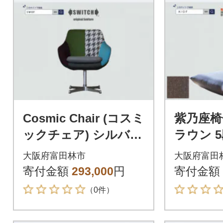
Cosmic Chair (コスミ
紫乃座椅
ックチェア) シルバー
ラウン 
X脚 モザイククレイ
ニング【
大阪府富田林市
大阪府富田
ジーパターン【SWO
寄付金額
293,000
円
寄付金額
F】
（0件）