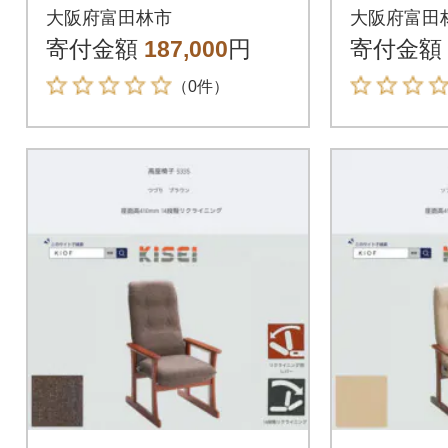
プ BR鉛筆脚【SWO
ウン B
大阪府富田林市
大阪府富田
F】
OF】
寄付金額
187,000
円
寄付金額
（0件）