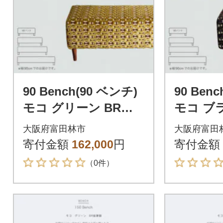
90 Bench(90 ベンチ)
90 Ben
モコ グリーン BR鉛
モコ ブ
筆脚【SWOF】
筆脚【S
大阪府富田林市
大阪府富田
寄付金額
162,000
円
寄付金額
（0件）