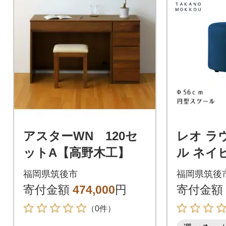
アスターWN 120セ
レオ ラ
ットA【高野木工】
ル ネイ
証】【高
福岡県筑後市
福岡県筑後
寄付金額
474,000
円
寄付金額
（0件）