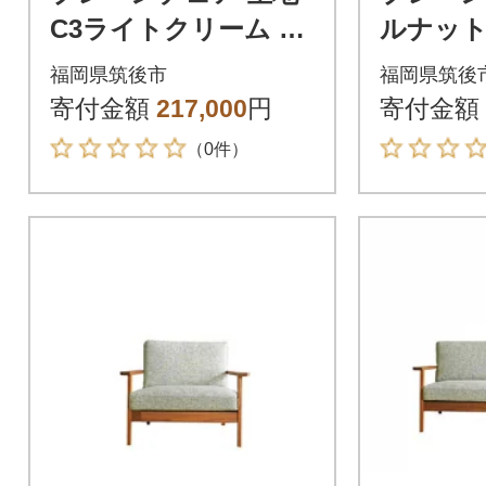
C3ライトクリーム ホ
ルナット 
ワイトオーク【十年
T6グレ
福岡県筑後市
福岡県筑後
保証】
【十年保
寄付金額
217,000
円
寄付金額
（0件）