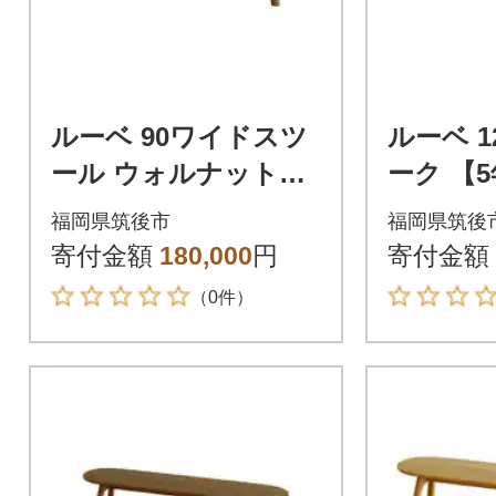
ルーベ 90ワイドスツ
ルーベ 120ベンチ オ
ール ウォルナット
ーク 【
【5年保証】【高野木
野木工】
福岡県筑後市
福岡県筑後
工】
寄付金額
180,000
円
寄付金額
（0件）