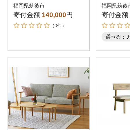
証】【高野木工】
左肘+C
福岡県筑後市
福岡県筑後
証】【高
寄付金額
140,000
円
寄付金額
（0件）
選べる：