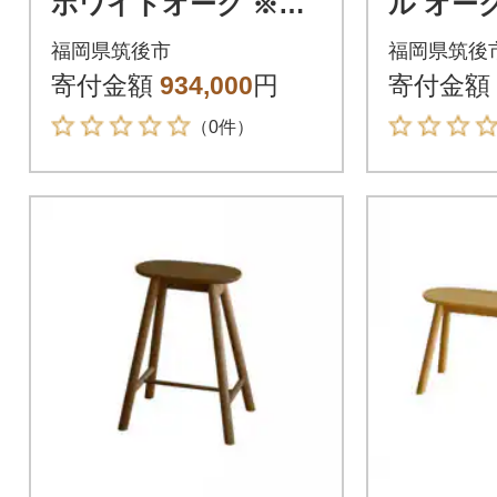
ホワイトオーク ※チ
ル オー
ェアはセット内容に
証】【高
福岡県筑後市
福岡県筑後
は含まれません
寄付金額
934,000
円
寄付金額
（0件）