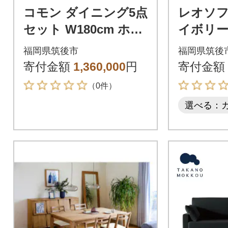
コモン ダイニング5点
レオソファ
セット W180cm ホワ
イボリー
イトオーク
保証】【
福岡県筑後市
福岡県筑後
寄付金額
1,360,000
円
寄付金額
（0件）
選べる：