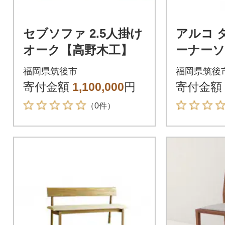
セブソファ 2.5人掛け
アルコ 
オーク【高野木工】
ーナーソ
トオーク 
福岡県筑後市
福岡県筑後
ーナー:右
寄付金額
1,100,000
円
寄付金額
キャメ
（0件）