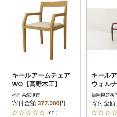
キールアームチェア
キール
WO【高野木工】
ウォル
木工】
福岡県筑後市
福岡県筑後
寄付金額
377,000
円
寄付金額
（0件）