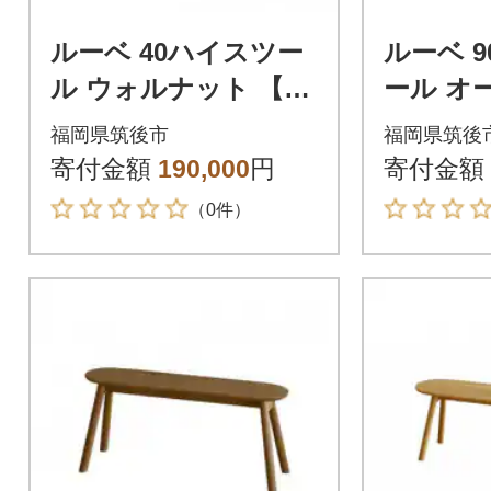
ルーベ 40ハイスツー
ルーベ 90ワイドスツ
ル ウォルナット 【5
ール オ
年保証】【高野木工】
証】【高
福岡県筑後市
福岡県筑後
寄付金額
190,000
円
寄付金額
（0件）