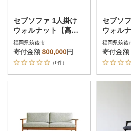
セブソファ 1人掛け
セブソフ
ウォルナット【高野
ウォル
木工】
木工】
福岡県筑後市
福岡県筑後
寄付金額
800,000
円
寄付金額
（0件）