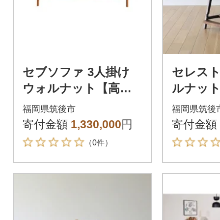
セブソファ 3人掛け
セレスト
ウォルナット【高野
ルナット 
木工】
チャコ
福岡県筑後市
福岡県筑後
【高野木
寄付金額
1,330,000
円
寄付金額
（0件）