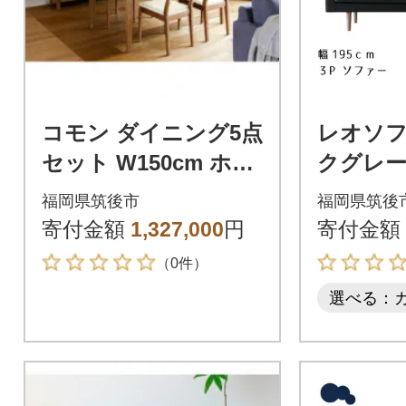
コモン ダイニング5点
レオソフ
セット W150cm ホワ
クグレー
イトオーク
保証】【
福岡県筑後市
福岡県筑後
寄付金額
1,327,000
円
寄付金額
（0件）
選べる：