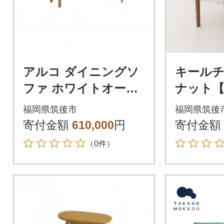
アルコ ダイニングソ
キールチ
ファ ホワイトオーク
ナット【
W150cm チャート6:
福岡県筑後市
福岡県筑後
キャメル
寄付金額
610,000
円
寄付金額
（0件）