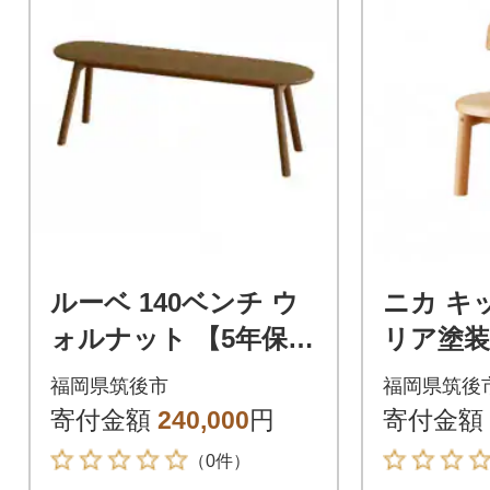
ルーベ 140ベンチ ウ
ニカ キ
ォルナット 【5年保
リア塗装
証】【高野木工】
福岡県筑後市
福岡県筑後
寄付金額
240,000
円
寄付金額
（0件）