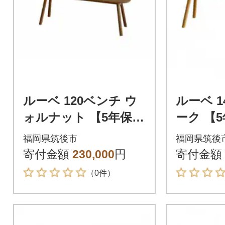
ルーベ 120ベンチ ウ
ルーベ 1
ォルナット 【5年保
ーク 【
証】【高野木工】
野木工】
福岡県筑後市
福岡県筑後
寄付金額
230,000
円
寄付金額
（0件）