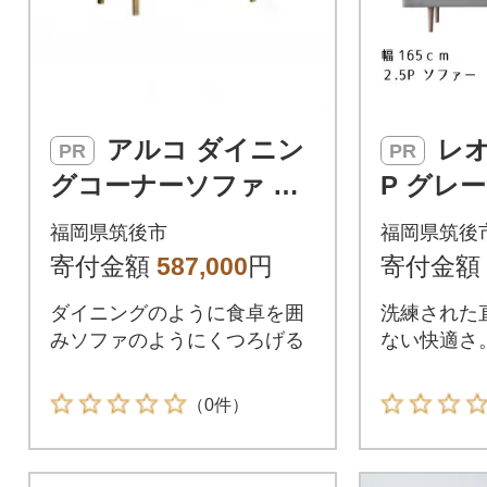
アルコ ダイニン
レオソファー 2.5
PR
PR
グコーナーソファ ホ
P グレー
ワイトオーク W135c
保証】【
福岡県筑後市
福岡県筑後
m コーナー:右 チャー
寄付金額
587,000
円
寄付金額
ト6:キャメル
ダイニングのように食卓を囲
洗練された
みソファのようにくつろげる
ない快適さ
（0件）