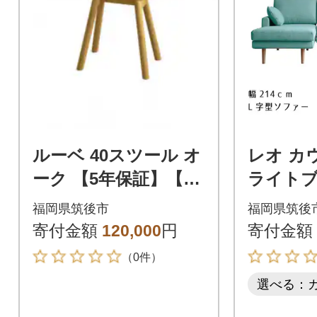
ルーベ 40スツール オ
レオ カ
ーク 【5年保証】【高
ライトブル
野木工】
P右肘+
福岡県筑後市
福岡県筑後
証】【高
寄付金額
120,000
円
寄付金額
（0件）
選べる：