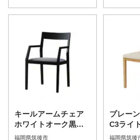
キールアームチェア
プレーン
ホワイトオーク黒塗
C3ライ
装【高野木工】
ルダー【
福岡県筑後市
福岡県筑後