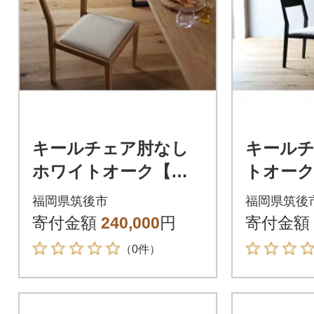
キールチェア肘なし
キールチ
ホワイトオーク【高
トオーク
野木工】
木工】
福岡県筑後市
福岡県筑後
寄付金額
240,000
円
寄付金額
（0件）