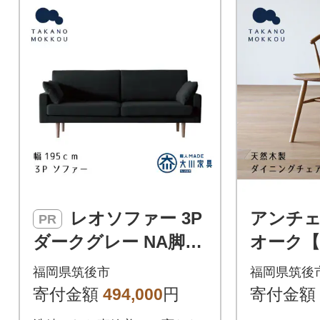
レオソファー 3P
アンチェ
PR
ダークグレー NA脚
オーク【
【5年保証】【高野木
【5年保
福岡県筑後市
福岡県筑後
工】
工】
寄付金額
494,000
円
寄付金額