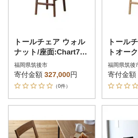
トールチェア ウォル
トールチ
ナット/座面:Chart7マ
トオーク/
ットブラック【高野
アイボリ
福岡県筑後市
福岡県筑後
木工】
工】
寄付金額
327,000
円
寄付金額
（0件）