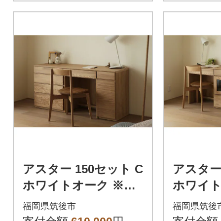
アスター 150セット C
アスター 
ホワイトオーク ※チ
ホワイト
ェアはセット内容に
ェアは
福岡県筑後市
福岡県筑後
は含まれません
は含ま