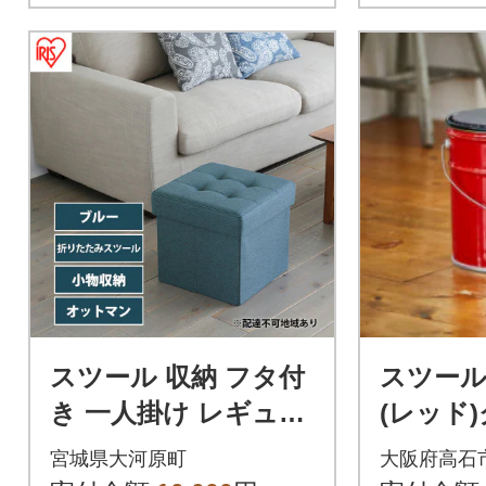
スツール 収納 フタ付
スツー
き 一人掛け レギュラ
(レッド
ー SSTR-38 ブルー[53
き
宮城県大河原町
大阪府高石
752347]