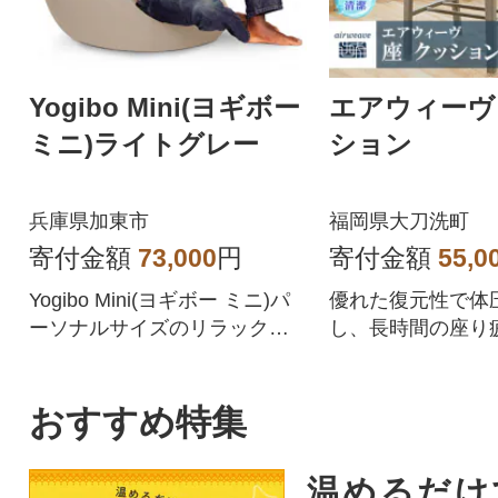
Yogibo Mini(ヨギボー
エアウィーヴ
ミニ)ライトグレー
ション
兵庫県加東市
福岡県大刀洗町
寄付金額
73,000
円
寄付金額
55,0
Yogibo Mini(ヨギボー ミニ)パ
優れた復元性で体
ーソナルサイズのリラックス
し、長時間の座り
ソファ。
します
おすすめ特集
温めるだけ