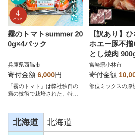
霧のトマトsummer 20
【訳あり】ひ
0g×4パック
ホエー豚不揃
とし焼肉 900g
兵庫県西脇市
宮崎県小林市
寄付金額
6,000
円
寄付金額
10,0
「霧のトマト」は弊社独自の
部位ミックスの厚
霧の技術で栽培された、特別
なトマトです。
北海道
北海道