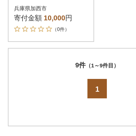
[踏み台 ナチュラル DI
兵庫県加西市
Y][No5698-1095]
寄付金額
10,000
円
（0件）
9件
（1～9件目）
1