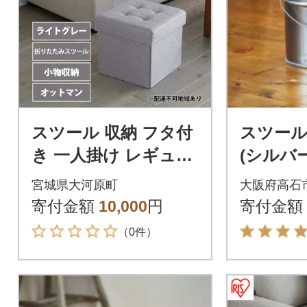
スツール 収納 フタ付
スツー
き 一人掛け レギュラ
(シルバ
ー SSTR-38 ライトグ
付き
宮城県大河原町
大阪府高石
レー[53752345]
寄付金額
10,000
円
寄付金額
（0件）