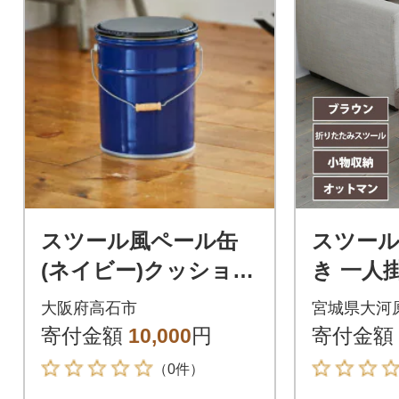
スツール風ペール缶
スツール
(ネイビー)クッション
き 一人
付き
ー SST
大阪府高石市
宮城県大河
[5375234
寄付金額
10,000
円
寄付金額
（0件）