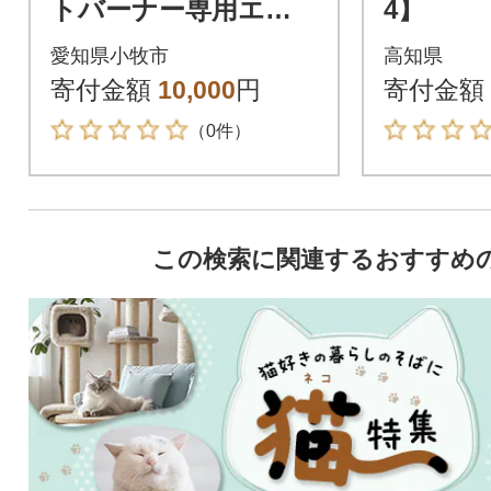
トバーナー専用エク
4】
ステンションホルダ
愛知県小牧市
高知県
ープレート (さくら)[0
寄付金額
10,000
円
寄付金額
50S46-02]
（0件）
この検索に関連するおすすめ