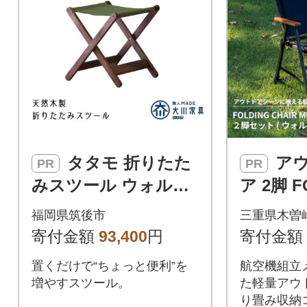
タタモ 折りたた
アウトドアチェ
PR
PR
みスツール ウォルナ
ア 2脚 F
ット 【10年保証】
IR MB V
福岡県筑後市
三重県木曽
【高野木工】(筑後市)
ールナ
寄付金額
93,400
円
寄付金額
置くだけで“ちょっと便利”を
航空機組立
増やすスツール。
た軽量アウ
り畳み収納