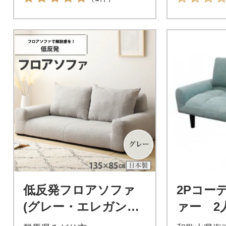
低反発フロアソファ
2Pコー
(グレー・エレガンス
ァー 2
生地)【a054】
ット付き