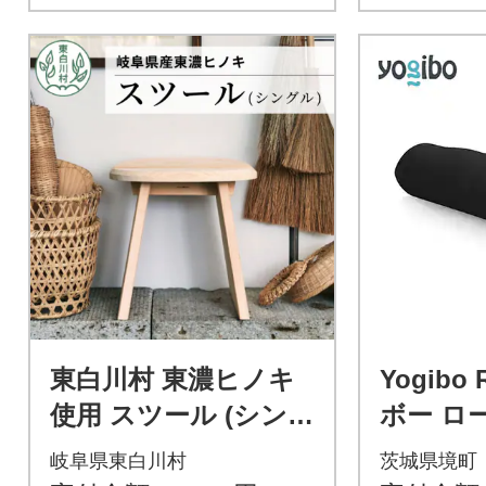
東白川村 東濃ヒノキ
Yogibo 
使用 スツール (シング
ボー ロ
ル)
【ブラ
岐阜県東白川村
茨城県境町