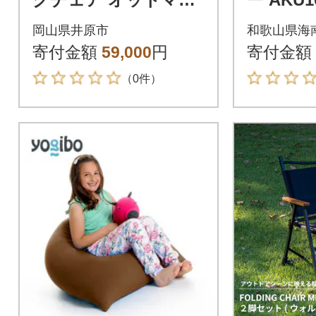
フットレスト Footre
岡山県井原市
和歌山県海
st Denim
寄付金額
59,000
円
寄付金額
（0件）