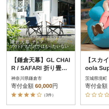
【鎌倉天幕】GL CHAI
【スカイ】
R / SAFARI 折り畳み
oola S
式 アウトドア チェア
ー ズー
神奈川県鎌倉市
茨城県境町
KTM-CHSF
寄付金額
60,000
円
寄付金額
（3件）