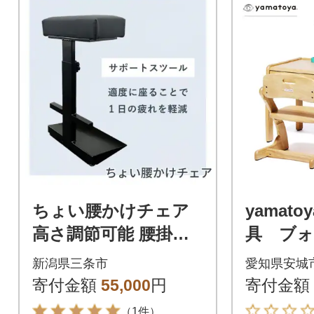
ちょい腰かけチェア
yamat
高さ調節可能 腰掛け
具 ブォ
チェア 業務用椅子 キ
ズデスク
新潟県三条市
愛知県安城
ッチン 燕三条製 【05
寄付金額
55,000
円
寄付金額
5S021】
（1件）