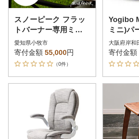
スノーピーク フラッ
Yogibo
トバーナー専用ミガ
ミニ)パ
キ鉄板 FBP313 7.5m
愛知県小牧市
大阪府岸和
m厚 IGT[050S47]
寄付金額
55,000
円
寄付金額
（0件）