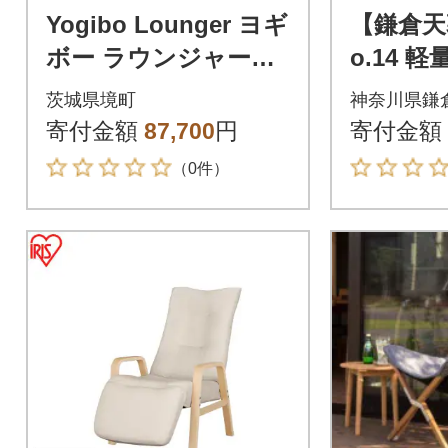
Yogibo Lounger ヨギ
【鎌倉天幕
ボー ラウンジャー
o.14 
【ダークミント】
アウトド
茨城県境町
神奈川県鎌
さ2段階 
寄付金額
87,700
円
寄付金額
（0件）