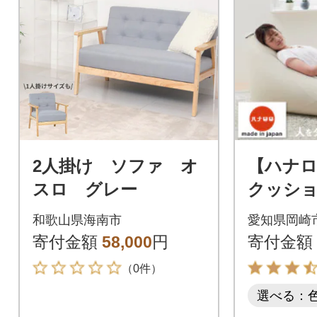
2人掛け ソファ オ
【ハナロ
スロ グレー
クッショ
ラ240
和歌山県海南市
愛知県岡崎
トカバー
寄付金額
58,000
円
寄付金額
（0件）
選べる：