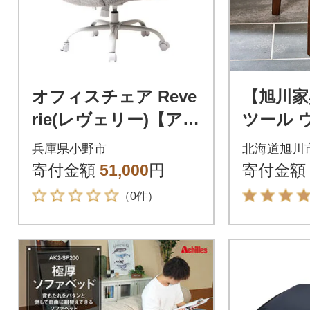
オフィスチェア Reve
【旭川家
rie(レヴェリー)【アイ
ツール 
スグレー】 1脚
トNA 
兵庫県小野市
北海道旭川
い椅子_0
寄付金額
51,000
円
寄付金額
（0件）