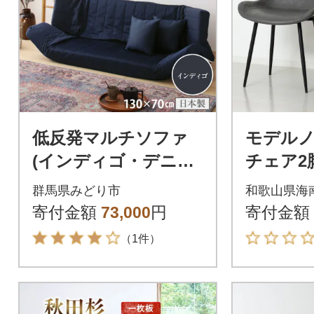
低反発マルチソファ
モデル
(インディゴ・デニム
チェア2
生地)【a057】
群馬県みどり市
和歌山県海
寄付金額
73,000
円
寄付金額
（1件）