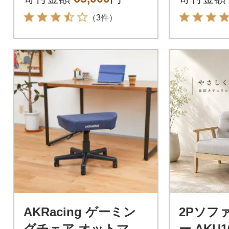
（3件）
AKRacing ゲーミン
2Pソフ
グチェア オットマン
ー AKU1