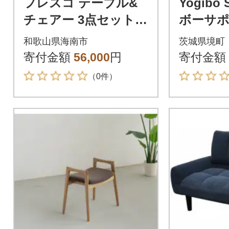
フレスコ テーブル&
Yogibo 
チェアー 3点セット31
ボーサポ
131600
ーブグ
和歌山県海南市
茨城県境町
寄付金額
56,000
円
寄付金額
（0件）