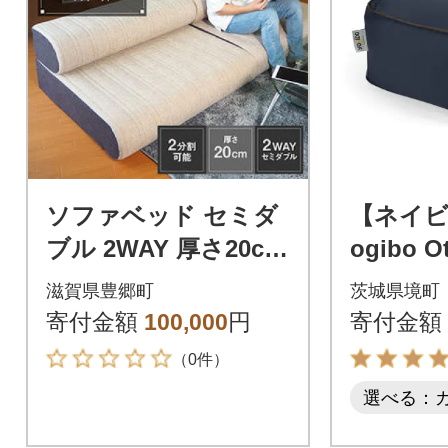
ソファベッド セミダ
【ネイビ
ブル 2WAY 厚さ20cm
ogibo O
分割 [53820367]
トマン)
滋賀県豊郷町
茨城県境町
寄付金額
100,000
円
寄付金額
（0件）
選べる：