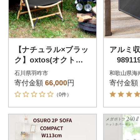
【ナチュラル×ブラッ
アルミ収
ク】oxtos(オクトス)
989119
焚き火 リクライニン
石川県羽咋市
和歌山県海
グウッドチェア OX-0
寄付金額
66,000
円
寄付金額
95
（0件）