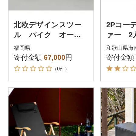
北欧デザインスツー
2Pコー
ル パイク オーク
ァー 2
無垢 玄関ベンチ 大
ット付
福岡県
和歌山県海
川家具(福岡県)
ブルー 
寄付金額
67,000
円
寄付金額
（0件）