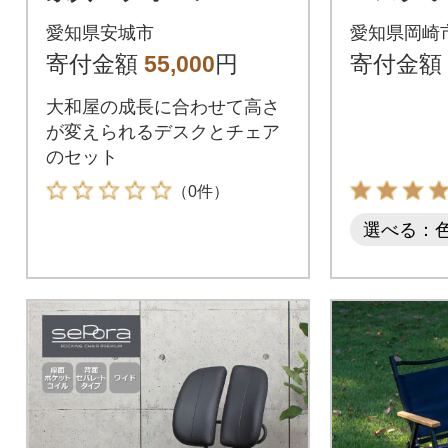
ッズデスク&チェア
イズ(モカ
愛知県安城市
愛知県岡崎
寄付金額
55,000
円
寄付金額
大和屋の成長に合わせて高さ
が変えられるデスクとチェア
のセット
（0件）
選べる：