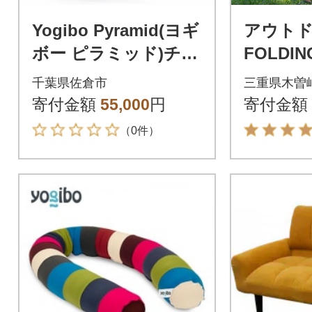
Yogibo Pyramid(ヨギ
アウトド
ボー ピラミッド)チョ
FOLDIN
コレートブラウン
Ver.ta
千葉県佐倉市
三重県木曽
ット
寄付金額
55,000
円
寄付金額
（0件）