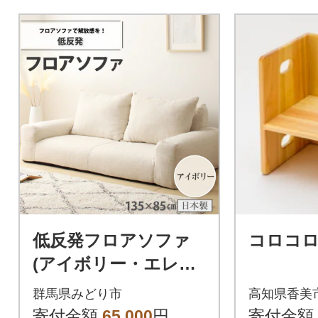
低反発フロアソファ
コロコ
(アイボリー・エレガ
ンス生地)【a053】
群馬県みどり市
高知県香美
寄付金額
65,000
円
寄付金額