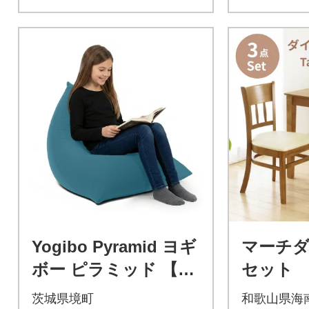
Yogibo Pyramid ヨギ
マーチダ
ボー ピラミッド 【ダ
セット 
ークミント】
口で配送
茨城県境町
和歌山県海