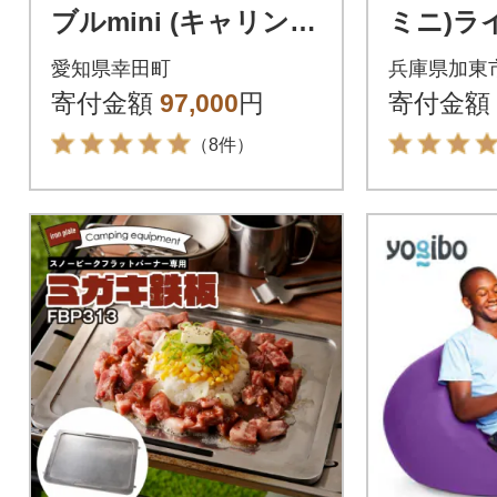
ブルmini (キャリング
ミニ)ラ
ケース付き) マットレ
愛知県幸田町
兵庫県加東
ス
寄付金額
97,000
円
寄付金額
（8件）