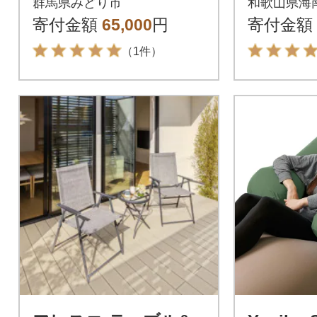
群馬県みどり市
和歌山県海
プレー
寄付金額
65,000
円
寄付金額
（1件）