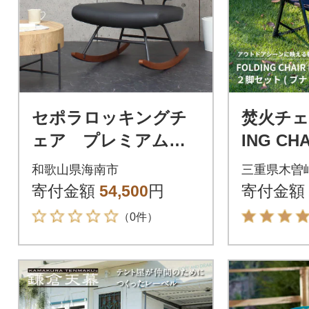
セポラロッキングチ
焚火チェア
ェア プレミアム
ING CHA
ブラック
kibi ブ
和歌山県海南市
三重県木曽
寄付金額
54,500
円
寄付金額
（0件）