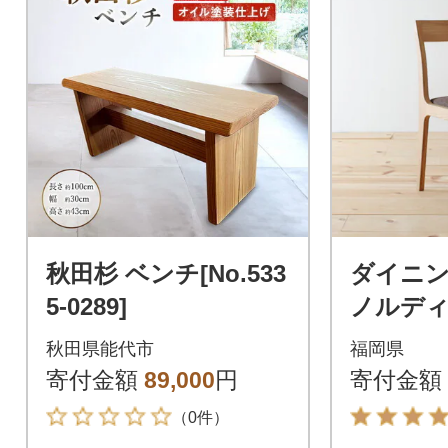
秋田杉 ベンチ[No.533
ダイニ
5-0289]
ノルディ
無垢材 
秋田県能代市
福岡県
ン 辻製
寄付金額
89,000
円
寄付金額
（0件）