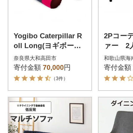
Yogibo Caterpillar R
2Pコー
oll Long(ヨギボーキ
ァー 2
ャタピラーロールロ
ット付き
奈良県大和高田市
和歌山県海
ング)ブライト
ンプキ
寄付金額
70,000
円
寄付金額
黄
（3件）