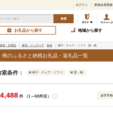
ログイン
新規会員登録
検索
お礼品から探す
地域から探す
雑貨・日用品
家具・インテリア
食器
椅子・チェア・ソファ
皿・椀
・椀のふるさと納税お礼品・返礼品一覧
検索条件：
椅子・チェア・ソファ
皿・椀
4,488
おすすめ
件 （1～60件目）
寄付金額
解除
地域
解除
おすすめ
円～
新着順