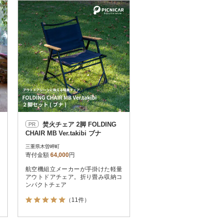
お届け時間帯指定可
発送される月指定可
件数順
90
評価順
120
が高い順
その他
解除
が低い順
さとふる限定のお礼品
定期便
さとふるアプリdeワンストップ申請
対象
焚火チェア 2脚 FOLDING
PR
CHAIR MB Ver.takibi ブナ
三重県木曽岬町
寄付金額
64,000
円
航空機組立メーカーが手掛けた軽量
件）
アウトドアチェア。折り畳み収納コ
ンパクトチェア
（11件）