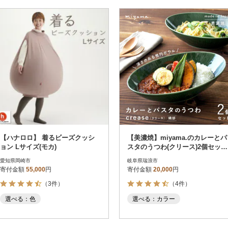
【ハナロロ】 着るビーズクッシ
【美濃焼】miyama.のカレーとパ
ョン Lサイズ(モカ)
スタのうつわ(クリース)2個セッ
ト 織部
愛知県岡崎市
岐阜県瑞浪市
寄付金額
55,000
円
寄付金額
20,000
円
（3件）
（4件）
選べる：色
選べる：カラー