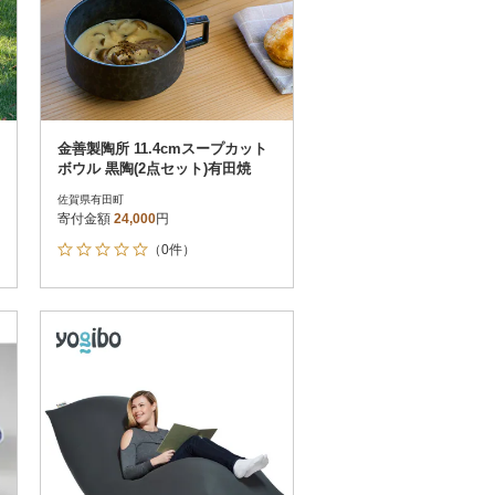
金善製陶所 11.4cmスープカット
ボウル 黒陶(2点セット)有田焼
佐賀県有田町
寄付金額
24,000
円
（0件）