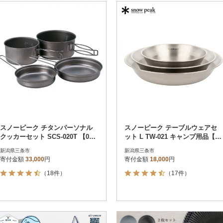
スノーピーク チタンパーソナル
スノーピーク テーブルウェアセ
クッカーセット SCS-020T 【035
ット L TW-021 キャンプ用品【01
S007】
2S036】
新潟県三条市
新潟県三条市
寄付金額
33,000
円
寄付金額
18,000
円
（18件）
（17件）