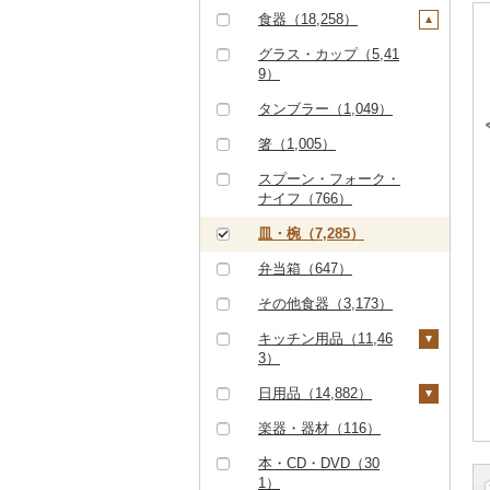
2）
0）
ボールペン（597）
食器（18,258）
カタログギフト（16
タオルケット（852）
その他のゴルフプレー
4）
ノート・ファイル（4
グラス・カップ（5,41
その他寝具（7,508）
券（852）
40）
9）
その他体験・チケット
（12,395）
印鑑（630）
タンブラー（1,049）
その他文房具（3,39
箸（1,005）
5）
スプーン・フォーク・
ナイフ（766）
皿・椀（7,285）
弁当箱（647）
その他食器（3,173）
キッチン用品（11,46
3）
包丁（1,679）
日用品（14,882）
フライパン（1,379）
洗剤（1,421）
楽器・器材（116）
鍋（1,667）
トイレットペーパー
本・CD・DVD（30
（2,065）
1）