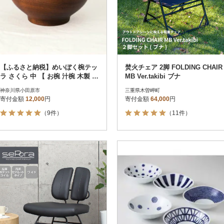
【ふるさと納税】めいぼく椀テッ
焚火チェア 2脚 FOLDING CHAIR
ラ さくら 中 【 お椀 汁椀 木製 神
MB Ver.takibi ブナ
奈川県 小田原市 】
神奈川県小田原市
三重県木曽岬町
寄付金額
12,000
円
寄付金額
64,000
円
（9件）
（11件）