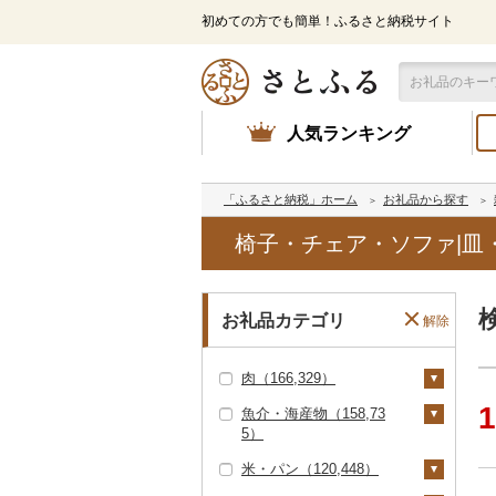
初めての方でも簡単！ふるさと納税サイト
人気ランキング
「ふるさと納税」ホーム
お礼品から探す
椅子・チェア・ソファ|皿
お礼品カテゴリ
解除
肉（166,329）
1
魚介・海産物（158,73
牛肉（精肉）（89,05
5）
2）
米・パン（120,448）
ステーキ（27,585）
牛肉（加工品）（30,0
カニ（16,685）
78）