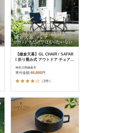
【鎌倉天幕】GL CHAIR / SAFAR
I 折り畳み式 アウトドア チェア K
TM-CHSF
神奈川県鎌倉市
寄付金額
60,000
円
（3件）