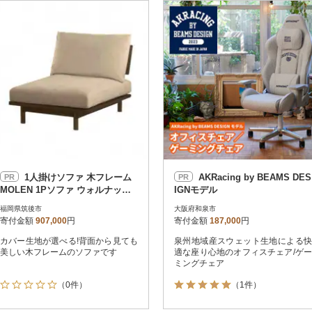
円
レビュー
レビュー
決済方法
解除
寄付金額
PayPay
発送種別
解除
クレジットカード決済
寄付金額
通常
Amazon Pay
冷蔵便
楽天ペイ
冷凍便
メルペイ
コンビニ支払い
ソフトバンクまとめて支払い
au PAY（auかんたん決済）
1人掛けソファ 木フレーム
AKRacing by BEAMS DES
PR
PR
d払い
MOLEN 1Pソファ ウォルナット
IGNモデル
金融機関(Pay-easy決済)
材 【高野木工】
福岡県筑後市
大阪府和泉市
寄付金額
907,000
円
寄付金額
187,000
円
カバー生地が選べる!背面から見ても
泉州地域産スウェット生地による快
解除
結果を見る（
14,488
美しい木フレームのソファです
適な座り心地のオフィスチェア/ゲー
ミングチェア
（0件）
（1件）