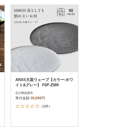
ARAS大皿ウェーブ【カラー:ホワ
イト&グレー】 F6P-2589
石川県加賀市
寄付金額
30,000
円
（0件）