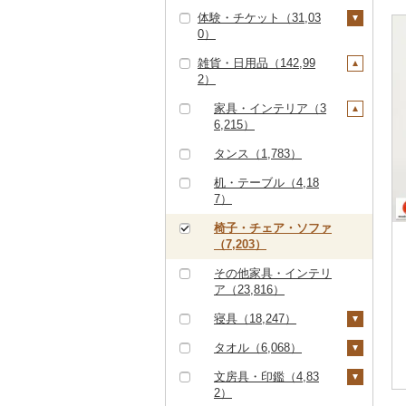
茶葉・ティーバッグ
1）
コロッケ（1,668）
醤油（4,023）
ンジジュース）（3,17
クエ（249）
286）
ななつぼし（4,644）
399）
リングワイン（612）
甘酒（4,756）
そうめん（2,894）
体験・チケット（31,03
足柄茶（74）
（1,466）
野菜ジュース（2,88
シチュー（1,054）
肉（22,425）
ピザ（2,057）
キッチン家電（1,29
旅行券（1,663）
6）
神戸牛・神戸ビーフ
その他貝（1,240）
かまぼこ・練り製品
ドライフルーツ（4,33
その他根菜（366）
その他きのこ（943）
かぼちゃ（402）
カステラ（2,451）
その他惣菜（13,957）
味噌（3,785）
0）
6）
6）
（3,077）
くじら（227）
その他米（9,297）
（3,007）
せとか（1,124）
5）
その他ワイン（1,42
ノンアルコール（94
その他麺（3,093）
知覧茶（196）
魚（4,508）
レトルト（6,680）
JTBふるさと旅行クー
宿泊券（7,994）
その他果汁飲料（3,61
茄子（303）
5）
7）
アイス・ジェラート
酢（1,405）
雑貨・日用品（142,99
炭酸飲料（1,958）
照明器具（1,479）
ポン（Eメール発行）
PayPay商品券（8,23
3）
但馬牛（811）
サバ（3,109）
その他魚介・加工品
文旦（430）
干し柿（661）
その他果物（4,989）
八女茶（1,946）
（10,343）
その他鍋（1,544）
スープ（2,625）
2）
（103）
4）
レタス（214）
（36,872）
その他酒（4,307）
だし（2,384）
豆乳（300）
パソコン・周辺機器
土佐あかうし（164）
さんま（359）
まどんな（328）
干し芋（1,532）
びわ（226）
その他茶（2,032）
その他洋菓子（8,13
豆腐・納豆（1,215）
（1,320）
JTBふるさと旅行券
食事券（5,967）
家具・インテリア（3
その他野菜（5,779）
食用油（2,423）
その他飲料・ジュース
4）
（紙券）（53）
6,215）
佐賀牛（6,812）
鯛（1,677）
ポンカン（735）
その他ドライフルーツ
ブルーベリー（692）
豆腐（574）
漬物（9,816）
（5,358）
TV・オーディオ・カ
温泉・サウナ・スパ利
（2,125）
えごま油（473）
はちみつ（8,454）
煎餅・おかき（2,30
メラ（1,555）
その他旅行券（488）
用券（1,051）
タンス（1,783）
長崎和牛（2,289）
のどぐろ（462）
その他柑橘（8,365）
パイナップル（191）
納豆（623）
梅干（6,410）
缶詰・瓶詰（14,333）
2）
オリーブオイル（83
ドレッシング（2,33
美容・健康家電（1,04
水族館（84）
机・テーブル（4,18
あか牛（1,745）
ふぐ（2,390）
栗（497）
キムチ（1,171）
肉（538）
乾物（2,639）
4）
0）
羊羹（840）
2）
7）
動物園（40）
宮崎牛（2,430）
ブリ（1,158）
その他果物（3,062）
その他漬物（2,324）
魚（2,649）
燻製（スモーク）（2,
ごま油（335）
その他調味料（10,08
饅頭（1,551）
カー用品（1,260）
椅子・チェア・ソファ
235）
6）
釣り（406）
その他牛肉（精肉）
ほっけ（308）
（7,203）
果物（527）
その他食用油（933）
大福（889）
時計（1,946）
（8,388）
おせち（1,270）
みりん（128）
ダイビング（216）
その他鮮魚（3,213）
その他家具・インテリ
ジャム（3,748）
その他和菓子（9,79
その他家電（3,017）
ア（23,816）
その他加工品（19,04
ケチャップ（158）
4）
スキーチケット・リフ
その他缶詰・瓶詰（6,
1）
ト券（257）
寝具（18,247）
640）
こしょう（72）
ゴルフプレー券（2,84
布団（5,993）
タオル（6,068）
その他調味料（8,91
4）
8）
枕（2,329）
泉州タオル（2,748）
文房具・印鑑（4,83
GDOふるさとゴルフ
花火大会チケット（3
2）
プレークーポン（1,45
44）
毛布（2,154）
その他タオル（3,29