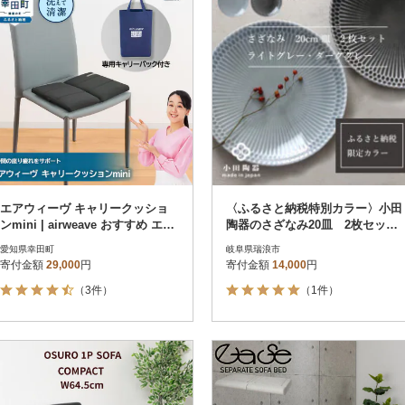
エアウィーヴ キャリークッショ
〈ふるさと納税特別カラー〉小田
ンmini | airweave おすすめ エア
陶器のさざなみ20皿 2枚セット
ウィーブ
(ライトグレー・ディープグレー)
愛知県幸田町
岐阜県瑞浪市
寄付金額
29,000
円
寄付金額
14,000
円
（3件）
（1件）