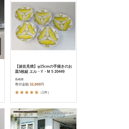
【波佐見焼】φ15cmの手描きのお
皿5枚組 エル・Y・M 5 20449
長崎県
寄付金額
32,000
円
（1件）