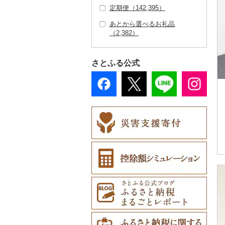
その他スポーツ（4,73
その他スキンケア（1,
キャリーバッグ・スー
739）
8）
5）
定期便（142,395）
靴・履物（8,110）
信楽焼（776）
その他装飾品・工芸品
地域サービス（2,45
その他ゴルフ（2,14
9）
609）
入浴剤（1,234）
ツケース（163）
男性・メンズ（8,32
その他織物（713）
（9,815）
花（5,689）
9）
6）
あとから選べるお礼品
靴・シューズ（5,91
アクセサリー（16,45
唐津焼（57）
ウェア・ユニフォーム
アロマ（698）
その他鞄・バッグ（3,
5）
（2,382）
4）
9）
数珠（242）
胡蝶蘭（241）
盆栽・その他（854）
その他（4,278）
（237）
885）
備前焼（344）
プロテイン（605）
子供・ベビー（672）
スリッパ・下駄・草履
ペンダント・ネックレ
その他服飾小物（15,0
工芸品（7,377）
造花・プリザーブドフ
その他スポーツ（2,10
美濃焼（729）
その他美容（3,542）
その他洋服（4,361）
（1,374）
ス（4,912）
41）
ラワー（1,607）
2）
さとふる公式
播州そろばん（9）
村上木彫堆朱（33）
その他靴・履物（1,95
ピアス・イヤリング
財布（3,272）
その他花（3,652）
美濃和紙（6）
4）
（4,129）
その他陶器・漆器（5,
ショール・ストール
610）
民芸品（1,026）
真珠・パール（2,38
（976）
7）
ネクタイ・ベルト（1,
その他アクセサリー
097）
（7,837）
マフラー・手袋（79
1）
その他服飾小物（8,80
3）