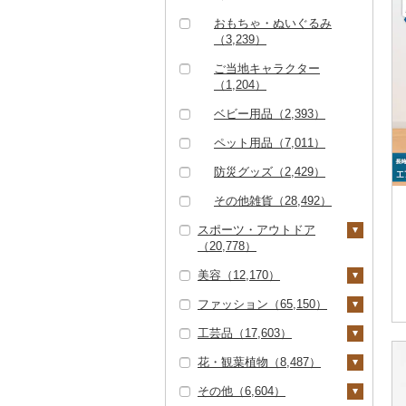
まな板（827）
ティッシュ（806）
おもちゃ・ぬいぐるみ
土鍋（173）
（3,239）
その他日用品（10,83
その他キッチン用品
2）
ご当地キャラクター
（6,251）
（1,204）
ベビー用品（2,393）
ペット用品（7,011）
防災グッズ（2,429）
その他雑貨（28,492）
スポーツ・アウトドア
（20,778）
美容（12,170）
ゴルフ（6,752）
ファッション（65,150）
ゴルフボール（1,53
釣り（2,036）
スキンケア（4,254）
1）
工芸品（17,603）
サイクリング（476）
化粧水・乳液・美容液
シャンプー・リンス
鞄・バッグ（8,658）
ゴルフクラブ（2,73
（2,016）
（1,290）
花・観葉植物（8,487）
アウトドア・キャンプ
トートバッグ・ショル
洋服（16,946）
織物（859）
9）
（7,248）
洗顔（1,101）
石鹸・ボディーソープ
ダーバッグ（4,716）
その他（6,604）
女性・レディース（6,
和服（943）
本場奄美大島紬（5
陶器・漆器（7,687）
観葉植物・苗木（2,28
ゴルフウェア（58）
（1,593）