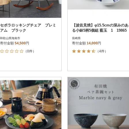
セポラロッキングチェア プレミ
【波佐見焼】φ15.5cmの深みのあ
アム ブラック
る小鉢5柄5個組 藍玉 1 19865
和歌山県海南市
長崎県
寄付金額
54,500
円
寄付金額
14,000
円
（0件）
（4件）