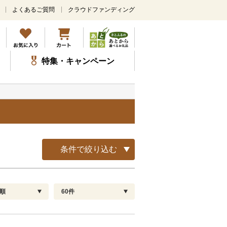
よくあるご質問
クラウドファンディング
メ
イ
ン
コ
ン
特集・キャンペーン
テ
ン
ツ
に
ス
キ
ッ
プ
条件で絞り込む
順
60件
配送指定
解除
順
30
お届け日時指定可
60