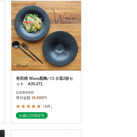
有田焼 Wave黒陶パスタ皿2枚セ
ット A35-271
佐賀県有田町
寄付金額
35,000
円
（4件）
お届け日指定可