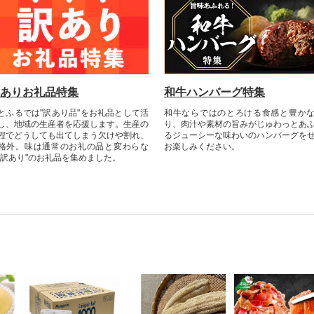
ありお礼品特集
和牛ハンバーグ特集
とふるでは"訳あり品"をお礼品として活
和牛ならではのとろける食感と豊か
し、地域の生産者を応援します。⽣産の
り、肉汁や素材の旨みがじゅわっとあ
程でどうしても出てしまう⽋けや割れ、
るジューシーな味わいのハンバーグを
格外。味は通常のお礼の品と変わらな
お楽しみください。
"訳あり"のお礼品を集めました。