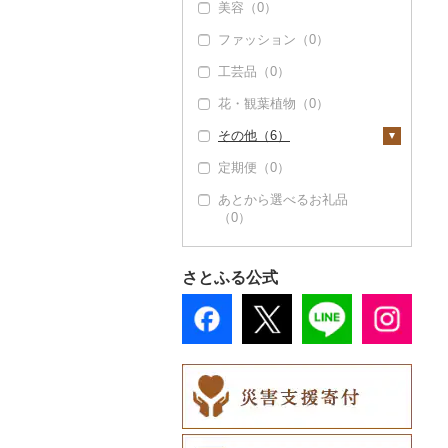
美容（0）
ファッション（0）
工芸品（0）
花・観葉植物（0）
その他（6）
定期便（0）
地域サービス（0）
あとから選べるお礼品
その他（6）
（0）
さとふる公式