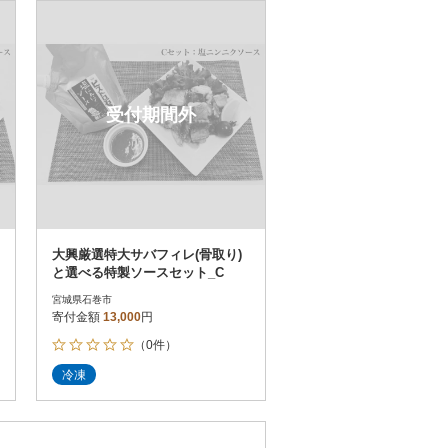
お届け時間帯指定可
発送される月指定可
件数順
90
評価順
120
が高い順
その他
解除
受付期間外
が低い順
さとふる限定のお礼品
定期便
さとふるアプリdeワンストップ申請
対象
大興厳選特大サバフィレ(骨取り)
と選べる特製ソースセット_C
宮城県石巻市
寄付金額
13,000
円
（0件）
）
冷凍