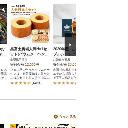
のお
黒富士農場人気No1セ
2026年産 占冠産メー
レモン果汁150ml
か牛
ット(バウムクーヘン2
プルシロップ「トペニ
セット
00g
個と放牧卵20個のセッ
ワッカ」
山梨県甲斐市
北海道占冠村
熊本県宇城市
(美
ト)
寄付金額
12,000
円
寄付金額
20,000
円
寄付金額
15,000
円
コロス
たまご屋の作ったバウムクー
占冠村の村木であるイタヤカ
太陽の陽とミネラルた
ご用意
ヘンは、満足度No1。卵かけ
エデから採取した樹液を、薪
の潮風を浴びたマイヤ
き!
ごはんセットとコラボで二度
で丁寧に煮詰めた100%占冠産
ンを、ぎゅっと絞った10
美味しいセットです。
のメープルシロップ
汁です。
(440件)
(8件)
(4件)
もっと見る