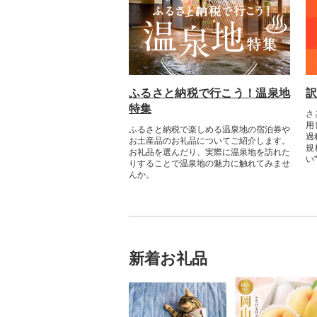
ふるさと納税で行こう！温泉地
訳
特集
さ
用
ふるさと納税で楽しめる温泉地の宿泊券や
過
お土産品のお礼品についてご紹介します。
規
お礼品を選んだり、実際に温泉地を訪れた
い
りすることで温泉地の魅力に触れてみませ
んか。
新着お礼品