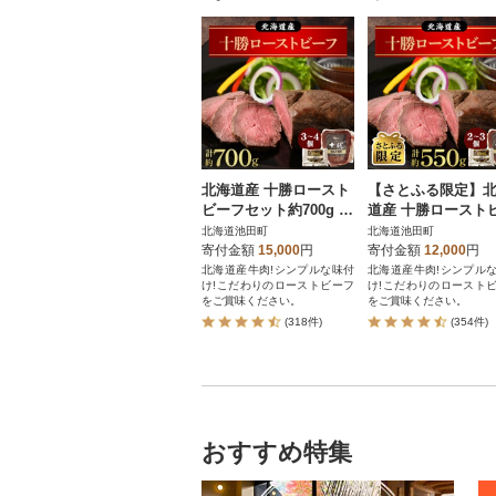
北海道産 十勝ロースト
【さとふる限定】
ビーフセット約700g 無
道産 十勝ロースト
添加 小分け 国産【A01
フセット約550g 無添加
北海道池田町
北海道池田町
1-11-1】
国産 【A011-29】
寄付金額
15,000
円
寄付金額
12,000
円
北海道産牛肉!シンプルな味付
北海道産牛肉!シンプル
け!こだわりのローストビーフ
け!こだわりのロースト
をご賞味ください。
をご賞味ください。
(318件)
(354件)
おすすめ特集