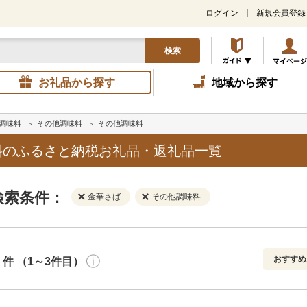
ログイン
新規会員登録
検索
お礼品から探す
地域から探す
調味料
その他調味料
その他調味料
料のふるさと納税お礼品・返礼品一覧
検索条件：
金華さば
その他調味料
おすすめ
件 （1～3件目）
寄付金額
解除
地域
解除
おすすめ
円～
新着順