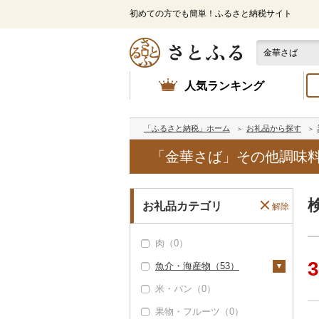
初めての方でも簡単！ふるさと納税サイト
人気ランキング
「ふるさと納税」ホーム
お礼品から探す
「金華さば」その他調味
お礼品カテゴリ
解除
肉（0）
3
魚介・海産物（53）
米・パン（0）
カニ（2）
果物・フルーツ（0）
ズワイガニ（2）
エビ（0）