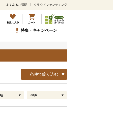
よくあるご質問
クラウドファンディング
メ
イ
ン
コ
ン
特集・キャンペーン
テ
ン
ツ
に
ス
キ
ッ
プ
条件で絞り込む
順
60件
配送指定
解除
順
30
お届け日時指定可
60