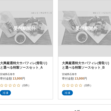
円
レビュー
レビュー
決済方法
解除
寄付金額
PayPay
発送種別
解除
受付期間外
受付期間外
クレジットカード決済
寄付金額
通常
Amazon Pay
冷蔵便
楽天ペイ
冷凍便
メルペイ
コンビニ支払い
ソフトバンクまとめて支払い
au PAY（auかんたん決済）
大興厳選特大サバフィレ(骨取り)
大興厳選特大サバフィレ(骨取り)
d払い
と選べる特製ソースセット_A
と選べる特製ソースセット_B
金融機関(Pay-easy決済)
宮城県石巻市
宮城県石巻市
寄付金額
13,000
円
寄付金額
13,000
円
（0件）
（0件）
解除
結果を見る（
3
件
冷凍
冷凍