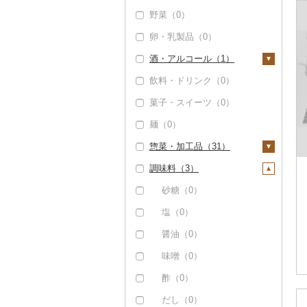
野菜（0）
タラバガニ（0）
いくら（0）
卵・乳製品（0）
毛ガニ（0）
うに（0）
酒・アルコール（1）
かにしゃぶ（0）
明太子・たらこ（2）
飲料・ドリンク（0）
その他カニ（0）
明太子（0）
その他魚卵（0）
ビール・発泡酒（0）
菓子・スイーツ（0）
たらこ（2）
貝（4）
日本酒（1）
麺（0）
帆立（ホタテ）（0）
うなぎ（0）
純米大吟醸（0）
焼酎（0）
惣菜・加工品（31）
鮑（アワビ）（0）
鮮魚（20）
純米吟醸（0）
梅酒（0）
調味料（3）
牡蠣（カキ）（4）
鮭・サーモン（1）
イカ・タコ（0）
大吟醸（1）
泡盛（0）
惣菜（3）
あさり（0）
マグロ（0）
海苔・海藻（0）
吟醸（0）
ワイン（0）
餃子（0）
カレー・シチュー
砂糖（0）
（0）
しじみ（0）
イワシ（0）
干物（9）
その他日本酒（0）
ウイスキー（0）
シュウマイ（0）
塩（0）
鍋（0）
サザエ（0）
カツオ（0）
ししゃも（0）
その他魚介・加工品
リキュール・洋酒
コロッケ（0）
醤油（0）
（34）
（0）
ピザ（0）
はまぐり（0）
金目鯛（0）
その他干物（8）
その他惣菜（3）
味噌（0）
しらす・ちりめん
甘酒（0）
レトルト（9）
その他貝（0）
クエ（0）
酢（0）
（0）
ノンアルコール（0）
スープ（0）
くじら（0）
だし（0）
かまぼこ・練り製品