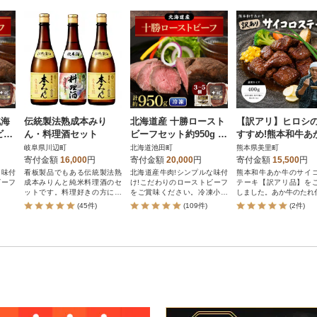
北海
伝統製法熟成本みり
北海道産 十勝ロースト
【訳アリ】ヒロシ
ビー
ん・料理酒セット
ビーフセット約950g 国
すすめ!熊本和牛あ
産 冷凍 小分け【B011-
サイコロステーキ 4
岐阜県川辺町
北海道池田町
熊本県美里町
10-1】
(あか牛のたれ付き)
寄付金額
16,000
円
寄付金額
20,000
円
寄付金額
15,500
円
里町)
な味付
看板製品でもある伝統製法熟
北海道産牛肉!シンプルな味付
熊本和牛あか牛のサイ
ビーフ
成本みりんと純米料理酒のセ
け!こだわりのローストビーフ
テーキ【訳アリ品】を
ットです。料理好きの方には
をご賞味ください。冷凍小分
しました。あか牛のたれ付
必見の人気製品です。
けでお届けします。
(45件)
(109件)
(2件)