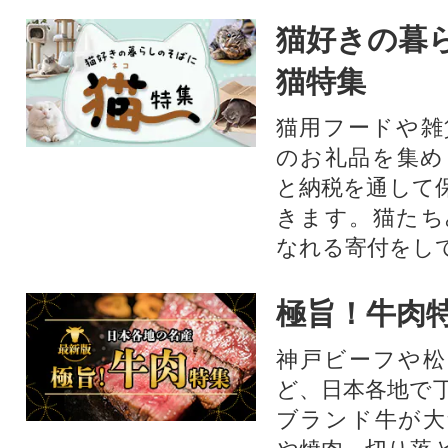
猫好きの暮
猫特集
猫用フードや雑
のお礼品を集め
と納税を通して
きます。猫たち
なれる寄付をし
極旨！牛肉
神戸ビーフや松
ど、日本各地で
ブランド牛が大