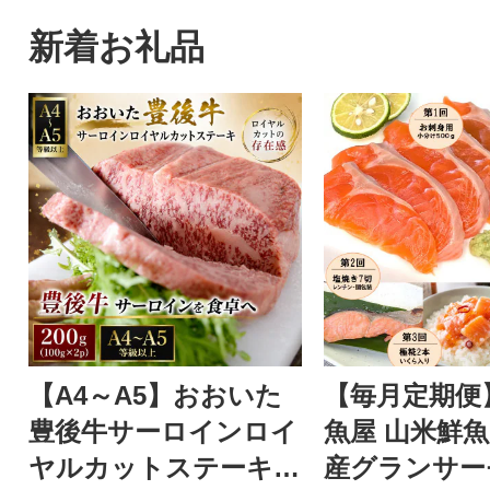
新着お礼品
【A4～A5】おおいた
【毎月定期便
豊後牛サーロインロイ
魚屋 山米鮮魚
ヤルカットステーキ 2
産グランサー