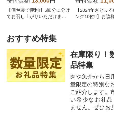
寄付金額
13,000
円
寄付金額
11,0
【個包装で便利!】5回分に分け
【2024年さとふ
てお召し上がりいただけま
ング10位!!】お陰
す。
鹿児島県産黒毛和
り。赤身なのでヘ
の方にもおすすめ
おすすめ特集
在庫限り！
品特集
肉や魚介から日
量限定の特別な
ご紹介します。
い希少なお礼品
ません。ぜひお見