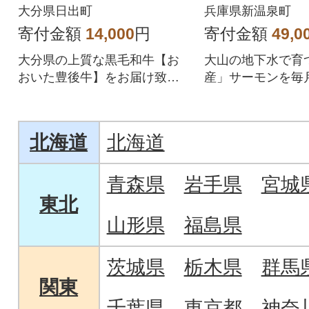
00g(100g×2p)
便全4回
大分県日出町
兵庫県新温泉町
寄付金額
14,000
円
寄付金額
49,0
大分県の上質な黒毛和牛【お
大山の地下水で育
おいた豊後牛】をお届け致し
産」サーモンを毎
ます。
回定期便
北海道
北海道
青森県
岩手県
宮城
東北
山形県
福島県
茨城県
栃木県
群馬
関東
千葉県
東京都
神奈