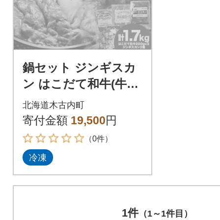
鍋セット ジンギスカ
ン はこだて和牛(牛鍋)
と久上の3種の北海道
北海道木古内町
ジンギスカンセット
寄付金額
19,500
円
（0件）
冷凍
1件
（1～1件目）