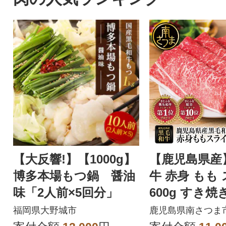
【大反響!】【1000g】
【鹿児島県産
博多本場もつ鍋 醤油
牛 赤身 もも
味「2人前×5回分」
600g すき焼
ターゼン
福岡県大野城市
鹿児島県南さつま