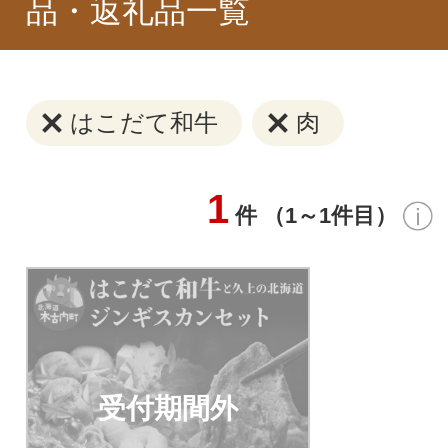
品・返礼品一覧
はこだて和牛
肉
1
件 （1～1件目）
受付期間外