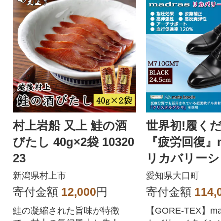
村上岩船 又上 鮭の酒
世界初!履く
びたし 40g×2袋 10320
『疲労回復』ma
23
リカバリーシ
710GMT ブラ
新潟県村上市
愛知県大口町
5cm
寄付金額
12,000
円
寄付金額
114,
鮭の凝縮された旨味が特徴
【GORE-TEX】m