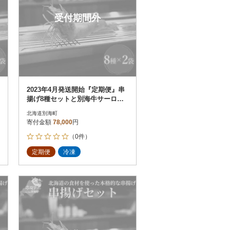
受付期間外
2023年4月発送開始『定期便』串
揚げ8種セットと別海牛サーロイ
ンとモモの串カツ食べ比べ全2回
北海道別海町
寄付金額
78,000
円
（0件）
定期便
冷凍