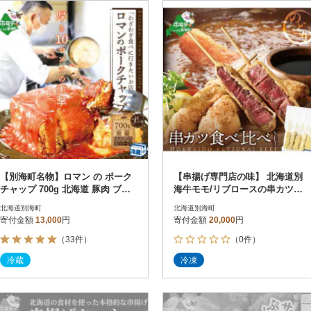
円
レビュー
レビュー
決済方法
解除
寄付金額
PayPay
発送種別
解除
クレジットカード決済
寄付金額
通常
Amazon Pay
冷蔵便
楽天ペイ
冷凍便
メルペイ
コンビニ支払い
ソフトバンクまとめて支払い
au PAY（auかんたん決済）
【別海町名物】ロマン の ポーク
【串揚げ専門店の味】 北海道別
d払い
チャップ 700g 北海道 豚肉 ブロ
海牛モモ/リブロースの串カツ食
金融機関(Pay-easy決済)
ック ロース ケチャップ 阿寒
べ比べセット[各5本×40g]
北海道別海町
北海道別海町
寄付金額
13,000
円
寄付金額
20,000
円
（33件）
（0件）
解除
結果を見る（
630
冷蔵
冷凍