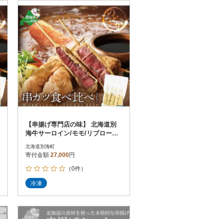
お届け時間帯指定可
発送される月指定可
件数順
90
評価順
120
が高い順
その他
解除
が低い順
さとふる限定のお礼品
定期便
さとふるアプリdeワンストップ申請
対象
【串揚げ専門店の味】 北海道別
海牛サーロイン/モモ/リブロース
の串カツ3種食べ比べセット
北海道別海町
寄付金額
27,000
円
（0件）
件）
冷凍