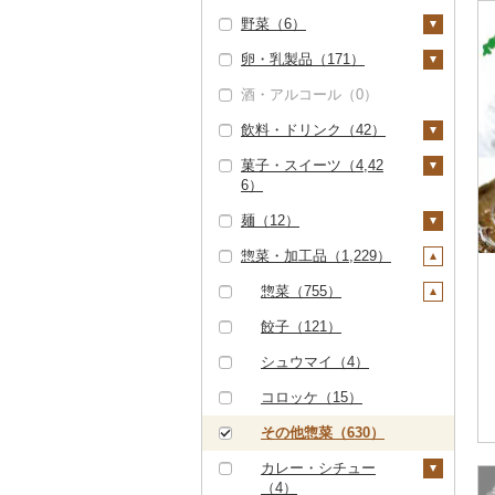
ハンバーグ（938）
豚肉（精肉）（3）
野菜（6）
しゃぶしゃぶ（106）
タラバガニ（50）
甘エビ（2）
いくら（1,710）
雑穀（0）
もつ鍋（0）
ステーキ（0）
豚肉（加工品）（5）
卵・乳製品（171）
焼肉（378）
毛ガニ（2）
ボタンエビ（2）
うに（1）
餅（0）
いも（6）
ローストビーフ（8）
すき焼き（0）
ハンバーグ（3）
鶏肉（8）
酒・アルコール（0）
牛タン（14）
かにしゃぶ（0）
伊勢海老（0）
明太子・たらこ（4）
その他穀物加工品
じゃがいも（6）
トマト（0）
卵（0）
ビーフジャーキー
しゃぶしゃぶ（3）
もつ鍋（0）
鶏肉（精肉）（1）
鹿肉（6）
（0）
飲料・ドリンク（42）
和牛（68）
その他カニ（5）
その他エビ（26）
明太子（1）
その他魚卵（4）
さつまいも（0）
玉ねぎ（0）
チーズ（46）
（0）
焼肉（0）
ハム（0）
ハム・ソーセージ
馬肉（0）
パン（28）
菓子・スイーツ（4,42
黒毛和牛（284）
たらこ（3）
数の子（3）
貝（2,976）
その他いも（0）
ねぎ（0）
ヨーグルト（146）
水・ミネラルウォータ
その他牛肉（加工品）
（0）
6）
アグー豚（0）
ソーセージ・ウインナ
羊肉・ラム肉（ジンギ
ー（0）
（560）
白老牛（0）
からすみ（0）
帆立（ホタテ）（1,93
うなぎ（3）
とうもろこし（0）
牛乳（126）
ー（0）
唐揚げ（0）
スカン）（0）
麺（12）
その他豚肉（精肉）
1）
コーヒー・コーヒー豆
ケーキ（545）
仙台牛（0）
キャビア（0）
鮮魚（389）
根菜（0）
バター（123）
（0）
ベーコン・サラミ
中津からあげ（0）
鴨肉（0）
（42）
惣菜・加工品（1,229）
鮑（アワビ）（0）
クッキー（25）
ラーメン（12）
（0）
米沢牛（0）
その他魚卵（1）
鮭・サーモン（384）
イカ・タコ（2）
アスパラガス（0）
その他乳製品（14）
水炊き（0）
猪肉（0）
飲料（42）
茶（0）
牡蠣（カキ）（1）
焼き菓子（178）
うどん（0）
惣菜（755）
その他豚肉（加工品）
山形牛（0）
マグロ（0）
イカ（2）
海苔・海藻（0）
豆（0）
地鶏（0）
その他肉・加工品
コーヒー豆（0）
果汁飲料（0）
（2）
あさり（669）
プリン（352）
そば（0）
餃子（121）
（1）
常陸牛（0）
イワシ（0）
タコ（0）
干物（6）
きのこ（0）
赤鶏さつま（0）
粉（0）
紅茶（0）
しじみ（0）
ゼリー（0）
パスタ（0）
シュウマイ（4）
上州牛（0）
カツオ（0）
ししゃも（0）
その他魚介・加工品
その他野菜（0）
その他鶏肉（7）
ドリップ（0）
その他飲料・ジュース
サザエ（0）
（169）
チョコレート（0）
ひやむぎ（0）
コロッケ（15）
（0）
飛騨牛（0）
金目鯛（0）
その他干物（6）
はまぐり（0）
しらす・ちりめん
カステラ（0）
そうめん（0）
その他惣菜（630）
近江牛（0）
クエ（0）
（0）
その他貝（378）
アイス・ジェラート
その他麺（0）
カレー・シチュー
神戸牛・神戸ビーフ
くじら（0）
かまぼこ・練り製品
（2,921）
（4）