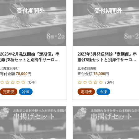
受付期間外
受付期間外
2023年2月発送開始『定期便』串
2023年3月発送開始『定期便』串
揚げ8種セットと別海牛サーロイ
揚げ8種セットと別海牛サーロイ
ンとモモの串カツ食べ比べ全2回
ンとモモの串カツ食べ比べ全2回
北海道別海町
北海道別海町
寄付金額
78,000
円
寄付金額
78,000
円
（0件）
（0件）
定期便
冷凍
定期便
冷凍