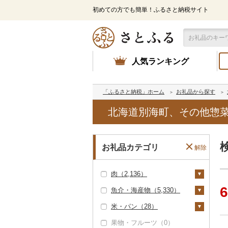
初めての方でも簡単！ふるさと納税サイト
人気ランキング
「ふるさと納税」ホーム
お礼品から探す
北海道別海町、その他惣
お礼品カテゴリ
解除
肉（2,136）
6
魚介・海産物（5,330）
牛肉（精肉）（708）
米・パン（28）
ステーキ（192）
牛肉（加工品）（1,50
カニ（91）
6）
果物・フルーツ（0）
すき焼き（105）
ズワイガニ（34）
エビ（67）
米（0）