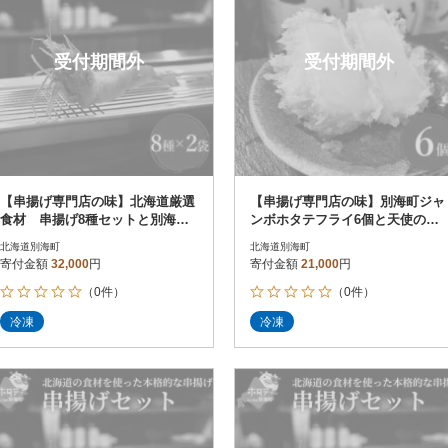
受付期間外
受付期間外
【串揚げ専門店の味】北海道厳選
【串揚げ専門店の味】別海町ジャ
食材 串揚げ8種セットと別海町
ンボホタテフライ6個と天使のエ
ジャンボホタテフライ食べ比べセ
ビフライ6本
北海道別海町
北海道別海町
ット
寄付金額
32,000
円
寄付金額
21,000
円
（0件）
（0件）
冷凍
冷凍