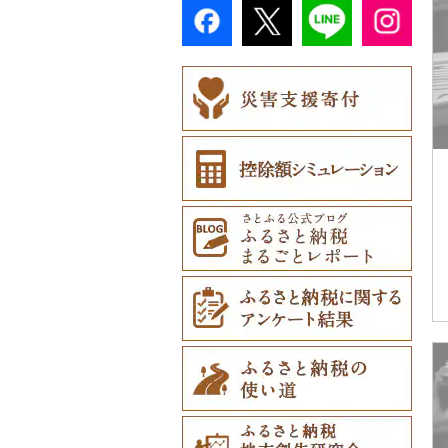
カタログギフト（0）
ご当地キャラクター
（0）
その他体験・チケット
（0）
ネクタイ・ベルト
（0）
ベビー用品（0）
（0）
ペット用品（0）
マフラー・手袋（0）
防災グッズ（0）
その他服飾小物（1）
その他雑貨（1）