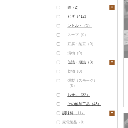
（0）
（0）
サバ（4）
その他洋菓子（392）
カレー（4）
鍋（2）
但馬牛（0）
その他魚介・加工品
さんま（0）
煎餅・おかき（0）
シチュー（0）
肉（2）
ピザ（412）
（168）
土佐あかうし（0）
鯛（0）
羊羹（0）
魚（0）
レトルト（1）
佐賀牛（0）
のどぐろ（0）
饅頭（0）
その他鍋（0）
スープ（0）
長崎和牛（0）
ふぐ（0）
大福（2）
豆腐・納豆（0）
あか牛（0）
ブリ（1）
その他和菓子（64）
漬物（0）
宮崎牛（0）
ほっけ（0）
缶詰・瓶詰（3）
その他牛肉（精肉）
その他鮮魚（0）
（52）
肉（3）
乾物（0）
魚（0）
燻製（スモーク）
（0）
果物（0）
おせち（32）
ジャム（0）
その他加工品（43）
その他缶詰・瓶詰
調味料（11）
（0）
家電製品（0）
砂糖（0）