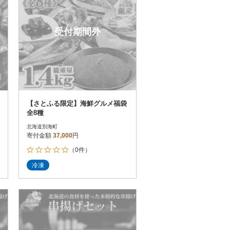
受付期間外
【さとふる限定】海鮮グルメ福袋
全8種
北海道別海町
寄付金額
37,000
円
（0件）
冷凍