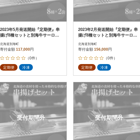
2023年5月発送開始『定期便』串
2023年2月発送開始『定期便』串
揚げ8種セットと別海牛サーロイ
揚げ8種セットと別海牛サーロイ
ンとモモの串カツ食べ比べ全3回
ンとモモの串カツ食べ比べ全4回
北海道別海町
北海道別海町
寄付金額
117,000
円
寄付金額
156,000
円
（0件）
（0件）
定期便
冷凍
定期便
冷凍
受付期間外
受付期間外