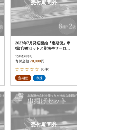
受付期間外
2023年7月発送開始『定期便』串
揚げ8種セットと別海牛サーロイ
ンとモモの串カツ食べ比べ全2回
北海道別海町
寄付金額
78,000
円
（0件）
定期便
冷凍
受付期間外