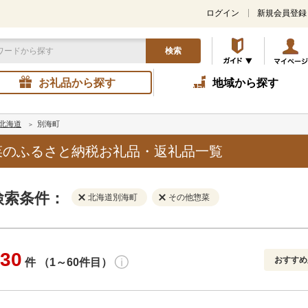
ログイン
新規会員登録
検索
お礼品から探す
地域から探す
北海道
別海町
菜のふるさと納税お礼品・返礼品一覧
検索条件：
北海道別海町
その他惣菜
30
おすすめ
件 （1～60件目）
寄付金額
解除
地域
解除
おすすめ
円～
新着順