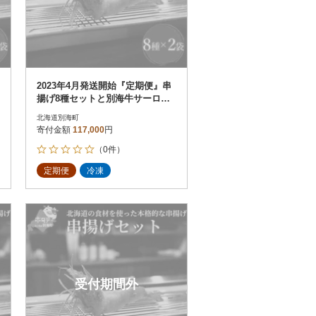
2023年4月発送開始『定期便』串
揚げ8種セットと別海牛サーロイ
ンとモモの串カツ食べ比べ全3回
北海道別海町
寄付金額
117,000
円
（0件）
定期便
冷凍
受付期間外