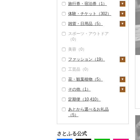
旅行券・宿泊券（1）
塩（0）
体験・チケット（302）
醤油（8）
旅行券（1）
雑貨・日用品（5）
味噌（0）
JTBふるさと旅行クー
宿泊券（0）
PayPay商品券（15）
ポン（Eメール発行）
スポーツ・アウトドア
酢（0）
食事券（287）
家具・インテリア
（0）
（0）
（0）
だし（0）
温泉・サウナ・スパ利
JTBふるさと旅行券
美容（0）
用券（0）
寝具（0）
（紙券）（0）
食用油（0）
ファッション（19）
水族館（0）
タオル（0）
その他旅行券（1）
はちみつ（0）
工芸品（0）
動物園（0）
文房具・印鑑（4）
鞄・バッグ（18）
ドレッシング（0）
花・観葉植物（5）
釣り（0）
ボールペン（0）
食器（0）
トートバッグ・ショル
洋服（16）
その他調味料（3）
ダーバッグ（18）
その他（1）
ダイビング（0）
ノート・ファイル
キッチン用品（0）
女性・レディース
和服（0）
観葉植物・苗木（0）
みりん（0）
（4）
キャリーバッグ・スー
（0）
定期便（10,410）
スキーチケット・リフ
日用品（0）
靴・履物（0）
花（0）
地域サービス（0）
ツケース（0）
ケチャップ（0）
ト券（0）
印鑑（0）
男性・メンズ（0）
あとから選べるお礼品
楽器・器材（0）
アクセサリー（0）
盆栽・その他（5）
その他（1）
その他鞄・バッグ
こしょう（0）
（5）
ゴルフプレー券（0）
その他文房具（0）
子供・ベビー（0）
（0）
本・CD・DVD（0）
その他服飾小物（1）
その他調味料（3）
花火大会チケット
その他洋服（16）
おもちゃ・ぬいぐるみ
財布（0）
（0）
さとふる公式
（0）
ショール・ストール