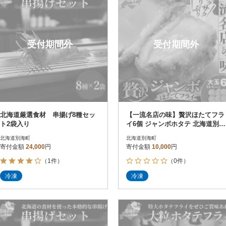
受付期間外
受付期間外
北海道厳選食材 串揚げ8種セッ
【一流名店の味】贅沢ほたてフラ
ト2袋入り
イ6個 ジャンボホタテ 北海道別海
町産2L-Lサイズ帆立貝柱 冷凍
北海道別海町
北海道別海町
寄付金額
24,000
円
寄付金額
10,000
円
（1件）
（0件）
冷凍
冷凍