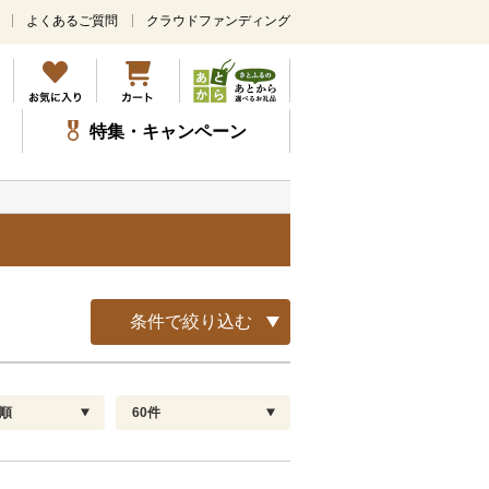
よくあるご質問
クラウドファンディング
メ
イ
ン
コ
ン
特集・キャンペーン
テ
ン
ツ
に
ス
キ
ッ
プ
条件で絞り込む
順
60件
配送指定
解除
順
30
お届け日時指定可
60