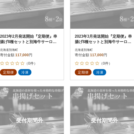
2023年2月発送開始『定期便』串
2023年3月発送開始『定期便』串
揚げ8種セットと別海牛サーロイ
揚げ8種セットと別海牛サーロイ
ンとモモの串カツ食べ比べ全3回
ンとモモの串カツ食べ比べ全3回
北海道別海町
北海道別海町
寄付金額
117,000
円
寄付金額
117,000
円
（0件）
（0件）
定期便
冷凍
定期便
冷凍
受付期間外
受付期間外