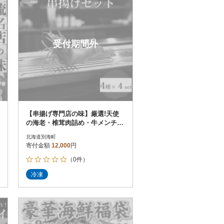
受付期間外
【串揚げ専門店の味】厳選!天使
の海老・椎茸肉詰め・牛メンチカ
ツ・ゴーダチーズ 串揚げ4種16
北海道別海町
本
寄付金額
12,000
円
（0件）
冷凍