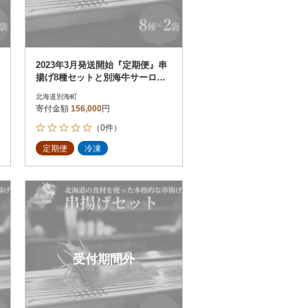
2023年3月発送開始『定期便』串
揚げ8種セットと別海牛サーロイ
ンとモモの串カツ食べ比べ全4回
北海道別海町
寄付金額
156,000
円
（0件）
定期便
冷凍
受付期間外