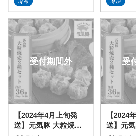
冷凍
冷凍
受付期間外
受
【2024年4月上旬発
【2024
送】元気豚 大粒焼売2
送】元気
種セット(2種 合計36
種セット(