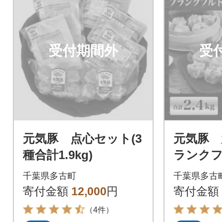
受付期間外
受
元気豚 点心セット(3
元気豚 
種合計1.9kg)
ランクフ
ト
千葉県多古町
千葉県多古
寄付金額
12,000
円
寄付金額
（4件）