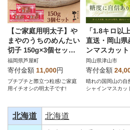
【ご家庭用明太子】や
「1.8キロ以
まやのうちのめんたい
直送・岡山県
切子 150g×3個セット
ンマスカット
(芦屋町)
福岡県芦屋町
岡山県津山市
寄付金額
11,000
円
寄付金額
24,0
プチプチと際立つ粒感!ご家庭
晴れの国岡山の自
用イチオシの明太子です!
シャインマスカット。
上お届け。
北海道
北海道