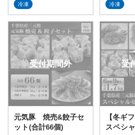
冷凍
冷凍
受付期間外
受
元気豚 焼売&餃子セ
【冬ギフ
ット(合計66個)
スペシャ