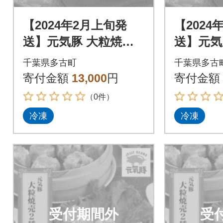
【2024年2月上旬発
【2024
送】元気豚 大粒焼売2
送】元気
種セット(2種 合計36
種セット(
千葉県多古町
千葉県多古
個入)【シュウマイ】
個入)【
寄付金額
13,000
円
寄付金額
（0件）
冷凍
冷凍
受付期間外
受