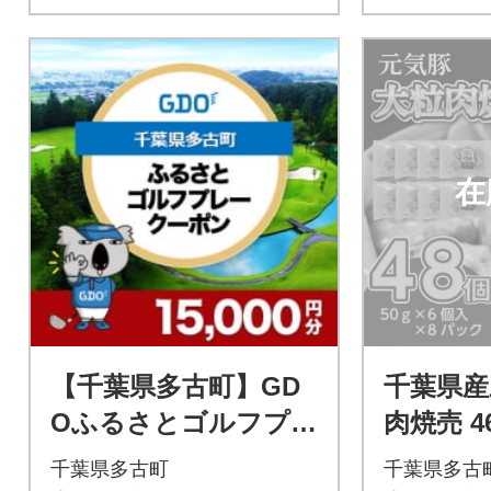
在
【千葉県多古町】GD
千葉県産
Oふるさとゴルフプレ
肉焼売 46
ークーポン(15,000円
気豚100
千葉県多古町
千葉県多古