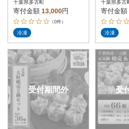
千葉県多古町
千葉県多古
個入)【シュウマイ】
個入)【
寄付金額
13,000
円
寄付金額
（0件）
冷凍
冷凍
受付期間外
受