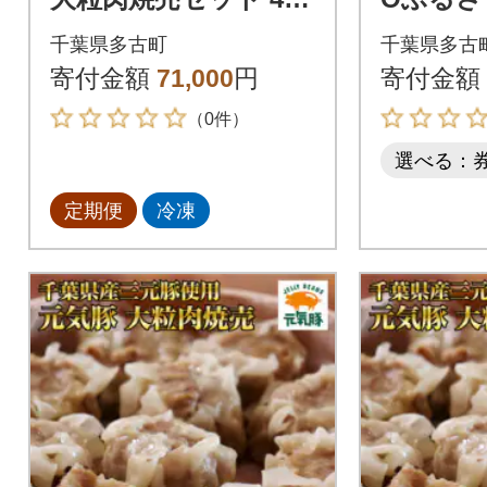
個セット(計2.1kg)全6
ークーポン
千葉県多古町
千葉県多古
回
分)
寄付金額
71,000
円
寄付金額
（0件）
選べる：
定期便
冷凍