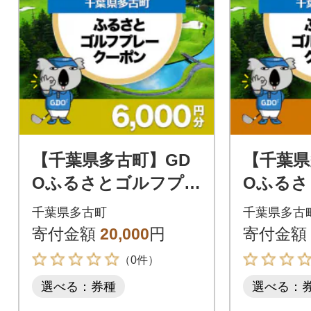
【千葉県多古町】GD
【千葉県
Oふるさとゴルフプレ
Oふるさ
ークーポン(6,000円
ークーポン
千葉県多古町
千葉県多古
分)
分)
寄付金額
20,000
円
寄付金額
（0件）
選べる：券種
選べる：