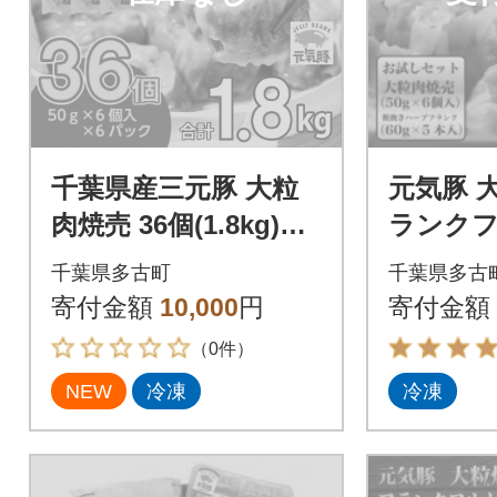
千葉県産三元豚 大粒
元気豚 
肉焼売 36個(1.8kg)元
ランク
気豚100%使用 冷凍
セット 6
千葉県多古町
千葉県多古
個入り、6
寄付金額
10,000
円
寄付金額
り)
（0件）
NEW
冷凍
冷凍