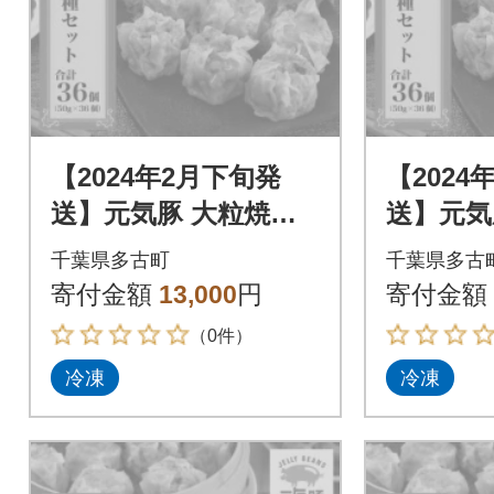
【2024年2月下旬発
【2024
送】元気豚 大粒焼売2
送】元気
種セット(2種 合計36
種セット(
千葉県多古町
千葉県多古
個入)【シュウマイ】
個入)【
寄付金額
13,000
円
寄付金額
（0件）
冷凍
冷凍