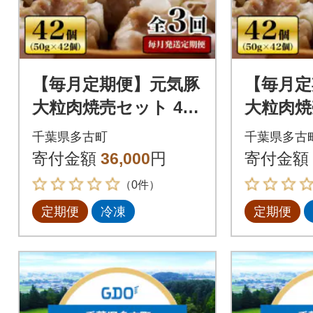
【毎月定期便】元気豚
【毎月定
大粒肉焼売セット 42
大粒肉焼
個セット(計2.1kg)全3
個セット(
千葉県多古町
千葉県多古
回
回
寄付金額
36,000
円
寄付金額
（0件）
定期便
冷凍
定期便