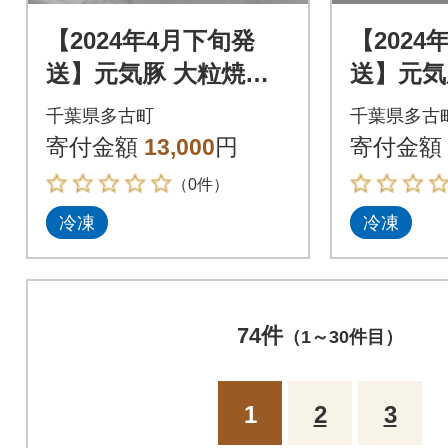
【2024年4月下旬発
【2024
送】元気豚 大粒焼売2
送】元気
種セット(2種 合計36
子セット(
千葉県多古町
千葉県多古
個入)【シュウマイ】
寄付金額
13,000
円
寄付金額
（0件）
冷凍
冷凍
74件
（1～30件目）
1
2
3