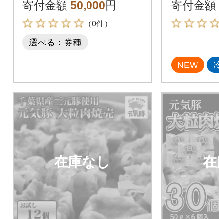
分)
寄付金額
50,000
円
寄付金額
（0件）
選べる：券種
NEW
在庫なし
在