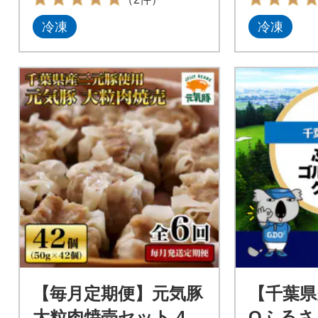
冷凍
冷凍
【毎月定期便】元気豚
【千葉県
大粒肉焼売セット 42
Oふるさ