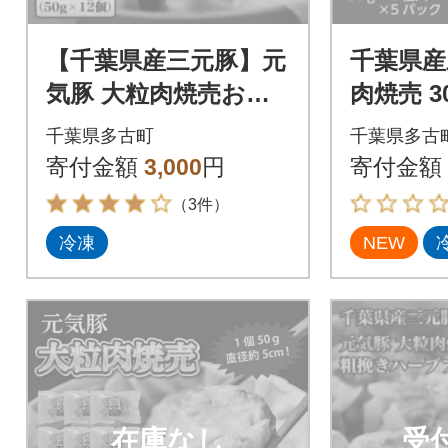
【千葉県産三元豚】元
千葉県産
気豚 大粒肉焼売お試
肉焼売 30
しセット 600g(50g×
気豚100
千葉県多古町
千葉県多古
12個)
寄付金額
3,000
円
寄付金額
（3件）
冷凍
NEW
在庫なし
受