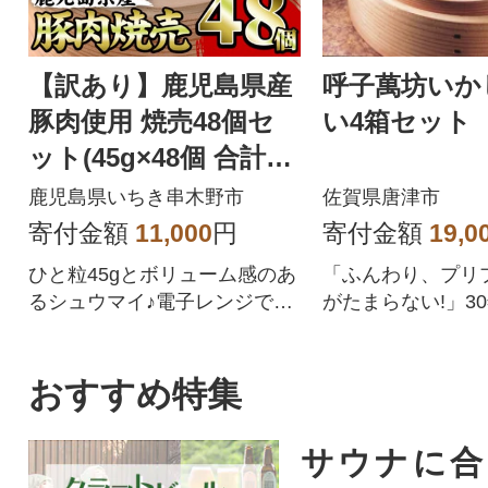
【訳あり】鹿児島県産
呼子萬坊いか
豚肉使用 焼売48個セ
い4箱セット
ット(45g×48個 合計2k
g超え!)
鹿児島県いちき串木野市
佐賀県唐津市
寄付金額
11,000
円
寄付金額
19,0
ひと粒45gとボリューム感のあ
「ふんわり、プリ
るシュウマイ♪電子レンジでチ
がたまらない!」3
ンするだけ♪
れている人気製品
おすすめ特集
サウナに合