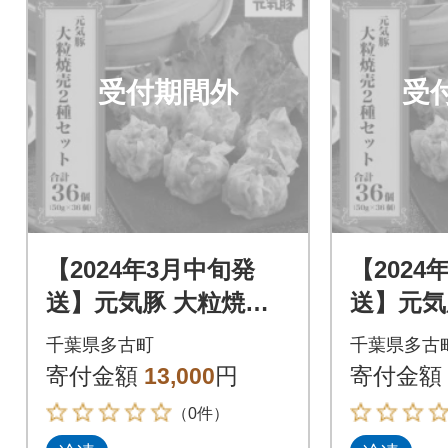
受付期間外
受
【2024年3月中旬発
【2024
送】元気豚 大粒焼売2
送】元気
種セット(2種 合計36
種セット(
千葉県多古町
千葉県多古
個入)【シュウマイ】
個入)【
寄付金額
13,000
円
寄付金額
（0件）