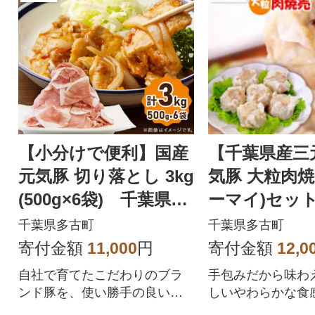
【小分けで便利】国産
【千葉県産三
元気豚 切り落とし 3kg
気豚 大粒肉焼
(500g×6袋) 千葉県産
ーマイ)セット 
三元豚 パラパラ凍結
(50g×42個)
千葉県多古町
千葉県多古町
寄付金額
11,000
円
寄付金額
12,0
自社で育てたこだわりのブラ
手包みだから味わ
ンド豚を、使い勝手の良いパ
しいやわらかな食
ラパラ凍結で500gずつ小分け
シーな旨みが楽し