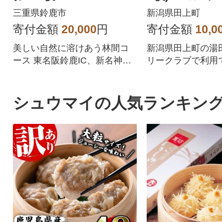
券 ゴルフ
三重県鈴鹿市
新潟県田上町
新潟県田上町
寄付金額
20,000
円
寄付金額
10,0
美しい自然に溶けあう林間コ
新潟県田上町の湯
ース 東名阪鈴鹿IC、新名神鈴
リークラブで利用
鹿PAから5分のアクセスの良さ
補助券です。
シュウマイの人気ランキン