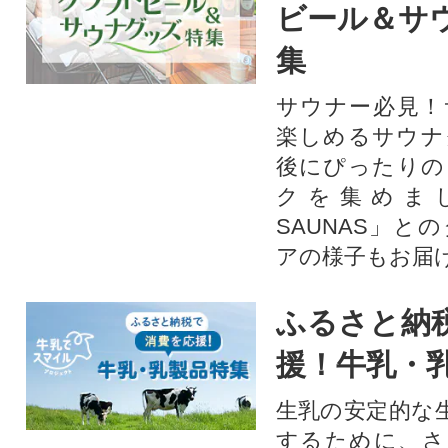
ビール＆サ
集
サウナー必見！
楽しめるサウナ
後にぴったりの
クを集めま
SAUNAS」と
アの様子もお届
ふるさと納
援！牛乳・
生乳の安定的な
するために、さ