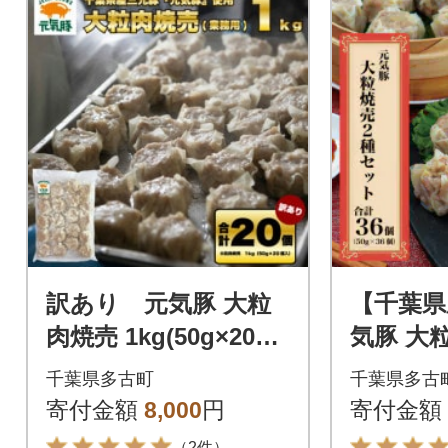
訳あり 元気豚 大粒
【千葉県
肉焼売 1kg(50g×20個
気豚 大
入り)
ト(2種 
千葉県多古町
千葉県多古
【シュ
寄付金額
8,000
円
寄付金額
（2件）