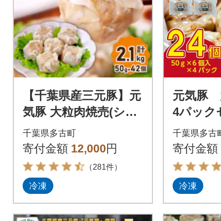
【千葉県産三元豚】元
元気豚
気豚 大粒肉焼売(シュ
4パック
ーマイ)セット 2.1kg
千葉県多古町
千葉県多古
(50g×42個)
寄付金額
12,000
円
寄付金額
（281件）
冷凍
冷凍