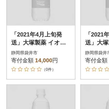
「2021年4月上旬発
「2021
送」大塚製薬 イオン
送」大塚
ウォーター 500ml×24
ウォーター
静岡県袋井市
静岡県袋井
本
本
寄付金額
14,000
円
寄付金額
（0件）