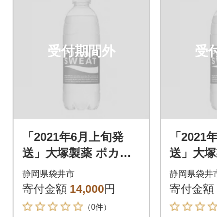
受付期間外
受
「2021年6月上旬発
「2021
送」大塚製薬 ポカリ
送」大塚
スエット 500ml×24本
スエット 
静岡県袋井市
静岡県袋井
寄付金額
14,000
円
寄付金額
（0件）