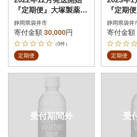
『定期便』大塚製薬の
『定期便
イオンウォーター 300
イオンウ
静岡県袋井市
静岡県袋井
ml×24本全3回
ml×24
寄付金額
30,000
円
寄付金額
（0件）
定期便
定期便
受付期間外
受