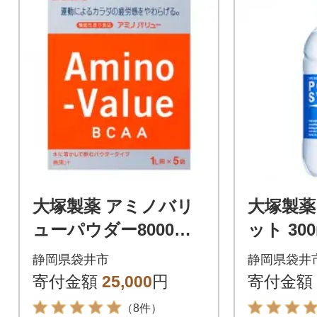
大塚製薬 アミノバリ
大塚製薬
ューパウダー8000 1
ット 300
L用粉末 25袋(48g×5
静岡県袋井市
静岡県袋井
袋×5箱)
寄付金額
25,000
円
寄付金額
（8件）