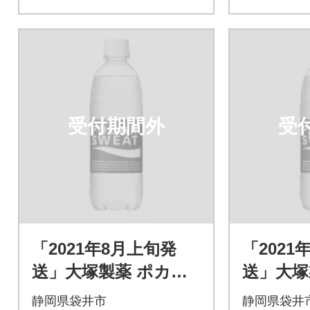
受付期間外
受
「2021年8月上旬発
「2021
送」大塚製薬 ポカリ
送」大塚
スエット 500ml×24本
スエット 
静岡県袋井市
静岡県袋井