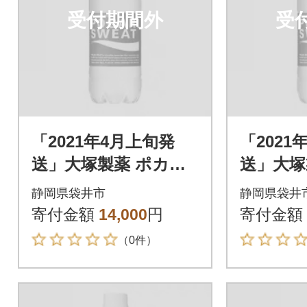
受付期間外
受
「2021年4月上旬発
「2021
送」大塚製薬 ポカリ
送」大塚
スエット 500ml×24本
スエット 
静岡県袋井市
静岡県袋井
寄付金額
14,000
円
寄付金額
（0件）