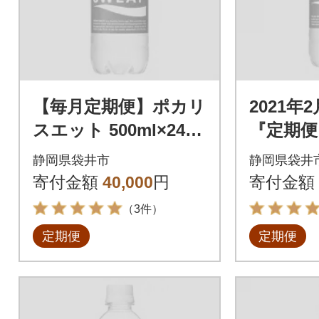
【毎月定期便】ポカリ
2021年
スエット 500ml×24本
『定期便
全3回
ポカリス
静岡県袋井市
静岡県袋井
l×24本 
寄付金額
40,000
円
寄付金額
（3件）
定期便
定期便