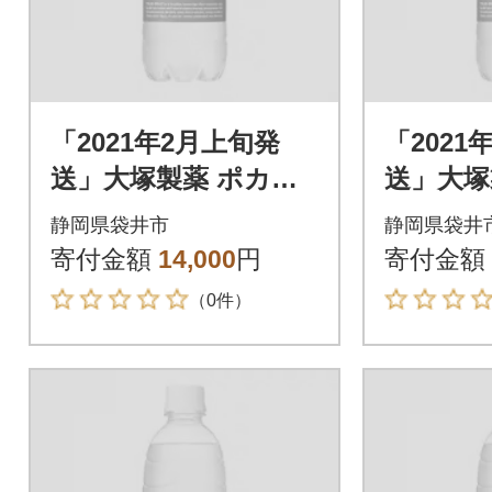
「2021年2月上旬発
「2021
送」大塚製薬 ポカリ
送」大塚
スエット 500ml×24本
スエット 
静岡県袋井市
静岡県袋井
寄付金額
14,000
円
寄付金額
（0件）