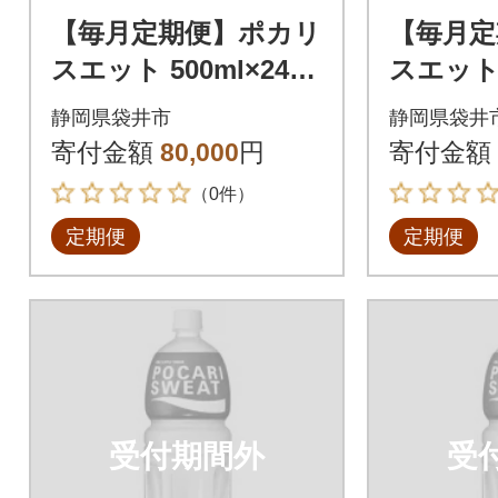
【毎月定期便】ポカリ
【毎月定
スエット 500ml×24本
スエット 
全6回
全12回
静岡県袋井市
静岡県袋井
寄付金額
80,000
円
寄付金額
（0件）
定期便
定期便
受付期間外
受