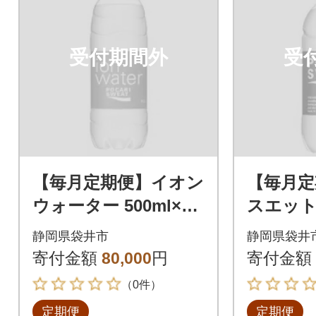
受付期間外
受
【毎月定期便】イオン
【毎月定
ウォーター 500ml×24
スエット 
本全6回
全3回
静岡県袋井市
静岡県袋井
寄付金額
80,000
円
寄付金額
（0件）
定期便
定期便