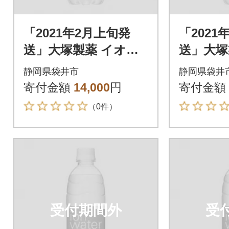
「2021年2月上旬発
「2021
送」大塚製薬 イオン
送」大塚
ウォーター 500ml×24
ウォーター
静岡県袋井市
静岡県袋井
本
本
寄付金額
14,000
円
寄付金額
（0件）
受付期間外
受