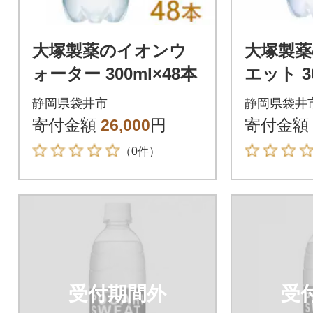
大塚製薬のイオンウ
大塚製
ォーター 300ml×48本
エット 3
静岡県袋井市
静岡県袋井
寄付金額
26,000
円
寄付金額
（0件）
受付期間外
受