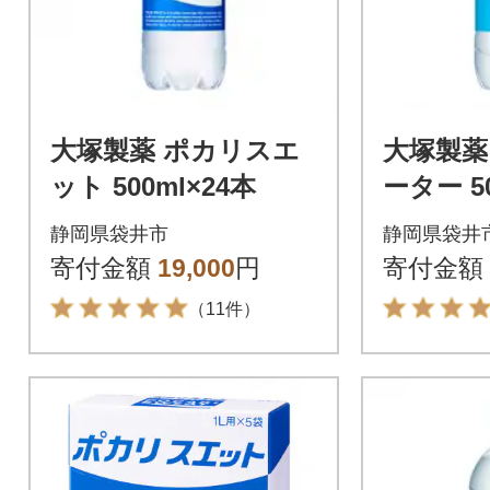
大塚製薬 ポカリスエ
大塚製薬
ット 500ml×24本
ーター 50
静岡県袋井市
静岡県袋井
寄付金額
19,000
円
寄付金額
（11件）