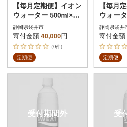
【毎月定期便】イオン
【毎月定
ウォーター 500ml×24
ウォーター
本全3回
本全12回
静岡県袋井市
静岡県袋井
寄付金額
40,000
円
寄付金額
（0件）
定期便
定期便
受付期間外
受