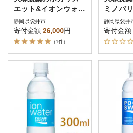
エット&イオンウォー
ミノバ
ター 300ml 2種 計
ダー1L
静岡県袋井市
静岡県袋井
48本
ト 各1
寄付金額
26,000
円
寄付金額
（1件）