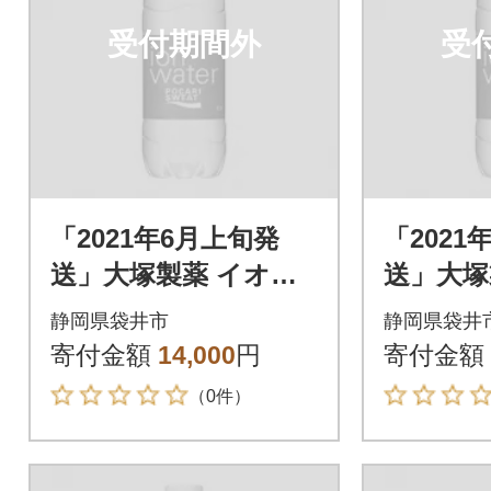
受付期間外
受
「2021年6月上旬発
「2021
送」大塚製薬 イオン
送」大塚
ウォーター 500ml×24
ウォーター
静岡県袋井市
静岡県袋井
本
本
寄付金額
14,000
円
寄付金額
（0件）