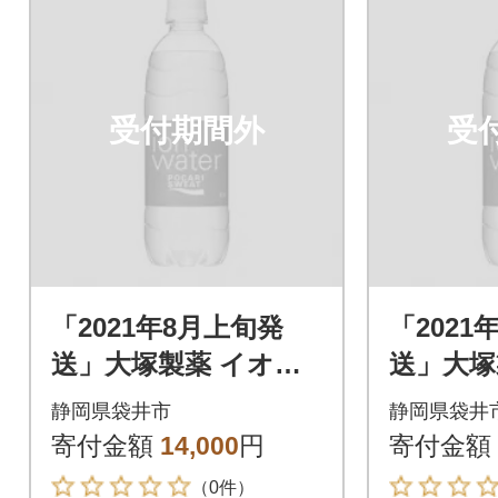
受付期間外
受
「2021年8月上旬発
「2021
送」大塚製薬 イオン
送」大塚
ウォーター 500ml×24
ウォーター
静岡県袋井市
静岡県袋井
本
本
寄付金額
14,000
円
寄付金額
（0件）