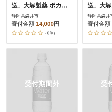
送」大塚製薬 ポカリ
送」大塚
スエット 500ml×24本
スエット 
静岡県袋井市
静岡県袋井
寄付金額
14,000
円
寄付金額
（0件）
受付期間外
受