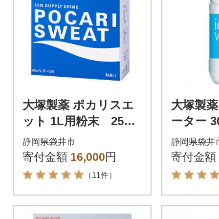
大塚製薬 ポカリスエ
大塚製薬
ット 1L用粉末 25袋
ーター 30
(66g×5袋×5箱)
静岡県袋井市
静岡県袋井
寄付金額
16,000
円
寄付金額
（11件）