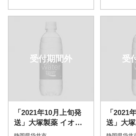
受付期間外
受
「2021年10月上旬発
「2021
送」大塚製薬 イオン
送」大塚
ウォーター 500ml×24
ウォーター
静岡県袋井市
静岡県袋井