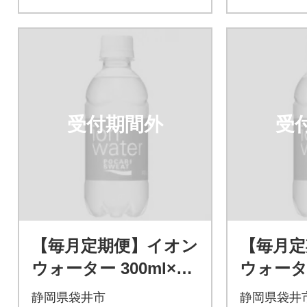
受付期間外
受
【毎月定期便】イオン
【毎月定
ウォーター 300ml×24
ウォーター
本全6回
本全12回
静岡県袋井市
静岡県袋井