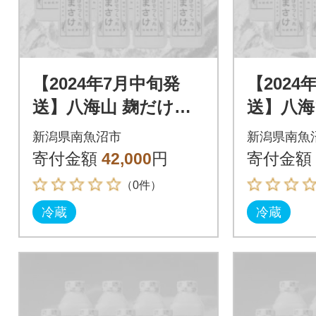
【2024年7月中旬発
【2024
送】八海山 麹だけで
送】八海
つくったあまさけ(82
つくった
新潟県南魚沼市
新潟県南魚
5g×12本)
5g×12本
寄付金額
42,000
円
寄付金額
（0件）
冷蔵
冷蔵