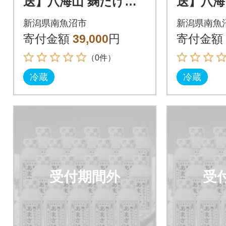
送】八海山 麹だけで
送】八海
つくったあまさけ(41
つくった
新潟県南魚沼市
新潟県南魚
0g×20本)
0g×20本
寄付金額
39,000
円
寄付金額
（0件）
冷蔵
冷蔵
受付期間外
受