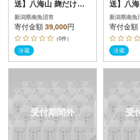
送】八海山 麹だけで
送】八海
つくったあまさけ(41
つくった
新潟県南魚沼市
新潟県南魚
0g×20本)
0g×20本
寄付金額
39,000
円
寄付金額
（0件）
冷蔵
冷蔵
受付期間外
受