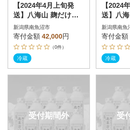
【2024年4月上旬発
【2024
送】八海山 麹だけで
送】八海
つくったあまさけ(82
つくった
新潟県南魚沼市
新潟県南魚
5g×12本)
5g×12本
寄付金額
42,000
円
寄付金額
（0件）
冷蔵
冷蔵
受付期間外
受