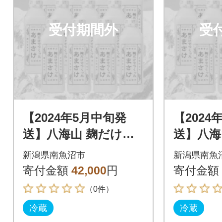
受付期間外
受
【2024年5月中旬発
【2024
送】八海山 麹だけで
送】八海
つくったあまさけ(82
つくった
新潟県南魚沼市
新潟県南魚
5g×12本)
5g×12本
寄付金額
42,000
円
寄付金額
（0件）
冷蔵
冷蔵