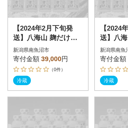
【2024年2月下旬発
【2024
送】八海山 麹だけで
送】八海
つくったあまさけ(41
つくった
新潟県南魚沼市
新潟県南魚
0g×20本)
0g×20本
寄付金額
39,000
円
寄付金額
（0件）
冷蔵
冷蔵