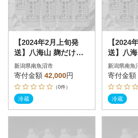
【2024年2月上旬発
【2024
送】八海山 麹だけで
送】八海
つくったあまさけ(82
つくった
新潟県南魚沼市
新潟県南魚
5g×12本)
5g×12本
寄付金額
42,000
円
寄付金額
（0件）
冷蔵
冷蔵