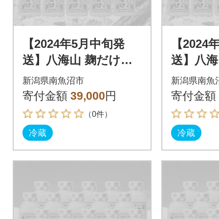
【2024年5月中旬発
【2024
送】八海山 麹だけで
送】八海
つくったあまさけ(41
つくった
新潟県南魚沼市
新潟県南魚
0g×20本)
0g×20本
寄付金額
39,000
円
寄付金額
（0件）
冷蔵
冷蔵