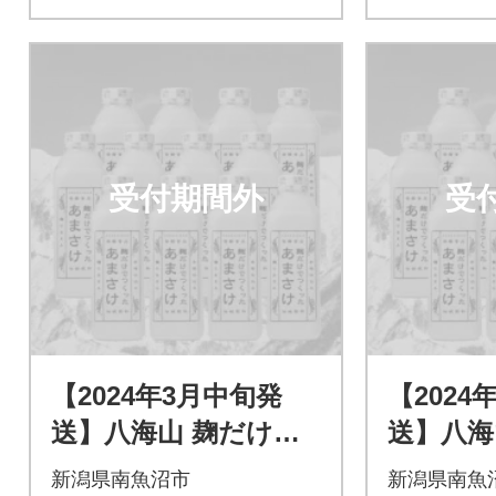
受付期間外
受
【2024年3月中旬発
【2024
送】八海山 麹だけで
送】八海
つくったあまさけ(82
つくった
新潟県南魚沼市
新潟県南魚