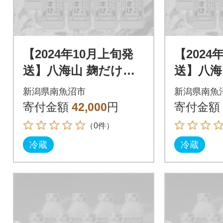
【2024年10月上旬発
【2024
送】八海山 麹だけで
送】八海
つくったあまさけ(82
つくった
新潟県南魚沼市
新潟県南魚
5g×12本)
5g×12本
寄付金額
42,000
円
寄付金額
（0件）
冷蔵
冷蔵