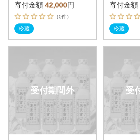
5g×12本)
5g×12本
寄付金額
42,000
円
寄付金額
（0件）
冷蔵
冷蔵
受付期間外
受