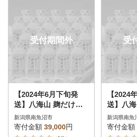
受付期間外
受
【2024年6月下旬発
【2024
送】八海山 麹だけで
送】八海
つくったあまさけ(41
つくった
新潟県南魚沼市
新潟県南魚
0g×20本)
0g×20本
寄付金額
39,000
円
寄付金額