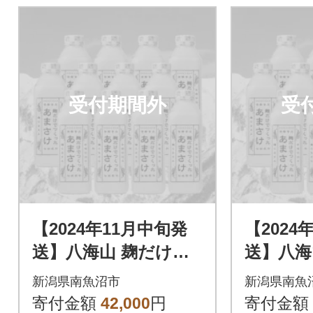
受付期間外
受
【2024年11月中旬発
【2024
送】八海山 麹だけで
送】八海
つくったあまさけ(82
つくった
新潟県南魚沼市
新潟県南魚
5g×12本)
5g×12本
寄付金額
42,000
円
寄付金額