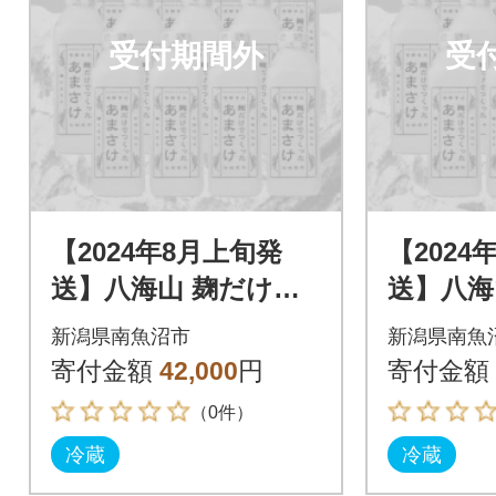
受付期間外
受
【2024年8月上旬発
【2024
送】八海山 麹だけで
送】八海
つくったあまさけ(82
つくった
新潟県南魚沼市
新潟県南魚
5g×12本)
5g×12本
寄付金額
42,000
円
寄付金額
（0件）
冷蔵
冷蔵