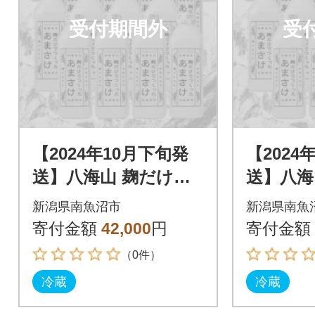
受付期間外
受
【2024年10月下旬発
【2024
送】八海山 麹だけで
送】八海
つくったあまさけ(82
つくった
新潟県南魚沼市
新潟県南魚
5g×12本)
5g×12本
寄付金額
42,000
円
寄付金額
（0件）
冷蔵
冷蔵