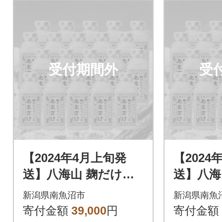
受付期間外
受
【2024年4月上旬発
【2024
送】八海山 麹だけで
送】八海
つくったあまさけ(41
つくった
新潟県南魚沼市
新潟県南魚
0g×20本)
0g×20本
寄付金額
39,000
円
寄付金額