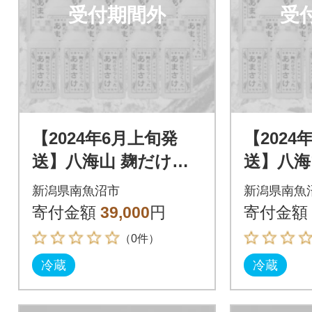
受付期間外
受
【2024年6月上旬発
【2024
送】八海山 麹だけで
送】八海
つくったあまさけ(41
つくった
新潟県南魚沼市
新潟県南魚
0g×20本)
0g×20本
寄付金額
39,000
円
寄付金額
（0件）
冷蔵
冷蔵