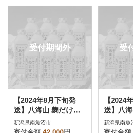
受付期間外
受
【2024年8月下旬発
【2024
送】八海山 麹だけで
送】八海
つくったあまさけ(82
つくった
新潟県南魚沼市
新潟県南魚
5g×12本)
5g×12本
寄付金額
42,000
円
寄付金額