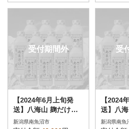
受付期間外
受
【2024年6月上旬発
【2024
送】八海山 麹だけで
送】八海
つくったあまさけ(82
つくった
新潟県南魚沼市
新潟県南魚
5g×12本)
5g×12本