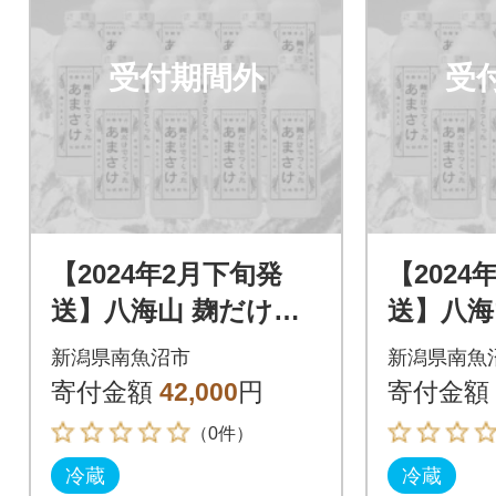
受付期間外
受
【2024年2月下旬発
【2024
送】八海山 麹だけで
送】八海
つくったあまさけ(82
つくった
新潟県南魚沼市
新潟県南魚
5g×12本)
5g×12本
寄付金額
42,000
円
寄付金額
（0件）
冷蔵
冷蔵