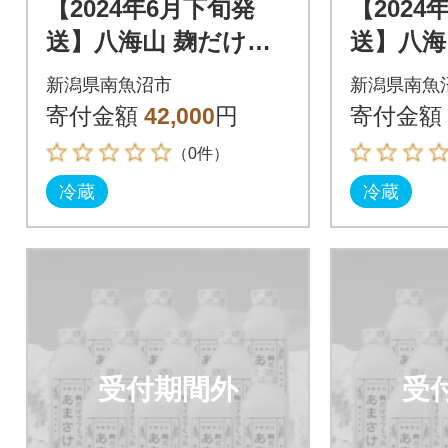
【2024年6月下旬発
【2024
送】八海山 麹だけで
送】八海
つくったあまさけ(82
つくった
新潟県南魚沼市
新潟県南魚
5g×12本)
5g×12本
寄付金額
42,000
円
寄付金額
（0件）
冷蔵
冷蔵
受付期間外
受