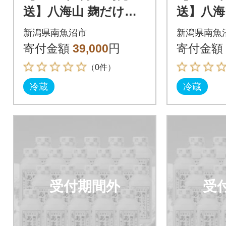
送】八海山 麹だけで
送】八海
つくったあまさけ(41
つくった
新潟県南魚沼市
新潟県南魚
0g×20本)
0g×20本
寄付金額
39,000
円
寄付金額
（0件）
冷蔵
冷蔵
受付期間外
受