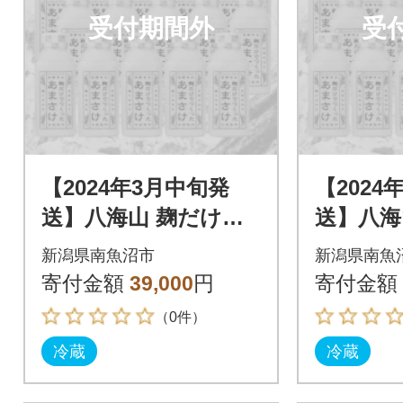
受付期間外
受
【2024年3月中旬発
【2024
送】八海山 麹だけで
送】八海
つくったあまさけ(41
つくった
新潟県南魚沼市
新潟県南魚
0g×20本)
0g×20本
寄付金額
39,000
円
寄付金額
（0件）
冷蔵
冷蔵