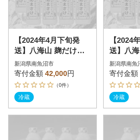
【2024年4月下旬発
【2024
送】八海山 麹だけで
送】八海
つくったあまさけ(82
つくった
新潟県南魚沼市
新潟県南魚
5g×12本)
5g×12本
寄付金額
42,000
円
寄付金額
（0件）
冷蔵
冷蔵