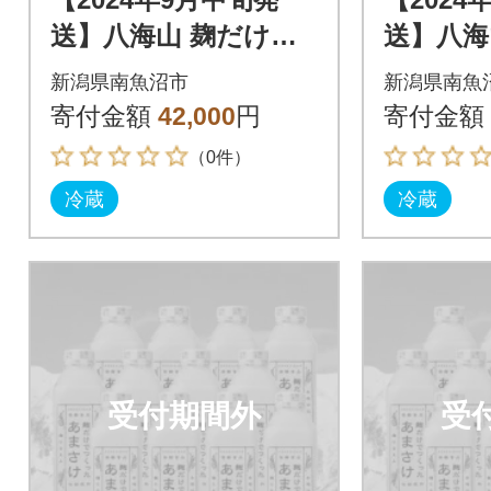
送】八海山 麹だけで
送】八海
つくったあまさけ(82
つくった
新潟県南魚沼市
新潟県南魚
5g×12本)
5g×12本
寄付金額
42,000
円
寄付金額
（0件）
冷蔵
冷蔵
受付期間外
受