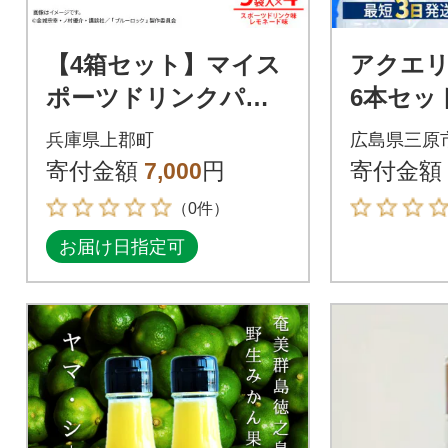
【4箱セット】マイス
アクエリア
ポーツドリンクパウ
6本セット[
ダー5袋×各2箱(スポド
兵庫県上郡町
広島県三原
リ味&レモネード味)
寄付金額
7,000
円
寄付金額
（0件）
お届け日指定可