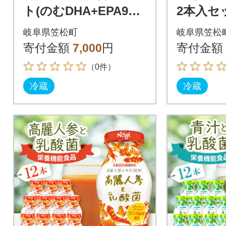
ト(のむDHA+EPA900
2本入セ
_4本・高麗人参と乳酸
岐阜県笠松町
岐阜県笠松
菌_4本・青汁と乳酸菌
寄付金額
7,000
円
寄付金額
_4本)
（0件）
冷蔵
冷蔵