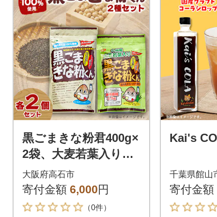
黒ごまきな粉君400g×
Kai's 
2袋、大麦若葉入り黒
ごまきな粉君200g×2
大阪府高石市
千葉県館山
袋セット
寄付金額
6,000
円
寄付金額
（0件）