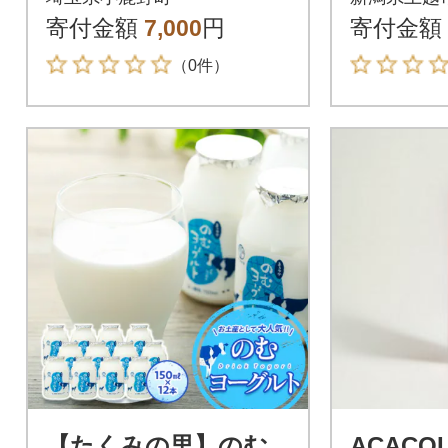
ベリー 各2本)
寄付金額
7,000
円
寄付金額
（0件）
【たくみの里】のむ
ACACO