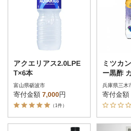
アクエリアス2.0LPE
ミツカン
T×6本
ー黒酢 
L 6本
富山県砺波市
兵庫県三木
寄付金額
7,000
円
寄付金額
（1件）