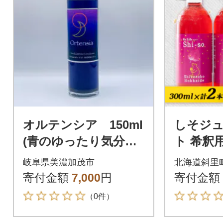
オルテンシア 150ml
しそジュ
(青のゆったり気分を
ト 希釈用
味わえるクラフトコ
本あたり3
岐阜県美濃加茂市
北海道斜里
ーラシロップ)
寄付金額
7,000
円
寄付金額
（0件）