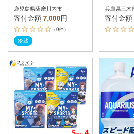
0ml×5本 計2.5L 無添
鹿児島県薩摩川内市
兵庫県三木
加 ZS-774
寄付金額
7,000
円
寄付金額
（0件）
冷蔵