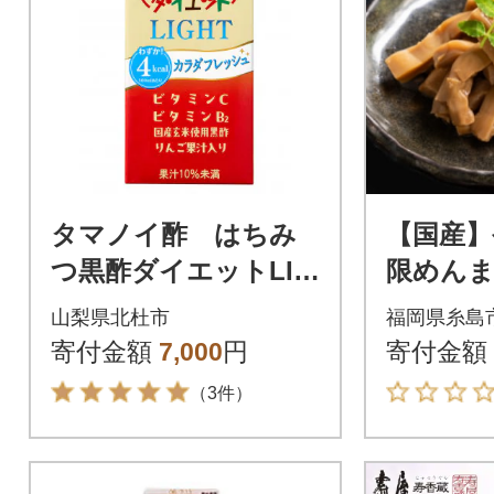
タマノイ酢 はちみ
【国産】
つ黒酢ダイエットLIG
限めんま1
HT 1L×6本
べ比べセ
山梨県北杜市
福岡県糸島
四川山椒味
寄付金額
7,000
円
寄付金額
（3件）