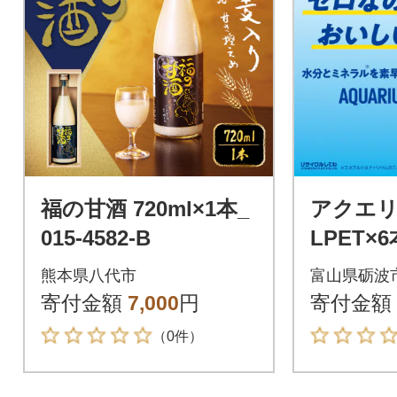
福の甘酒 720ml×1本_
アクエリ
015-4582-B
LPET×6
熊本県八代市
富山県砺波
寄付金額
7,000
円
寄付金額
（0件）