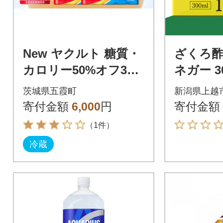
New ヤクルト 糖質・
ざくろ酢
カロリー50%オフ30
ネガー 3
本セット
茨城県五霞町
新潟県上越
寄付金額
6,000
円
寄付金額
（1件）
冷蔵