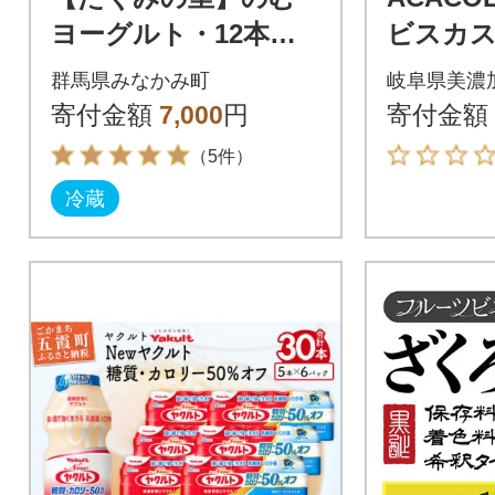
ヨーグルト・12本入
ビスカ
り
ラフト
群馬県みなかみ町
岐阜県美濃
プ)150m
寄付金額
7,000
円
寄付金額
（5件）
冷蔵