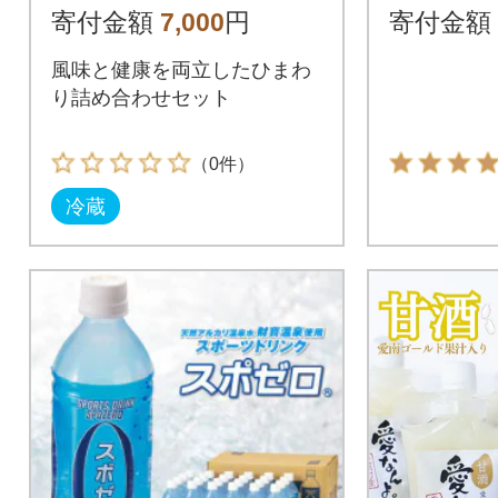
ヒー&ソフトヨーグル
M005]
寄付金額
7,000
円
寄付金額
ト
風味と健康を両立したひまわ
り詰め合わせセット
（0件）
冷蔵