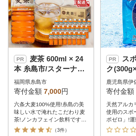
麦茶 600ml × 24
スポーツドリン
PR
PR
本 糸島市/スターナイ
ク(300g
ン お茶 ペットボトル
ロ パウ
福岡県糸島市
鹿児島県伊
[ARM005]
ロ(伊佐市
寄付金額
7,000
円
寄付金額
六条大麦100%使用!糸島の美
天然アルカ
味しい水で淹れたこだわり麦
使用のスポ
茶!ノンカフェイン飲料ですの
ポゼロ」!
で、小さなお子様から妊婦さ
もおすすめ
（3件）
ん等幅広い世代にお楽しみい