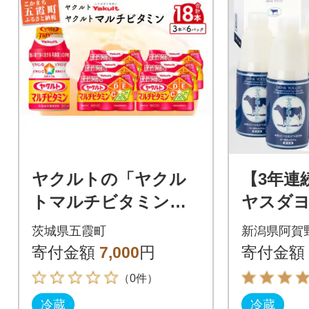
ヤクルトの「ヤクル
【3年連
トマルチビタミン」1
ヤスダヨ
8本セット
ボトル 8
茨城県五霞町
新潟県阿賀
ト 化粧
寄付金額
7,000
円
寄付金額
（0件）
冷蔵
冷蔵