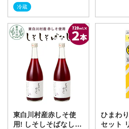
冷蔵
東白川村産赤しそ使
ひまわ
用! しそしそばなし 2
セット 