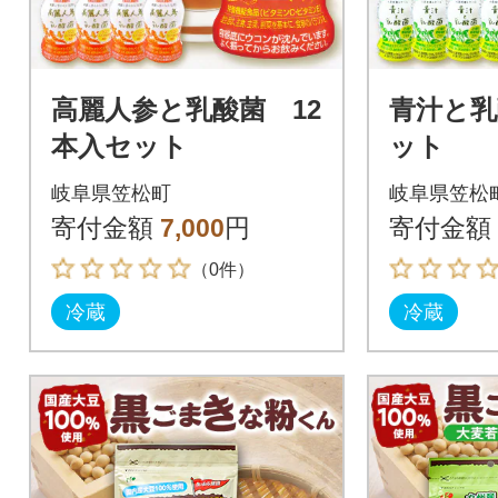
高麗人参と乳酸菌 12
青汁と乳
本入セット
ット
岐阜県笠松町
岐阜県笠松
寄付金額
7,000
円
寄付金額
（0件）
冷蔵
冷蔵