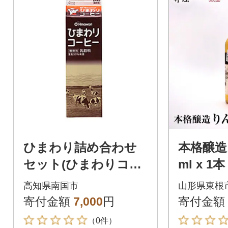
ひまわり詰め合わせ
本格醸造
セット(ひまわりコー
ml x 
ヒー)
屋提供 hi0
高知県南国市
山形県東根
3r
寄付金額
7,000
円
寄付金額
（0件）