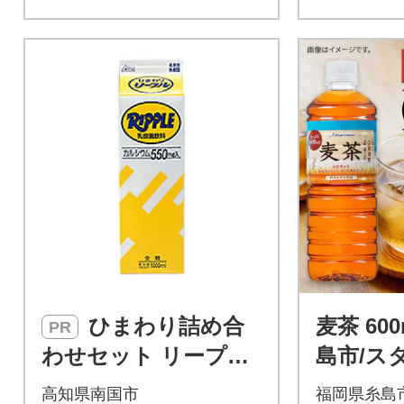
ただけます。六条大麦を「熱
風焙煎」、「砂焙煎」といっ
た2つの製法で各製法を3度焙
煎することで、麦の香ばしい
香りと甘みが良く出た商品に
仕上げました。
ひまわり詰め合
麦茶 600m
PR
わせセット リープル2
島市/ス
サイズ&ひまわりコー
茶 ペット
高知県南国市
福岡県糸島