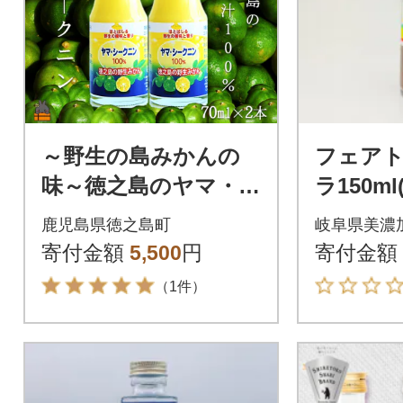
～野生の島みかんの
フェア
味～徳之島のヤマ・シ
ラ150m
ークニン果汁(70ml×2
ラフト
鹿児島県徳之島町
岐阜県美濃
本)
プ)
寄付金額
5,500
円
寄付金額
（1件）