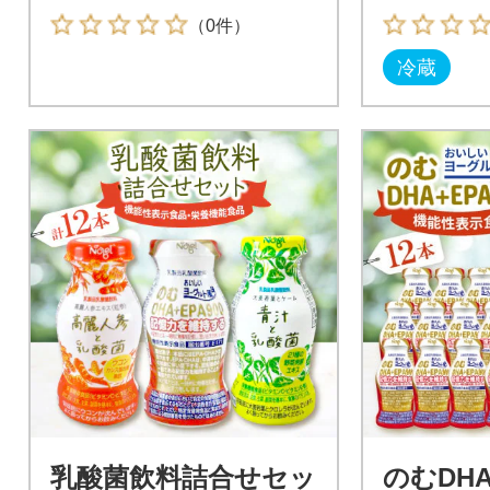
（0件）
冷蔵
乳酸菌飲料詰合せセッ
のむDHA