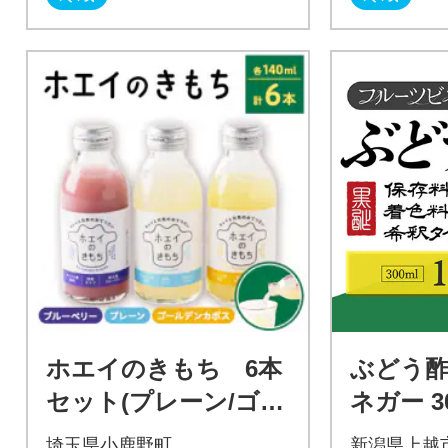
ホエイのきもち 6本
ぶどう酢
セット(プレーン/ゴー
ネガー 3
ルデンカボス/ブルー
埼玉県小鹿野町
新潟県上越