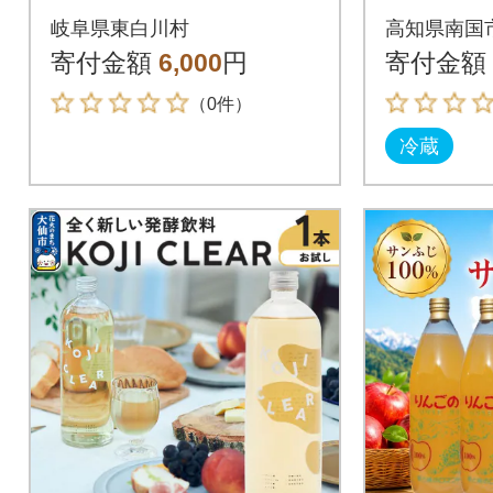
本 720ml 紫蘇 紫蘇ジ
ズ&ひま
岐阜県東白川村
高知県南国
ュース しそ しそジュ
&ソフト
寄付金額
6,000
円
寄付金額
ース
（0件）
冷蔵