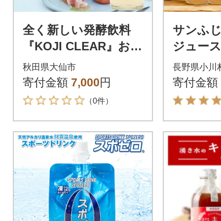
全く新しい発酵飲料
サンふじ
『KOJI CLEAR』お試
ジュース1
し 700ml×1本 麹|22_e
秋田県大仙市
長野県小川
si-010101
寄付金額
7,000
円
寄付金額
（0件）