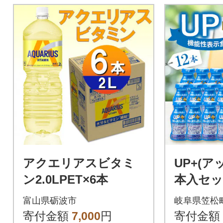
アクエリアスビタミ
UP+(ア
ン2.0LPET×6本
本入セ
富山県砺波市
岐阜県笠松
寄付金額
7,000
円
寄付金額