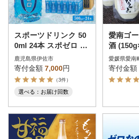
スポーツドリンク 50
愛南ゴー
0ml 24本 スポゼロ ペ
酒 (150g
ットボトル カロリー
あま酒 
鹿児島県伊佐市
愛媛県愛南
ゼロ(伊佐市)
愛なん
寄付金額
7,000
円
寄付金額
（3件）
選べる：お届け回数