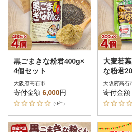
黒ごまきな粉君400g×
大麦若葉
4個セット
な粉君20
ト
大阪府高石市
大阪府高石
寄付金額
6,000
円
寄付金額
（0件）