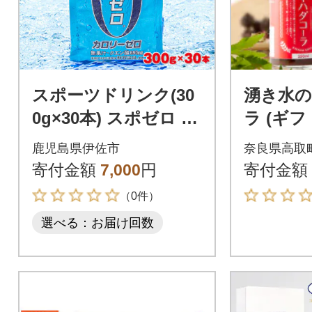
スポーツドリンク(30
湧き水
0g×30本) スポゼロ パ
ラ (ギ
ウチ カロリーゼロ(伊
付)
鹿児島県伊佐市
奈良県高取
佐市)
寄付金額
7,000
円
寄付金額
（0件）
選べる：お届け回数