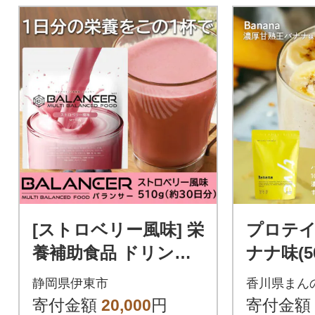
[ストロベリー風味] 栄
プロテイ
養補助食品 ドリンク
ナナ味(500
バランサー 510g 30杯
エイ ソ
静岡県伊東市
香川県まん
分 準完全栄養食
テイン
寄付金額
20,000
円
寄付金額