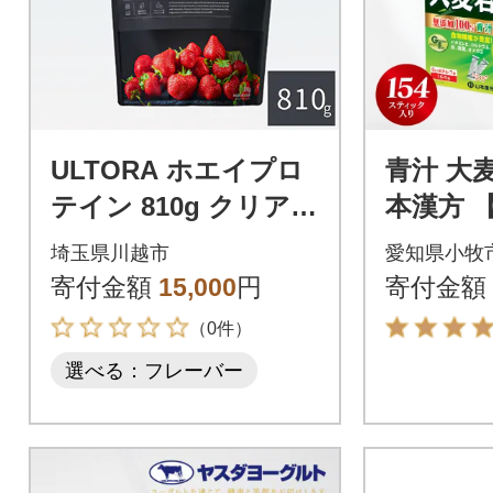
ULTORA ホエイプロ
青汁 大麦
テイン 810g クリアス
本漢方 【
トロベリー風味(リニ
スティック
埼玉県川越市
愛知県小牧
ューアル)
Y01]
寄付金額
15,000
円
寄付金額
（0件）
選べる：フレーバー