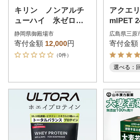
キリン ノンアルチ
アクエリ
ューハイ 氷ゼロ
mlPET 2
スパークリング 2種
静岡県御殿場市
広島県三原
セット 350ml 計24
寄付金額
12,000
円
寄付金額
本
（0件）
選べる：