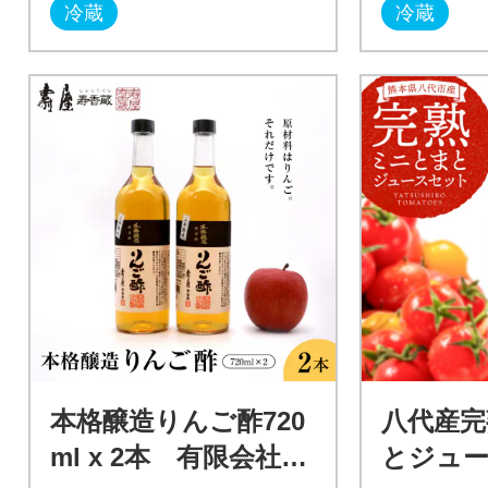
冷蔵
冷蔵
本格醸造りんご酢720
八代産完
ml x 2本 有限会社壽
とジュース