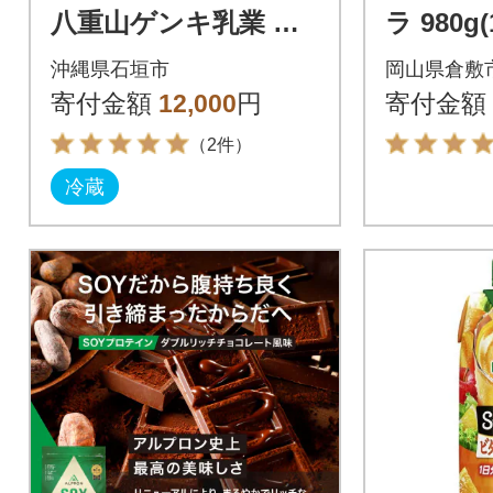
八重山ゲンキ乳業 オ
ラ 980g(
ールスターセット
プロテイ
沖縄県石垣市
岡山県倉敷
テイン
寄付金額
12,000
円
寄付金額
（2件）
冷蔵