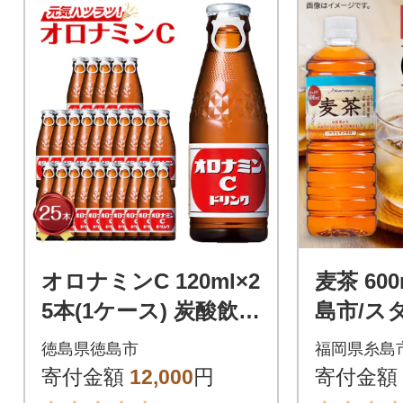
オロナミンC 120ml×2
麦茶 600m
5本(1ケース) 炭酸飲料
島市/ス
飲料 微炭酸【CA10
茶 ペット
徳島県徳島市
福岡県糸島
3】
M005]
寄付金額
12,000
円
寄付金額