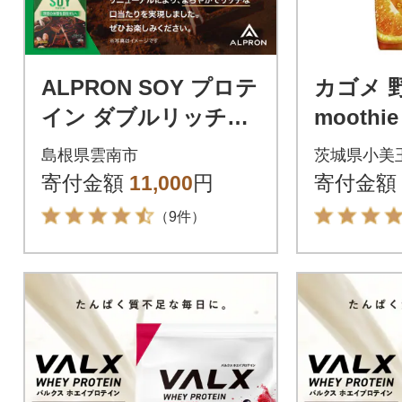
ALPRON SOY プロテ
カゴメ 野
イン ダブルリッチチ
mooth
ョコレート風味 900g
ムージー 
島根県雲南市
茨城県小美
×1個
ック×24
寄付金額
11,000
円
寄付金額
（9件）