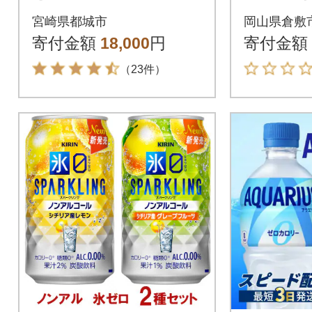
ト(合計56本)【宮崎県
チショコラ
宮崎県都城市
岡山県倉敷
都城市】
袋 SAVA
寄付金額
18,000
円
寄付金額
（23件）