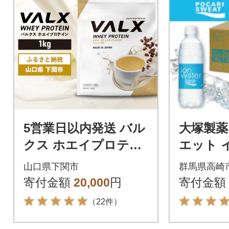
5営業日以内発送 バル
大塚製薬
クス ホエイプロテイ
エット 
ン カフェオレ 風味 1
ター』50
山口県下関市
群馬県高崎
kg IY001-B
寄付金額
20,000
円
寄付金額
（22件）