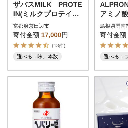
ザバスMILK PROTE
ALPRON
IN(ミルクプロテイン)
アミノ酸
脂肪0 バナナ風
リンク風味
京都府京田辺市
島根県雲南
味 200ml×24本 常
寄付金額
17,000
円
寄付金額
温保存
（13件）
選べる：味、本数
選べる：