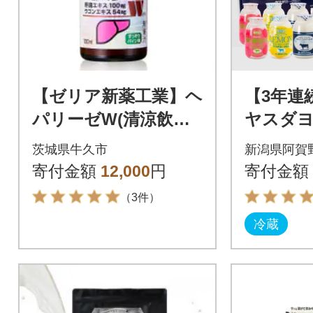
【ゼリア新薬工業】ヘ
【3年連
パリーゼW(清涼飲料
ヤスダヨ
水) 100ml 10本セ
試しセ
茨城県牛久市
新潟県阿賀
ット
寄付金額
12,000
円
寄付金額
（3件）
冷蔵