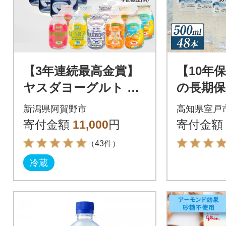
【3年連続最高金賞】
【10年
ヤスダヨーグルト ミ
の長期保存
ニミニお試しセット
防災グ
新潟県阿賀野市
高知県室戸
小ボトル 150g×20本
災害用飲
寄付金額
11,000
円
寄付金額
ボトル 
（43件）
冷蔵