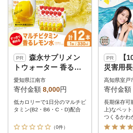
森永サプリメン
【10年保存水】
PR
PR
トウォーター 香るレ
災害用長
モン水 330ml ×12本
災グッ
愛知県江南市
高知県室戸
森永乳業
飲料水 
寄付金額
8,000
円
寄付金額
低カロリーで1日分のマルチビ
長期保存可能
タミン(B2・B6・C・D)配合
上)なペット
つくるかわ
常時の災害
（0件）
としておす