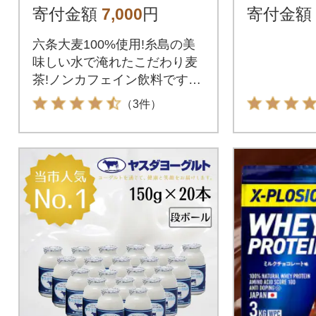
[ARM005]
ペット
寄付金額
7,000
円
寄付金額
六条大麦100%使用!糸島の美
味しい水で淹れたこだわり麦
茶!ノンカフェイン飲料ですの
で、小さなお子様から妊婦さ
（3件）
ん等幅広い世代にお楽しみい
ただけます。六条大麦を「熱
風焙煎」、「砂焙煎」といっ
た2つの製法で各製法を3度焙
煎することで、麦の香ばしい
香りと甘みが良く出た商品に
仕上げました。