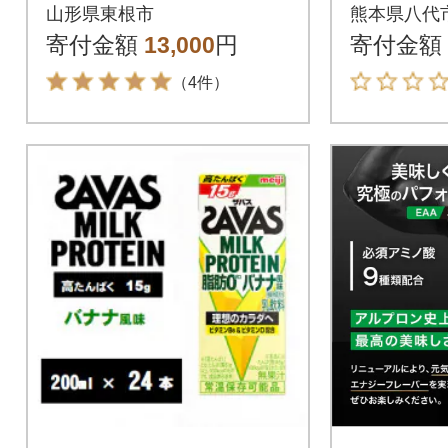
屋提供 hi004-hi036-01
(赤)・50
山形県東根市
熊本県八代
6r
ット トマト
寄付金額
13,000
円
寄付金額
（4件）