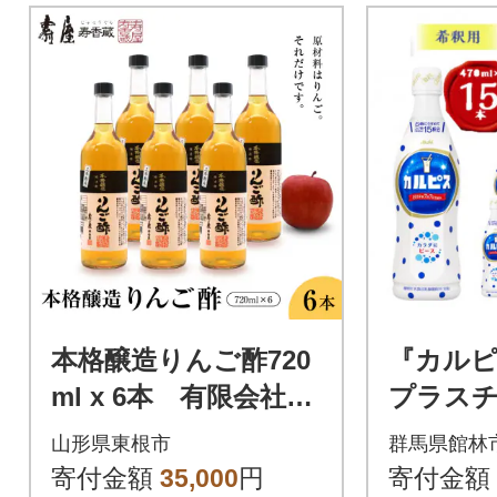
本格醸造りんご酢720
『カルピ
ml x 6本 有限会社壽
プラスチ
屋提供 hi004-hi036-01
70ml 1
山形県東根市
群馬県館林
7r
寄付金額
35,000
円
寄付金額