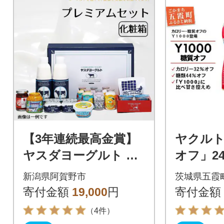
【3年連続最高金賞】
ヤクルト
ヤスダヨーグルト プ
オフ」2
レミアムセット 化粧
入り×4
新潟県阿賀野市
茨城県五霞
箱
寄付金額
19,000
円
寄付金額
（4件）