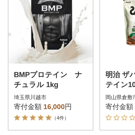
BMPプロテイン ナ
明治 ザ
チュラル 1kg
テイン10
900g×1
埼玉県川越市
岡山県倉敷
ロテイ
寄付金額
16,000
円
寄付金額
（4件）