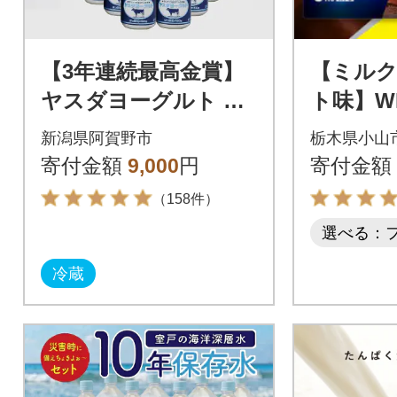
【3年連続最高金賞】
【ミル
ヤスダヨーグルト 小
ト味】WP
ボトル 150g×20本
チュラ
新潟県阿賀野市
栃木県小山
テイン 3
寄付金額
9,000
円
寄付金額
（158件）
選べる：
冷蔵