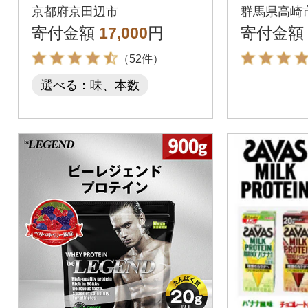
脂肪0 ココア風味
京都府京田辺市
群馬県高崎
200ml×24本
寄付金額
17,000
円
寄付金額
（52件）
選べる：味、本数