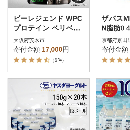
ビーレジェンド WPC
ザバスMI
プロテイン ベリベリ
N脂肪0 
ベリー 風味 900g
ナナ&コ
大阪府茨木市
京都府京田
メル&チ
寄付金額
17,000
円
寄付金額
計24本
（6件）