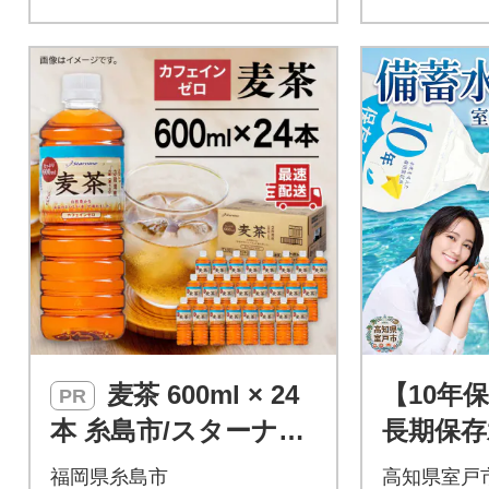
害備蓄品と
食と一緒に
がでしょう
ーリングス
ちます!※室
0%原料に
です。
麦茶 600ml × 24
【10年
PR
本 糸島市/スターナイ
長期保存
ン お茶 ペットボトル
ズに必需
福岡県糸島市
高知県室戸