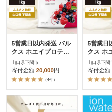
5営業日以内発送 バル
5営業日
クス ホエイプロテイ
クス ホ
ン ベリー 風味 1kg IY
ン ヨーグ
山口県下関市
山口県下関
001-C
g IY001-
寄付金額
20,000
円
寄付金額
（4件）