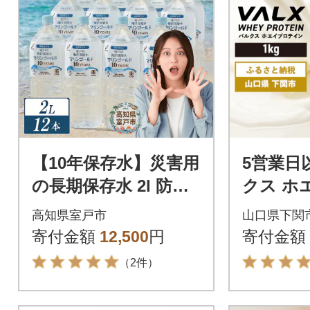
【10年保存水】災害用
5営業日
の長期保存水 2l 防災
クス ホ
グッズに必要な災害
ン チョ
高知県室戸市
山口県下関
特化の飲料水 ペット
1kg IY0
寄付金額
12,500
円
寄付金額
ボトル 備蓄品
（2件）