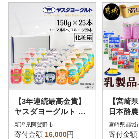
【3年連続最高金賞】
【宮崎県
ヤスダヨーグルト ミ
日本酪農
ニミニバラエティセ
品バラ
新潟県阿賀野市
宮崎県都城
ット 150g×25本
寄付金額
16,000
円
寄付金額