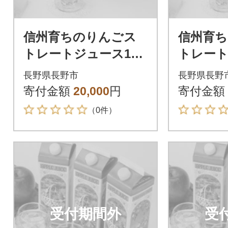
信州育ちのりんごス
信州育
トレートジュース100
トレート
0ml×5本
0ml×6本
長野県長野市
長野県長野
寄付金額
20,000
円
寄付金額
（0件）
受付期間外
受