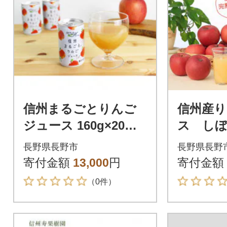
信州まるごとりんご
信州産
ジュース 160g×20本
ス し
入
1,000ml
長野県長野市
長野県長野
寄付金額
13,000
円
寄付金額
（0件）