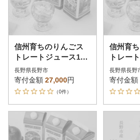
信州育ちのりんごス
信州育
トレートジュース100
トレート
0ml×8本
0ml×10
長野県長野市
長野県長野
寄付金額
27,000
円
寄付金額
（0件）