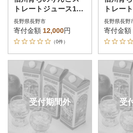
トレートジュース100
トレート
0ml×2本
0ml×3本
長野県長野市
長野県長野
寄付金額
12,000
円
寄付金額
（0件）
受付期間外
受