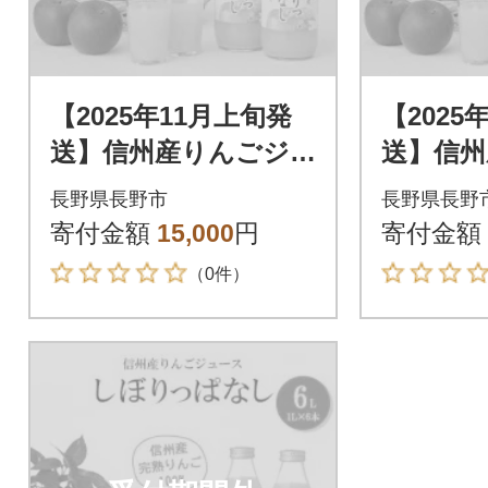
【2025年11月上旬発
【2025
送】信州産りんごジ
送】信州
ュース しぼりっぱ
ュース
長野県長野市
長野県長野
なし 1,000ml×6本
なし 1,0
寄付金額
15,000
円
寄付金額
（0件）