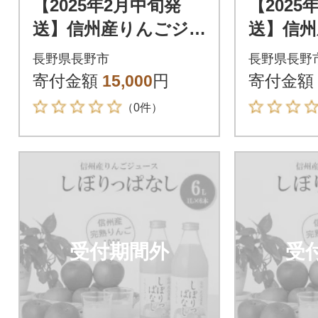
【2025年2月中旬発
【2025
送】信州産りんごジ
送】信州
ュース しぼりっぱ
ュース
長野県長野市
長野県長野
なし 1,000ml×6本
なし 1,0
寄付金額
15,000
円
寄付金額
（0件）
受付期間外
受