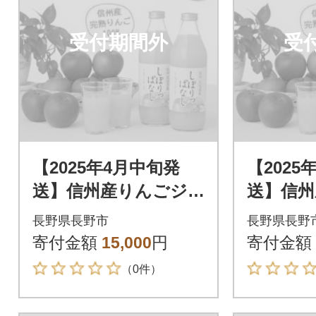
受付期間外
受
【2025年4月中旬発
【2025
送】信州産りんごジ
送】信州
ュース しぼりっぱ
ュース
長野県長野市
長野県長野
なし 1,000ml×6本
なし 1,0
寄付金額
15,000
円
寄付金額
（0件）