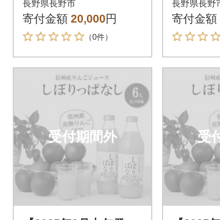
長野県長野市
長野県長野
ュース & りんごジャ
なし 1,0
寄付金額
20,000
円
寄付金額
ムセットL
（0件）
受付期間外
受