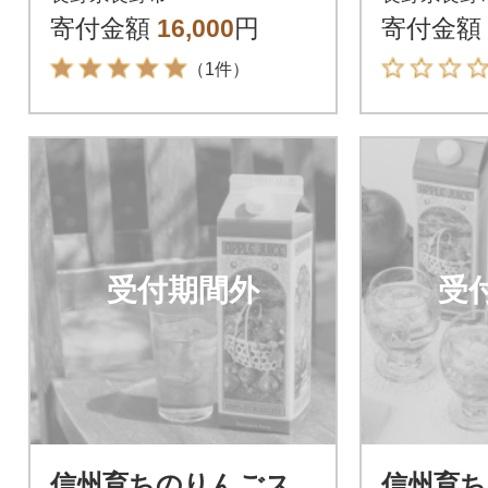
寄付金額
16,000
円
寄付金額
（1件）
受付期間外
受
信州育ちのりんごス
信州育