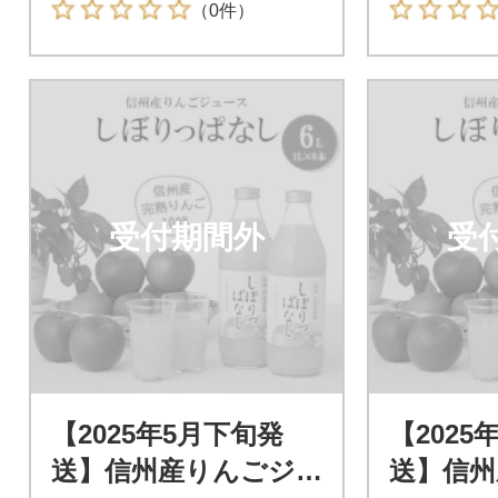
（0件）
受付期間外
受
【2025年5月下旬発
【2025
送】信州産りんごジ
送】信州