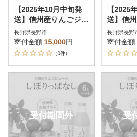
【2025年10月中旬発
【2025
送】信州産りんごジ
送】信州
ュース しぼりっぱ
ュース
長野県長野市
長野県長野
なし 1,000ml×6本
なし 1,0
寄付金額
15,000
円
寄付金額
（0件）
受付期間外
受