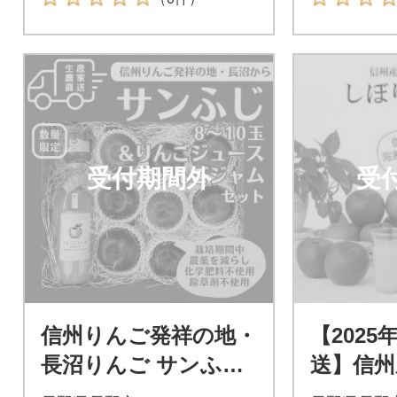
受付期間外
受
信州りんご発祥の地・
【2025
長沼りんご サンふじ
送】信州
(ご家庭用) & りんごジ
ュース