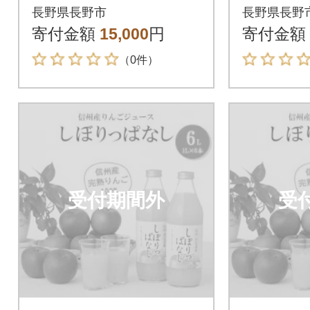
ュース しぼりっぱ
ュース
長野県長野市
長野県長野
なし 1,000ml×6本
なし 1,0
寄付金額
15,000
円
寄付金額
（0件）
受付期間外
受