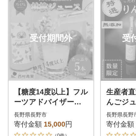
受付期間外
受
【糖度14度以上】フル
生産者直
ーツアドバイザーが
んごジュ
厳選した完熟りんご1
んご・サ
長野県長野市
長野県長野
00%「プレミアム林檎
わりの特
寄付金額
15,000
円
寄付金額
ジュース」5本
ml×6本
（0件）