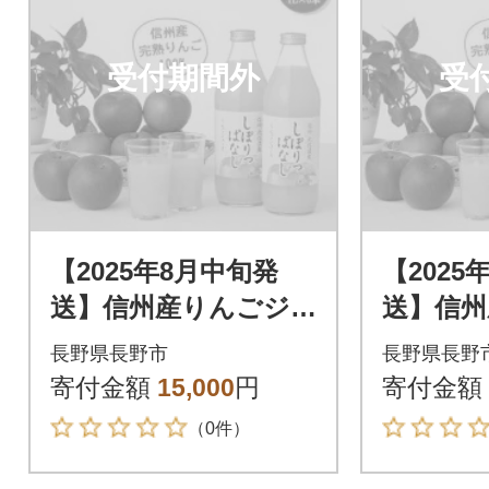
受付期間外
受
【2025年8月中旬発
【2025
送】信州産りんごジ
送】信州
ュース しぼりっぱ
ュース
長野県長野市
長野県長野
なし 1,000ml×6本
なし 1,0
寄付金額
15,000
円
寄付金額
（0件）