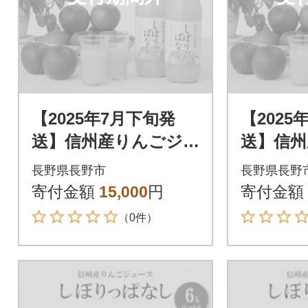
【2025年7月下旬発
【2025
送】信州産りんごジ
送】信州
ュース しぼりっぱ
ュース
長野県長野市
長野県長野
なし 1,000ml×6本
なし 1,0
寄付金額
15,000
円
寄付金額
（0件）