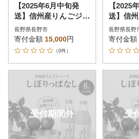
【2025年6月中旬発
【2025
送】信州産りんごジ
送】信州
ュース しぼりっぱ
ュース
長野県長野市
長野県長野
なし 1,000ml×6本
なし 1,0
寄付金額
15,000
円
寄付金額
（0件）
受付期間外
受