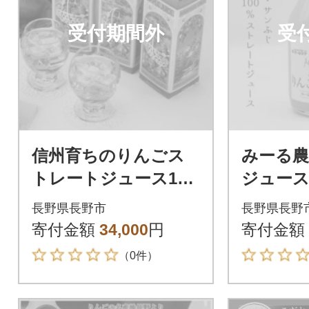
受付期間外
受
信州育ちのりんごス
みーる
トレートジュース100
ジュース
0ml×12本
野市産サ
長野県長野市
長野県長野
0%スト
寄付金額
34,000
円
寄付金額
ス)
（0件）