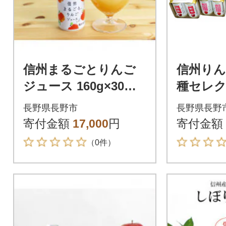
信州まるごとりんご
信州りん
ジュース 160g×30本
種セレクト
入
g/6本×
長野県長野市
長野県長野
寄付金額
17,000
円
寄付金額
（0件）