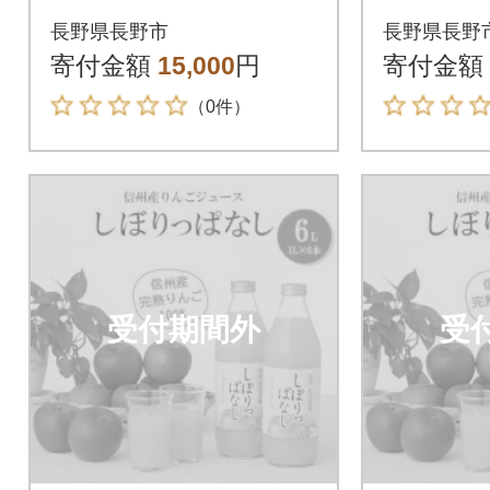
ュース しぼりっぱ
ュース
長野県長野市
長野県長野
なし 1,000ml×6本
なし 1,0
寄付金額
15,000
円
寄付金額
（0件）
受付期間外
受