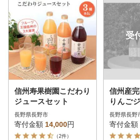
受
信州寿果樹園こだわり
信州産完
ジュースセット
りんごジ
0ml×3
長野県長野市
長野県長野
寄付金額
14,000
円
寄付金額
（2件）