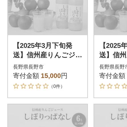
【2025年3月下旬発
【2025
送】信州産りんごジ
送】信州
ュース しぼりっぱ
ュース
長野県長野市
長野県長野
なし 1,000ml×6本
なし 1,0
寄付金額
15,000
円
寄付金額
（0件）