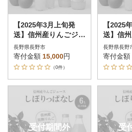
【2025年3月上旬発
【2025
送】信州産りんごジ
送】信州
ュース しぼりっぱ
ュース
長野県長野市
長野県長野
なし 1,000ml×6本
なし 1,0
寄付金額
15,000
円
寄付金額
（0件）
受付期間外
受