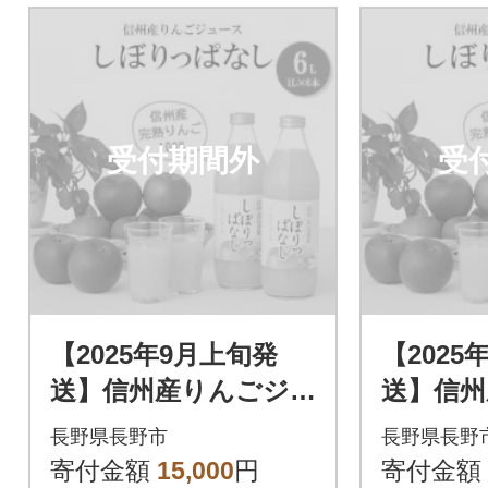
受付期間外
受
【2025年9月上旬発
【2025
送】信州産りんごジ
送】信州
ュース しぼりっぱ
ュース
長野県長野市
長野県長野
なし 1,000ml×6本
なし 1,0
寄付金額
15,000
円
寄付金額