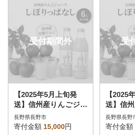
受付期間外
受
【2025年5月上旬発
【2025
送】信州産りんごジ
送】信州
ュース しぼりっぱ
ュース
長野県長野市
長野県長野
なし 1,000ml×6本
なし 1,0
寄付金額
15,000
円
寄付金額