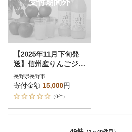
受付期間外
【2025年11月下旬発
送】信州産りんごジ
ュース しぼりっぱ
長野県長野市
なし 1,000ml×6本
寄付金額
15,000
円
（0件）
49件
（1～49件目）