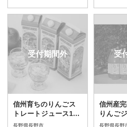
受付期間外
受
信州育ちのりんごス
信州産完
トレートジュース100
りんごジ
0ml×4本
0ml×6
長野県長野市
長野県長野