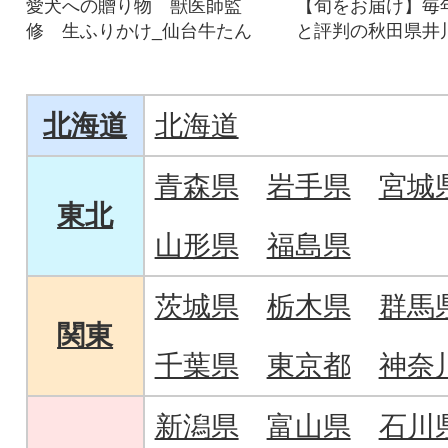
愛犬への贈り物 獣医師監
【旬をお届け】毎
修 生ふりかけ_仙台牛たん
と評判の秋田県井
だまめです。
北海道
北海道
青森県
岩手県
宮城
東北
山形県
福島県
茨城県
栃木県
群馬
関東
千葉県
東京都
神奈
新潟県
富山県
石川