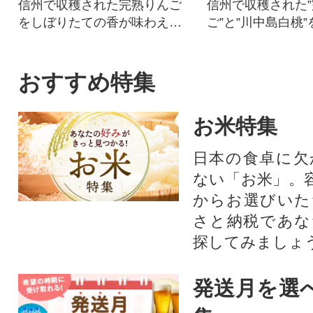
信州で収穫された完熟りんご
信州で収穫された
をしぼりたての香が味わえる
ご”と”川中島白桃
よう搾った100%のストレート
搾った100%のス
ジュースです。
ースセット
おすすめ特集
お米特集
日本の食卓に欠
ない「お米」。
からお選びいた
さと納税であな
探してみましょ
発送月を選