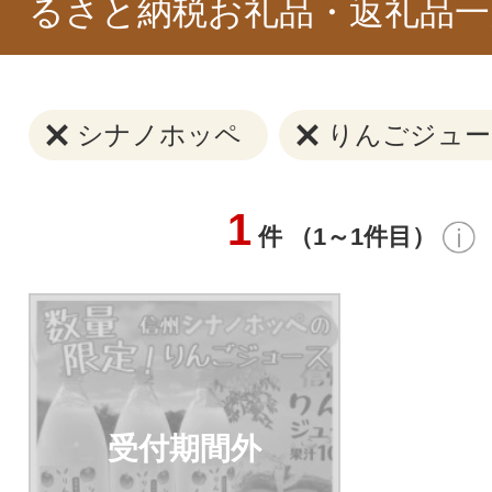
るさと納税お礼品・返礼品一
シナノホッペ
りんごジュー
1
件 （1～1件目）
受付期間外