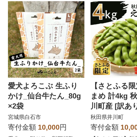
愛犬よろこぶ 生ふり
【さとふる限
かけ_仙台牛たん_80g
まめ 計4kg 
×2袋
川町産 [訳あり無選別
品]
宮城県白石市
秋田県井川町
寄付金額
10,000
円
寄付金額
10,0