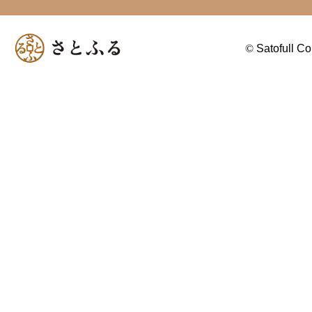
©
Satofull Co.