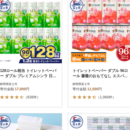
128ロール相当 トイレットペーパ
トイレットペーパー ダブル 96ロ
ー ダブル プレミアムシンラ 日用
ール 薔薇のおもてなし エスパル
品 人気
ス 日用品 人気
静岡県富士市
静岡県富士市
寄付金額
17,000
円
寄付金額
11,500
円
（838件）
（1,068件）