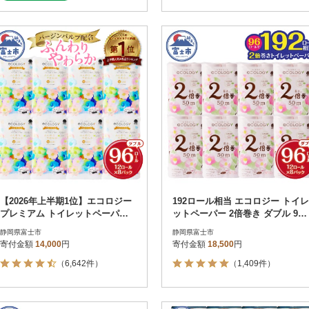
【2026年上半期1位】エコロジー
192ロール相当 エコロジー トイレ
プレミアム トイレットペーパー
ットペーパー 2倍巻き ダブル 96
ダブル 96ロール 日用品 人気
ロール 日用品 人気
静岡県富士市
静岡県富士市
寄付金額
14,000
円
寄付金額
18,500
円
（6,642件）
（1,409件）