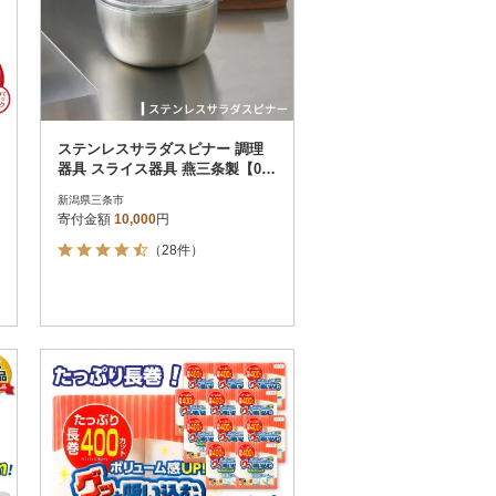
ステンレスサラダスピナー 調理
器具 スライス器具 燕三条製【010
S503】
新潟県三条市
寄付金額
10,000
円
（28件）