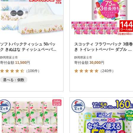
ソフトパックティッシュ 50パッ
スコッティ フラワーパック 3倍巻
ク きぬはな ティッシュペーパー
き トイレットペーパー ダブル 日
日用品 人気
用品
静岡県富士市
静岡県富士市
寄付金額
11,500
円
寄付金額
30,000
円
（106件）
（240件）
選べる：個数