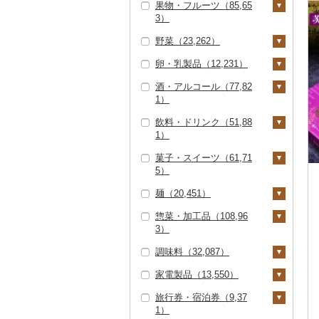
果物・フルーツ（85,65
すき焼き（24,598）
ズワイガニ（11,640）
エビ（3,764）
米（110,469）
3）
ハンバーグ（11,241）
豚肉（精肉）（16,96
しゃぶしゃぶ（16,27
タラバガニ（2,558）
甘エビ（667）
いくら（8,071）
精米（67,164）
雑穀（1,382）
2）
野菜（23,262）
9）
もつ鍋（8,841）
ぶどう・マスカット
毛ガニ（1,984）
ボタンエビ（111）
うに（2,949）
無洗米（18,522）
餅（1,759）
ステーキ（1,437）
豚肉（加工品）（21,3
（11,213）
卵・乳製品（12,231）
焼肉（21,082）
ローストビーフ（3,16
いも（3,895）
37）
かにしゃぶ（4,132）
伊勢海老（630）
明太子・たらこ（18,2
玄米（14,901）
その他穀物加工品（3,
0）
すき焼き（482）
巨峰（587）
いちご（6,746）
酒・アルコール（77,82
牛タン（2,088）
45）
122）
じゃがいも（999）
トマト（2,526）
卵（3,943）
ハンバーグ（4,086）
鶏肉（14,778）
その他カニ（1,652）
その他エビ（2,260）
金芽米（82）
1）
ビーフジャーキー（1
しゃぶしゃぶ（5,28
ナガノパープル（25
りんご（6,893）
和牛（6,595）
明太子（17,092）
その他魚卵（2,825）
パン（4,838）
さつまいも（2,385）
フルーツトマト（68
玉ねぎ（1,248）
チーズ（3,301）
01）
8）
もつ鍋（86）
鶏肉（精肉）（4,34
鹿肉（1,165）
9）
ゆめぴりか（4,929）
飲料・ドリンク（51,88
もも（6,324）
0）
ビール・発泡酒（14,1
5）
黒毛和牛（29,365）
たらこ（1,635）
数の子（1,343）
貝（11,707）
その他いも（638）
ねぎ（624）
ヨーグルト（3,007）
1）
その他牛肉（加工品）
焼肉（2,914）
ハム（4,707）
馬肉（3,634）
ピオーネ（1,535）
42）
つや姫（4,259）
メロン（17,162）
ミニトマト（1,064）
（8,079）
ハム・ソーセージ（4
白老牛（1,508）
からすみ（557）
帆立（ホタテ）（6,77
うなぎ（20,674）
とうもろこし（1,51
牛乳（1,778）
菓子・スイーツ（61,71
アグー豚（145）
ソーセージ・ウインナ
羊肉・ラム肉（ジンギ
デラウェア（113）
ビール（3,460）
日本酒（27,980）
水・ミネラルウォータ
41）
コシヒカリ（48,238）
2）
さくらんぼ（1,844）
その他トマト（840）
8）
5）
ー（7,386）
スカン）（2,176）
ー（3,368）
仙台牛（374）
キャビア（663）
鮮魚（23,842）
バター（949）
その他豚肉（精肉）
シャインマスカット
発泡酒（1,689）
純米大吟醸（9,121）
焼酎（13,829）
唐揚げ（1,551）
はえぬき（3,477）
鮑（アワビ）（718）
梨（4,118）
根菜（2,212）
麺（20,451）
（10,267）
ベーコン・サラミ（4,
鴨肉（455）
（5,758）
コーヒー・コーヒー豆
ケーキ（10,484）
米沢牛（1,028）
その他魚卵（276）
鮭・サーモン（7,33
イカ・タコ（6,641）
その他乳製品（885）
地ビール・クラフトビ
純米吟醸（8,513）
芋焼酎（6,405）
梅酒（4,685）
417）
中津からあげ（49）
（15,614）
さがびより（1,092）
牡蠣（カキ）（1,57
5）
和梨（2,974）
マンゴー（1,591）
人参（401）
アスパラガス（1,19
惣菜・加工品（108,96
猪肉（502）
その他ぶどう・マスカ
ール（6,102）
クッキー（3,508）
ラーメン（7,249）
山形牛（6,993）
イカ（3,829）
海苔・海藻（7,786）
9）
0）
大吟醸（4,527）
麦焼酎（2,903）
泡盛（440）
3）
その他豚肉（加工品）
水炊き（2,018）
ット（2,117）
飲料（2,455）
茶（13,442）
あきたこまち（9,01
マグロ（4,190）
洋梨・ラフランス（1,
みかん・柑橘（22,46
大根（193）
その他肉・加工品（2,
焼き菓子（11,078）
うどん（4,154）
（9,263）
常陸牛（1,789）
タコ（2,855）
海苔（4,134）
干物（12,382）
4）
あさり（855）
042）
0）
豆（3,577）
吟醸（1,160）
米焼酎（415）
ワイン（6,371）
調味料（32,087）
地鶏（2,012）
141）
コーヒー豆（5,662）
飲料（3,223）
果汁飲料（8,144）
惣菜（21,703）
イワシ（147）
自然薯（182）
プリン（4,388）
そば（4,213）
上州牛（33）
わかめ（1,352）
ししゃも（232）
その他魚介・加工品
ひとめぼれ（2,805）
しじみ（585）
みかん（10,297）
すいか（1,359）
きのこ（2,152）
その他日本酒（14,58
黒糖焼酎（535）
白ワイン（2,882）
ウイスキー（1,441）
家電製品（13,550）
赤鶏さつま（3）
粉（4,725）
茶葉・ティーバッグ
りんごジュース（1,62
紅茶（1,638）
餃子（5,257）
カレー・シチュー（6,
砂糖（416）
カツオ（1,570）
（48,327）
レンコン（117）
6）
ゼリー（5,397）
パスタ（900）
（7,857）
6）
587）
飛騨牛（4,690）
ひじき（410）
その他干物（11,980）
ミルキークィーン（2,
サザエ（260）
レモン（851）
キウイ（1,245）
しいたけ（1,126）
その他野菜（7,078）
その他焼酎（4,751）
赤ワイン（3,653）
リキュール・洋酒（3,
旅行券・宿泊券（9,37
その他鶏肉（5,344）
ドリップ（3,272）
飲料（152）
その他飲料・ジュース
シュウマイ（1,548）
塩（1,025）
季節・空調家電（98
金目鯛（905）
しらす・ちりめん（7,
507）
にんにく・生姜（1,11
137）
チョコレート（2,78
ひやむぎ（234）
1）
静岡茶（883）
みかんジュース（オレ
（10,946）
カレー（5,829）
鍋（28,334）
2）
近江牛（3,327）
その他海苔・海藻（2,
はまぐり（268）
059）
不知火・デコポン（2,
柿（カキ）（2,886）
7）
松茸（161）
山菜（283）
シャンパン・スパーク