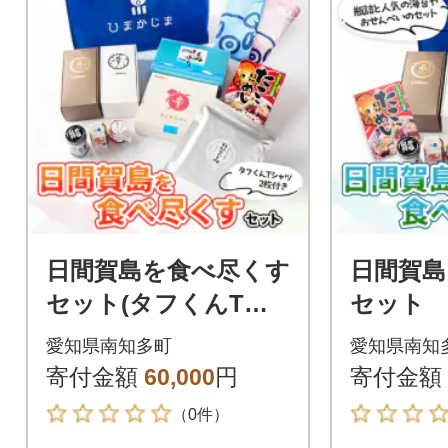
日間賀島を食べ尽くす
日間賀島
セット(タフくんTシ
セット
ャツ2枚付き)
愛知県南知多町
愛知県南知
寄付金額
60,000
円
寄付金額
（0件）