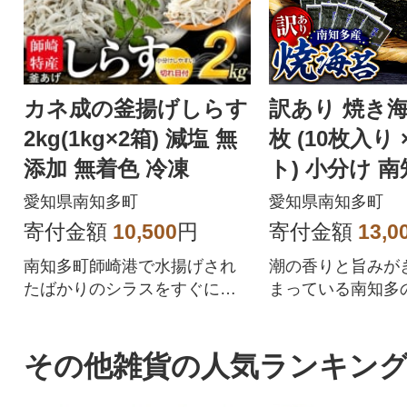
カネ成の釜揚げしらす
訳あり 焼き海
2kg(1kg×2箱) 減塩 無
枚 (10枚入り 
添加 無着色 冷凍
ト) 小分け 
愛知県南知多町
愛知県南知多町
寄付金額
10,500
円
寄付金額
13,0
南知多町師崎港で水揚げされ
潮の香りと旨みが
たばかりのシラスをすぐに釜
まっている南知多
揚げに!大好評の釜あげしらす
海で育まれた焼き
を合計2kgお届け!
りで提供
その他雑貨の人気ランキン