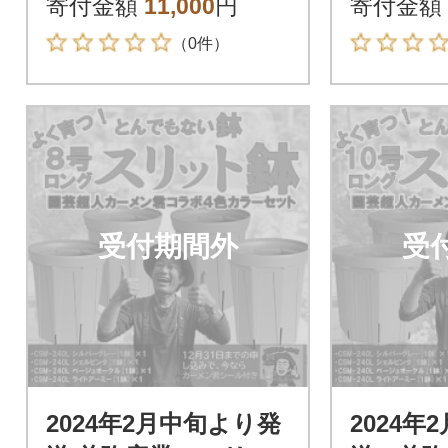
寄付金額
11,000
円
寄付金額
ラー 4色
ラー 4色
（0件）
受付期間外
受
2024年2月中旬より発
2024年