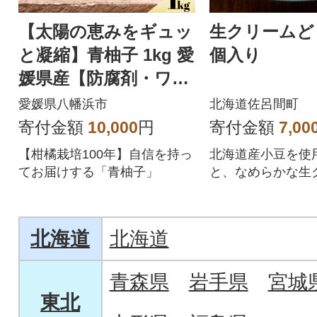
【太陽の恵みをギュッ
生クリームど
と凝縮】青柚子 1kg 愛
個入り
媛県産【防腐剤・ワッ
クス不使用】【70-19
愛媛県八幡浜市
北海道佐呂間町
3】
寄付金額
10,000
円
寄付金額
7,00
【柑橘栽培100年】自信を持っ
北海道産小豆を使
てお届けする「青柚子」
と、なめらかな生
ふんわり生地でサ
クリームどら焼き
北海道
北海道
青森県
岩手県
宮城
東北