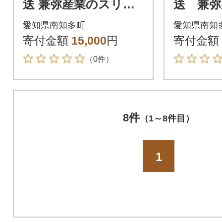
送 兼弥産業のスリッ
送 兼弥
ト鉢 CSM-240L カー
ト鉢 CS
愛知県南知多町
愛知県南知
メン君オリジナルカ
ン君オ
寄付金額
15,000
円
寄付金額
ラー 4色
ー 4色
（0件）
8件
（1～8件目）
1