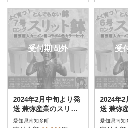
受付期間外
受
2024年2月中旬より発
2024年
送 兼弥産業のスリッ
送 兼弥
ト鉢 CSM-210L カー
ト鉢 CSM
愛知県南知多町
愛知県南知
メン君オリジナルカ
メン君