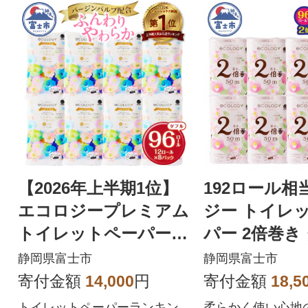
【2026年上半期1位】
192ロール相
エコロジープレミアム
ジー トイレ
トイレットペーパー
パー 2倍巻き 
ダブル 96ロール 日用
6ロール 日用
静岡県富士市
静岡県富士市
品 人気
寄付金額
14,000
円
寄付金額
18,5
トイレットペーパーランキン
柔らかく使い心地