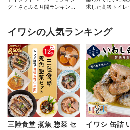
グ・さとふる月間ランキング1
求した高級トイレ
位を獲得!!バージンパルプ配
ーです
合、柔らかく使い心地の良さ
を追求した上質なトイレット
イワシの人気ランキング
ペーパーです。
三陸食堂 煮魚 惣菜 セ
イワシ 缶詰 