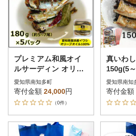
プレミアム和風オイ
真いわし
ルサーディン オリー
150g(5
ブオイル入り 180g(5
産イワシ
愛知県南知多町
愛知県南知
～7尾)×5P 豊浜産イワ
道
寄付金額
24,000
円
寄付金額
シ
（0件）