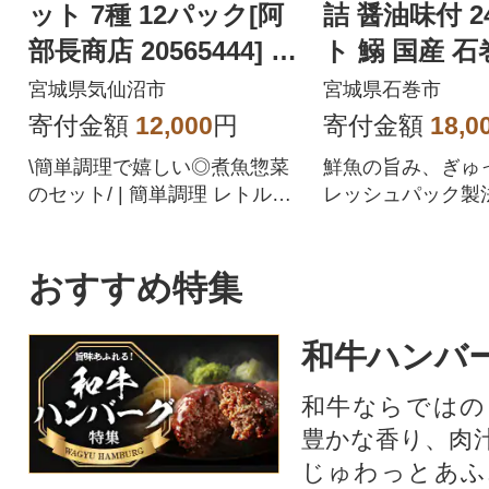
ット 7種 12パック[阿
詰 醤油味付 2
部長商店 20565444] さ
ト 鰯 国産 石
ば さんま かつお
ま 常温 非常
宮城県気仙沼市
宮城県石巻市
存
寄付金額
12,000
円
寄付金額
18,0
\簡単調理で嬉しい◎煮魚惣菜
鮮魚の旨み、ぎゅ
のセット/ | 簡単調理 レトルト
レッシュパック製
魚 さんま いわし さば ぶり 蒲
た、醤油味のいわ
焼 味噌煮 つみれ汁 レンジ 長
巻の醤油と喜界島
期保存 常温保存 個包装 和食
で仕上げた、魚本
おすすめ特集
リーブオイルのよ
脂が特徴です!
和牛ハンバ
和牛ならではの
豊かな香り、肉
じゅわっとあふ