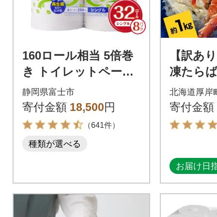
160ロール相当 5倍巻
【訳あ
き トイレットペーパ
凍たらば
ー シングル ペンギン
0kg
静岡県富士市
北海道厚岸
日用品 人気
寄付金額
18,500
円
寄付金額
（641件）
種類が選べる
お届け日