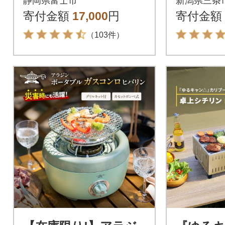
静岡県富士市
新潟県三条
オル 日用品
ーボックス
寄付金額
17,000
円
寄付金額
0】
（103件）