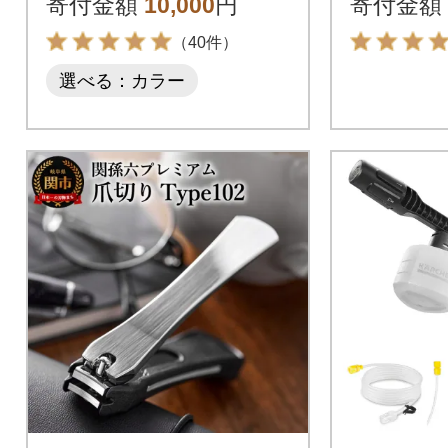
寄付金額
10,000
円
寄付金額
4030
（40件）
選べる：カラー