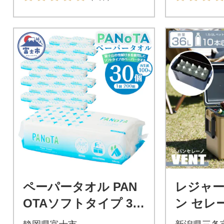
ペーパータオル PAN
レジャー
OTAソフトタイプ 30
ン セレー
パック 国産 ハンドタ
ーマンカ