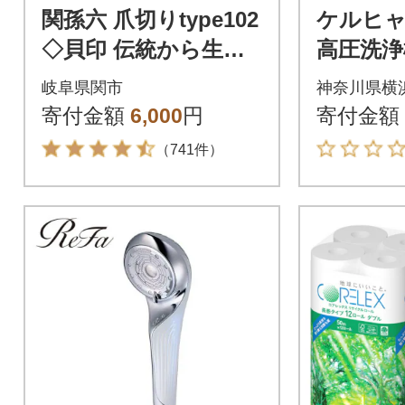
関孫六 爪切りtype102
ケルヒ
◇貝印 伝統から生ま
高圧洗浄機
れたツメキリ
dy(ハ
岐阜県関市
神奈川県横
寄付金額
6,000
円
寄付金額
（741件）