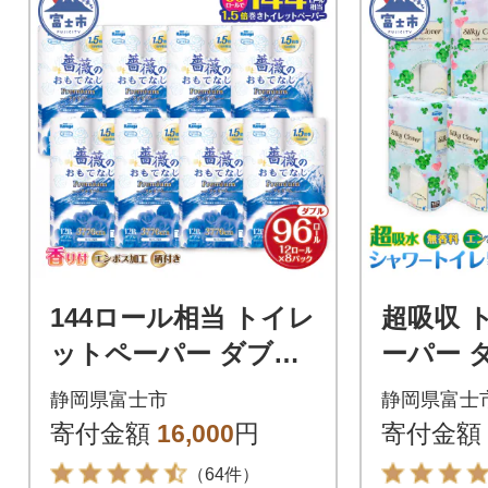
144ロール相当 トイレ
超吸収 
ットペーパー ダブル
ーパー 
薔薇のおもてなしプ
ル ふん
静岡県富士市
静岡県富士
レミアム96R 日用品
香料 シ
寄付金額
16,000
円
寄付金額
バー 日
（64件）