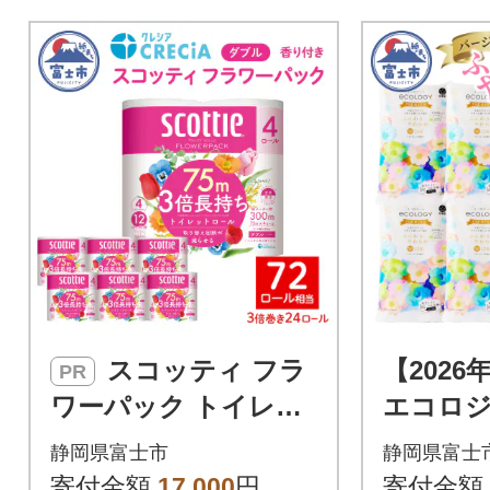
スコッティ フラ
【2026
PR
ワーパック トイレッ
エコロ
トペーパー ダブル 3
ム トイ
静岡県富士市
静岡県富士
倍巻き 日用品 人気
ー ダブル
寄付金額
17,000
円
寄付金額