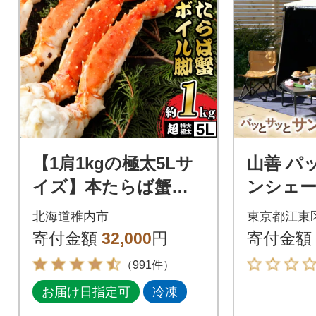
【1肩1kgの極太5Lサ
山善 パ
イズ】本たらば蟹ボ
ンシェー
イル脚1kg 海鮮
ライト PT
北海道稚内市
東京都江東
(BE)【kt
寄付金額
32,000
円
寄付金額
（991件）
お届け日指定可
冷凍