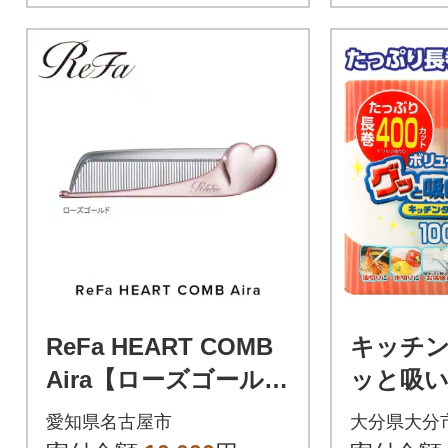
ReFa HEART COMB
キッチン
Aira【ローズゴール
ッと吸
ド】 リファ ハート コ
ンタオル1
愛知県名古屋市
大分県大分
ーム 美容
ロール×1