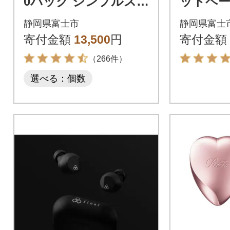
0パック シンプルス
ットペ
タイル ソフトパック
ル 48
静岡県富士市
静岡県富士
ティッシュ 日用品 人
ース 日
寄付金額
13,500
円
寄付金額
気
（266件）
選べる：個数