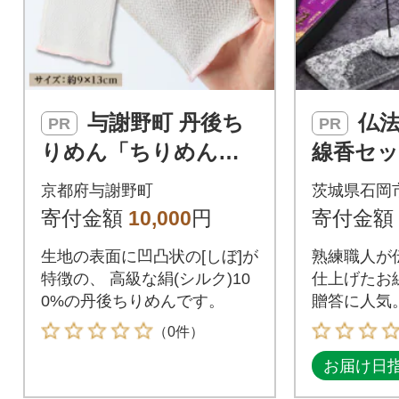
与謝野町 丹後ち
仏法を伝えるお
PR
PR
りめん「ちりめん美
線香セッ
人」シルク洗顔パ
京都府与謝野町
茨城県石岡
フ ピンク 肌に優
寄付金額
10,000
円
寄付金額
しいシルク100% 京
生地の表面に凹凸状の[しぼ]が
熟練職人が
都与謝野町
特徴の、 高級な絹(シルク)10
仕上げたお
0%の丹後ちりめんです。
贈答に人気
どうぞ。
（0件）
お届け日