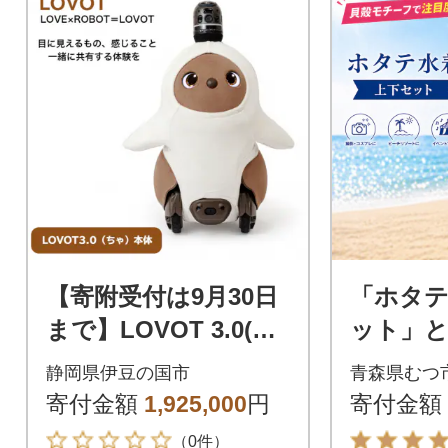
【寄附受付は9月30日
「ホタテ
まで】LOVOT 3.0(ち
ット」と
ゃ)
ド マダ
静岡県伊豆の国市
青森県むつ
ーホタテ水
寄付金額
1,925,000
円
寄付金額
1枚」
（0件）