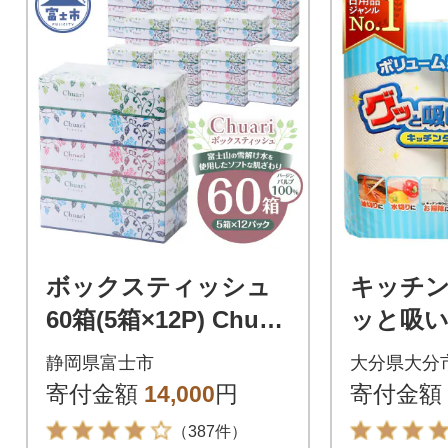
ボックスティッシュ
キッチン
60箱(5箱×12P) Chuari
ッと吸
パルプ100% ティッシ
ンタオル
静岡県富士市
大分県大分
ュペーパー 日用品
ロール×1
寄付金額
14,000
円
寄付金額
4019
（387件）