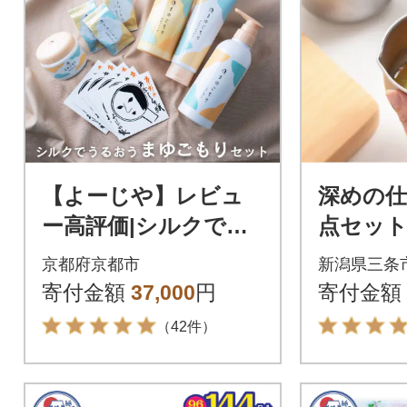
【よーじや】レビュ
深めの仕
ー高評価|シルクでう
点セット
るおう《まゆごも
ちにくい
京都府京都市
新潟県三条
り》セット|京都 コス
ッチン用
寄付金額
37,000
円
寄付金額
メ 人気ブランド ギフ
【010S4
（42件）
ト