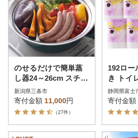
のせるだけで簡単蒸
192ロー
し器24～26cm スチー
き トイ
マー 蒸し器 蒸しプレ
ー シン
新潟県三条市
静岡県富士
ート ステンレス【011
ー 日用
寄付金額
11,000
円
寄付金額
S033】
（27件）