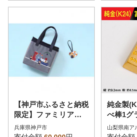
【神戸市ふるさと納税
純金製(K
限定】ファミリアの
べ棒1グ
保冷バッグ(チャーム
兵庫県神戸市
山梨県南ア
付き)