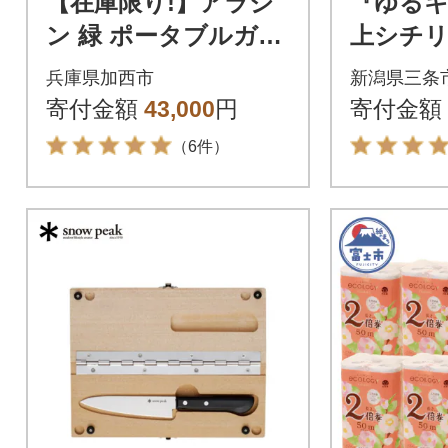
【在庫限り!】アラジ
『ゆる
ン 緑 ポータブルガス
上シチリ
コンロ[No5698-0736]
ージュ)
兵庫県加西市
新潟県三条
ウトドア
寄付金額
43,000
円
寄付金額
プ【015
（6件）