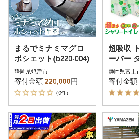
まるでミナミマグロ
超吸収 
ポシェット(b220-004)
ーパー 
ルふん
静岡県焼津市
静岡県富士
香料 シ
寄付金額
220,000
円
寄付金額
バー 日
（0件）