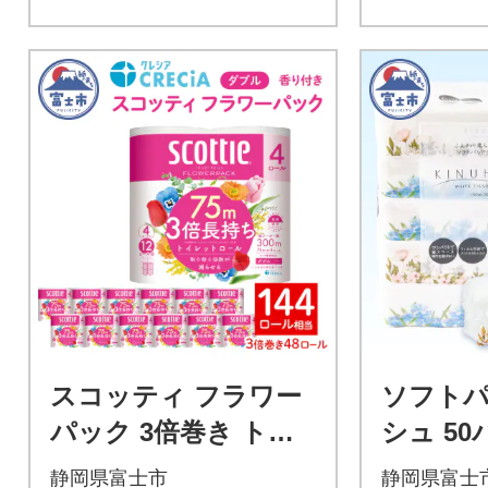
スコッティ フラワー
ソフト
パック 3倍巻き トイ
シュ 5
レットペーパー ダブ
な ティ
静岡県富士市
静岡県富士