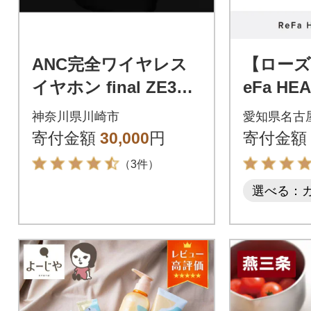
ANC完全ワイヤレス
【ローズ
イヤホン final ZE300
eFa HE
0 SV ZE3000後継機
リファ 
神奈川県川崎市
愛知県名古
美容
寄付金額
30,000
円
寄付金額
（3件）
選べる：