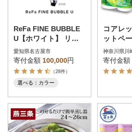
ReFa FINE BUBBLE
コアレッ
U【ホワイト】 リフ
ットペー
ァ ファインバブル シ
ル ( 12
愛知県名古屋市
神奈川県川
ャワーヘッド
ブル 50
寄付金額
100,000
円
寄付金額
（28件）
選べる：カラー