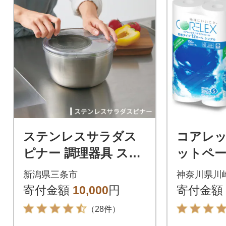
ステンレスサラダス
コアレッ
ピナー 調理器具 スラ
ットペー
イス器具 燕三条製【0
ル (12
新潟県三条市
神奈川県川
10S503】
グル 10
寄付金額
10,000
円
寄付金額
気
（28件）