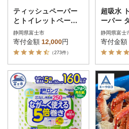
ティッシュペーパー
超吸水 
とトイレットペーパ
ーパー 
ーの詰め合わせ スマ
ル シル
静岡県富士市
静岡県富士
ートフラワー 日用品
ー ピン
寄付金額
12,000
円
寄付金額
（273件）