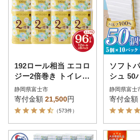
192ロール相当 エコロ
ソフト
ジー2倍巻き トイレッ
シュ 5
トペーパー シングル
100% 
静岡県富士市
静岡県富士
96ロール 消臭香料 日
シュペー
寄付金額
21,500
円
寄付金額
用品
人気
（573件）