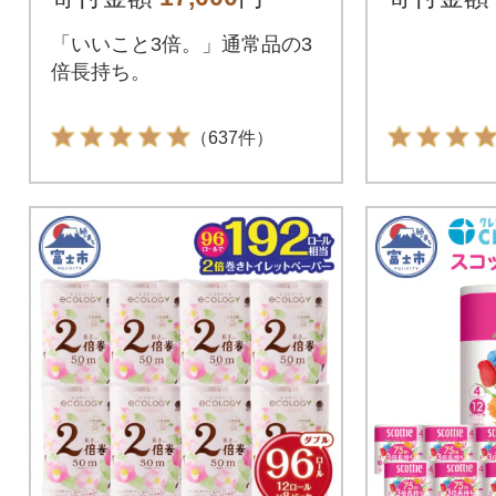
用品 人
「いいこと3倍。」通常品の3
倍長持ち。
（637件）