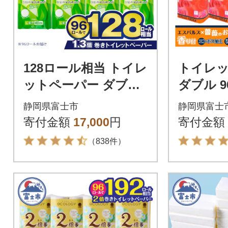
128ロール相当 トイレ
トイレ
ットペーパー ダブル
ダブル 
プレミアムシンラ 日
のおもて
静岡県富士市
静岡県富士
用品 人気
ルス 日
寄付金額
17,000
円
寄付金額
（838件）