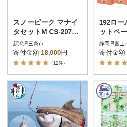
スノーピーク マナイ
192ロ
タセットM CS-207
ットペー
【020S035】
96ロー
新潟県三条市
静岡県富士
2倍巻き 
寄付金額
18,000
円
寄付金額
4)
（12件）