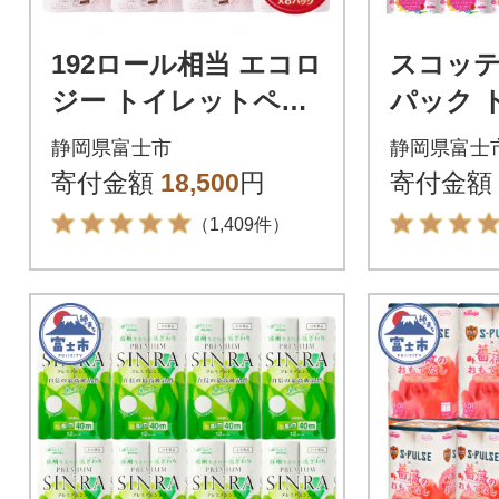
192ロール相当 エコロ
スコッテ
ジー トイレットペー
パック 
パー 2倍巻き ダブル 9
ーパー 
静岡県富士市
静岡県富士
6ロール 日用品 人気
き 日用
寄付金額
18,500
円
寄付金額
（1,409件）