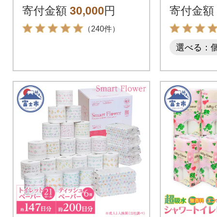
ル 日用品
ー 日用
寄付金額
30,000
円
寄付金額
（240件）
選べる：