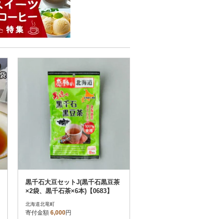
黒千石大豆セットJ(黒千石黒豆茶
×2袋、黒千石茶×6本)【0683】
北海道北竜町
寄付金額
6,000
円