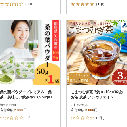
（0件）
（1件）
桑の葉パウダープレミアム 桑
こまつむぎ茶 3袋 × (10g×36袋)
茶 美味しい飲みやすい!50g×1パ
お茶 麦茶 ノンカフェイン
ック入り
福島県矢吹町
石川県小松市
寄付金額
6,000
円
寄付金額
6,000
円
（0件）
（0件）