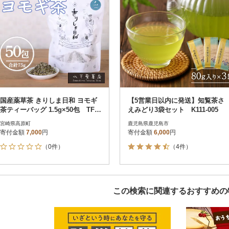
国産薬草茶 きりしま日和 ヨモギ
【5営業日以内に発送】知覧茶さ
茶ティーバッグ 1.5g×50包 TF81
えみどり3袋セット K111-005
1
宮崎県高原町
鹿児島県鹿児島市
寄付金額
7,000
円
寄付金額
6,000
円
（0件）
（4件）
この検索に関連するおすすめの