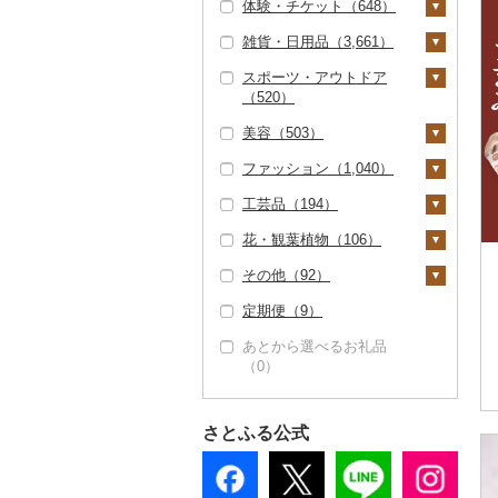
体験・チケット（648）
チョコレート（352）
ひやむぎ（7）
コロッケ（149）
醤油（237）
キッチン家電（0）
旅行券（3）
シチュー（6）
肉（138）
ピザ（66）
雑貨・日用品（3,661）
カステラ（115）
そうめん（156）
その他惣菜（535）
味噌（212）
照明器具（9）
JTBふるさと旅行クー
宿泊券（1）
PayPay商品券（43
魚（2）
レトルト（207）
ポン（Eメール発行）
3）
スポーツ・アウトドア
アイス・ジェラート
その他麺（123）
酢（40）
パソコン・周辺機器
家具・インテリア（1
（0）
（520）
（150）
その他鍋（20）
スープ（96）
（38）
食事券（31）
50）
だし（105）
JTBふるさと旅行券
美容（503）
その他洋菓子（596）
豆腐・納豆（41）
TV・オーディオ・カ
温泉・サウナ・スパ利
タンス（1）
寝具（103）
ゴルフ（82）
（紙券）（0）
食用油（58）
メラ（9）
用券（18）
ファッション（1,040）
煎餅・おかき（157）
豆腐（30）
漬物（556）
机・テーブル（0）
布団（1）
タオル（245）
ゴルフボール（4）
釣り（43）
スキンケア（122）
その他旅行券（0）
えごま油（4）
はちみつ（496）
美容・健康家電（9）
水族館（9）
工芸品（194）
羊羹（42）
納豆（11）
梅干（199）
缶詰・瓶詰（773）
椅子・チェア・ソファ
枕（19）
泉州タオル（90）
文房具・印鑑（156）
ゴルフクラブ（0）
サイクリング（0）
化粧水・乳液・美容液
シャンプー・リンス
鞄・バッグ（164）
オリーブオイル（1
ドレッシング（356）
カー用品（566）
動物園（1）
（0）
（25）
（50）
花・観葉植物（106）
饅頭（102）
キムチ（110）
肉（15）
乾物（126）
5）
毛布（9）
その他タオル（148）
ボールペン（15）
食器（472）
ゴルフウェア（7）
アウトドア・キャンプ
トートバッグ・ショル
洋服（175）
織物（5）
その他調味料（582）
時計（0）
釣り（3）
その他家具・インテリ
（239）
洗顔（51）
石鹸・ボディーソープ
ダーバッグ（81）
その他（92）
大福（39）
その他漬物（248）
魚（27）
燻製（スモーク）（4
ごま油（4）
タオルケット（2）
ノート・ファイル（3
グラス・カップ（8
キッチン用品（281）
その他ゴルフ（68）
女性・レディース（1
和服（5）
本場奄美大島紬（1）
陶器・漆器（70）
観葉植物・苗木（3
ア（148）
（139）
みりん（6）
8）
その他家電（82）
ダイビング（0）
3）
3）
その他スポーツ（16
その他スキンケア（5
キャリーバッグ・スー
11）
8）
定期便（9）
その他和菓子（801）
果物（22）
その他食用油（38）
その他寝具（89）
包丁（47）
日用品（806）
靴・履物（143）
その他織物（4）
信楽焼（0）
その他装飾品・工芸品
地域サービス（20）
4）
0）
入浴剤（33）
ツケース（0）
ケチャップ（8）
おせち（4）
スキーチケット・リフ
印鑑（0）
タンブラー（42）
男性・メンズ（20）
（124）
花（52）
あとから選べるお礼品
ジャム（186）
フライパン（5）
洗剤（36）
楽器・器材（0）
靴・シューズ（94）
アクセサリー（122）
唐津焼（0）
その他（76）
ト券（6）
ウェア・ユニフォーム
アロマ（28）
その他鞄・バッグ（7
こしょう（5）
（0）
その他加工品（731）
その他文房具（103）
箸（121）
子供・ベビー（25）
数珠（0）
胡蝶蘭（0）
盆栽・その他（21）
（8）
4）
その他缶詰・瓶詰（2
鍋（7）
トイレットペーパー
本・CD・DVD（8）
スリッパ・下駄・草履
ペンダント・ネックレ
その他服飾小物（46
備前焼（0）
ゴルフプレー券（3）
プロテイン（0）
その他調味料（450）
37）
スプーン・フォーク・
（53）
その他洋服（11）
（44）
ス（25）
6）
工芸品（104）
造花・プリザーブドフ
その他スポーツ（2
まな板（19）
おもちゃ・ぬいぐるみ
美濃焼（15）
GDOふるさとゴルフ
花火大会チケット
ナイフ（20）
その他美容（164）
ラワー（12）
8）
さとふる公式
ティッシュ（25）
（98）
その他靴・履物（9
ピアス・イヤリング
財布（21）
播州そろばん（0）
プレークーポン（0）
（7）
土鍋（0）
村上木彫堆朱（0）
皿・椀（93）
8）
（51）
その他花（43）
その他日用品（696）
ご当地キャラクター
ショール・ストール
美濃和紙（0）
その他のゴルフプレー
カタログギフト（0）
その他キッチン用品
その他陶器・漆器（5
弁当箱（18）
（79）
真珠・パール（26）
（2）
券（2）