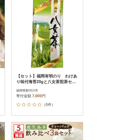
【セット】福岡有明のり わけあ
り味付海苔20gと八女茶煎茶セッ
ト100g(那珂川市)
福岡県那珂川市
寄付金額
7,000
円
（0件）