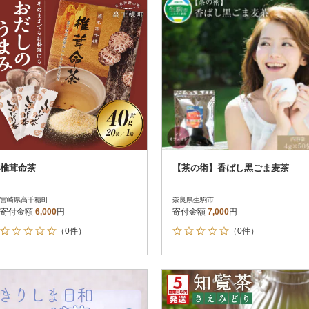
椎茸命茶
【茶の術】香ばし黒ごま麦茶
宮崎県高千穂町
奈良県生駒市
寄付金額
6,000
円
寄付金額
7,000
円
（0件）
（0件）