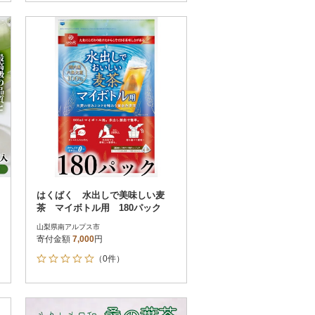
はくばく 水出しで美味しい麦
茶 マイボトル用 180パック
山梨県南アルプス市
寄付金額
7,000
円
（0件）