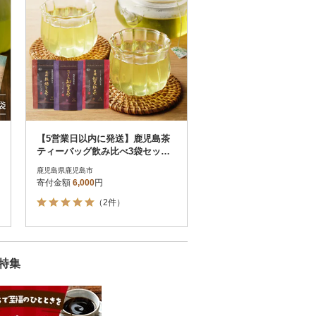
【5営業日以内に発送】鹿児島茶
ティーバッグ飲み比べ3袋セッ
ト K111-004
鹿児島県鹿児島市
寄付金額
6,000
円
（2件）
特集