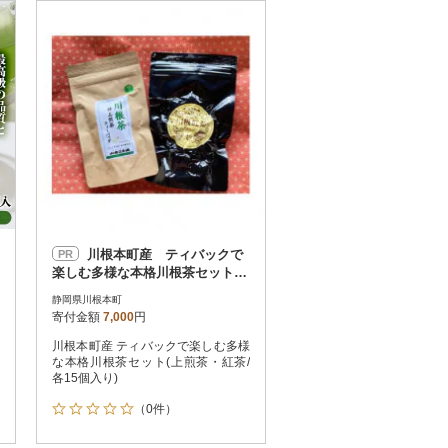
お届け時間帯指定可
発送される月指定可
件数順
90
評価順
120
が高い順
その他
解除
が低い順
さとふる限定のお礼品
定期便
さとふるアプリdeワンストップ申請
対象
川根本町産 ティバックで
PR
楽しむ多様な本格川根茶セット
6-6
静岡県川根本町
寄付金額
7,000
円
川根本町産 ティバックで楽しむ多様
件）
な本格川根茶セット(上煎茶・紅茶/
各15個入り)
（0件）