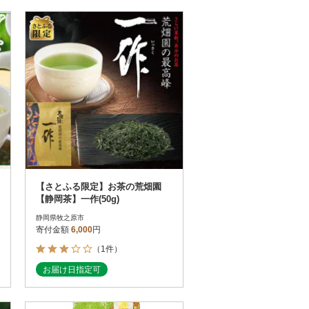
【さとふる限定】お茶の荒畑園
【静岡茶】一作(50g)
静岡県牧之原市
寄付金額
6,000
円
（1件）
お届け日指定可