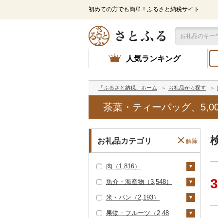
初めての方でも簡単！ふるさと納税サイト
人気ランキング
「ふるさと納税」ホーム
お礼品から探す
茶葉・ティーバッグ、5,0
お礼品カテゴリ
解除
肉（1,816）
3
魚介・海産物（3,548）
牛肉（精肉）（417）
米・パン（2,193）
ステーキ（33）
牛肉（加工品）（40
カニ（19）
1）
果物・フルーツ（2,48
すき焼き（27）
ズワイガニ（9）
エビ（83）
米（1,522）