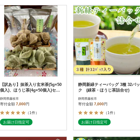
【訳あり】抹茶入り玄米茶(5g×50
静岡新緑ティーバッグ 3種 32パッ
個入)、ほうじ茶(4g×50個入)セッ
ク (緑茶・ほうじ茶詰合せ)
ト
静岡県藤枝市
静岡県藤枝市
寄付金額
7,000
円
寄付金額
7,000
円
（1件）
（1件）
お届け日指定可
お届け日指定可