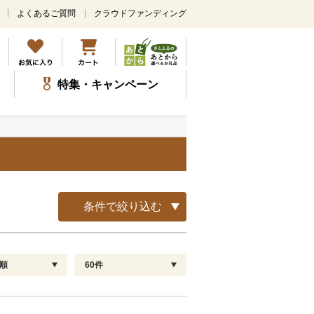
よくあるご質問
クラウドファンディング
メ
イ
ン
コ
ン
特集・キャンペーン
テ
ン
ツ
に
ス
キ
ッ
プ
条件で絞り込む
順
60件
配送指定
解除
順
30
お届け日時指定可
60