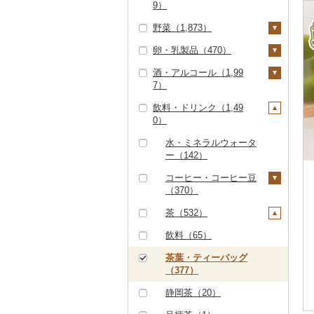
9）
ハンバーグ（212）
豚肉（精肉）（183）
しゃぶしゃぶ（25）
タラバガニ（3）
甘エビ（13）
いくら（8）
精米（1,219）
雑穀（52）
野菜（1,873）
もつ鍋（103）
ステーキ（6）
豚肉（加工品）（41
ぶどう・マスカット
焼肉（116）
毛ガニ（3）
ボタンエビ（0）
うに（4）
無洗米（214）
餅（73）
2）
（39）
卵・乳製品（470）
ローストビーフ（1）
すき焼き（0）
いも（405）
牛タン（36）
かにしゃぶ（0）
伊勢海老（1）
明太子・たらこ（37
玄米（124）
その他穀物加工品（3
ハンバーグ（130）
鶏肉（472）
巨峰（6）
いちご（123）
酒・アルコール（1,99
ビーフジャーキー
しゃぶしゃぶ（19）
3）
20）
じゃがいも（70）
トマト（176）
卵（138）
和牛（11）
その他カニ（13）
その他エビ（68）
金芽米（1）
7）
（3）
もつ鍋（2）
鶏肉（精肉）（118）
鹿肉（27）
ナガノパープル（1）
りんご（92）
焼肉（25）
明太子（356）
その他魚卵（8）
パン（273）
さつまいも（310）
フルーツトマト（2
玉ねぎ（181）
チーズ（134）
黒毛和牛（155）
ゆめぴりか（38）
飲料・ドリンク（1,49
その他牛肉（加工品）
ハム（12）
ハム・ソーセージ
馬肉（8）
ピオーネ（3）
もも（18）
5）
ビール・発泡酒（10
アグー豚（4）
たらこ（19）
数の子（7）
貝（129）
その他いも（42）
ねぎ（42）
ヨーグルト（126）
0）
（81）
（8）
8）
白老牛（0）
つや姫（19）
ソーセージ・ウインナ
羊肉・ラム肉（ジンギ
デラウェア（3）
メロン（11）
ミニトマト（47）
その他豚肉（精肉）
からすみ（1）
帆立（ホタテ）（8
うなぎ（17）
とうもろこし（101）
牛乳（116）
ー（61）
唐揚げ（156）
スカン）（11）
ビール（5）
日本酒（868）
水・ミネラルウォータ
仙台牛（0）
コシヒカリ（588）
（121）
3）
シャインマスカット
さくらんぼ（2）
その他トマト（108）
ー（142）
キャビア（0）
鮮魚（402）
根菜（133）
バター（15）
ベーコン・サラミ（1
中津からあげ（0）
鴨肉（3）
（18）
発泡酒（2）
純米大吟醸（34）
焼酎（377）
米沢牛（0）
はえぬき（145）
鮑（アワビ）（4）
梨（21）
9）
コーヒー・コーヒー豆
その他魚卵（0）
鮭・サーモン（36）
イカ・タコ（192）
人参（45）
アスパラガス（25）
その他乳製品（13）
水炊き（8）
猪肉（9）
その他ぶどう・マスカ
地ビール・クラフトビ
純米吟醸（215）
芋焼酎（75）
梅酒（448）
（370）
山形牛（0）
さがびより（4）
牡蠣（カキ）（18）
和梨（13）
マンゴー（6）
その他豚肉（加工品）
ット（6）
ール（95）
マグロ（25）
イカ（175）
海苔・海藻（561）
大根（12）
豆（368）
地鶏（14）
その他肉・加工品（6
大吟醸（4）
麦焼酎（52）
泡盛（0）
（196）
飲料（27）
茶（532）
常陸牛（4）
あきたこまち（40）
あさり（3）
洋梨・ラフランス
みかん・柑橘（1,42
7）
イワシ（6）
タコ（16）
海苔（183）
干物（398）
自然薯（5）
きのこ（115）
赤鶏さつま（0）
（8）
4）
吟醸（5）
米焼酎（7）
ワイン（103）
コーヒー豆（144）
飲料（65）
上州牛（0）
ひとめぼれ（27）
しじみ（4）
カツオ（36）
わかめ（276）
ししゃも（1）
その他魚介・加工品
レンコン（9）
しいたけ（53）
その他野菜（485）
その他鶏肉（166）
みかん（711）
すいか（13）
その他日本酒（608）
黒糖焼酎（7）
白ワイン（28）
ウイスキー（16）
粉（94）
茶葉・ティーバッグ
飛騨牛（11）
ミルキークィーン（4
サザエ（0）
（1,590）
（377）
金目鯛（3）
ひじき（13）
その他干物（388）
8）
にんにく・生姜（4
松茸（1）
山菜（13）
レモン（78）
キウイ（78）
その他焼酎（238）
赤ワイン（58）
リキュール・洋酒（2
ドリップ（149）
近江牛（40）
はまぐり（1）
しらす・ちりめん（2
5）
0）
静岡茶（20）
クエ（0）
その他海苔・海藻（9
ななつぼし（47）
その他きのこ（60）
かぼちゃ（9）
09）
不知火・デコポン（4
柿（カキ）（45）
シャンパン・スパーク
神戸牛・神戸ビーフ
その他貝（18）
8）
その他根菜（26）
3）
リングワイン（0）
甘酒（29）