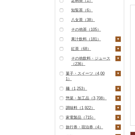
足柄茶（1）
（5）
くじら（2）
その他米（106）
茄子（26）
かまぼこ・練り製品
ドライフルーツ（50
（50）
せとか（20）
9）
その他ワイン（17）
ノンアルコール（8）
知覧茶（6）
但馬牛（2）
サバ（211）
レタス（17）
その他魚介・加工品
文旦（30）
干し柿（27）
その他果物（134）
その他酒（38）
八女茶（38）
土佐あかうし（1）
さんま（2）
その他野菜（426）
（1,285）
まどんな（2）
干し芋（124）
びわ（7）
その他茶（105）
佐賀牛（34）
鯛（10）
ポンカン（72）
その他ドライフルーツ
ブルーベリー（10）
果汁飲料（181）
長崎和牛（10）
のどぐろ（1）
（362）
その他柑橘（539）
パイナップル（0）
りんごジュース（3
紅茶（68）
あか牛（0）
ふぐ（7）
9）
栗（17）
飲料（0）
その他飲料・ジュース
宮崎牛（0）
ブリ（13）
みかんジュース（オレ
（236）
その他果物（93）
茶葉・ティーバッグ
ンジジュース）（7
その他牛肉（精肉）
ほっけ（3）
菓子・スイーツ（4,00
（67）
野菜ジュース（49）
0）
（107）
1）
その他鮮魚（68）
炭酸飲料（56）
その他果汁飲料（7
麺（1,253）
ケーキ（768）
5）
豆乳（10）
惣菜・加工品（3,708）
クッキー（273）
ラーメン（532）
その他飲料・ジュース
調味料（1,922）
（111）
焼き菓子（765）
うどん（330）
惣菜（986）
家電製品（715）
プリン（149）
そば（164）
餃子（216）
カレー・シチュー（1
砂糖（19）
91）
旅行券・宿泊券（4）
ゼリー（409）
パスタ（34）
シュウマイ（76）
塩（62）
季節・空調家電（3）
カレー（184）
鍋（157）