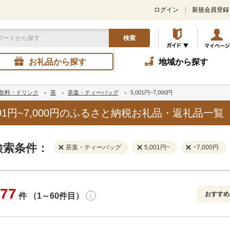
ログイン
新規会員登録
検索
お礼品から探す
地域から探す
飲料・ドリンク
茶
茶葉・ティーバッグ
5,001円~7,000円
01円~7,000円のふるさと納税お礼品・返礼品一覧
検索条件：
茶葉・ティーバッグ
5,001円~
~7,000円
77
おすすめ
件 （1～60件目）
寄付金額
解除
地域
解除
おすすめ
円～
新着順