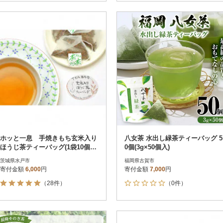
ホッと一息 手焼きもち玄米入り
八女茶 水出し緑茶ティーバッグ 5
ほうじ茶ティーバッグ(1袋10個入
0個(3g×50個入)
り2袋セット)
茨城県水戸市
福岡県古賀市
寄付金額
6,000
円
寄付金額
7,000
円
（28件）
（0件）