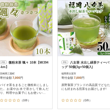
円
レビュー
レビュー
決済方法
解除
寄付金額
PayPay
発送種別
解除
クレジットカード決済
寄付金額
通常
Amazon Pay
冷蔵便
楽天ペイ
冷凍便
メルペイ
コンビニ支払い
ソフトバンクまとめて支払い
au PAY（auかんたん決済）
微粉末茶 颯々 10本【MI394
八女茶 水出し緑茶ティーバ
PR
PR
d払い
-km】
ッグ 50個(3g×50個入)
金融機関(Pay-easy決済)
宮崎県三股町
福岡県古賀市
寄付金額
7,000
円
寄付金額
7,000
円
バイオ茶をまるごと微粉末にしまし
原野製茶ブランドの高品質でどなた
解除
結果を見る（
377
た。お湯やお水で溶かして飲んだ
にも好まれる煎茶をお届けします!
り、料理やお菓子にもお使いいただ
けます
（0件）
（0件）