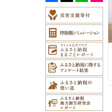
（206）
4）
民芸品（16）
その他体験・チケット
その他食器（100）
ベビー用品（48）
その他アクセサリー
ネクタイ・ベルト（2
（147）
（54）
6）
ペット用品（293）
マフラー・手袋（1
防災グッズ（103）
3）
その他雑貨（1,136）
その他服飾小物（37
3）