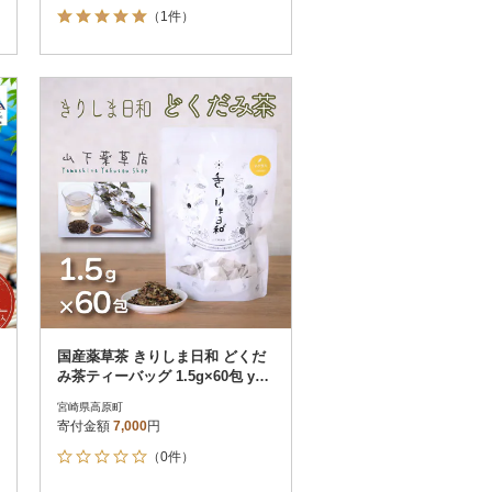
（1件）
国産薬草茶 きりしま日和 どくだ
み茶ティーバッグ 1.5g×60包 yy-6
54
宮崎県高原町
寄付金額
7,000
円
（0件）