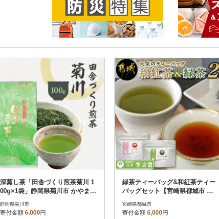
深蒸し茶「田舎づくり煎茶菊川 1
緑茶ティーバッグ&和紅茶ティー
00g×1袋」静岡県菊川市 かやまえ
バッグセット【宮崎県都城市 お
ん
茶の斉光園】
静岡県菊川市
宮崎県都城市
寄付金額
6,000
円
寄付金額
6,000
円