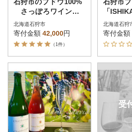
石狩市のブドウ100%
石狩市ブ
さっぽろワインの
「ISHI
石狩ラベル入り5本セ
赤・白2
北海道石狩市
北海道石狩
ット
寄付金額
42,000
円
寄付金額
（1件）
受