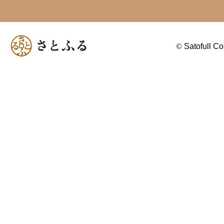
©
Satofull Co.