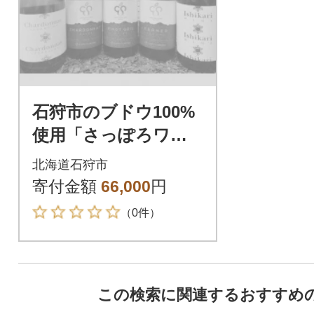
石狩市のブドウ100%
使用「さっぽろワイ
ン」5本セット
北海道石狩市
寄付金額
66,000
円
（0件）
この検索に関連するおすすめ