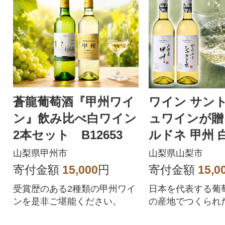
蒼龍葡萄酒『甲州ワイ
ワイン サン
ン』飲み比べ白ワイン
ュワインが贈
2本セット B12653
ルドネ 甲州 
2本 セット
山梨県甲州市
山梨県山梨市
寄付金額
15,000
円
寄付金額
15,0
受賞歴のある2種類の甲州ワイ
日本を代表する葡
ンを是非ご堪能ください。
の産地でつくられ
ワイン2本セット