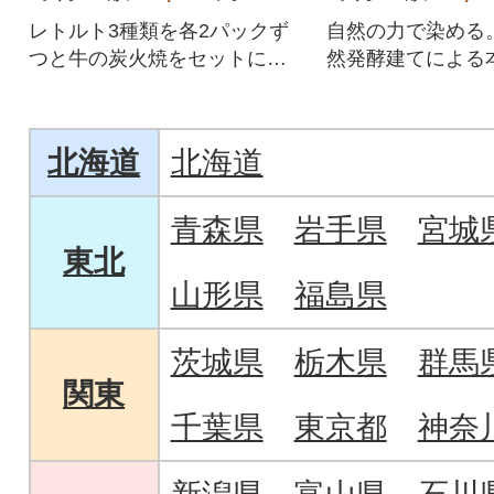
レトルト3種類を各2パックず
自然の力で染める
つと牛の炭火焼をセットにし
然発酵建てによる
ました!!
魅力
北海道
北海道
青森県
岩手県
宮城
東北
山形県
福島県
茨城県
栃木県
群馬
関東
千葉県
東京都
神奈