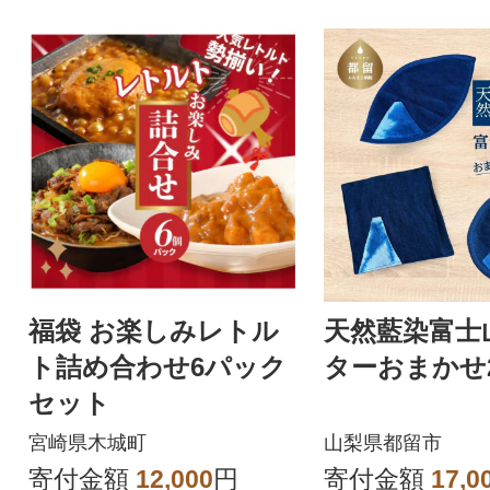
福袋 お楽しみレトル
天然藍染富士
ト詰め合わせ6パック
ターおまかせ
セット
宮崎県木城町
山梨県都留市
寄付金額
12,000
円
寄付金額
17,0