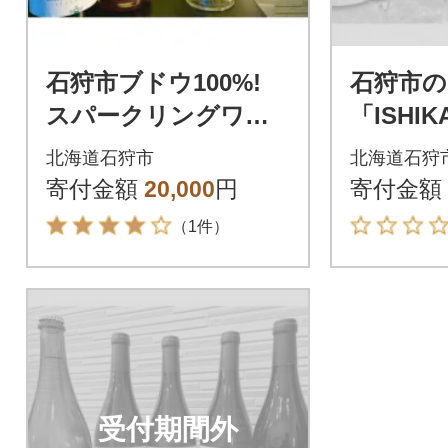
石狩市ブドウ100%!
石狩市の
スパークリングワイ
「ISHI
ン(ロゼ・白) 2本セッ
ネ」「IS
北海道石狩市
北海道石狩
ト
マ・ソー
寄付金額
20,000
円
寄付金額
本セッ
（1件）
受付期間外