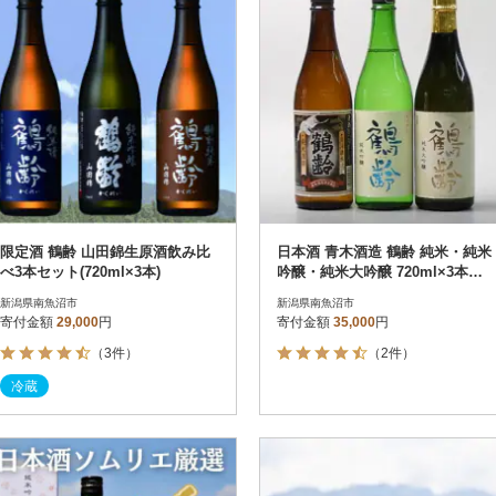
限定酒 鶴齢 山田錦生原酒飲み比
日本酒 青木酒造 鶴齢 純米・純米
べ3本セット(720ml×3本)
吟醸・純米大吟醸 720ml×3本セ
ット
新潟県南魚沼市
新潟県南魚沼市
寄付金額
29,000
円
寄付金額
35,000
円
（3件）
（2件）
冷蔵