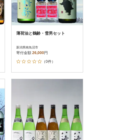
薄荷油と鶴齢・雪男セット
新潟県南魚沼市
寄付金額
26,000
円
（0件）