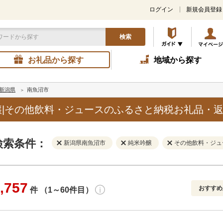
ログイン
新規会員登録
検索
お礼品から探す
地域から探す
新潟県
南魚沼市
|その他飲料・ジュースのふるさと納税お礼品・
検索条件：
新潟県南魚沼市
純米吟醸
その他飲料・ジュ
,757
おすすめ
件 （1～60件目）
寄付金額
解除
地域
解除
おすすめ
円～
新着順