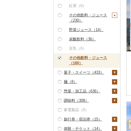
りんごジュース（0）
紅茶（0）
みかんジュース（オレ
その他飲料・ジュース
ンジジュース）（0）
（230）
その他果汁飲料（5）
野菜ジュース（14）
炭酸飲料（36）
豆乳（0）
その他飲料・ジュース
（180）
菓子・スイーツ（433）
麺（8）
ケーキ（9）
惣菜・加工品（636）
クッキー（11）
ラーメン（0）
調味料（308）
焼き菓子（124）
うどん（0）
惣菜（147）
家電製品（0）
プリン（0）
そば（8）
餃子（32）
カレー・シチュー（1
砂糖（0）
2）
旅行券・宿泊券（15）
ゼリー（2）
パスタ（0）
シュウマイ（62）
塩（0）
カレー（9）
鍋（1）
体験・チケット（14）
チョコレート（13）
ひやむぎ（0）
コロッケ（17）
醤油（68）
旅行券（0）