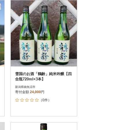
お届け時間帯指定可
発送される月指定可
件数順
90
評価順
120
が高い順
その他
解除
が低い順
さとふる限定のお礼品
定期便
さとふるアプリdeワンストップ申請
対象
雪国のお酒「鶴齢」純米吟醸【四
合瓶720ml×3本】
新潟県南魚沼市
寄付金額
24,000
円
（0件）
件）