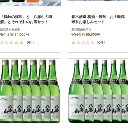
「鶴齢の梅酒」と「八海山の梅
青木酒造 梅酒・焼酎・お手軽純
酒」とそれぞれのお酒セット
米系お楽しみセット
新潟県南魚沼市
新潟県南魚沼市
寄付金額
34,000
円
寄付金額
55,000
円
（0件）
（0件）