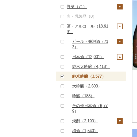
ハンバーグ（190）
豚肉（精肉）（61）
野菜（71）
しゃぶしゃぶ（0）
甘エビ（0）
いくら（0）
精米（15,398）
雑穀（7）
ぶどう・マスカット
もつ鍋（0）
ステーキ（0）
豚肉（加工品）（40
（2）
卵・乳製品（0）
焼肉（2）
ボタンエビ（0）
うに（0）
無洗米（5,990）
餅（602）
いも（4）
4）
ローストビーフ（9）
すき焼き（0）
巨峰（0）
いちご（0）
酒・アルコール（18,91
牛タン（0）
伊勢海老（0）
明太子・たらこ（0）
玄米（3,659）
その他穀物加工品（2
じゃがいも（0）
トマト（0）
ハンバーグ（232）
鶏肉（29）
9）
ビーフジャーキー
しゃぶしゃぶ（1）
48）
ナガノパープル（0）
りんご（0）
和牛（9）
その他エビ（3）
その他魚卵（0）
金芽米（0）
さつまいも（4）
玉ねぎ（0）
（0）
もつ鍋（1）
鶏肉（精肉）（1）
鹿肉（0）
焼肉（1）
パン（2）
ピオーネ（0）
もも（0）
ビール・発泡酒（71
黒毛和牛（19）
貝（3）
ゆめぴりか（0）
その他いも（0）
ねぎ（0）
その他牛肉（加工品）
ハム（0）
ハム・ソーセージ
馬肉（0）
3）
アグー豚（0）
デラウェア（0）
メロン（0）
（45）
（0）
白老牛（0）
帆立（ホタテ）（3）
うなぎ（0）
つや姫（0）
とうもろこし（0）
ソーセージ・ウインナ
羊肉・ラム肉（ジンギ
ビール（2）
日本酒（12,001）
その他豚肉（精肉）
シャインマスカット
さくらんぼ（0）
ー（8）
唐揚げ（21）
スカン）（0）
仙台牛（0）
鮑（アワビ）（0）
鮮魚（0）
コシヒカリ（26,511）
根菜（1）
（56）
（1）
発泡酒（3）
純米大吟醸（4,418）
梨（0）
ベーコン・サラミ
中津からあげ（0）
鴨肉（7）
米沢牛（0）
牡蠣（カキ）（0）
イカ・タコ（0）
はえぬき（0）
人参（1）
アスパラガス（0）
その他ぶどう・マスカ
地ビール・クラフトビ
純米吟醸（3,577）
（0）
マンゴー（3）
水炊き（0）
猪肉（0）
ット（1）
ール（79）
山形牛（0）
あさり（0）
海苔・海藻（1）
さがびより（0）
大根（1）
豆（4）
大吟醸（2,603）
その他豚肉（加工品）
みかん・柑橘（0）
地鶏（0）
その他肉・加工品（1
（232）
常陸牛（0）
しじみ（0）
海苔（0）
干物（0）
あきたこまち（0）
自然薯（0）
きのこ（62）
吟醸（188）
1）
すいか（30）
赤鶏さつま（0）
上州牛（0）
サザエ（0）
わかめ（0）
その他魚介・加工品
ひとめぼれ（0）
レンコン（0）
しいたけ（18）
その他野菜（1）
その他日本酒（6,77
（397）
キウイ（0）
その他鶏肉（8）
9）
飛騨牛（0）
はまぐり（0）
ひじき（0）
ミルキークィーン（2
にんにく・生姜（0）
松茸（0）
山菜（0）
しらす・ちりめん
43）
柿（カキ）（0）
焼酎（2,190）
近江牛（0）
その他貝（1）
その他海苔・海藻
その他根菜（0）
その他きのこ（45）
かぼちゃ（0）
（0）
（1）
ななつぼし（0）
ドライフルーツ（0）
芋焼酎（0）
梅酒（1,540）
神戸牛・神戸ビーフ
茄子（0）
かまぼこ・練り製品