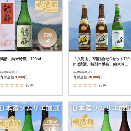
鶴齢 純米吟醸 720ml
「八海山」3種詰合せCセット720
ml(清酒、特別本醸造、純米吟醸5
5%)
新潟県南魚沼市
新潟県南魚沼市
寄付金額
9,000
円
寄付金額
20,000
円
（0件）
（0件）