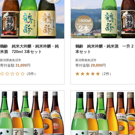
鶴齢 純米大吟醸・純米吟醸・純
鶴齢 純米吟醸・純米酒 一升 2
米酒 720ml 3本セット
本セット
新潟県南魚沼市
新潟県南魚沼市
寄付金額
31,000
円
寄付金額
29,000
円
（0件）
（2件）