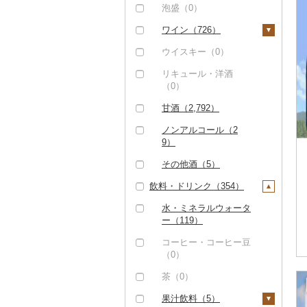
（0）
その他米（223）
その他果物（0）
（0）
麦焼酎（0）
泡盛（0）
レタス（0）
但馬牛（0）
その他魚介・加工品
米焼酎（10）
ワイン（726）
その他野菜（1）
（394）
土佐あかうし（0）
黒糖焼酎（0）
白ワイン（295）
ウイスキー（0）
佐賀牛（0）
その他焼酎（2,178）
赤ワイン（677）
リキュール・洋酒
（0）
長崎和牛（0）
シャンパン・スパーク
リングワイン（0）
甘酒（2,792）
あか牛（0）
その他ワイン（9）
ノンアルコール（2
宮崎牛（0）
9）
その他牛肉（精肉）
その他酒（5）
（1）
飲料・ドリンク（354）
水・ミネラルウォータ
ー（119）
コーヒー・コーヒー豆
（0）
茶（0）
果汁飲料（5）