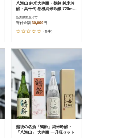
八海山 純米大吟醸・鶴齢 純米吟
醸・高千代 巻機純米吟醸 720ml×
3本セット
新潟県南魚沼市
寄付金額
30,000
円
（0件）
越後の名酒「鶴齢」純米吟醸・
「八海山」 大吟醸 一升瓶セット