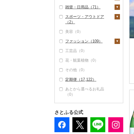
シチュー（3）
肉（1）
ピザ（14）
雑貨・日用品（71）
カステラ（8）
そうめん（0）
その他惣菜（90）
味噌（123）
宿泊券（15）
PayPay商品券（13）
魚（0）
レトルト（394）
スポーツ・アウトドア
アイス・ジェラート
その他麺（0）
酢（0）
食事券（0）
家具・インテリア
（2）
（16）
その他鍋（0）
スープ（0）
（0）
だし（0）
温泉・サウナ・スパ利
美容（0）
その他洋菓子（13）
豆腐・納豆（1）
用券（1）
寝具（0）
ゴルフ（0）
食用油（4）
ファッション（109）
煎餅・おかき（0）
豆腐（1）
漬物（17）
水族館（0）
タオル（0）
釣り（0）
えごま油（0）
はちみつ（126）
工芸品（0）
羊羹（0）
納豆（0）
梅干（0）
缶詰・瓶詰（7）
動物園（0）
文房具・印鑑（0）
サイクリング（0）
鞄・バッグ（0）
オリーブオイル（0）
ドレッシング（0）
花・観葉植物（0）
饅頭（1）
キムチ（0）
肉（0）
乾物（0）
釣り（0）
食器（1）
アウトドア・キャンプ
洋服（0）
ごま油（0）
その他調味料（11）
（2）
その他（0）
大福（0）
その他漬物（17）
魚（0）
燻製（スモーク）
ダイビング（0）
グラス・カップ（1）
キッチン用品（0）
和服（0）
その他食用油（4）
みりん（7）
（0）
その他スポーツ（0）
定期便（17,122）
その他和菓子（259）
果物（0）
スキーチケット・リフ
タンブラー（0）
日用品（64）
靴・履物（109）
ケチャップ（0）
おせち（0）
ト券（0）
あとから選べるお礼品
ジャム（0）
箸（0）
洗剤（0）
楽器・器材（0）
靴・シューズ（0）
アクセサリー（0）
こしょう（0）
（0）
その他加工品（79）
ゴルフプレー券（0）
その他缶詰・瓶詰
スプーン・フォーク・
トイレットペーパー
本・CD・DVD（0）
スリッパ・下駄・草履
その他服飾小物（0）
その他調味料（4）
（7）
花火大会チケット
ナイフ（0）
（0）
（109）
おもちゃ・ぬいぐるみ
（0）
さとふる公式
皿・椀（0）
ティッシュ（0）
（0）
その他靴・履物（0）
カタログギフト（0）
弁当箱（0）
その他日用品（64）
ご当地キャラクター
その他体験・チケット
（0）
その他食器（0）
（0）