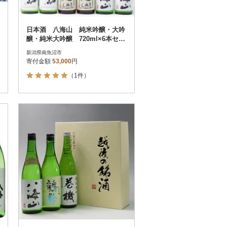
日本酒 八海山 純米吟醸・大吟
醸・純米大吟醸 720ml×6本セッ
ト
新潟県南魚沼市
寄付金額
53,000
円
（1件）