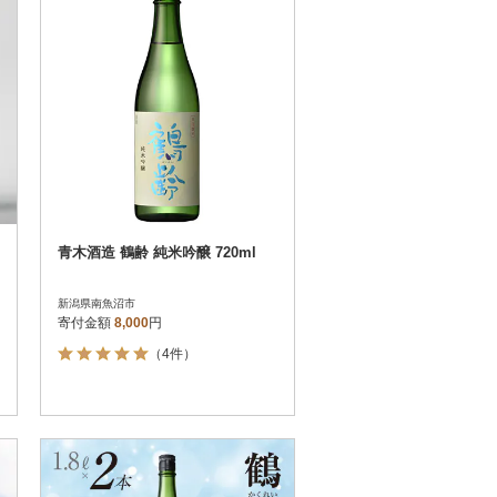
青木酒造 鶴齢 純米吟醸 720ml
新潟県南魚沼市
寄付金額
8,000
円
（4件）