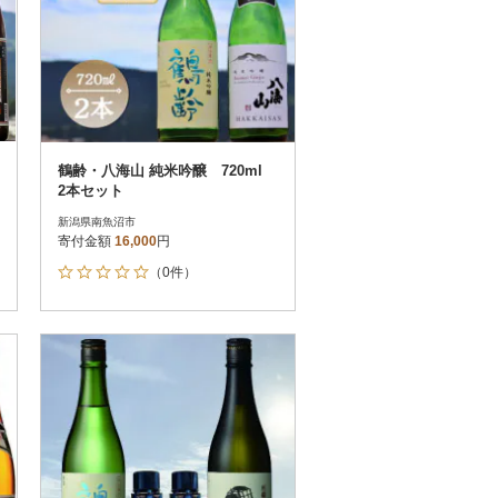
鶴齢・八海山 純米吟醸 720ml
2本セット
新潟県南魚沼市
寄付金額
16,000
円
（0件）