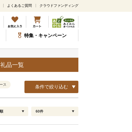
よくあるご質問
クラウドファンディング
メ
イ
ン
コ
ン
特集・キャンペーン
テ
ン
ツ
に
ス
返礼品一覧
キ
ッ
プ
ース
条件で絞り込む
順
60件
配送指定
解除
順
30
お届け日時指定可
60