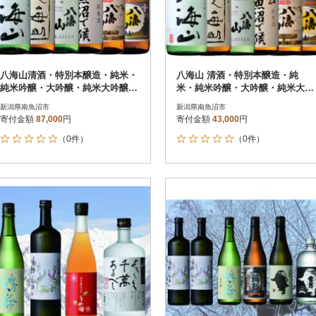
八海山清酒・特別本醸造・純米・
八海山 清酒・特別本醸造・純
純米吟醸・大吟醸・純米大吟醸18
米・純米吟醸・大吟醸・純米大吟
00ml×6本セット
醸 720ml×6本セット
新潟県南魚沼市
新潟県南魚沼市
寄付金額
87,000
円
寄付金額
43,000
円
（0件）
（0件）