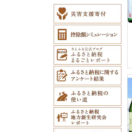
ベビー用品（0）
ペット用品（0）
防災グッズ（0）
その他雑貨（6）