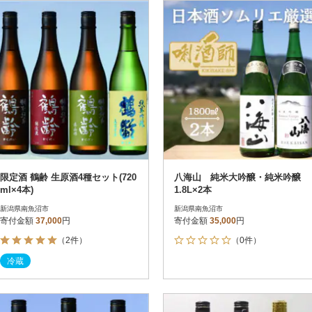
円
レビュー
レビュー
決済方法
解除
寄付金額
PayPay
発送種別
解除
クレジットカード決済
寄付金額
通常
Amazon Pay
冷蔵便
楽天ペイ
冷凍便
メルペイ
コンビニ支払い
ソフトバンクまとめて支払い
au PAY（auかんたん決済）
限定酒 鶴齢 生原酒4種セット(720
八海山 純米大吟醸・純米吟醸
d払い
ml×4本)
1.8L×2本
金融機関(Pay-easy決済)
新潟県南魚沼市
新潟県南魚沼市
寄付金額
37,000
円
寄付金額
35,000
円
（2件）
（0件）
解除
結果を見る（
3,757
冷蔵