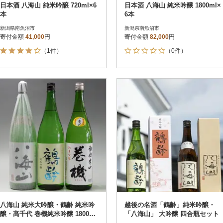
日本酒 八海山 純米吟醸 720ml×6
日本酒 八海山 純米吟醸 1800ml×
本
6本
新潟県南魚沼市
新潟県南魚沼市
寄付金額
41,000
円
寄付金額
82,000
円
（1件）
（0件）
八海山 純米大吟醸・鶴齢 純米吟
越後の名酒「鶴齢」純米吟醸・
醸・高千代 巻機純米吟醸 1800ml
「八海山」 大吟醸 四合瓶セット
×3本セット