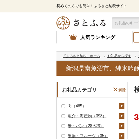
初めての方でも簡単！ふるさと納税サイト
人気ランキング
「ふるさと納税」ホーム
お礼品から探す
新潟県南魚沼市、純米吟醸
お礼品カテゴリ
解除
肉（485）
3
魚介・海産物（398）
牛肉（精肉）（31）
米・パン（28,626）
ステーキ（26）
牛肉（加工品）（23
カニ（0）
7）
果物・フルーツ（35）
すき焼き（0）
エビ（3）
米（27,797）