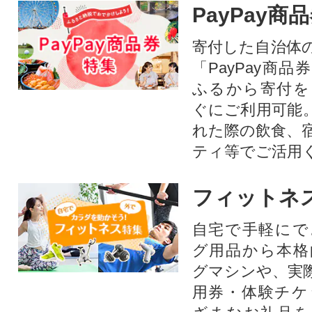
PayPay商
などを野菜詰め合わせ!野菜ジ
ュース・野菜スープなど野菜
寄付した自治体
中心の生活に、アウトドア、
「PayPay商
キャンプなどのBBQ(バーベキ
ュー)にもご活用いただけま
ふるから寄付を
す。
ぐにご利用可能
れた際の飲食、
ティ等でご活用
フィットネ
自宅で手軽にで
グ用品から本格
グマシンや、実
用券・体験チケ