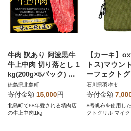
牛肉 訳あり 阿波黒牛
【カーキ】oxt
牛上中肉 切り落とし 1
トス)マウン
kg(200g×5パック) 北
ーフェクトグ
島藤原精肉店 徳島県
イクロ[スクエ
徳島県北島町
石川県羽咋市
布ケース
寄付金額
15,000
円
寄付金額
7,00
北島町で68年愛される精肉店
8号帆布を使用し
の牛上中肉1kg
クトグリル マイク
用」のケースです