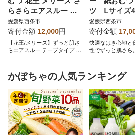
むつ 花王 メリーズ さ
ー 紙おむつ
らさらエアスルー テ
ツ Lサイズ4
ープタイプSサイズ(62
×3パック
愛媛県西条市
愛媛県西条市
枚×2袋)
寄付金額
12,000
円
寄付金額
17,0
【花王/メリーズ】ずっと肌さ
快適なはき心地と
らエアスルー テープタイプ S
性でずっと肌さら
サイズ 2袋【日用消耗品】
の肌をやさしく包
つです!
かぼちゃの人気ランキング