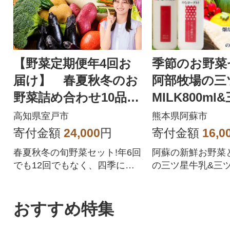
【野菜定期便年4回お
季節のお野菜
届け】 春夏秋冬のお
阿部牧場の三
野菜詰め合わせ10品
MILK800m
レシピ付き春夏秋冬の
むヨーグルト8
高知県室戸市
熊本県阿蘇市
野菜セット
ット
寄付金額
24,000
円
寄付金額
16,0
春夏秋冬の旬野菜セット!年6回
阿蘇の新鮮お野菜
でも12回でもなく、四季に合
の三ツ星牛乳&三
わせた年4回の野菜定期便です!
グルトをお届けしま
時期によって、旬のとまと(ト
マト)、なす、さつま芋(さつま
おすすめ特集
いも)、大根、じゃがいも、人
参(ニンジン)、キャベツ、白菜