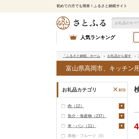
初めての方でも簡単！ふるさと納税サイト
人気ランキング
「ふるさと納税」ホーム
お礼品から探す
富山県高岡市、キッチン用
お礼品カテゴリ
解除
肉（12）
魚介・海産物（237）
牛肉（精肉）（6）
4
米・パン（11）
ステーキ（3）
牛肉（加工品）（2）
カニ（0）
果物・フルーツ（0）
すき焼き（3）
ハンバーグ（2）
豚肉（精肉）（0）
エビ（0）
米（10）