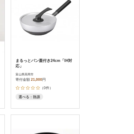
まるっとパン蓋付き24cm「IH対
応」
富山県高岡市
寄付金額
21,000
円
（0件）
選べる：熱源