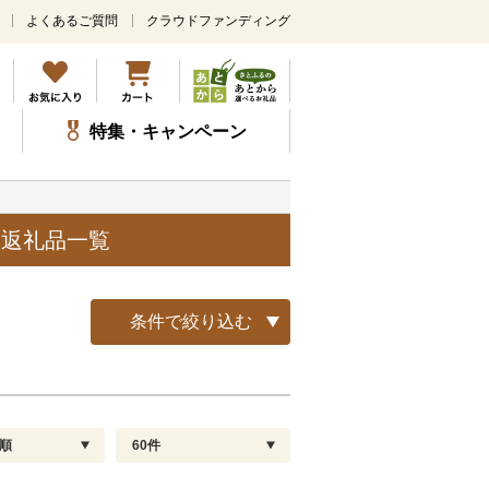
よくあるご質問
クラウドファンディング
メ
イ
ン
コ
ン
特集・キャンペーン
テ
ン
ツ
に
ス
・返礼品一覧
キ
ッ
プ
条件で絞り込む
順
60件
配送指定
解除
順
30