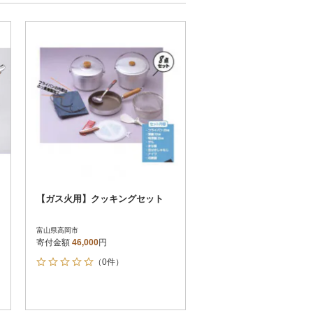
お届け日時指定可
60
お届け時間帯指定可
発送される月指定可
件数順
90
評価順
120
が高い順
その他
解除
が低い順
さとふる限定のお礼品
定期便
さとふるアプリdeワンストップ申請
対象
【ガス火用】クッキングセット
富山県高岡市
寄付金額
46,000
円
（0件）
件）