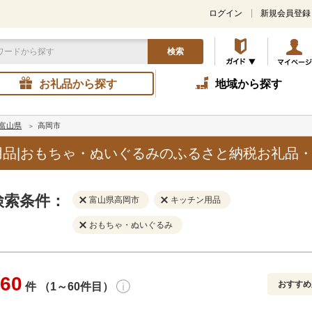
ログイン
新規会員登録
検索
お礼品から探す
地域から探す
富山県
高岡市
品|おもちゃ・ぬいぐるみのふるさと納税お礼品
検索条件：
富山県高岡市
キッチン用品
おもちゃ・ぬいぐるみ
60
おすすめ
件 （1～60件目）
寄付金額
解除
地域
解除
おすすめ