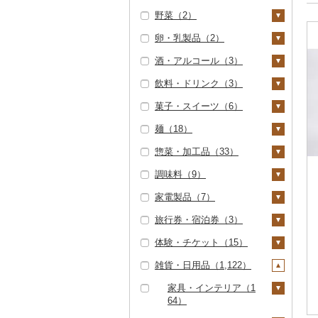
野菜（2）
しゃぶしゃぶ（0）
もつ鍋（0）
豚肉（加工品）（3）
いくら（0）
精米（8）
雑穀（0）
卵・乳製品（2）
焼肉（0）
ローストビーフ（0）
ハンバーグ（0）
鶏肉（1）
うに（0）
無洗米（0）
餅（0）
いも（0）
酒・アルコール（3）
牛タン（0）
ビーフジャーキー
もつ鍋（1）
鶏肉（精肉）（0）
鹿肉（0）
明太子・たらこ（0）
玄米（0）
その他穀物加工品
トマト（0）
卵（2）
（0）
（1）
飲料・ドリンク（3）
和牛（0）
ハム（0）
ハム・ソーセージ
馬肉（0）
その他魚卵（0）
金芽米（0）
玉ねぎ（0）
チーズ（0）
ビール・発泡酒（0）
その他牛肉（加工品）
（0）
パン（0）
菓子・スイーツ（6）
黒毛和牛（0）
ソーセージ・ウインナ
羊肉・ラム肉（ジンギ
貝（0）
ゆめぴりか（0）
ねぎ（0）
ヨーグルト（0）
日本酒（1）
水・ミネラルウォータ
（0）
ー（0）
唐揚げ（1）
スカン）（0）
ー（0）
麺（18）
白老牛（0）
うなぎ（0）
つや姫（0）
とうもろこし（0）
牛乳（0）
純米大吟醸（0）
焼酎（2）
ケーキ（1）
ベーコン・サラミ
中津からあげ（0）
鴨肉（0）
コーヒー・コーヒー豆
惣菜・加工品（33）
仙台牛（0）
鮮魚（0）
コシヒカリ（6）
根菜（1）
バター（0）
純米吟醸（0）
芋焼酎（0）
梅酒（0）
クッキー（0）
ラーメン（14）
（0）
（0）
水炊き（0）
猪肉（0）
調味料（9）
米沢牛（0）
イカ・タコ（2）
はえぬき（0）
人参（0）
アスパラガス（0）
その他乳製品（0）
大吟醸（0）
麦焼酎（0）
泡盛（0）
焼き菓子（2）
うどん（0）
惣菜（16）
その他豚肉（加工品）
茶（1）
地鶏（0）
その他肉・加工品
（2）
家電製品（7）
山形牛（0）
イカ（2）
海苔・海藻（3）
さがびより（0）
大根（0）
豆（0）
吟醸（0）
米焼酎（0）
ワイン（0）
プリン（1）
そば（1）
餃子（16）
カレー・シチュー
砂糖（0）
（0）
飲料（0）
果汁飲料（0）
赤鶏さつま（0）
（1）
旅行券・宿泊券（3）
常陸牛（0）
タコ（1）
海苔（0）
干物（0）
あきたこまち（0）
自然薯（0）
きのこ（1）
その他日本酒（1）
黒糖焼酎（0）
ウイスキー（0）
ゼリー（0）
パスタ（0）
シュウマイ（0）
塩（0）
季節・空調家電（0）
茶葉・ティーバッグ
紅茶（0）
その他鶏肉（0）
カレー（1）
鍋（5）
（0）
体験・チケット（15）
上州牛（0）
わかめ（0）
その他魚介・加工品
ひとめぼれ（0）
レンコン（0）
しいたけ（0）
その他野菜（0）
その他焼酎（2）
リキュール・洋酒
チョコレート（0）
ひやむぎ（0）
コロッケ（0）
醤油（3）
キッチン家電（0）
旅行券（0）
その他飲料・ジュース
（234）
（0）
シチュー（0）
肉（5）
ピザ（0）
静岡茶（0）
（2）
雑貨・日用品（1,122）
飛騨牛（0）
ひじき（0）
ミルキークィーン
にんにく・生姜（1）
松茸（0）
カステラ（0）
そうめん（0）
その他惣菜（2）
味噌（2）
照明器具（7）
宿泊券（3）
PayPay商品券（0）
しらす・ちりめん
（0）
甘酒（0）
魚（0）
レトルト（0）
足柄茶（0）
野菜ジュース（0）
近江牛（0）
その他海苔・海藻
その他根菜（0）
その他きのこ（1）
アイス・ジェラート
その他麺（4）
酢（0）
パソコン・周辺機器
食事券（5）
家具・インテリア（1
（0）
（3）
ななつぼし（0）
ノンアルコール（0）
（2）
その他鍋（0）
スープ（0）
（0）
64）
知覧茶（0）
炭酸飲料（0）
神戸牛・神戸ビーフ
だし（0）
温泉・サウナ・スパ利
かまぼこ・練り製品