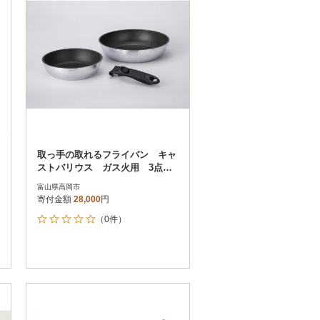
取っ手の取れるフライパン キャ
ストバリウス ガス火用 3点セ
ット
富山県高岡市
寄付金額
28,000
円
（0件）