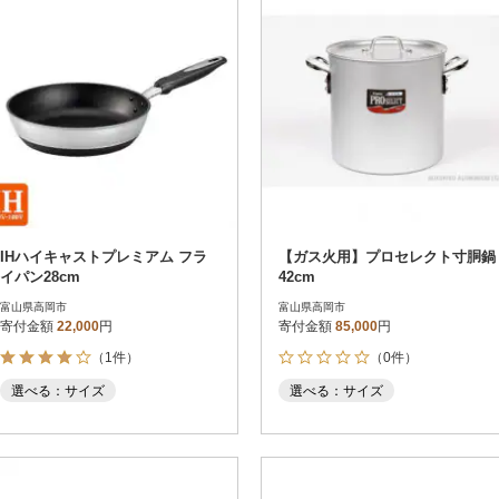
IHハイキャストプレミアム フラ
【ガス火用】プロセレクト寸胴鍋
イパン28cm
42cm
富山県高岡市
富山県高岡市
寄付金額
22,000
円
寄付金額
85,000
円
（1件）
（0件）
選べる：サイズ
選べる：サイズ