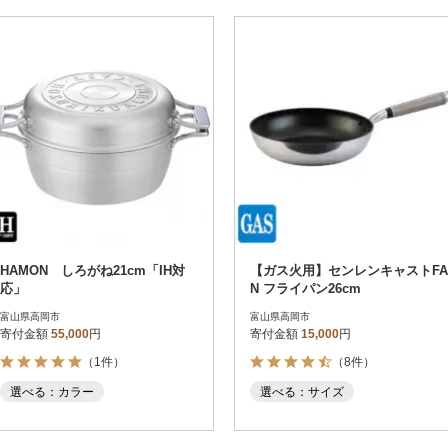
HAMON しろがね21cm「IH対
【ガス火用】センレンキャストFA
応」
N フライパン26cm
富山県高岡市
富山県高岡市
寄付金額
55,000
円
寄付金額
15,000
円
（1件）
（8件）
選べる：カラー
選べる：サイズ