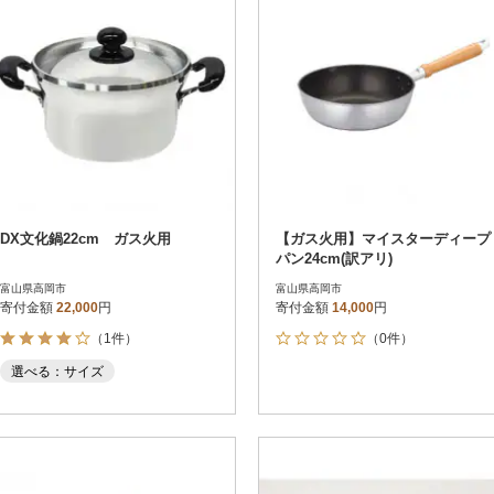
DX文化鍋22cm ガス火用
【ガス火用】マイスターディープ
パン24cm(訳アリ)
富山県高岡市
富山県高岡市
寄付金額
22,000
円
寄付金額
14,000
円
（1件）
（0件）
選べる：サイズ