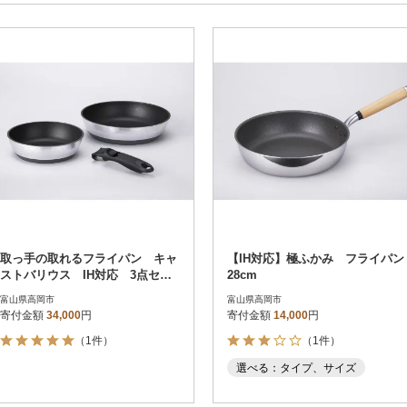
円～
新着順
円
レビュー
レビュー
決済方法
解除
寄付金額
PayPay
発送種別
解除
クレジットカード決済
寄付金額
通常
Amazon Pay
冷蔵便
楽天ペイ
冷凍便
メルペイ
コンビニ支払い
ソフトバンクまとめて支払い
au PAY（auかんたん決済）
取っ手の取れるフライパン キャ
【IH対応】極ふかみ フライパン
d払い
ストバリウス IH対応 3点セッ
28cm
金融機関(Pay-easy決済)
ト
富山県高岡市
富山県高岡市
寄付金額
34,000
円
寄付金額
14,000
円
（1件）
（1件）
解除
結果を見る（
460
選べる：タイプ、サイズ