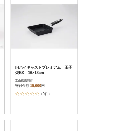
IHハイキャストプレミアム 玉子
焼BK 16×18cm
富山県高岡市
寄付金額
15,000
円
（0件）