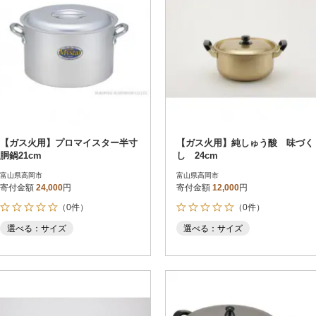
【ガス火用】プロマイスター半寸
【ガス火用】純しゅう酸 味づく
胴鍋21cm
し 24cm
富山県高岡市
富山県高岡市
寄付金額
24,000
円
寄付金額
12,000
円
（0件）
（0件）
選べる：サイズ
選べる：サイズ