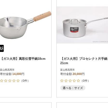
【ガス火用】萬彩伝雪平鍋18cm
【ガス火用】プロセレクト片手鍋
21cm
富山県高岡市
富山県高岡市
寄付金額
14,000
円
寄付金額
20,000
円
（0件）
（0件）
選べる：サイズ