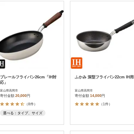
プレールフライパン26cm「IH対
ふかみ 深型フライパン22cm IH用
応」
富山県高岡市
富山県高岡市
寄付金額
20,000
円
寄付金額
14,000
円
（8件）
（1件）
選べる：タイプ、サイズ