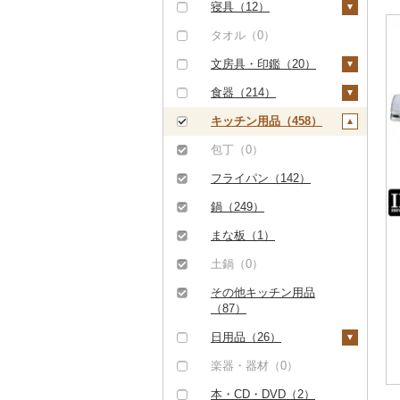
（0）
その他米（3）
その他酒（0）
その他洋菓子（0）
豆腐・納豆（0）
TV・オーディオ・カ
用券（0）
タンス（0）
寝具（12）
（7）
八女茶（0）
豆乳（0）
食用油（0）
メラ（0）
但馬牛（0）
煎餅・おかき（0）
漬物（2）
水族館（0）
机・テーブル（0）
布団（12）
タオル（0）
その他魚介・加工品
その他茶（1）
その他飲料・ジュース
はちみつ（0）
美容・健康家電（0）
（227）
（2）
土佐あかうし（0）
羊羹（0）
梅干（0）
缶詰・瓶詰（1）
動物園（0）
椅子・チェア・ソファ
枕（0）
文房具・印鑑（20）
ドレッシング（0）
カー用品（0）
（0）
佐賀牛（0）
饅頭（0）
キムチ（0）
肉（0）
乾物（0）
釣り（0）
毛布（0）
ボールペン（0）
食器（214）
その他調味料（6）
時計（0）
その他家具・インテリ
長崎和牛（0）
大福（0）
その他漬物（2）
魚（0）
燻製（スモーク）
ダイビング（0）
タオルケット（0）
ノート・ファイル
グラス・カップ（9
キッチン用品（458）
ア（163）
みりん（0）
（0）
その他家電（0）
（0）
5）
あか牛（0）
その他和菓子（1）
果物（0）
スキーチケット・リフ
その他寝具（0）
包丁（0）
ケチャップ（0）
おせち（0）
ト券（0）
印鑑（0）
タンブラー（18）
宮崎牛（0）
ジャム（0）
フライパン（142）
こしょう（0）
その他加工品（11）
ゴルフプレー券（0）
その他文房具（20）
箸（12）
その他牛肉（精肉）
その他缶詰・瓶詰
鍋（249）
その他調味料（5）
（2）
（1）
花火大会チケット
スプーン・フォーク・
まな板（1）
（4）
ナイフ（7）
土鍋（0）
カタログギフト（0）
皿・椀（42）
その他キッチン用品
その他体験・チケット
弁当箱（0）
（87）
（8）
その他食器（53）
日用品（26）
洗剤（0）
楽器・器材（0）
トイレットペーパー
本・CD・DVD（2）