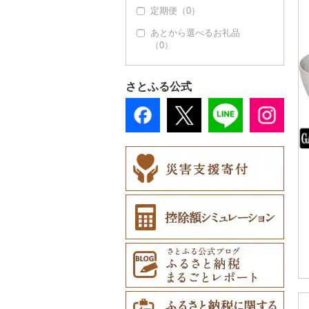
その他スポーツ（2）
キャリーバッグ・スー
定期便（0）
靴・履物（0）
信楽焼（0）
その他装飾品・工芸品
地域サービス（3）
ツケース（0）
ウェア・ユニフォーム
（81）
あとから選べるお礼品
アクセサリー（6）
唐津焼（0）
その他（12）
（0）
その他鞄・バッグ
（0）
数珠（0）
（3）
ペンダント・ネックレ
その他服飾小物（5
備前焼（0）
その他スポーツ（2）
ス（1）
5）
工芸品（61）
美濃焼（0）
さとふる公式
ピアス・イヤリング
財布（0）
播州そろばん（0）
村上木彫堆朱（0）
（2）
ショール・ストール
美濃和紙（0）
その他陶器・漆器（8
真珠・パール（0）
（0）
3）
民芸品（1）
その他アクセサリー
ネクタイ・ベルト（4
（3）
6）
マフラー・手袋（0）
その他服飾小物（9）