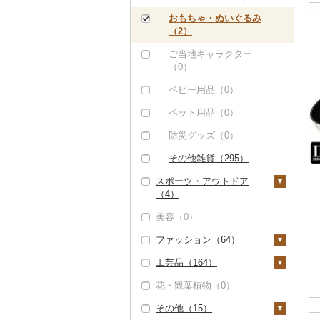
（2）
おもちゃ・ぬいぐるみ
ティッシュ（4）
（2）
その他日用品（21）
ご当地キャラクター
（0）
ベビー用品（0）
ペット用品（0）
防災グッズ（0）
その他雑貨（295）
スポーツ・アウトドア
（4）
美容（0）
ゴルフ（0）
ファッション（64）
釣り（0）
工芸品（164）
サイクリング（0）
鞄・バッグ（3）
花・観葉植物（0）
アウトドア・キャンプ
トートバッグ・ショル
洋服（0）
織物（0）
（2）
ダーバッグ（0）
その他（15）
和服（0）
陶器・漆器（83）