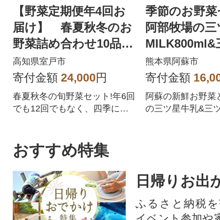
【野菜定期便年4回お
季節のお野菜
届け】 春夏秋冬のお
阿部牧場の三
野菜詰め合わせ10品
MILK800m
レシピ付き春夏秋冬の
むヨーグルト8
高知県室戸市
熊本県阿蘇市
野菜セット
ット
寄付金額
24,000
円
寄付金額
16,0
春夏秋冬の旬野菜セット!年6回
阿蘇の新鮮お野菜
でも12回でもなく、四季に合
の三ツ星牛乳&三
わせた年4回の野菜定期便です!
グルトをお届けしま
時期によって、旬のとまと(ト
マト)、なす、さつま芋(さつま
おすすめ特集
いも)、大根、じゃがいも、人
参(ニンジン)、キャベツ、白菜
日帰りお出
などを野菜詰め合わせ!野菜ジ
ュース・野菜スープなど野菜
ふるさと納税を
中心の生活に、アウトドア、
イベント参加や
キャンプなどのBBQ(バーベキ