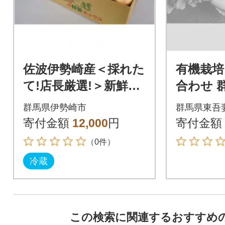
佐波伊勢崎産＜採れた
有機栽培
て!店長厳選!＞新鮮野
合わせ 
菜詰め合わせ
妻 有機J
群馬県伊勢崎市
群馬県東吾
[No.5819
寄付金額
12,000
円
寄付金額
（0件）
冷蔵
この検索に関連するおすすめ