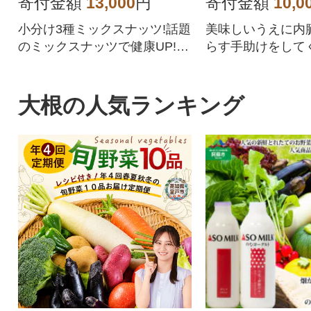
寄付金額
13,000
円
寄付金額
10,0
小分け3種ミックスナッツ!話題
美味しいうえに内
のミックスナッツで健康UP!持
らす手助けをしてく
ち運び便利な小分け小袋。
大根の人気ランキング