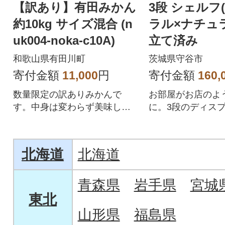
【訳あり】有田みかん
3段 シェルフ
約10kg サイズ混合 (n
ラル×ナチュ
uk004-noka-c10A)
立て済み
和歌山県有田川町
茨城県守谷市
寄付金額
11,000
円
寄付金額
160,
数量限定の訳ありみかんで
お部屋がお店のよ
す。中身は変わらず美味しい
に。3段のディス
ですよ!
は組み立てもなく
状態でお届け。
北海道
北海道
青森県
岩手県
宮城
東北
山形県
福島県