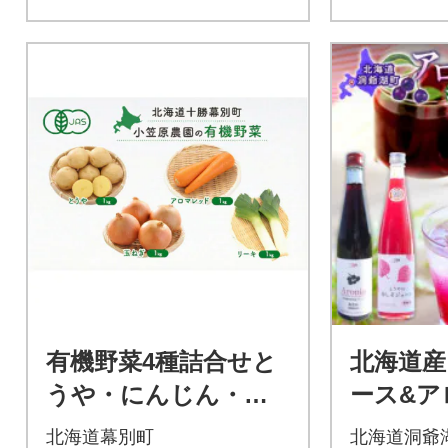
有機野菜4種詰合せと
北海道産
うや・にんじん・玉
ース&ア
ねぎ・リーキ 各1kg
ス 500m
北海道幕別町
北海道洞爺