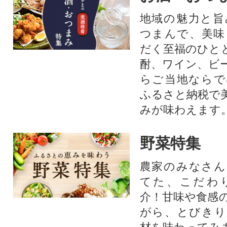
リングストックにも、役立ち
地域の魅力と旨
ます!※室戸海洋深層水を100%
つまんで、美味
原料にした保存水・備蓄水で
す。
だく至福のひと
酎、ワイン、ビ
らご当地ならで
ふるさと納税で
みが味わえます
野菜特集
農家のみなさん
てた、こだわ
介！甘味や食感
がら、とびきり