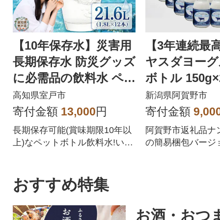
【10年保存水】災害用
【3年連続最
長期保存水 防災グッズ
ヤスダヨーグ
に必需品の飲料水 ペ
ボトル 150g×
ットボトル
高知県室戸市
新潟県阿賀野市
寄付金額
13,000
円
寄付金額
9,00
長期保存可能(賞味期限10年以
阿賀野市返礼品ナ
上)なペットボトル飲料水!いつ
の簡易梱包バージ
くるかわからない災害や非常
しました!
時の災害用品、長期保存水と
しておすすめです。非常災害
おすすめ特集
備蓄品として保存用の非常食
と一緒に防災セットにいかが
お酒・おつ
でしょうか。日用品にもロー