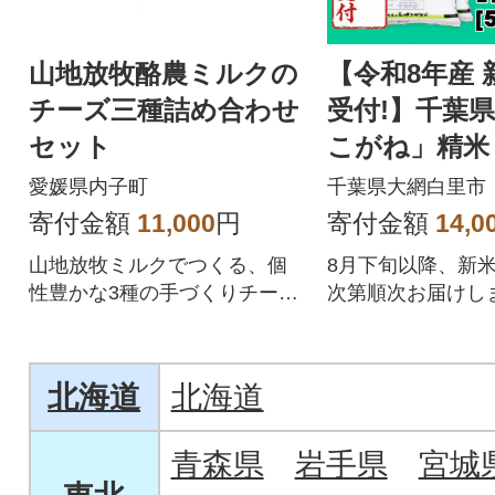
山地放牧酪農ミルクの
【令和8年産 
チーズ三種詰め合わせ
受付!】千葉
セット
こがね」精米 1
g×2袋)
愛媛県内子町
千葉県大網白里市
寄付金額
11,000
円
寄付金額
14,0
山地放牧ミルクでつくる、個
8月下旬以降、新
性豊かな3種の手づくりチーズ
次第順次お届けしま
詰め合わせ
北海道
北海道
青森県
岩手県
宮城