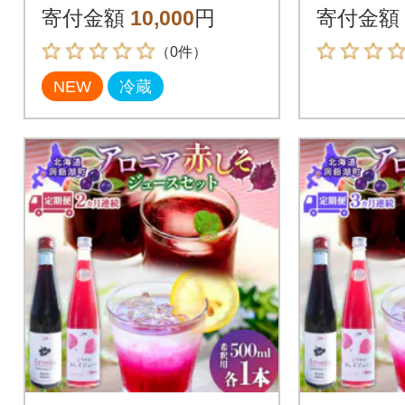
《秋出荷先行予約》[5
比べ セ
寄付金額
10,000
円
寄付金額
3691413]
（0件）
NEW
冷蔵