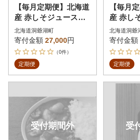
【毎月定期便】北海道
【毎月定
産 赤しそジュース&
産 赤し
アロニアジュース[50
アロニア
北海道洞爺湖町
北海道洞爺
0ml 各1本]全2回
0ml 各1
寄付金額
27,000
円
寄付金額
（0件）
定期便
定期便
受付期間外
受