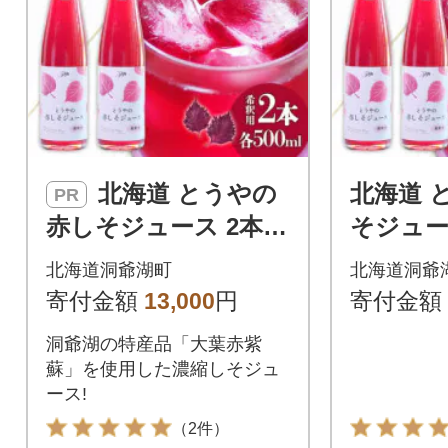
北海道 とうやの
北海道 
PR
赤しそジュース 2本入
そジュー
り 希釈用 ピュアフー
希釈用 
北海道洞爺湖町
北海道洞爺
ズとうや 洞爺湖町
とうや 
寄付金額
13,000
円
寄付金額
洞爺湖の特産品「大葉赤紫
蘇」を使用した濃縮しそジュ
ース!
（2件）