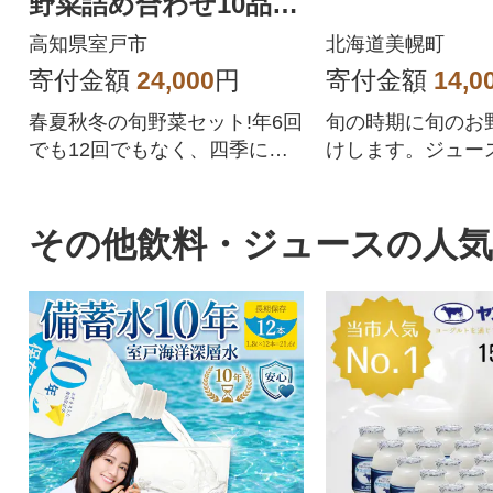
野菜詰め合わせ10品
レシピ付き春夏秋冬の
高知県室戸市
北海道美幌町
野菜セット
寄付金額
24,000
円
寄付金額
14,0
春夏秋冬の旬野菜セット!年6回
旬の時期に旬のお
でも12回でもなく、四季に合
けします。ジュー
わせた年4回の野菜定期便です!
おすすめです!
時期によって、旬のとまと(ト
マト)、なす、さつま芋(さつま
その他飲料・ジュースの人
いも)、大根、じゃがいも、人
参(ニンジン)、キャベツ、白菜
などを野菜詰め合わせ!野菜ジ
ュース・野菜スープなど野菜
中心の生活に、アウトドア、
キャンプなどのBBQ(バーベキ
ュー)にもご活用いただけま
す。