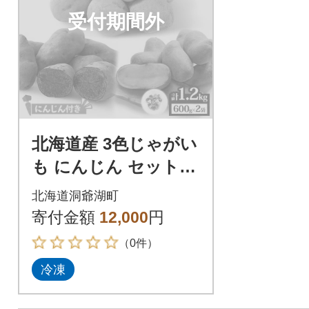
受付期間外
北海道産 3色じゃがい
も にんじん セット 6
00g×2 計1.2kg 野菜
北海道洞爺湖町
冷凍 北海道 洞爺湖町
寄付金額
12,000
円
（0件）
冷凍