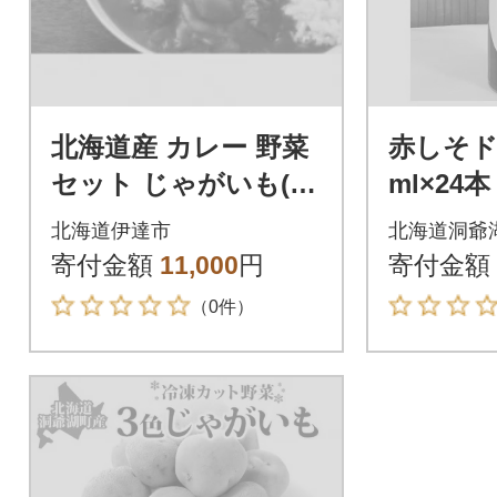
北海道産 カレー 野菜
赤しそド
セット じゃがいも(と
ml×24本
うや・メークイン・
北海道伊達市
北海道洞爺
北あかりから2種)玉ね
寄付金額
11,000
円
寄付金額
ぎ 人参
（0件）