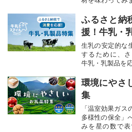
材を味わってみ
ふるさと納
援！牛乳・
生乳の安定的な
するために、さ
牛乳・乳製品を
環境にやさ
集
「温室効果ガス
多様性の保全」
みを星の数で表