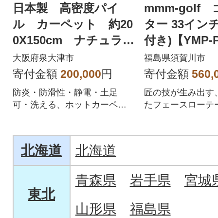
日本製 高密度パイ
mmm-golf
ル カーペット 約20
ター 33イン
0X150cm ナチュラ
付き)【YMP-
ル 1枚 700044000
本製 JSS採
大阪府泉大津市
福島県須賀川市
寄付金額
200,000
円
寄付金額
560,
防炎・防滑性・静電・土足
匠の技が生み出す
可・洗える、ホットカーペッ
たフェースローテ
ト・床暖房OKです。
北海道
北海道
青森県
岩手県
宮城
東北
山形県
福島県