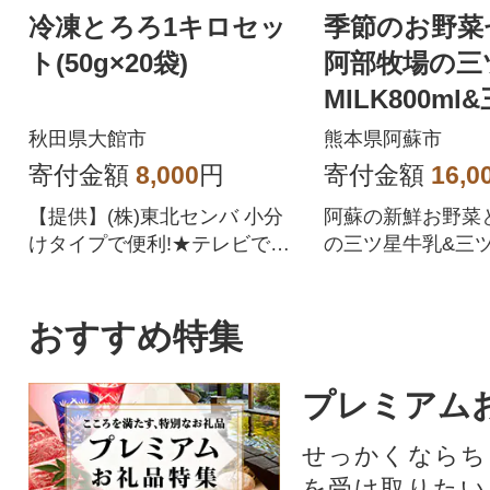
冷凍とろろ1キロセッ
季節のお野菜
ト(50g×20袋)
阿部牧場の三
MILK800m
むヨーグルト8
秋田県大館市
熊本県阿蘇市
ット
寄付金額
8,000
円
寄付金額
16,0
【提供】(株)東北センバ 小分
阿蘇の新鮮お野菜
けタイプで便利!★テレビで紹
の三ツ星牛乳&三
介されました! 2024年10月28
グルトをお届けしま
日に日本テレビの番組でこち
らの『冷凍とろろ』が紹介さ
おすすめ特集
れました。そのまま食べて
も、お料理に活用してもいい
プレミアム
ですよ!!【お礼の品No】40P32
17
せっかくならち
を受け取りたい