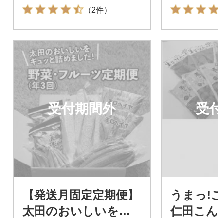
（2件）
受付期間外
受
【発送月固定定期便】
うまっ!
太田のおいしいをギ
仁田こ