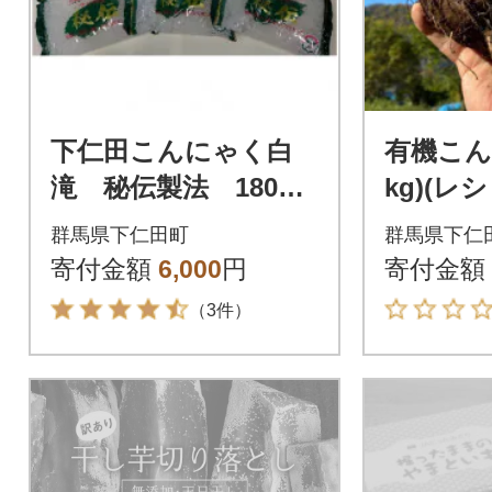
下仁田こんにゃく白
有機こん
滝 秘伝製法 180g×
kg)(
12袋
き)
群馬県下仁田町
群馬県下仁
寄付金額
6,000
円
寄付金額
（3件）