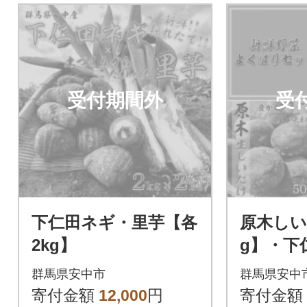
受付期間外
受
下仁田ネギ・里芋【各
原木しい
2kg】
g】・下
g】・里
群馬県安中市
群馬県安中
よくば
寄付金額
12,000
円
寄付金額