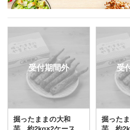
受付期間外
受
掘ったままの大和
掘った
芋 約2kg×2ケース
芋 約2k