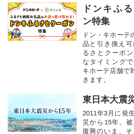
ドンキふる
ン特集
ドン・キホーテ
品と引き換え可
るさとクーポン
なタイミングで
キホーテ店舗で
きます。
東日本大震災
2011年3月に
災から15年。
復興のいま、そ