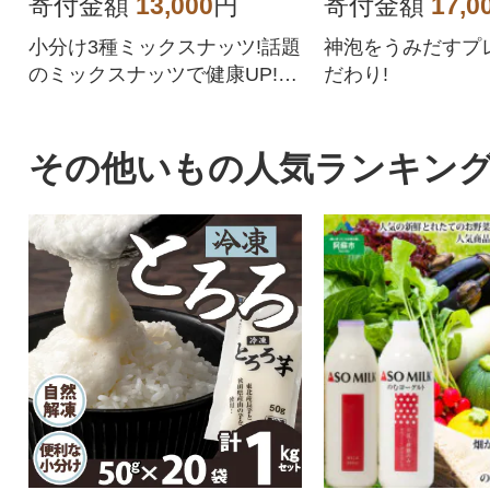
寄付金額
13,000
円
寄付金額
17,0
小分け3種ミックスナッツ!話題
神泡をうみだすプ
のミックスナッツで健康UP!持
だわり!
ち運び便利な小分け小袋。
その他いもの人気ランキン