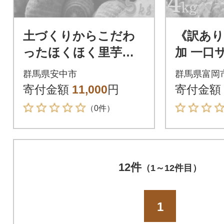
土づくりからこだわ
《訳あり
ったほくほく里芋【5
加 一口
kg】
し・干し
群馬県安中市
群馬県富岡
合計 4kg 
寄付金額
11,000
円
寄付金額
（0件）
12件
（1～12件目）
1