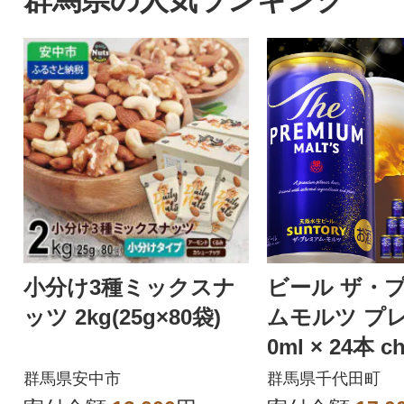
小分け3種ミックスナ
ビール ザ・
ッツ 2kg(25g×80袋)
ムモルツ プレ
0ml × 24本 ch
r
群馬県安中市
群馬県千代田町