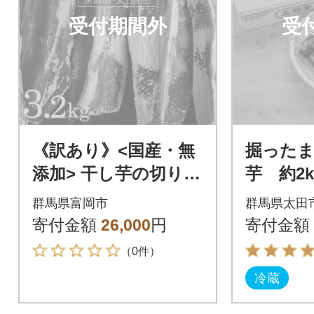
受付期間外
受
《訳あり》<国産・無
掘った
添加> 干し芋の切り落
芋 約2k
とし 合計 3.2kg F20E
群馬県富岡市
群馬県太田
-783
寄付金額
26,000
円
寄付金額
（0件）
冷蔵