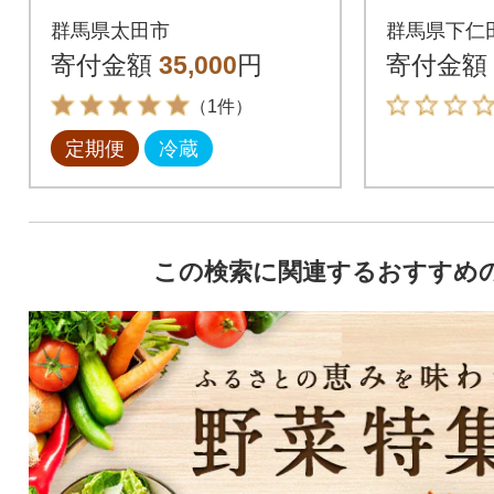
ュッと詰めました!新
セット 
群馬県太田市
群馬県下仁
鮮野菜定期便 全3回
寄付金額
35,000
円
寄付金額
（1件）
定期便
冷蔵
この検索に関連するおすすめ