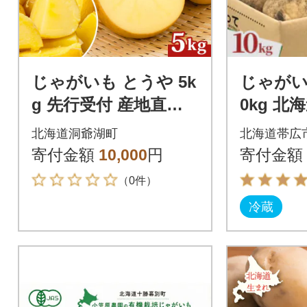
じゃがいも とうや 5k
じゃがい
g 先行受付 産地直送
0kg 
北海道 洞爺湖 2026年
北海道洞爺湖町
北海道帯広
9月下旬以降発送予定
寄付金額
10,000
円
寄付金額
（0件）
冷蔵