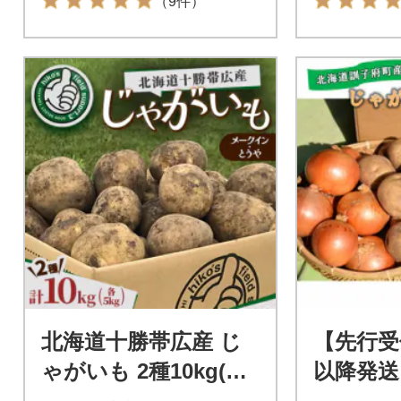
（9件）
北海道十勝帯広産 じ
【先行受
ゃがいも 2種10kg(メ
以降発送
ークイン とうや )
じゃが