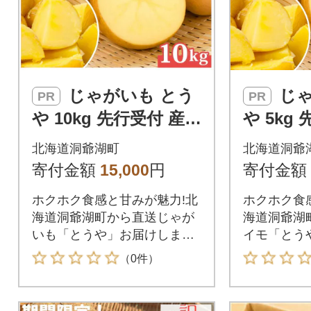
じゃがいも とう
じゃがいも とう
PR
PR
や 10kg 先行受付 産地
や 5kg
直送 北海道 洞爺湖 20
直送 北海
北海道洞爺湖町
北海道洞爺
26年9月下旬より順次
26年9
寄付金額
15,000
円
寄付金額
発送
予定
ホクホク食感と甘みが魅力!北
ホクホク食
海道洞爺湖町から直送じゃが
海道洞爺湖
いも「とうや」お届けしま
イモ「とう
す。
す。
（0件）