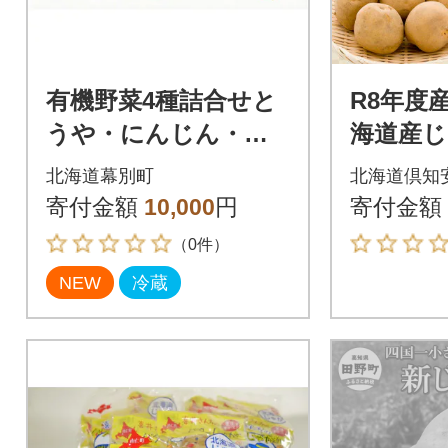
有機野菜4種詰合せと
R8年度
うや・にんじん・玉
海道産じ
ねぎ・リーキ 各1kg
うや Lサ
北海道幕別町
北海道倶知
《秋出荷先行予約》[5
馬鈴薯 
寄付金額
10,000
円
寄付金額
3691413]
町
（0件）
NEW
冷蔵