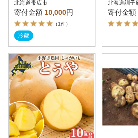
北海道帯広市
北海道訓子
や」5kg
寄付金額
10,000
円
寄付金額
ット
（1件）
冷蔵