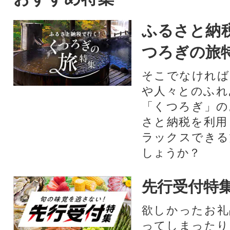
いも)、大根、じゃがいも、人
参(ニンジン)、キャベツ、白菜
ふるさと納
などを野菜詰め合わせ!野菜ジ
ュース・野菜スープなど野菜
つろぎの旅
中心の生活に、アウトドア、
キャンプなどのBBQ(バーベキ
そこでなければ
ュー)にもご活用いただけま
や人々とのふれ
す。
「くつろぎ」の
さと納税を利用
ラックスできる
しょうか？
先行受付特
欲しかったお礼
ってしまったり