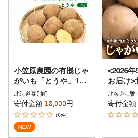
小笠原農園の有機じゃ
<2026
がいも「とうや」12k
お届け>
g《秋出荷先行予約》
産じゃが
北海道幕別町
北海道壮瞥
[53690933]
Lサイズ10
寄付金額
13,000
円
寄付金額
5
（0件）
NEW