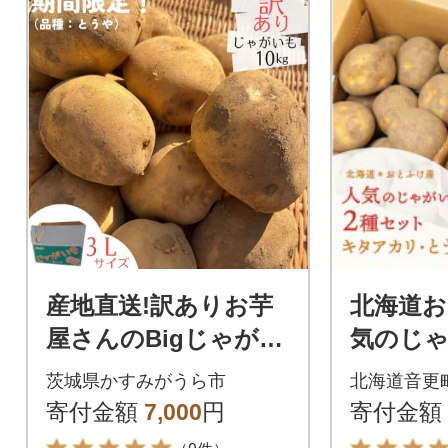
産地直送!訳ありお芋
北海道お
屋さんのBigじゃがい
気のじ
も(品種:とうや)10kg
とうや
茨城県かすみがうら市
北海道音更
カリ 2
寄付金額
7,000
円
寄付金額
kg 【