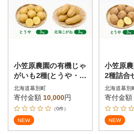
小笠原農園の有機じゃ
小笠原農
がいも2種(とうや・北
2種詰合
海こがね)各3kg《秋出
ねぎ)各
北海道幕別町
北海道幕別
荷先行予約》[5369140
行予約》[5
寄付金額
10,000
円
寄付金額
0]
（0件）
NEW
NEW