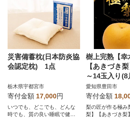
災害備蓄枕(日本防炎協
樹上完熟【幸
会認定枕) 1点
【あきづき梨
～14玉入り(
り順次発送)
栃木県宇都宮市
愛知県豊田市
寄付金額
17,000
円
寄付金額
18,0
いつでも、どこでも、どんな
梨の匠が作る極み
時でも、質の良い睡眠で健康
梨】【あきづき梨
を維持!実用性を備えた快眠枕
梨
です。