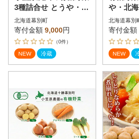
3種詰合せ とうや・玉
や・北海
ねぎ・リーキ各1kg
ねぎ・リ
北海道幕別町
北海道幕別
《秋出荷先行予約》[5
《秋出荷
寄付金額
9,000
円
寄付金額
3691408]
3691410
（0件）
NEW
冷蔵
NEW