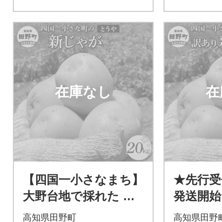
在庫なし
在
【四国一小さなまち】
★先行受付
大野台地で採れた 令
発送開始
和6年産新じゃがいも
採れた令
高知県田野町
高知県田野