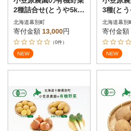
小笠原農園の有機野菜
小笠原農
2種詰合せ(とうや5k
3種(と
g・玉ねぎ4kg)《秋出
ね・玉ね
北海道幕別町
北海道幕別
荷先行予約》[5369094
出荷先行予
寄付金額
13,000
円
寄付金額
0]
949]
（0件）
NEW
NEW