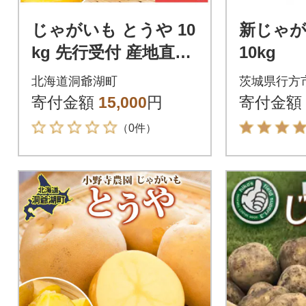
じゃがいも とうや 10
新じゃが
kg 先行受付 産地直送
10kg
北海道 洞爺湖 2026年
北海道洞爺湖町
茨城県行方
9月下旬より順次発送
寄付金額
15,000
円
寄付金額
（0件）