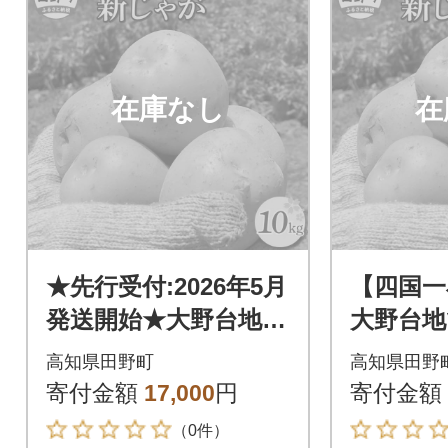
在庫なし
在
★先行受付:2026年5月
【四国一
発送開始★大野台地で
大野台地
採れた令和8年産新じ
和6年産
高知県田野町
高知県田野
ゃがいも『とうや』1
『とうや
寄付金額
17,000
円
寄付金額
0kg
（0件）