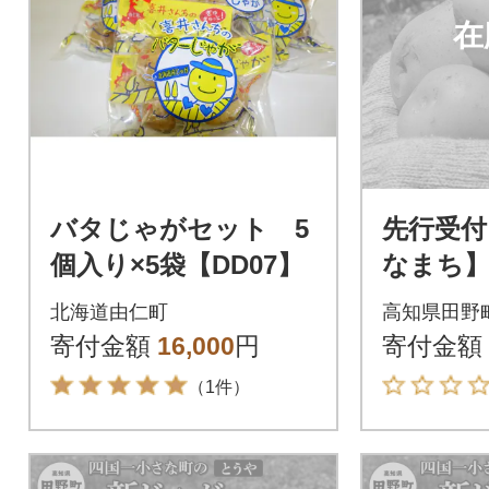
在
バタじゃがセット 5
先行受付
個入り×5袋【DD07】
なまち】
れた 令
北海道由仁町
高知県田野
ガイモ『
寄付金額
16,000
円
寄付金額
（1件）