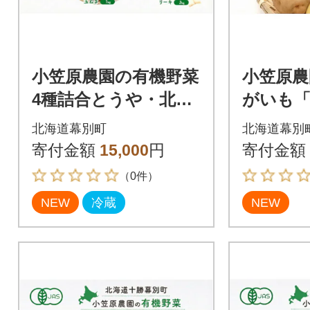
小笠原農園の有機野菜
小笠原農
4種詰合とうや・北海
がいも「と
こがね・玉ねぎ・リ
《秋出荷
北海道幕別町
北海道幕別
ーキ《秋出荷先行予
3691396
寄付金額
15,000
円
寄付金額
約》[53690960]
（0件）
NEW
冷蔵
NEW