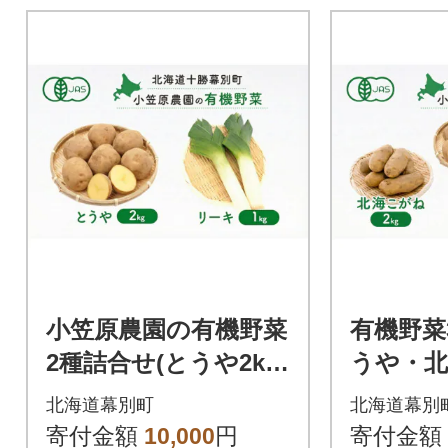
小笠原農園の有機野菜
有機野菜
2種詰合せ(とうや2k
うや・
g・リーキ1kg)《秋出
玉ねぎ)
北海道幕別町
北海道幕別
荷先行予約》[5369140
先行予約》[
寄付金額
10,000
円
寄付金額