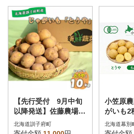
【先行受付 9月中旬
小笠原農
以降発送】佐藤農場の
がいも2
じゃがいも「とう
海こがね
北海道訓子府町
北海道幕別
や」10kg
荷先行予約
寄付金額
11,000
円
寄付金額