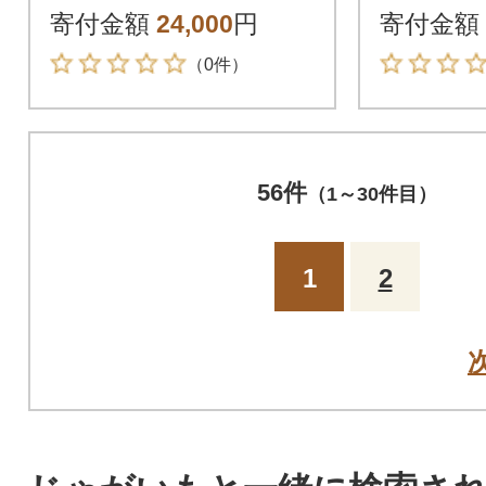
『とうや』 20kg
ゃがいも
寄付金額
24,000
円
寄付金額
0kg訳
（0件）
56件
（1～30件目）
1
2