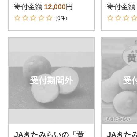
サイズ 約10kg
セット
寄付金額
12,000
円
寄付金額
（0件）
受付期間外
受
JAきたみらいの「黄
JAきた