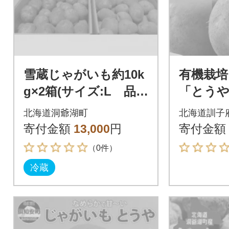
雪蔵じゃがいも約10k
有機栽
g×2箱(サイズ:L 品
「とうや」
種:とうや)
5kg
北海道洞爺湖町
北海道訓子
寄付金額
13,000
円
寄付金額
（0件）
冷蔵