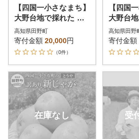
【四国一小さなまち】
【四国一
大野台地で採れた 令
大野台地
和6年産新じゃがいも
和6年産
高知県田野町
高知県田野
『とうや』 20kg 訳あ
『とうや』 15k
寄付金額
20,000
円
寄付金額
り品
り品
（0件）
在庫なし
受