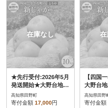
在庫なし
在
★先行受付:2026年5月
【四国一
発送開始★大野台地で
大野台地
採れた令和8年産新じ
和6年産
高知県田野町
高知県田野
ゃがいも『とうや』1
『とうや
寄付金額
17,000
円
寄付金額