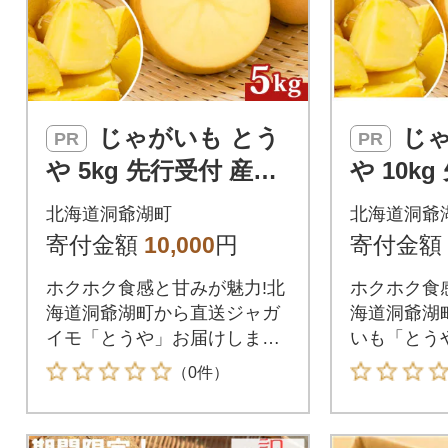
じゃがいも とう
じゃがいも とう
PR
PR
や 5kg 先行受付 産地
や 10k
直送 北海道 洞爺湖 20
直送 北海
北海道洞爺湖町
北海道洞爺
26年9月下旬以降発送
26年9
寄付金額
10,000
円
寄付金額
予定
発送
ホクホク食感と甘みが魅力!北
ホクホク食
海道洞爺湖町から直送ジャガ
海道洞爺湖
イモ「とうや」お届けしま
いも「とう
す。
す。
（0件）