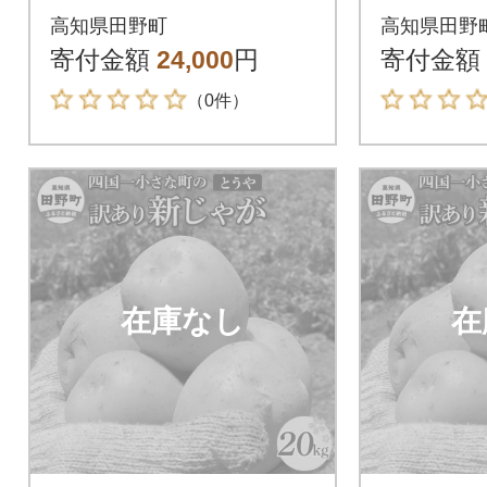
和6年産新じゃがいも
採れた令
高知県田野町
高知県田野
『とうや』 20kg
ゃがいも
寄付金額
24,000
円
寄付金額
0kg訳
（0件）
在庫なし
在