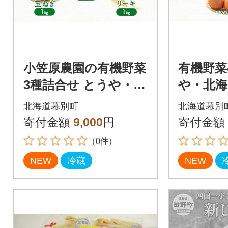
小笠原農園の有機野菜
有機野菜
3種詰合せ とうや・玉
や・北海
ねぎ・リーキ各1kg
ねぎ・リ
北海道幕別町
北海道幕別
《秋出荷先行予約》[5
《秋出荷
寄付金額
9,000
円
寄付金額
3691408]
3691410
（0件）
NEW
冷蔵
NEW