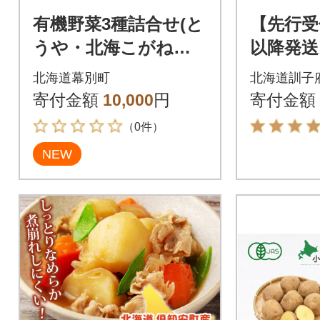
有機野菜3種詰合せ(と
【先行受
うや・北海こがね・
以降発送
玉ねぎ)各2kg《秋出荷
じゃが
北海道幕別町
北海道訓子
先行予約》[53691406]
や」10k
寄付金額
10,000
円
寄付金額
（0件）
NEW