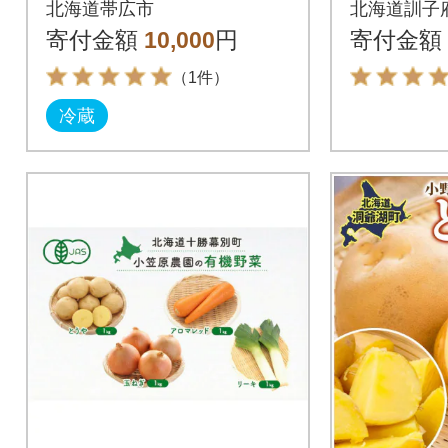
北海道帯広市
北海道訓子
や」5kg
寄付金額
10,000
円
寄付金額
ット
（1件）
冷蔵