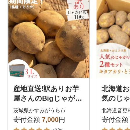
産地直送!訳ありお芋
北海道お
屋さんのBigじゃがい
気のじ
も(品種:とうや)10kg
とうや
茨城県かすみがうら市
北海道音更
カリ 2
寄付金額
7,000
円
寄付金額
kg 【