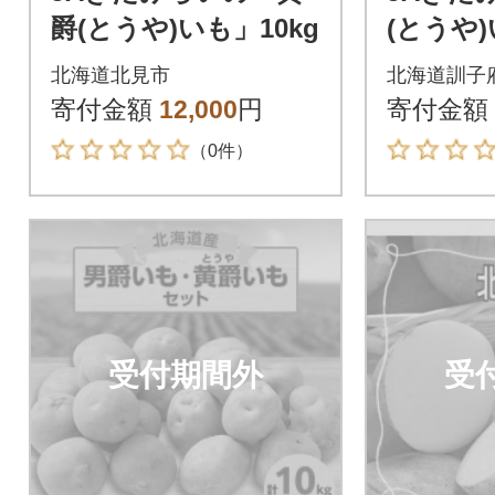
爵(とうや)いも」10kg
(とうや)
北海道北見市
北海道訓子
寄付金額
12,000
円
寄付金額
（0件）
受付期間外
受