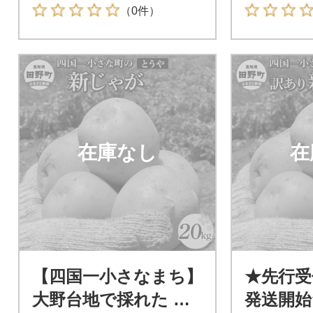
0kg
（0件）
在庫なし
在
【四国一小さなまち】
★先行受付
大野台地で採れた 令
発送開始