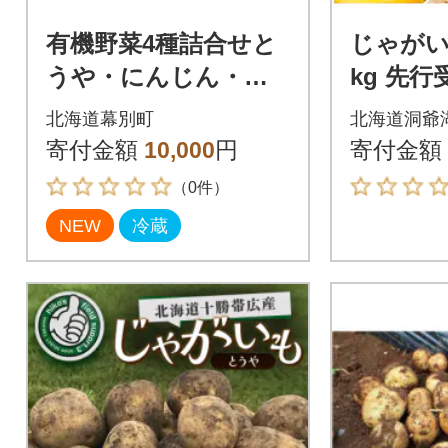
有機野菜4種詰合せと
じゃがい
うや・にんじん・玉
kg 先行
ねぎ・リーキ 各1kg
北海道 洞
北海道幕別町
北海道洞爺
《秋出荷先行予約》[5
9月下旬
寄付金額
10,000
円
寄付金額
3691413]
（0件）
NEW
冷蔵