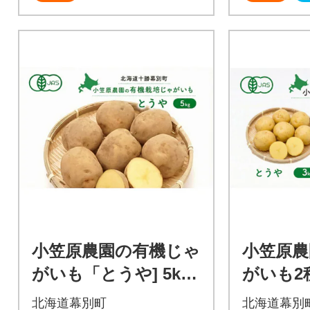
小笠原農園の有機じゃ
小笠原農
がいも「とうや] 5kg
がいも2
《秋出荷先行予約》[5
海こがね
北海道幕別町
北海道幕別