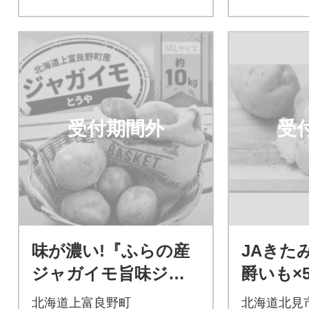
受付期間外
受
味が濃い!『ふらの産
JAきた
ジャガイモ旨味ジャ
爵いも×
ガイモ とうや』ML
爵(とうや
北海道上富良野町
北海道北見