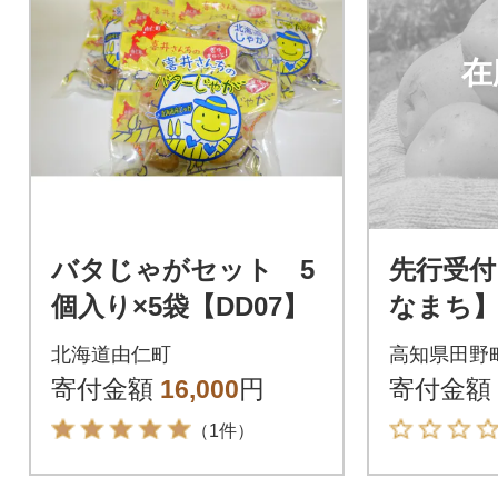
在
バタじゃがセット 5
先行受付
個入り×5袋【DD07】
なまち】
れた 令
北海道由仁町
高知県田野
ガイモ『
寄付金額
16,000
円
寄付金額
（1件）