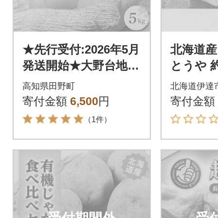
★先行受付:2026年5月
北海道産
発送開始★大野台地で
とうや 約
採れた令和8年産新じ
高知県田野町
北海道伊達
ゃがいも『とうや』5
寄付金額
6,500
円
寄付金額
kg訳あり品
（1件）