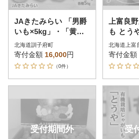
JAきたみらい 「男爵
上富良野
いも×5kg」・「黄爵
も とうや
(とうや)いも×5kg」
10kg
北海道訓子府町
北海道上富
セット
寄付金額
16,000
円
寄付金額
（0件）
受付期間外
受