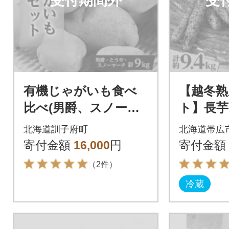
受付期間外
受
有機じゃがいも食べ
【越冬熟
比べ(男爵、スノーマ
ト】長
ーチ、とうや)セッ
も(とう
北海道訓子府町
北海道帯広
ト 合計9kg
ウ 計約9
寄付金額
16,000
円
寄付金額
十勝帯広
（2件）
冷蔵