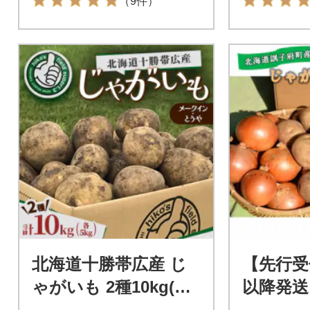
（9件）
北海道十勝帯広産 じ
【先行受
ゃがいも 2種10kg(メ
以降発送
ークイン とうや )
じゃが