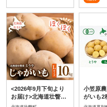
<2026年9月下旬より
小笠原農
お届け>北海道壮瞥町
がいも2
産じゃがいも(とうや)
海こがね
北海道壮瞥町
北海道幕別