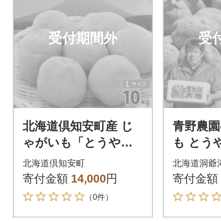
受付期間外
受
北海道倶知安町産 じ
青野農
ゃがいも「とうや」L
も とうや
サイズ 10kg 馬鈴薯
10kg 【
北海道倶知安町
北海道洞爺
産地直送
旬～12
寄付金額
14,000
円
寄付金額
お届け】
（0件）