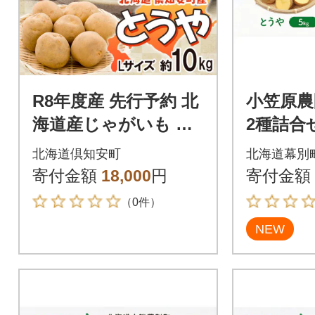
R8年度産 先行予約 北
小笠原農
海道産じゃがいも と
2種詰合
うや Lサイズ 約10kg
g・玉ねぎ
北海道倶知安町
北海道幕別
馬鈴薯 北海道倶知安
荷先行予約
寄付金額
18,000
円
寄付金額
町
0]
（0件）
NEW