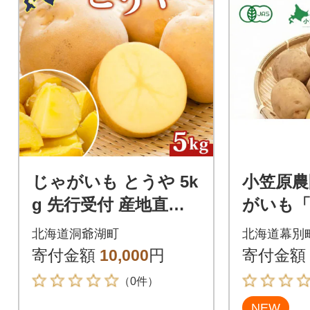
じゃがいも とうや 5k
小笠原農
g 先行受付 産地直送
がいも「
北海道 洞爺湖 2026年
g《秋出
北海道洞爺湖町
北海道幕別
9月下旬以降発送予定
[5369093
寄付金額
10,000
円
寄付金額
（0件）
NEW