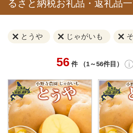
るさと納税お礼品・返礼品一
とうや
じゃがいも
56
件 （1～56件目）