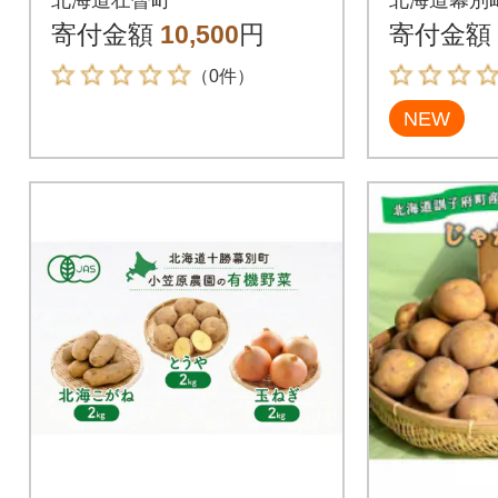
Lサイズ10kg SBTN00
荷先行予約
寄付金額
10,500
円
寄付金額
5
8]
（0件）
NEW