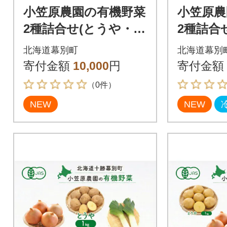
小笠原農園の有機野菜
小笠原農
2種詰合せ(とうや・玉
2種詰合
ねぎ)各3kg《秋出荷先
g・リーキ
北海道幕別町
北海道幕別
行予約》[53691401]
荷先行予約
寄付金額
10,000
円
寄付金額
2]
（0件）
NEW
NEW