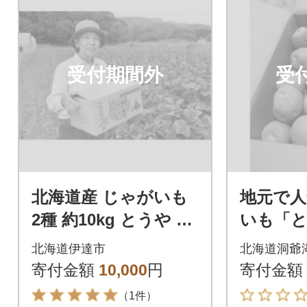
受付期間外
受
北海道産 じゃがいも
地元で
2種 約10kg とうや メ
いも「と
ークイン 北あかり
ット M
北海道伊達市
北海道洞爺
イズ
寄付金額
10,000
円
寄付金額
（1件）