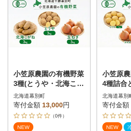
小笠原農園の有機野菜
小笠原農
3種(とうや・北海こが
4種詰合
ね・玉ねぎ)各3kg《秋
こがね
北海道幕別町
北海道幕別
出荷先行予約》[53690
ーキ《秋
寄付金額
13,000
円
寄付金額
949]
約》[5369
（0件）
NEW
NEW