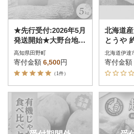
★先行受付:2026年5月
北海道産
発送開始★大野台地で
とうや 約
採れた令和8年産新じ
高知県田野町
北海道伊達
ゃがいも『とうや』5
寄付金額
6,500
円
寄付金額
kg訳あり品
（1件）