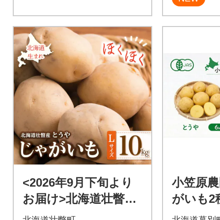
<2026年9月下旬より
小笠原農
お届け>北海道壮瞥町
がいも2
産じゃがいも(とうや)
海こがね
北海道壮瞥町
北海道幕別