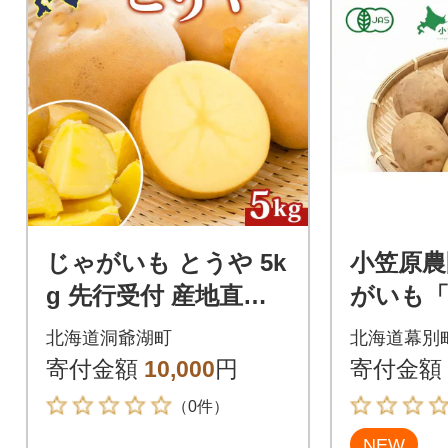
じゃがいも とうや 5k
小笠原農
g 先行受付 産地直送
がいも「
北海道 洞爺湖 2026年
g《秋出
北海道洞爺湖町
北海道幕別
9月下旬以降発送予定
[5369093
寄付金額
10,000
円
寄付金額
（0件）
NEW