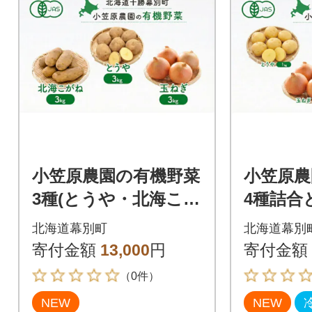
小笠原農園の有機野菜
小笠原農
3種(とうや・北海こが
4種詰合
ね・玉ねぎ)各3kg《秋
こがね
北海道幕別町
北海道幕別
出荷先行予約》[53690
ーキ《秋
寄付金額
13,000
円
寄付金額
949]
約》[5369
（0件）
NEW
NEW