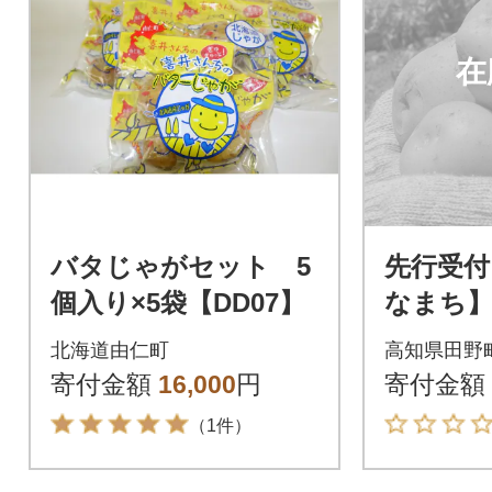
在
バタじゃがセット 5
先行受付
個入り×5袋【DD07】
なまち】
れた 令
北海道由仁町
高知県田野
ガイモ『
寄付金額
16,000
円
寄付金額
（1件）