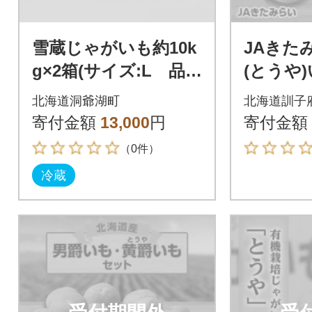
雪蔵じゃがいも約10k
JAきた
g×2箱(サイズ:L 品
(とうや)
種:とうや)
北海道洞爺湖町
北海道訓子
寄付金額
13,000
円
寄付金額
（0件）
冷蔵