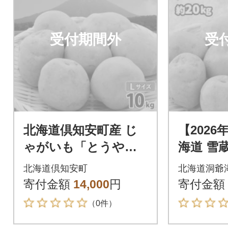
受付期間外
受
北海道倶知安町産 じ
【202
ゃがいも「とうや」L
海道 雪
サイズ 10kg 馬鈴薯
M 約20
北海道倶知安町
北海道洞爺
産地直送
丸田農園
寄付金額
14,000
円
寄付金額
（0件）