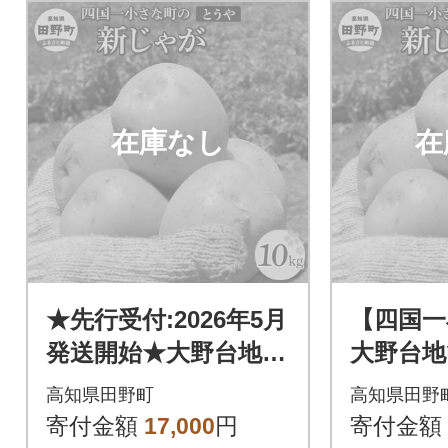
在庫なし
在
★先行受付:2026年5月
【四国一
発送開始★大野台地で
大野台地
採れた令和8年産新じ
和6年産
高知県田野町
高知県田野
ゃがいも『とうや』1
『とうや
寄付金額
17,000
円
寄付金額