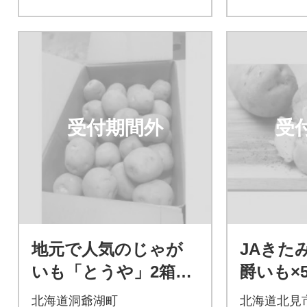
受付期間外
受
地元で人気のじゃが
JAきた
いも「とうや」2箱セ
爵いも×
ット M～2L込みサ
爵(とうや
北海道洞爺湖町
北海道北見