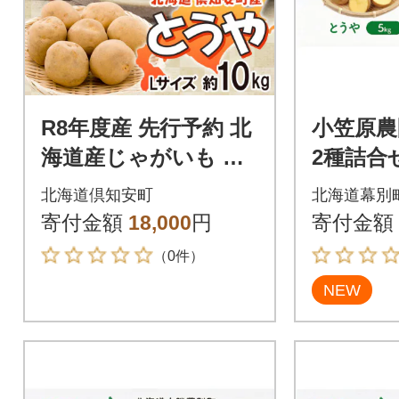
R8年度産 先行予約 北
小笠原農
海道産じゃがいも と
2種詰合
うや Lサイズ 約10kg
g・玉ねぎ
北海道倶知安町
北海道幕別
馬鈴薯 北海道倶知安
荷先行予約
寄付金額
18,000
円
寄付金額
町
0]
（0件）
NEW