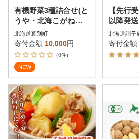
有機野菜3種詰合せ(と
【先行受
うや・北海こがね・
以降発送
玉ねぎ)各2kg《秋出荷
じゃが
北海道幕別町
北海道訓子
先行予約》[53691406]
や」10k
寄付金額
10,000
円
寄付金額
（0件）
NEW