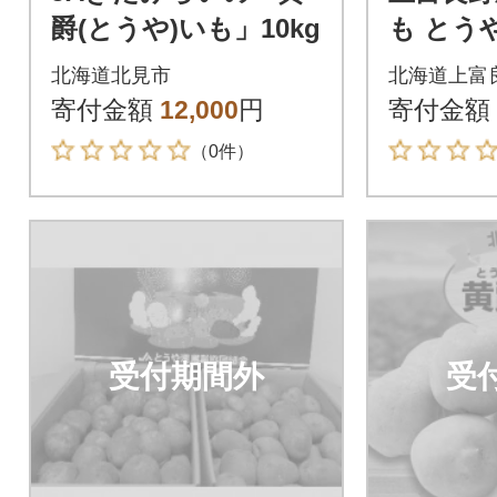
爵(とうや)いも」10kg
も とうや
10kg
北海道北見市
北海道上富
寄付金額
12,000
円
寄付金額
（0件）
受付期間外
受