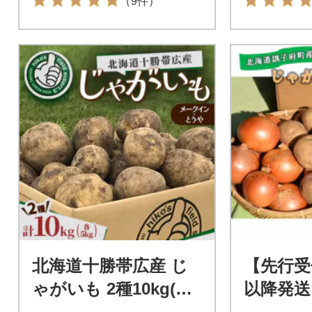
（9件）
北海道十勝帯広産 じ
【先行受
ゃがいも 2種10kg(メ
以降発送
ークイン とうや )
じゃが