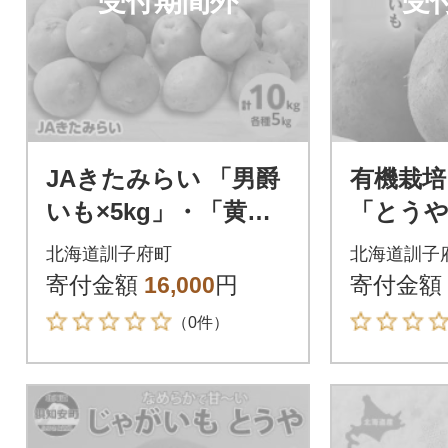
受付期間外
受
JAきたみらい 「男爵
有機栽
いも×5kg」・「黄爵
「とうや」
(とうや)いも×5kg」
5kg
北海道訓子府町
北海道訓子
セット
寄付金額
16,000
円
寄付金額
（0件）