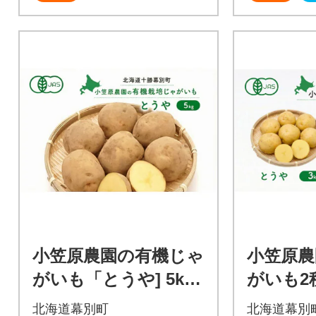
小笠原農園の有機じゃ
小笠原農
がいも「とうや] 5kg
がいも2
《秋出荷先行予約》[5
海こがね
北海道幕別町
北海道幕別