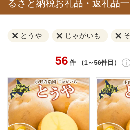
るさと納税お礼品・返礼品一
とうや
じゃがいも
56
件 （1～56件目）