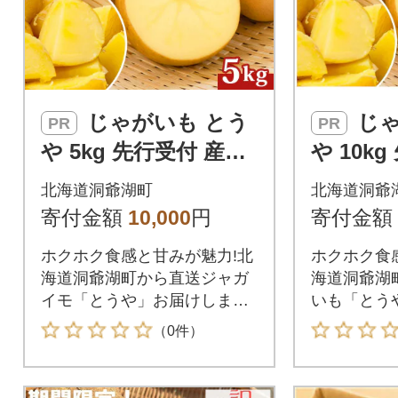
じゃがいも とう
じゃがいも とう
PR
PR
や 5kg 先行受付 産地
や 10k
直送 北海道 洞爺湖 20
直送 北海
北海道洞爺湖町
北海道洞爺
26年9月下旬以降発送
26年9
寄付金額
10,000
円
寄付金額
予定
発送
ホクホク食感と甘みが魅力!北
ホクホク食
海道洞爺湖町から直送ジャガ
海道洞爺湖
イモ「とうや」お届けしま
いも「とう
す。
す。
（0件）