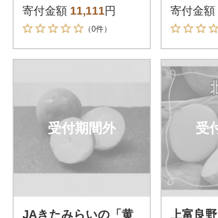
イズ
セット
寄付金額
11,111
円
寄付金額
（0件）
受付期間外
受
JAきたみらいの「黄
上富良野