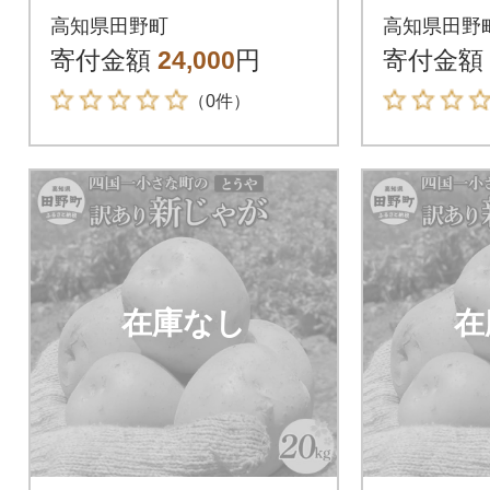
和6年産新じゃがいも
採れた令
高知県田野町
高知県田野
『とうや』 20kg
ゃがいも
寄付金額
24,000
円
寄付金額
0kg訳
（0件）
在庫なし
在