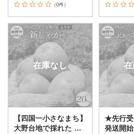
0kg
（0件）
在庫なし
在
【四国一小さなまち】
★先行受付
大野台地で採れた 令
発送開始