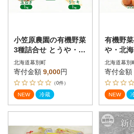
小笠原農園の有機野菜
有機野菜
3種詰合せ とうや・玉
や・北海
ねぎ・リーキ各1kg
ねぎ・リ
北海道幕別町
北海道幕別
《秋出荷先行予約》[5
《秋出荷
寄付金額
9,000
円
寄付金額
3691408]
3691410
（0件）
NEW
冷蔵
NEW