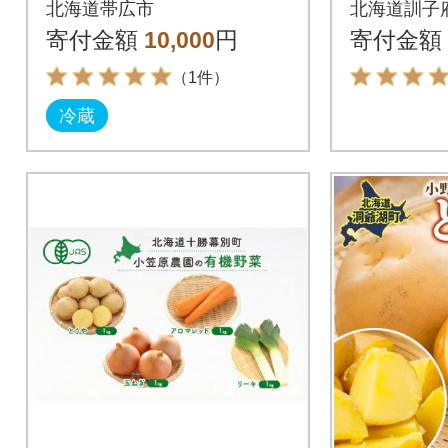
北海道帯広市
北海道訓子
や」5kg
寄付金額
10,000
円
寄付金額
ット
（1件）
冷蔵