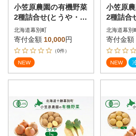
小笠原農園の有機野菜
小笠原農
2種詰合せ(とうや・玉
2種詰合
ねぎ)各3kg《秋出荷先
g・リーキ
北海道幕別町
北海道幕別
行予約》[53691401]
荷先行予約
寄付金額
10,000
円
寄付金額
2]
（0件）
NEW
NEW