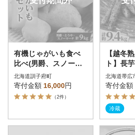
受付期間外
受
有機じゃがいも食べ
【越冬熟
比べ(男爵、スノーマ
ト】長
ーチ、とうや)セッ
も(とう
北海道訓子府町
北海道帯広
ト 合計9kg
ウ 計約9
寄付金額
16,000
円
寄付金額
十勝帯広
（2件）
冷蔵