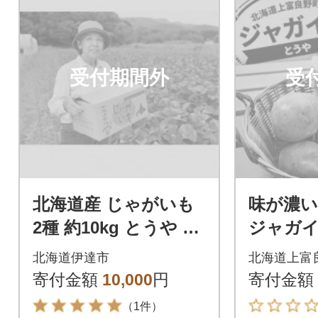
受付期間外
受
北海道産 じゃがいも
味が濃い
2種 約10kg とうや メ
ジャガ
ークイン 北あかり
ガイモ 
北海道伊達市
北海道上富
サイズ 
寄付金額
10,000
円
寄付金額
（1件）