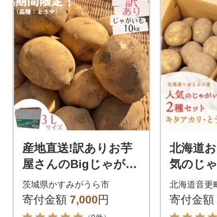
産地直送!訳ありお芋
北海道お
屋さんのBigじゃがい
気のじ
も(品種:とうや)10kg
とうや
茨城県かすみがうら市
北海道音更
カリ 2
寄付金額
7,000
円
寄付金額
kg 【