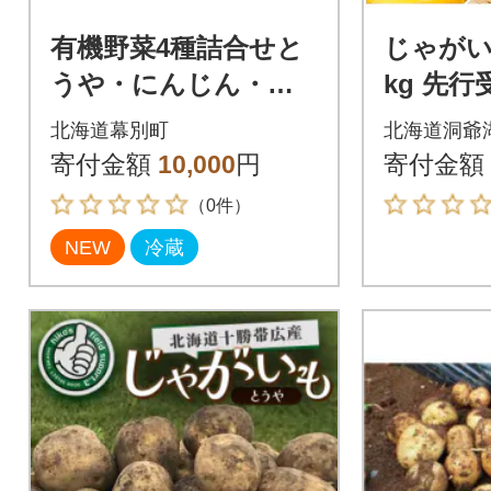
有機野菜4種詰合せと
じゃがい
うや・にんじん・玉
kg 先行
ねぎ・リーキ 各1kg
北海道 洞
北海道幕別町
北海道洞爺
《秋出荷先行予約》[5
9月下旬
寄付金額
10,000
円
寄付金額
3691413]
（0件）
NEW
冷蔵