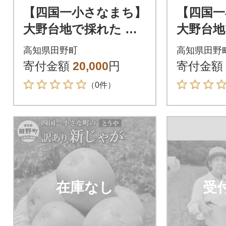
【四国一小さなまち】
【四国一
大野台地で採れた 令
大野台地
和6年産新じゃがいも
和6年産
高知県田野町
高知県田野
『とうや』 20kg 訳あ
『とうや』 15k
寄付金額
20,000
円
寄付金額
り品
り品
（0件）
在庫なし
受