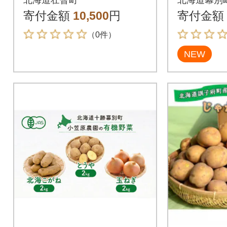
Lサイズ10kg SBTN00
荷先行予約
寄付金額
10,500
円
寄付金額
5
8]
（0件）
NEW