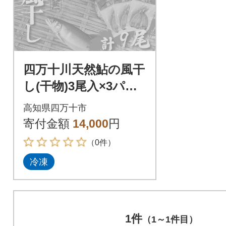
四万十川天然鮎の風干
し(干物)3尾入×3パッ
ク(合計9尾)26-489
高知県四万十市
寄付金額
14,000
円
（0件）
冷凍
1件
（1～1件目）