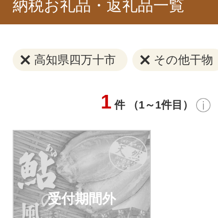
納税お礼品・返礼品一覧
高知県四万十市
その他干物
1
件 （1～1件目）
受付期間外