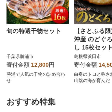
旬の特選干物セット
【さとふる限
沖産 のどぐ
し 15枚セット
焼き方付き
千葉県勝浦市
島根県浜田市
寄付金額
12,800
円
寄付金額
14,5
勝浦で人気の干物の詰め合わ
白身のトロと称さ
せ
山陰の海が育んだ
ろ」の旨味を凝縮
おすすめ特集