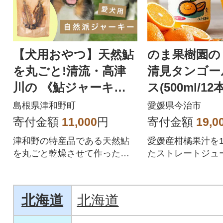
【犬用おやつ】天然鮎
のま果樹園の
を丸ごと!清流・高津
清見タンゴー
川の 《鮎ジャーキ
ス(500ml/12本
ー》(3尾入り・添加物
島根県津和野町
愛媛県今治市
不使用)
寄付金額
11,000
円
寄付金額
19,0
津和野の特産品である天然鮎
愛媛産柑橘果汁を1
を丸ごと乾燥させて作ったわ
たストレートジュ
んちゃん用天然鮎ジャーキー
が新登場!
北海道
北海道