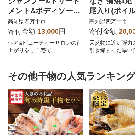
シャンプー&トリート
なぎ 蒲焼1尾
メント&ボディソープ
尾入り(ボイ
(各500ml)3点セット R
れ付き) 26-30
高知県四万十市
高知県四万十市
8-741
寄付金額
13,000
円
寄付金額
20,0
ヘア&ビューティーサロンの仕
天然物に近い弾力
上がりをご自宅で
引き締まった厚い
その他干物の人気ランキン